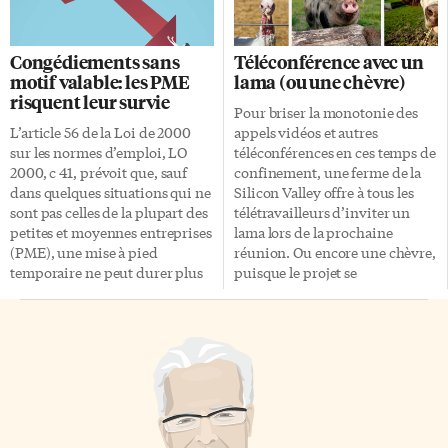
2018 «Le moment est venu de
célébrons donc, cette année, la
discuter sérieusement du
25e Journée mondiale du livre
sauvetage fiscal de Terre-
et du droit d’auteur. Au Paradis
Congédiements sans
Téléconférence avec un
Neuve-et-Labrador», écrivait le
en même temps? Selon certains
motif valable: les PME
lama (ou une chèvre)
journaliste Hans Rollmans, du
historiens, la date du 23 avril
risquent leur survie
média en ligne
n’est pas si certaine que cela;
Pour briser la monotonie des
theindependent.ca, dans un
Shakespeare ou Cervantès serait
L’article 56 de la Loi de 2000
appels vidéos et autres
billet diffusé le 17 mars 2018.
peut-être mort le […]
sur les normes d’emploi, LO
téléconférences en ces temps de
Cette date n’est pas une
2000, c 41, prévoit que, sauf
confinement, une ferme de la
coquille: il y a deux ans, la
dans quelques situations qui ne
Silicon Valley offre à tous les
faillite […]
sont pas celles de la plupart des
télétravailleurs d’inviter un
petites et moyennes entreprises
lama lors de la prochaine
(PME), une mise à pied
réunion. Ou encore une chèvre,
temporaire ne peut durer plus
puisque le projet se
de 13 semaines au cours d’une
nomme Goat2Meeting. Paco, le
période de 20 semaines
lama, est l’un des
consécutives. Si une mise à
125 animaux qu’il est possible
pied temporaire dépasse cette
d’inviter virtuellement chez
limite de 13 semaines, il est
soi. La ferme
présumé que l’employeur a mis
californienne Sweet Farm est
fin à la relation d’emploi sans
un «sanctuaire» sans but
motif valable. Depuis le début
lucratif liant éducation et