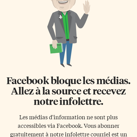
du mois de mars, la pandémie
promotion de l’agriculture
CoViD-19 a des répercussions
végane, refuge pour animaux et
disproportionnées sur les
technologie. Il en coûte 100$
activités des […]
pour accueillir Paco. La ferme a
pour mission l’éducation à
l’environnement, la
sensibilisation à l’agriculture
durable et végane […]
Facebook bloque les médias.
Allez à la source et recevez
notre infolettre.
Les médias d'information ne sont plus
accessibles via Facebook. Vous abonner
gratuitement à notre infolettre courriel est un