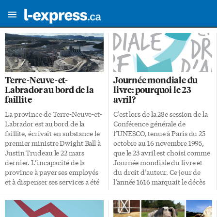
Terre-Neuve-et-
Journée mondiale du
Labrador au bord de la
livre: pourquoi le 23
faillite
avril?
La province de Terre-Neuve-et-
C’est lors de la 28e session de la
Labrador est au bord de la
Conférence générale de
faillite, écrivait en substance le
l’UNESCO, tenue à Paris du 25
premier ministre Dwight Ball à
octobre au 16 novembre 1995,
Justin Trudeau le 22 mars
que le 23 avril est choisi comme
dernier. L’incapacité de la
Journée mondiale du livre et
province à payer ses employés
du droit d’auteur. Ce jour de
et à dispenser ses services a été
l’année 1616 marquait le décès
évitée de justesse grâce à
de Miguel de Cervantès, de
l’appui de la Banque du Canada.
William Shakespeare et de
Partie remise? Voyons voir. Dès
l’Inca Garcilaso de la Vega. Nous