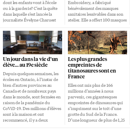
pour la NWHL. Tout le […]
activités qui plairont autant
dont les enfants vont à l’école
Embroidery, a fabriqué
aux plus petits qu’aux […]
ou à la garderie? C’est la quête
bénévolement des masques
dans laquelle s’est lancée la
sanitaires lessivables dans son
journaliste Évelyne Charuest
atelier. Elle a offert 100 masques
avec Ciao plastique!, une série
à l’hôpital Michael Garron (le
documentaire en trois épisodes
nouveau nom de l’hôpital
qui sera bientôt diffusée sur les
Toronto East, rue Coxwell),
ondes d’Ici Explora. Votre
dans le cadre de leur défi de
expérience d’essayer de vivre
fabrication de 1000 masques
sans plastique s’est étendue sur
par semaine, et 122 masques aux
Un jour dans la vie d’un
Les plus grandes
presque un an. Qu’est-ce qui a
employées de l’Hôpital pour
élève… au 19e siècle
empreintes de
été l’élément déclencheur qui
enfants de Toronto, Sick Kids.
titanosaures sont en
vous a donné envie de plonger
CSP Arts Embroidery Catherine
Depuis quelques semaines, les
France
dans cette aventure? En fait, la
Sequalino-Poitier est originaire
écoles en Ontario, à l’instar de
série est basée sur trois
de la France et a une vingtaine
bien d’autres provinces au
Elles ont mis plus de 166
évènements pour autant […]
d’années d’expérience dans la
Canada et de nombreux pays
millions d’années à nous
haute couture en tant que
dans le monde, sont fermées en
parvenir, ces gigantesques
styliste spécialisée en broderie
raison de la pandémie du
empreintes de dinosaures qui
[…]
CoViD-19. Des millions d’élèves
s’impriment sur le toit d’une
sont à la maison et ont
grotte du Sud de la France.
recommencé, il y a deux
D’une longueur de plus de 1,25
semaines, à suivre leurs cours,
mètre, ce seraient les traces