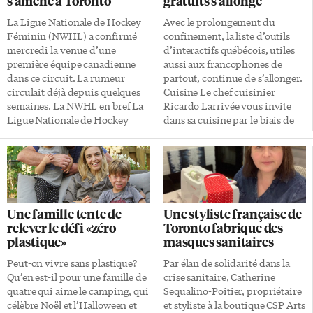
s’amène à Toronto
gratuits s’allonge
La Ligue Nationale de Hockey
Avec le prolongement du
Féminin (NWHL) a confirmé
confinement, la liste d’outils
mercredi la venue d’une
d’interactifs québécois, utiles
première équipe canadienne
aussi aux francophones de
dans ce circuit. La rumeur
partout, continue de s’allonger.
circulait déjà depuis quelques
Cuisine Le chef cuisinier
semaines. La NWHL en bref La
Ricardo Larrivée vous invite
Ligue Nationale de Hockey
dans sa cuisine par le biais de
Féminin a été fondée en 2015
capsules web diffusées sur sa
par l’Américaine Dani Rylan. La
page Facebook. Plusieurs fois
ligue comprend actuellement
par semaine, il vous concocte
cinq équipes: Les Beauts de
des recettes. Ricardo offre
Buffalo, Pride de Boston, Whale
également sur son site internet
du Connecticut, Metropolitain
une variété de recettes à essayer
Une famille tente de
Une styliste française de
Riveters et les Whitecaps du
avec vos enfants. Peut-être de
relever le défi «zéro
Toronto fabrique des
Minnesota. L’équipe torontoise
petits chefs cuisiniers
plastique»
masques sanitaires
deviendra donc la 6e équipe du
sommeillent en eux.
circuit. Fierté pour Dani Rylan
Francophonie des Amériques
Peut-on vivre sans plastique?
Par élan de solidarité dans la
«L’annonce de notre première
Pour le mois d’avril et mai, le
Qu’en est-il pour une famille de
crise sanitaire, Catherine
équipe au Canada est un
Centre de la francophonie des
quatre qui aime le camping, qui
Sequalino-Poitier, propriétaire
moment charnière et de fierté
Amériques propose plusieurs
célèbre Noël et l’Halloween et
et styliste à la boutique CSP Arts