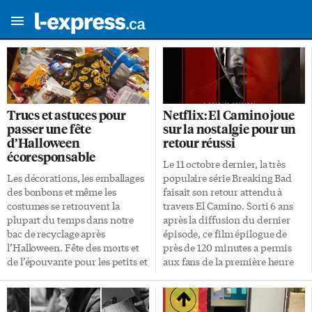
Trucs et astuces pour
Netflix: El Camino joue
passer une fête
sur la nostalgie pour un
d’Halloween
retour réussi
écoresponsable
Le 11 octobre dernier, la très
Les décorations, les emballages
populaire série Breaking Bad
des bonbons et même les
faisait son retour attendu à
costumes se retrouvent la
travers El Camino. Sorti 6 ans
plupart du temps dans notre
après la diffusion du dernier
bac de recyclage après
épisode, ce film épilogue de
l’Halloween. Fête des morts et
près de 120 minutes a permis
de l’épouvante pour les petits et
aux fans de la première heure
les grands, l’Halloween peut
de retrouver l’environnement
aussi faire frémir ses
qu’ils ont tant aimé. Et c’est un
participants plus
succès. Des adieux nécessaires