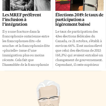
écoresponsables. Voici quelques
On avait quitté en 2013
trucs et astuces pour passer une
Breaking Bad et son duo
Halloween plus verte et éviter
caractéristique sur une note
Les MREF préfèrent
Élections 2019: le taux de
de faire le saut lorsque vient le
amère et funeste. Walter White
l’inclusion à
participation a
temps de ramasser vos déchets!
tombait au champ de bataille
l’intégration
légèrement baissé
Un des conseils les plus
tandis que son jeune acolyte
judicieux pour tenter de
Jesse Pinkman s’échappait
Il y a une fracture dans la
Le taux de participation des
devenir plus écoresponsable est
enfin du supplice qui était le
francophonie ontarienne entre
43es élections fédérales du
de s’y prendre à l’avance.
sien. Mais comme de nombreux
les francophones dits «de
Canada, ce 21 octobre, s’établi à
«Beaucoup d’entre nous font
[…]
souche» et la francophonie dite
environ 66%. Il est moins élevé
leurs achats d’Halloween à la
«plurielle» issue d’une
que celui des élections de 2015
dernière minute», commente le
immigration plus ou moins
(68,3%) qui avaient entraîné un
[…]
récente. Cela fait que
changement de gouvernement.
l’Assemblée de la francophonie
Cependant, il reste supérieur
de l’Ontario (AFO) – le lobby
aux taux des élections de 2011 et
politique officiel de tous les
2008 (à peine supérieur à 61%).
Franco-Ontariens, dominé par
Données intéressante: la
les «de souche» – ne sert pas
Saskatchewan est la province
toujours les intérêts des
affichant le plus fort taux de
«minorités raciales et
participation (71,7%). Les
ethnoculturelles francophones»
Albertains aussi se sont rendus
(MREF)… qui, d’ailleurs,
nombreux aux urnes (68,4%).