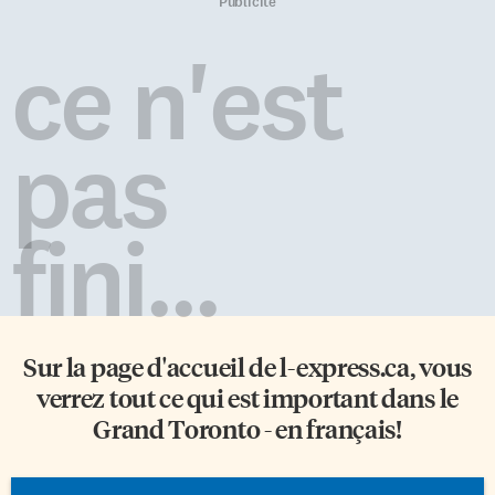
du monde toujours habitée. Les
avenir. Un couple des Mille et
Publicité
anciens peuples du Liban
une nuits Le narrateur est un
étaient les créateurs du premier
hakawati, un conteur. Lui et
ce n'est
alphabet. Ils étaient également
son amant […]
des marins et des explorateurs
adeptes. Ils ont navigué sur […]
pas
fini...
Sur la page d'accueil de
l-express.ca
, vous
verrez tout ce qui est important dans le
Grand Toronto - en français!