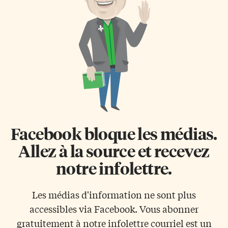
n’aiment pas beaucoup cette
La colère conservatrice de
dénomination. Ce sont là
l’Ouest ne serait donc pas un
quelques constats du rapport
mythe. Avoir le droit de vote
Par, pour et avec publié
c’est bien, l’exercer c’est mieux.
récemment par l’AFO, qui est le
Pour Élections […]
fruit de consultations menées
au cours de l’été 2018 auprès […]
Facebook bloque les médias.
Allez à la source et recevez
notre infolettre.
Les médias d'information ne sont plus
accessibles via Facebook. Vous abonner
gratuitement à notre infolettre courriel est un