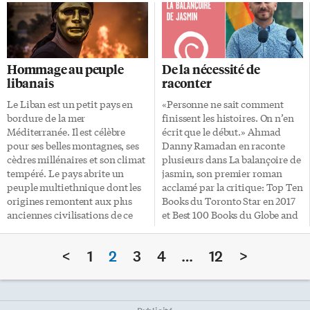
sonnette d’alarme. Le cycliste
d’horreurs Venez assister à la
n’était pourtant pas
projection de 5 courts métrages
inexpérimenté: il était agent de
lundi au Carlton Cinemas (20
conservation (ranger) du Parc
Carlton St). Après avoir été un
national des Glaciers, dans le
réel succès l’année dernière, le
Hommage au peuple
De la nécessité de
Montana. Brad Treat a été tué
Feedback Film Festival a décidé
libanais
raconter
par l’animal en juin 2016. L’ours
cette année de se consacrer à
moins rapide Cela a conduit à
l’horreur à travers des films
Le Liban est un petit pays en
«Personne ne sait comment
une enquête dirigée par le
venus des quatre coins de la
bordure de la mer
finissent les histoires. On n’en
professeur de foresterie et de
planète. Frissons, angoisse et
Méditerranée. Il est célèbre
écrit que le début.» Ahmad
conservation Christopher
[…]
pour ses belles montagnes, ses
Danny Ramadan en raconte
Servheen. […]
cèdres millénaires et son climat
plusieurs dans La balançoire de
tempéré. Le pays abrite un
jasmin, son premier roman
peuple multiethnique dont les
acclamé par la critique: Top Ten
origines remontent aux plus
Books du Toronto Star en 2017
anciennes civilisations de ce
et Best 100 Books du Globe and
monde. 6000 ans d’histoire
Mail. Ce dernier a écrit que
L’histoire du Liban est vieille
l’ouvrage se lit comme la lettre
<
1
2
3
4
…
12
>
d’au moins 6000 ans. Byblos
d’amour déchirée d’un fils gai
(Jbeil), l’ancien port du Liban –
pour sa mère patrie, la Syrie, et
aujourd’hui ville touristique –
qu’il porte un regard sur notre
est l’une des plus vieilles villes
époque afin de s’inventer un