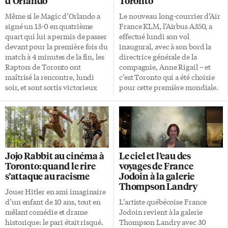
d’Orlando
Toronto
Même si le Magic d’Orlando a
Le nouveau long-courrier d’Air
signé un 13-0 en quatrième
France KLM, l’Airbus A350, a
quart qui lui a permis de passer
effectué lundi son vol
devant pour la première fois du
inaugural, avec à son bord la
match à 4 minutes de la fin, les
directrice générale de la
Raptors de Toronto ont
compagnie, Anne Rigail – et
maîtrisé la rencontre, lundi
c’est Toronto qui a été choisie
soir, et sont sortis victorieux
pour cette première mondiale.
sur le score de 104 à 95. Nick
Installée dans la métropole
Nurse a pu compter sur un
depuis 1976, Air France y
excellent Kyle Lowry (26 points,
connaît un succès grandissant
6 passes) et un très bon Pascal
ces dernières années. «Nous
Siakam auteur de 24 points et 6
sommes passés de 7 à 10 vols
rebonds. Si ce sont ces deux-là
Toronto-Paris par semaine en
Jojo Rabbit au cinéma à
Le ciel et l’eau des
qui ont pris le match à leur
2019», confirme le directeur
Toronto: quand le rire
voyages de France
compte en fin de partie, la
canadien Vincent Etchebehere.
s’attaque au racisme
Jodoin à la galerie
performance reste collective […]
«Et à l’été 2020, entre juin et
Thompson Landry
août, ce sera pour la première
Jouer Hitler en ami imaginaire
fois deux vols par jour.»
d’un enfant de 10 ans, tout en
L’artiste québécoise France
Nouveaux matériaux Air
mêlant comédie et drame
Jodoin revient à la galerie
France KLM est en voie de […]
historique: le pari était risqué.
Thompson Landry avec 30