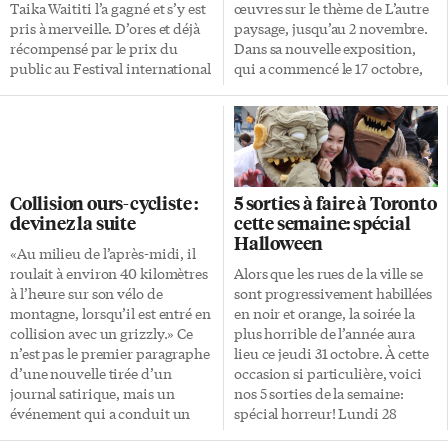
Taika Waititi l’a gagné et s’y est
œuvres sur le thème de L’autre
pris à merveille. D’ores et déjà
paysage, jusqu’au 2 novembre.
récompensé par le prix du
Dans sa nouvelle exposition,
public au Festival international
qui a commencé le 17 octobre,
du film de Toronto, on lui
nous retrouvons son style qui
promet désormais l’Oscar. Jojo,
lui est propre avec une grande
10 ans, grandit avec sa mère au
présence du ciel et de l’eau.
coeur de la Seconde Guerre
«Prendre le temps de prendre le
mondiale, dans l’Allemagne
temps» Sa thématique centrale,
nazie, à laquelle il voue une
nous explique-t-elle, est ancrée
Collision ours-cycliste :
5 sorties à faire à Toronto
grande dévotion. En
dans le temps qui passe et la
devinez la suite
cette semaine: spécial
participant aux jeunesses
brièveté de l’existence. Son but:
Halloween
hitlériennes, toute son
«Créer des lieux où les gens
«Au milieu de l’après-midi, il
éducation tourne autour du
peuvent se reposer les yeux, la
roulait à environ 40 kilomètres
Alors que les rues de la ville se
culte du chef, Hitler, qui n’est
tête. Se reposer de la vie qui va
à l’heure sur son vélo de
sont progressivement habillées
autre que son ami imaginaire.
trop vite.» Pas étonnant, donc,
montagne, lorsqu’il est entré en
en noir et orange, la soirée la
Mais Jojo, […]
que […]
collision avec un grizzly.» Ce
plus horrible de l’année aura
n’est pas le premier paragraphe
lieu ce jeudi 31 octobre. À cette
d’une nouvelle tirée d’un
occasion si particulière, voici
journal satirique, mais un
nos 5 sorties de la semaine:
événement qui a conduit un
spécial horreur! Lundi 28
comité d’enquête à tirer la
octobre: festival de films