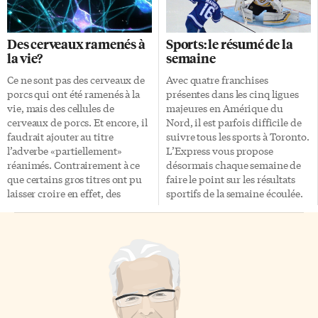
tous mobilisé Malgré les dires
n’est ni journaliste ni analyste
du premier ministre Doug
politique, crée alors un blogue
Ford et de sa ministre de
pour publier des enquêtes sur
Des cerveaux ramenés à
Sports: le résumé de la
l’Éducation Lisa Thompson
les armes employées par le
la vie?
semaine
(ancienne directrice générale
régime Bachar Al-Assad,
de la Coopérative des chèvres
réalisées à partir
Ce ne sont pas des cerveaux de
Avec quatre franchises
laitières), qui voulaient donner
d’informations disponibles en
porcs qui ont été ramenés à la
présentes dans les cinq ligues
tout le crédit de cette
ligne uniquement. Peu à peu, il
vie, mais des cellules de
majeures en Amérique du
manifestation aux enseignants,
construit un site, qui prend en
cerveaux de porcs. Et encore, il
Nord, il est parfois difficile de
qu’ils accusaient de manipuler
2014 le fameux nom de
faudrait ajouter au titre
suivre tous les sports à Toronto.
les élèves, tout le […]
Bellingcat (inspiré d’une fable
l’adverbe «partiellement»
L’Express vous propose
dans lequel des […]
réanimés. Contrairement à ce
désormais chaque semaine de
que certains gros titres ont pu
faire le point sur les résultats
laisser croire en effet, des
sportifs de la semaine écoulée.
chercheurs n’ont pas
Tour d’horizon des
«ressuscité» des cerveaux de
performances des Maple Leafs,
porcs dans un bocal. Quatre
Raptors, Blue Jays et TFC du 15
heures après la mort «Une
au 21 avril. Hockey: les Maple
certaine activité cellulaire», lit-
Leafs ne parviennent pas à se
on, a «repris une activité
défaire des Bruins Le série
métabolique» lorsque ces
éliminatoire bat son plein entre
cerveaux ont été alimentés,
les Torontois et les Bostoniens.