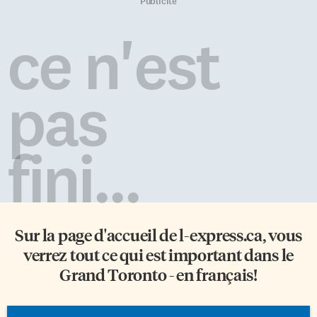
mathématiciens modernes, 12
femelles. Ni blanc ni tout à fait
Publicité
est un nombre parfait, 12 était
noir, les yeux couleur de miel,
un nombre «sublime» pour
les cheveux souples, des
ce n'est
reprendre l’adjectif d’un
«attributs physiques
collègue. En effet, dans le
providentiels», Rico est une
système sexagésimal de calcul
belle gueule ambiguë entre
mésopotamien, 12 divisait 60
deux classes sociales. À huit
pas
[…]
ans, il découvre que sexe […]
fini...
Sur la page d'accueil de
l-express.ca
, vous
verrez tout ce qui est important dans le
Grand Toronto - en français!