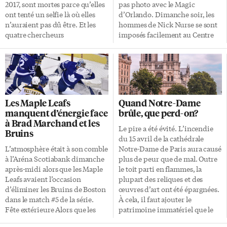
l’aide à assurer sa victoire. […]
2017, sont mortes parce qu’elles
pas photo avec le Magic
ont tenté un selfie là où elles
d’Orlando. Dimanche soir, les
n’auraient pas dû être. Et les
hommes de Nick Nurse se sont
quatre chercheurs
imposés facilement au Centre
reconnaissent qu’il doit y avoir
Amway (85-107). Ils mènent
beaucoup plus de décès qui
désormais 3-1 dans la série
n’ont jamais été identifiés
avant de recevoir les Floridiens
comme tels — et qui ont plutôt
mardi soir (19h) pour valider
été calculés parmi les simples
leur accessions aux demi-
alpinistes, randonneurs ou
finales de la conférence de l’Est.
Les Maple Leafs
Quand Notre-Dame
sportifs qui ont été victimes
Le fil du match Le début de
manquent d’énergie face
brûle, que perd-on?
d’un accident malheureux.
match est en faveur du Magic
à Brad Marchand et les
Dans leur étude, parue dans le
qui débute par un 9-1. Mais, ce
Le pire a été évité. L’incendie
Bruins
Journal of Family Medicine
sera en réalité la seule fois de la
du 15 avril de la cathédrale
and […]
rencontre […]
L’atmosphère était à son comble
Notre-Dame de Paris aura causé
à l’Aréna Scotiabank dimanche
plus de peur que de mal. Outre
après-midi alors que les Maple
le toit parti en flammes, la
Leafs avaient l’occasion
plupart des reliques et des
d’éliminer les Bruins de Boston
œuvres d’art ont été épargnées.
dans le match #5 de la série.
À cela, il faut ajouter le
Fête extérieure Alors que les
patrimoine immatériel que le
chanceux qui avaient pu se
feu ne peut atteindre.