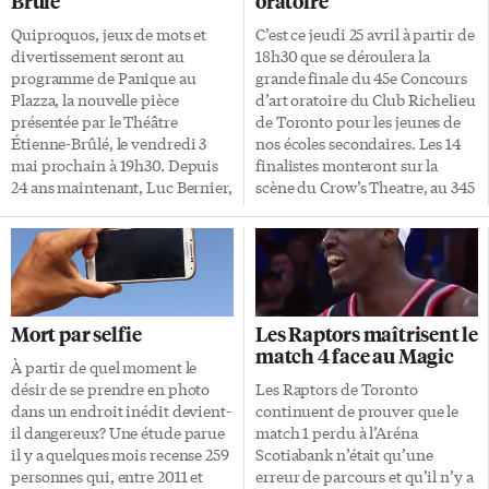
Brûlé
oratoire
Quiproquos, jeux de mots et
C’est ce jeudi 25 avril à partir de
divertissement seront au
18h30 que se déroulera la
programme de Panique au
grande finale du 45e Concours
Plazza, la nouvelle pièce
d’art oratoire du Club Richelieu
présentée par le Théâtre
de Toronto pour les jeunes de
Étienne-Brûlé, le vendredi 3
nos écoles secondaires. Les 14
mai prochain à 19h30. Depuis
finalistes monteront sur la
24 ans maintenant, Luc Bernier,
scène du Crow’s Theatre, au 345
professeur de théâtre passionné
de l’avenue Carlaw, dans le
à cette école secondaire de
quartier Leslieville. Ils sont
Viamonde de North York, met
issus de compétitions tenues
en scène une pièce avec des
ces derniers mois dans les
élèves de son cours. Une
écoles de nos conseils scolaires
comédie burlesque Panique au
MonAvenir et Viamonde dans
Mort par selfie
Les Raptors maîtrisent le
Plazza, une pièce de l’auteur
quatre catérories: discours (7e à
match 4 face au Magic
britannique Ray Cooney, place
9e années), expression
À partir de quel moment le
l’intrigue dans un hôtel. Louis,
dramatique (7e à 9e), essai (9e)
désir de se prendre en photo
Les Raptors de Toronto
vice-président d’un syndicat,
et débat (9e). Venez nombreux
dans un endroit inédit devient-
continuent de prouver que le
mais qui aspire à sa présidence,
les encourager!
il dangereux? Une étude parue
match 1 perdu à l’Aréna
y retrouve Catherine, secrétaire
il y a quelques mois recense 259
Scotiabank n’était qu’une
du président actuel, afin qu’elle
personnes qui, entre 2011 et
erreur de parcours et qu’il n’y a