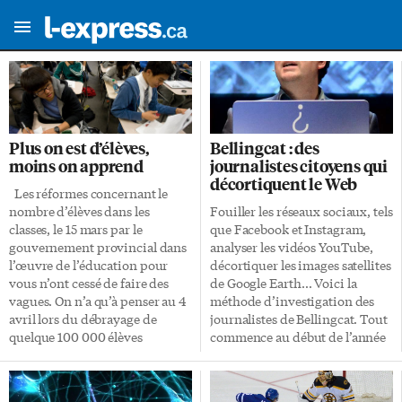
Plus on est d’élèves,
Bellingcat : des
moins on apprend
journalistes citoyens qui
décortiquent le Web
Les réformes concernant le
nombre d’élèves dans les
Fouiller les réseaux sociaux, tels
classes, le 15 mars par le
que Facebook et Instagram,
gouvernement provincial dans
analyser les vidéos YouTube,
l’œuvre de l’éducation pour
décortiquer les images satellites
vous n’ont cessé de faire des
de Google Earth… Voici la
vagues. On n’a qu’à penser au 4
méthode d’investigation des
avril lors du débrayage de
journalistes de Bellingcat. Tout
quelque 100 000 élèves
commence au début de l’année
d’environ 700 écoles
2012, lorsque le conflit syrien
secondaires de l’Ontario.
éclate. Eliott Higgins, un
Parents, enseignant et étudiant
Britannique au chômage qui