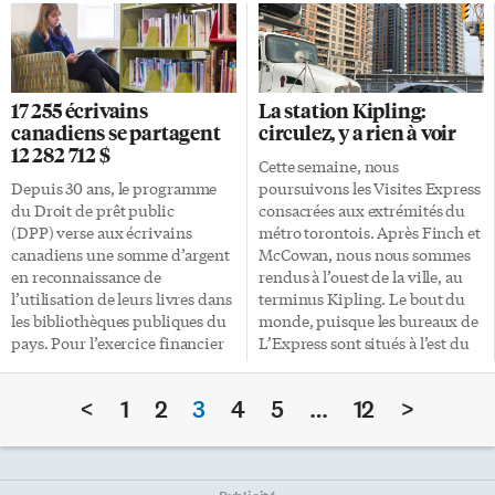
baroque. Pour elle, même
rencontre. Kadri absent Les
enfant, elle a toujours pu
Maple Leafs qui affichaient un
s’exprimer à travers la flûte,
dossier de 3 victoires et 3
d’une façon qui lui était propre.
défaites avant de revenir à
«C’était très important pour
l’Aréna Scotiabank ont apporté
17 255 écrivains
La station Kipling:
moi», indique-t-elle à
quelques modifications à leur
canadiens se partagent
circulez, y a rien à voir
L’Express. «Je pense que je n’ai
alignement avant le début du
12 282 712 $
jamais considéré la flûte comme
match. Nazem Kadri qui a subi
Cette semaine, nous
un simple loisir.» Entre
une commotion cérébrale lors
Depuis 30 ans, le programme
poursuivons les Visites Express
concerts de chambres,
du match de samedi à St-Louis,
du Droit de prêt public
consacrées aux extrémités du
orchestres, concerts,
et qui sera sur la touche […]
(DPP) verse aux écrivains
métro torontois. Après Finch et
associations, […]
canadiens une somme d’argent
McCowan, nous nous sommes
en reconnaissance de
rendus à l’ouest de la ville, au
l’utilisation de leurs livres dans
terminus Kipling. Le bout du
les bibliothèques publiques du
monde, puisque les bureaux de
pays. Pour l’exercice financier
L’Express sont situés à l’est du
2018-2019, ce sont 17 255
centre-ville. Nous avons donc,
écrivains canadiens qui se
pour vous, traversé toute la
<
1
2
3
4
5
…
12
>
partagent 12 282 712 $. Les
ville. Du café Si vous vous
sommes sont versées pour des
demandiez ce qu’il se passe à
ouvrages dans les catégories
Kipling, si l’idée de vous y
suivantes: essai, fiction, poésie,
rendre a pu vous traverser un