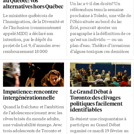
au Québec: vos
Un lac a-t-il des droits? Un
alternatives hors Québec
référendum tenu la semaine
Le ministère québécois de
prochaine à Toledo, une ville de
l’Immigration, de la Diversité et
l’Ohio située au bord du lac
de l’Inclusion (communément
Érié, pourrait ajouter un
appelé MIDI) a déclaré son
paragraphe à la définition de ce
intention, par le dépôt du
qu’est un individu — ou un
projet de Loi 9, d’annuler avec
plan d’eau. Théâtre d’invasions
remboursement 18 000
d’algues toxiques ces dernières
demandes de Certificats de
années, malmené par les rejets
Sélection du Québec (CSQ)
de l’agriculture et de
touchant approximativement
l’urbanisation, le lac Érié est
45 000 personnes. Citoyenneté
aussi une victime de la
et Immigration Canada avait
politique: il touche à l’Ontario
également agi de la sorte en
et à quatre états américains. Et
Impatience: rencontre
Le Grand Débat à
2012, annulant la demande
tous ces gouvernements — en
intergénérationnelle
Toronto: des clivages
d’immigration de plus de
plus des métropoles de Buffalo,
politiques facilement
280 000 personnes.
Cleveland et Toledo — se
Quand la fraîcheur et l’ambition
identifiables
Fonctionnaires débordés Dans
renvoient la balle. Engrais
de l’adolescence jouent avec les
ces deux cas, l’argumentaire est
agricoles C’est de cette dernière
rêves brisés du monde adulte,
Ils étaient une cinquantaine à
le même: le système
que provient l’initiative […]
une vulnérabilité émerge. Avec
participer au Grand Débat
d’immigration est
trois adolescents de Toronto et
organisé ce mardi 19 février au