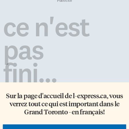
théâtre, littérature jeunesse et
instant l’esprit, alors arrêtez
Publicité
ouvrage savant. Pour être
tout, nous avons votre réponse.
admissibles, les livres doivent
Nous pouvons dès à présent
ce n'est
figurer dans une bibliothèque
vous l’annoncer: il n’y a
publique. Le DPP échantillonne
absolument rien à voir à […]
sept catalogues de
bibliothèques pour chaque
pas
langue officielle. Pas plus de 25
ans Le nombre d’écrivains
récompensés a légèrement
chuté cette […]
fini...
Sur la page d'accueil de
l-express.ca
, vous
verrez tout ce qui est important dans le
Grand Toronto - en français!