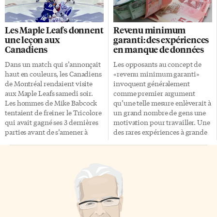
comme il est question de la
Place des Festivals, on peut
déduire qu’il s’agit de la
Les Maple Leafs donnent
Revenu minimum
métropole québécoise.
une leçon aux
garanti: des expériences
Créativité et imagination On
Canadiens
en manque de données
suit les amis de 2009 à 2029, pas
nécessairement de façon
Dans un match qui s’annonçait
Les opposants au concept de
chronologique. Alexis
haut en couleurs, les Canadiens
«revenu minimum garanti»
Rodrigue-Lafleur écrit
de Montréal rendaient visite
invoquent généralement
qu’«Étouffer la spontanéité
aux Maple Leafs samedi soir.
comme premier argument
étouffe tout le reste. Ça tue la
Les hommes de Mike Babcock
qu’une telle mesure enlèverait à
créativité, […]
tentaient de freiner le Tricolore
un grand nombre de gens une
qui avait gagné ses 3 dernières
motivation pour travailler. Une
parties avant de s’amener à
des rares expériences à grande
Toronto. L’Express était sur
échelle dans le monde vient de
place pour assister à ce duel. Le
produire des résultats qui vont
mystère Jonathan Drouin
dans le sens contraire, mais qui
L’attaquant vedette des
auront un impact limité.
Canadiens était présent sur la
Revenu minimum garanti de
glace pour la période
840 $ par mois Pendant deux
d’échauffement mais pour une
ans, le gouvernement
raison inexpliquée, il a été rayé
finlandais a versé à 2 000