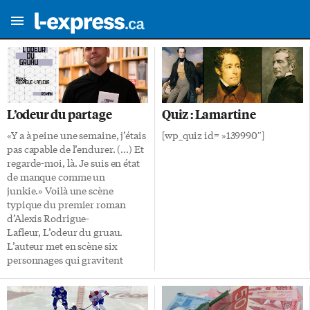
L’odeur du partage
Quiz : Lamartine
«Y a à peine une semaine, j’étais
[wp_quiz id= »139990″]
pas capable de l’endurer. (…) Et
regarde-moi, là. Je suis en état
de manque comme un
junkie.» Voilà une scène
typique du premier roman
d’Alexis Rodrigue-
Lafleur, L’odeur du gruau.
L’auteur met en scène six
personnages qui gravitent
autour d’un café-bistro à
Montréal. La ville n’est jamais
mentionnée dans le récit, mais