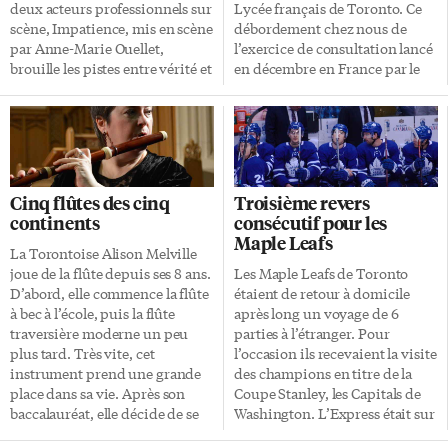
congestionné du fait de la
deux acteurs professionnels sur
Lycée français de Toronto. Ce
politique du «premier arrivé,
scène, Impatience, mis en scène
débordement chez nous de
premier servi» qui oblige les
par Anne-Marie Ouellet,
l’exercice de consultation lancé
fonctionnaires à traiter toutes
brouille les pistes entre vérité et
en décembre en France par le
les demandes reçues. Dès lors,
performance. La pièce sera
président Emmanuel Macron,
[…]
présentée par le Théâtre
en réponse à la contestation des
français de Toronto de façon
«gilets jaunes», était organisé
intensive au Berkeley Street
par les conseillers consulaires
Theatre les jeudi 28 février et
élus par les citoyens français
vendredi 1er mars. Trois
vivant en Ontario. Ce sont eux
Cinq flûtes des cinq
Troisième revers
représentations seront
– Marc-Albert Cormier,
continents
consécutif pour les
réservées pour des groupes
Francine Watkins et Kareen
Maple Leafs
scolaires et une représentation
Guida – qui s’occuperont
La Torontoise Alison Melville
sera ouverte au grand public
d’acheminer le compte-rendu
joue de la flûte depuis ses 8 ans.
Les Maple Leafs de Toronto
(celle du vendredi soir). Une
de la rencontre aux
D’abord, elle commence la flûte
étaient de retour à domicile
présence brute Lorsqu’elle a
responsables à Paris. Le Grand
à bec à l’école, puis la flûte
après long un voyage de 6
commencé à travailler sur ce
Débat veut permettre la tenue
traversière moderne un peu
parties à l’étranger. Pour
projet, Anne […]
de centaines d’assemblées
plus tard. Très vite, cet
l’occasion ils recevaient la visite
publiques et se poursuit
instrument prend une grande
des champions en titre de la
jusqu’en avril. Un […]
place dans sa vie. Après son
Coupe Stanley, les Capitals de
baccalauréat, elle décide de se
Washington. L’Express était sur
spécialiser dans la musique
place pour assister à la