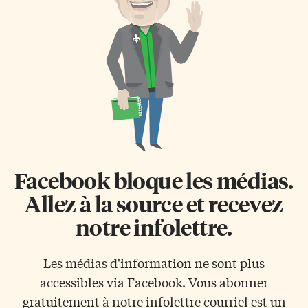
de la formation partante
personnes sans emploi, âgées
quelques minutes avant le
de 25 à 58 ans, un revenu
début du match. Montréal
mensuel de 560 euros
compte Les visiteurs ont été les
(840 dollars CA), sans
premiers à ouvrir la marque
conditions. Autrement dit, la
lorsqu’Andrew […]
personne n’avait pas
l’obligation, comme c’est
généralement le […]
Facebook bloque les médias.
Allez à la source et recevez
notre infolettre.
Les médias d'information ne sont plus
accessibles via Facebook. Vous abonner
gratuitement à notre infolettre courriel est un