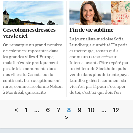
d’émotion grâce à la pureté des
elle avait été longue cette guerre
voix du chœur Elmer Iseler. Le
qui se déroulait loin d’ici, en
coquelicot, un symbole pour
Europe principalement. Si elle
tous les âges Vétérans des forces
avait été déclenchée par
armées, navales, aériennes,
l’assassinat le 28 juin 1914, à
Ces colonnes dressées
Fin de vie sublime
mais également pompiers,
Sarajevo (Bosnie-Herzégovine),
vers le ciel
policiers ou encore membres
de l’archiduc François-
La journaliste suédoise Sofia
des services paramédicaux de la
Ferdinand, héritier du trône
On remarque un grand nombre
Lundberg a autoédité Un petit
ville ont déposé des couronnes
d’Autriche-Hongrie, et de son
de colonnes imposantes dans
carnet rouge, roman qui a
de fleurs au pied du cénotaphe.
épouse, cet événement n’avait
les grandes villes d’Europe,
connu un rare succès sur
Les spectateurs ont alors
fait que pousser à l’extrême des
mais il n’existe pratiquement
Internet avant d’être repéré par
dégrafé les coquelicots en […]
tensions […]
pas de tels monuments dans
un éditeur de Stockholm puis
nos villes du Canada ou du
vendu dans plus de trente pays.
continent. Les exceptions sont
Lundberg décrit comment «la
rares, comme la colonne Nelson
vie n’est pas là pour s’occuper
à Montréal, qui suscite
de toi, c’est toi qui dois t’en
d’ailleurs un débat sur le
occuper». À chacun de saisir les
colonialisme britannique. Ou la
opportunités qui se présentent
<
1
…
6
7
8
9
10
…
12
petite Colonna de cristal
et en faire quelque chose. Pour
construite en 2000 à Recife,
illustrer cette maxime, l’auteure
>
Brésil, et peut-être une autre
crée la protagoniste Doris Alm
quelque part en cherchant bien.
et divers personnages qui