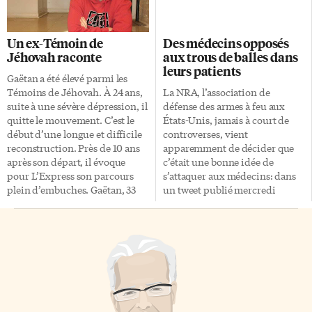
Kempe a réduit le score en
Jusqu’à maintenant, les
milieu de première période (2-
politiciens américains se
1) pour les Kings. Or, dès le
disaient plutôt «patriotes».
Un ex-Témoin de
Des médecins opposés
début de la seconde période les
Évidemment, parce que Trump
Jéhovah raconte
aux trous de balles dans
Leafs ont entériné leur succès
l’adopte, «nationaliste» devient
leurs patients
en prenant quatre buts d’avance
automatiquement synonyme
Gaëtan a été élevé parmi les
sur leurs adversaires du soir.
de «raciste» ou de
Témoins de Jéhovah. À 24 ans,
La NRA, l’association de
Morgan Rielly […]
«suprémaciste» pour ses
suite à une sévère dépression, il
défense des armes à feu aux
détracteurs. Pas péjoratif
quitte le mouvement. C’est le
États-Unis, jamais à court de
«Nationaliste» n’est pas
début d’une longue et difficile
controverses, vient
péjoratif dans la francophonie
reconstruction. Près de 10 ans
apparemment de décider que
canadienne: c’est même […]
après son départ, il évoque
c’était une bonne idée de
pour L’Express son parcours
s’attaquer aux médecins: dans
plein d’embuches. Gaëtan, 33
un tweet publié mercredi
ans, a élu domicile à Toronto
dernier — quelques heures
depuis 4 ans. Toute son
avant une nouvelle tuerie en
enfance, il l’a passée au sein de
Californie — elle enjoint ceux-
la communauté des Témoins de
ci de cesser de parler de
Jéhovah de Saint Georges de
contrôle des armes et de plutôt
Beauce au Québec. Sa vie de
se contenter de parler de ce
jeune recrue n’est alors pas de
qu’ils connaissent. «Qui croyez-
tout repos. Son temps libre est
vous retire les balles des