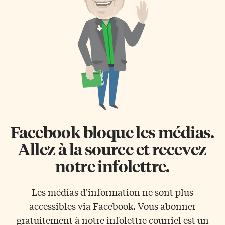
partagé entre assister aux
colonnes vertébrales et tente de
offices et faire du […]
réparer les intestins anéantis
par une AR-15», lui a répondu
Jennifer Gunter, médecin et
vulgarisatrice en santé, avant
d’être imitée par des centaines
de collègues […]
Facebook bloque les médias.
Allez à la source et recevez
notre infolettre.
Les médias d'information ne sont plus
accessibles via Facebook. Vous abonner
gratuitement à notre infolettre courriel est un