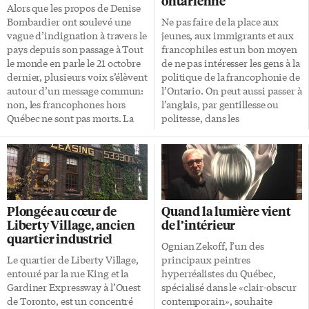
ontarienne
Alors que les propos de Denise
Bombardier ont soulevé une
Ne pas faire de la place aux
vague d’indignation à travers le
jeunes, aux immigrants et aux
pays depuis son passage à Tout
francophiles est un bon moyen
le monde en parle le 21 octobre
de ne pas intéresser les gens à la
dernier, plusieurs voix s’élèvent
politique de la francophonie de
autour d’un message commun:
l’Ontario. On peut aussi passer à
non, les francophones hors
l’anglais, par gentillesse ou
Québec ne sont pas morts. La
politesse, dans les
francophonie canadienne est
conversations de groupe ou aux
décidément dans le feu des
comptoirs gouvernementaux.
projecteurs ces derniers temps.
Ou bien sûr proclamer
Après la montée au créneau de
l’évidence que les francophones
Franco-Canadiens pour
ne font pas la différence dans
répondre à Mme Bombardier,
notre société majoritairement
Plongée au cœur de
Quand la lumière vient
c’est au tour d’un magazine
anglophone. Ce sont là quelques
Liberty Village, ancien
de l’intérieur
montréalais de prendre la
pratiques certaines d’«anéantir
quartier industriel
défense des communautés.
l’Ontario français» recensées
Ognian Zekoff, l’un des
Francos et fiers de l’être! Ainsi
par le Centre régional de
Le quartier de Liberty Village,
principaux peintres
s’intitule l’édition du
recherche et d’intervention en
entouré par la rue King et la
hyperréalistes du Québec,
15 novembre de L’Itinéraire,
développement économique et
Gardiner Expressway à l’Ouest
spécialisé dans le «clair-obscur
magazine bimensuel
communautaire (CRRIDEC) et
de Toronto, est un concentré
contemporain», souhaite