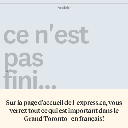
Quel contraste avec les grandes
figurent dans ce petit carnet
villes européennes, où en
d’adresses qui l’accompagne
Publicité
parcourant simplement leurs
depuis 1928. «Tant de noms ont
rues et places, on aperçoit
le temps de défiler dans
ce n'est
invariablement une colonne
l’existence […]
qui se dresse droit dans le
paysage. Uniquement à Paris:
Colonnes […]
pas
fini...
Sur la page d'accueil de
l-express.ca
, vous
verrez tout ce qui est important dans le
Grand Toronto - en français!