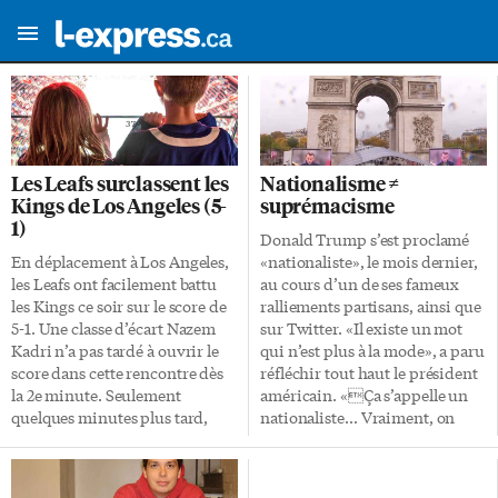
Les Leafs surclassent les
Nationalisme ≠
Kings de Los Angeles (5-
suprémacisme
1)
Donald Trump s’est proclamé
En déplacement à Los Angeles,
«nationaliste», le mois dernier,
les Leafs ont facilement battu
au cours d’un de ses fameux
les Kings ce soir sur le score de
ralliements partisans, ainsi que
5-1. Une classe d’écart Nazem
sur Twitter. «Il existe un mot
Kadri n’a pas tardé à ouvrir le
qui n’est plus à la mode», a paru
score dans cette rencontre dès
réfléchir tout haut le président
la 2e minute. Seulement
américain. «Ça s’appelle un
quelques minutes plus tard,
nationaliste… Vraiment, on
John Tavares lui a emboîté le
n’est plus censé utiliser ce mot?
pas en inscrivant son onzième
Eh bien, vous savez ce que je
but de la saison (2-0). Adrian
suis? Je suis un nationaliste.»