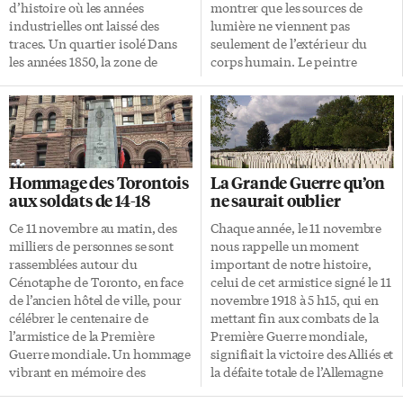
montréalais produit et vendu
le Conseil de la coopération de
d’histoire où les années
montrer que les sources de
par des […]
l’Ontario […]
industrielles ont laissé des
lumière ne viennent pas
traces. Un quartier isolé Dans
seulement de l’extérieur du
les années 1850, la zone de
corps humain. Le peintre
Liberty Village, qui devait au
québécois est une nouvelle fois
départ être un quartier
mis à l’honneur dans le quartier
résidentiel, fut coupée du reste
de la Distillerie, à la galerie
de la ville par la construction
Thompson Landry depuis cette
d’une voie de chemin de fer. Au
semaine, jusqu’au 25
lieu d’y accueillir des habitants,
novembre. Jeudi soir, Johanne
Hommage des Torontois
La Grande Guerre qu’on
on y a construit une prison
Thompson et Sylvain Landry
aux soldats de 14-18
ne saurait oublier
ainsi qu’une maison
célébraient le vernissage de
correctionnelle pour femmes.
l’exposition Lightkeepers en sa
Ce 11 novembre au matin, des
Chaque année, le 11 novembre
Zone industrielle À partir du
présence. S’exprimer sans mots
milliers de personnes se sont
nous rappelle un moment
20e siècle, Liberty Village
Sur les 24 œuvres présentées
rassemblées autour du
important de notre histoire,
devient le cœur industriel de la
dans cette exposition, 9
Cénotaphe de Toronto, en face
celui de cet armistice signé le 11
ville: […]
représentent des mains
de l’ancien hôtel de ville, pour
novembre 1918 à 5 h15, qui en
d’hommes ou de femmes. Cette
célébrer le centenaire de
mettant fin aux combats de la
partie du corps humain fascine
l’armistice de la Première
Première Guerre mondiale,
l’artiste d’origine bulgare.
Guerre mondiale. Un hommage
signifiait la victoire des Alliés et
«Avec les mains, on […]
vibrant en mémoire des
la défaite totale de l’Allemagne
combattants canadiens, empli
de Guillaume II (1859-1941). Et