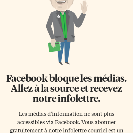
L’avez-vous déjà vue? Suivez-
bilinguisme et de la dualité
vous cette consigne? Rien n’est
linguistique au Canada. Une
moins sûr. En effet, comme l’a
succession d’évènements
confirmé L’Express en jasant
récents dans nos provinces
[…]
respectives du Nouveau-
Brunswick, de l’Ontario et du
Manitoba témoigne d’une
tendance fort inquiétante pour
l’avenir du français et de nos
communautés de langues
officielles. La résurgence du
questionnement de la […]
Facebook bloque les médias.
Allez à la source et recevez
notre infolettre.
Les médias d'information ne sont plus
accessibles via Facebook. Vous abonner
gratuitement à notre infolettre courriel est un