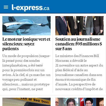
Le moteur ionique vert et
Soutien au journalisme
silencieux: soyez
canadien: 595 millions $
patients
sur 5 ans
Un mode de propulsion jusque-
Le ministre des Finances Bill
là pensé pour des sondes
Morneau a dévoilé le
interplanétaires, a été testé
21 novembre un autre aspect du
pour la première fois sur un
plan fédéral d’aide au
avion. À la clef, si ça marche: un
journalisme canadien dans son
voyage peu polluant et
énoncé économique de fin
silencieux… mais un prototype
d’année. La perspective de
qui, pour l’instant, ne peut
nouveaux crédits d’impôt et de
parcourir que 50 mètres. Au
reçus fiscaux a été bien
contraire des moteurs
accueillie par le secteur. Mais il
chimiques, qui font avancer le
faudra patienter pour toucher