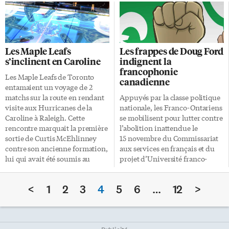
novembre dernier, dans le
1er novembre qu’il publierait
dossier Mazraani c. Industrielle
bientôt une «clarification» dans
Alliance, Assurance et services
la foulée d’un reportage
financiers Inc., 2018 CSC 50.
accusateur du New Scientist.
Dans un jugement unanime
Nobel de physique 2017 La
Les Maple Leafs
Les frappes de Doug Ford
rendu par les juges Clément
découverte d’ondes
s’inclinent en Caroline
indignent la
Gascon et Suzanne Côté avec
gravitationnelles a beau être
francophonie
l’accord des sept autres juges, il
aussi éloignée du commun des
Les Maple Leafs de Toronto
canadienne
est écrit que la question que le
mortels qu’il est possible de
entamaient un voyage de 2
juge doit se poser n’est pas de
l’être, elle est précieuse pour les
matchs sur la route en rendant
Appuyés par la classe politique
savoir si la personne a […]
physiciens: elle constitue
visite aux Hurricanes de la
nationale, les Franco-Ontariens
l’aboutissement de près d’un
Caroline à Raleigh. Cette
se mobilisent pour lutter contre
siècle de spéculations sur la
rencontre marquait la première
l’abolition inattendue le
façon dont la structure même
sortie de Curtis McEhlinney
15 novembre du Commissariat
de l’univers […]
contre son ancienne formation,
aux services en français et du
lui qui avait été soumis au
projet d’Université franco-
ballottage à la fin du camp
ontarienne à Toronto. Cette
d’entraînement estival. Il a
décision du premier ministre
<
1
2
3
4
5
6
…
12
>
depuis été réclamé par les
Doug Ford permettrait de
Hurricanes et a rapidement fait
réduire de 15 millions $ un
sa marque depuis son arrivée
déficit de 15 milliards $.
en Caroline du Nord. Tirs au
Ailleurs au pays, les