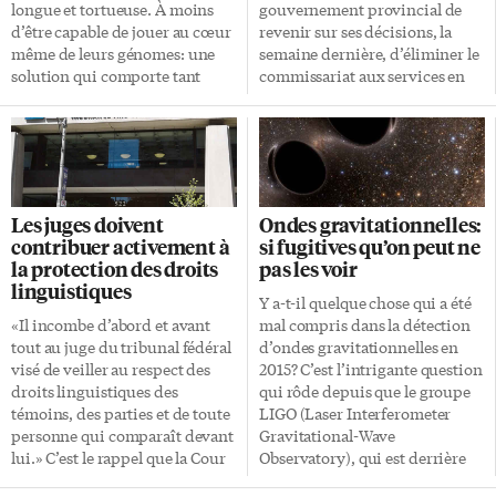
qu’on peut attirer des
écoles. Tout comme la difficulté
longue et tortueuse. À moins
gouvernement provincial de
entreprises du Québec, d’autres
à intégrer […]
d’être capable de jouer au cœur
revenir sur ses décisions, la
communautés francophones au
même de leurs génomes: une
semaine dernière, d’éliminer le
[…]
solution qui comporte tant
commissariat aux services en
d’incertitudes que 168 pays
français et d’annuler le projet
avaient à l’ordre du jour cette
d’université francophone à
semaine la possibilité
Toronto. Déjà une quarantaine
d’imposer un moratoire.
de manifestations sont prévues
«Forçage génétique» L’idée
dans autant d’endroits un peu
n’est pas seulement d’insérer
partout en province, ont
Les juges doivent
Ondes gravitationnelles:
un gène qui empêcherait le
indiqué le président Carol Jolin
contribuer activement à
si fugitives qu’on peut ne
moustique de transmettre la
et le directeur général Peter
la protection des droits
pas les voir
malaria ou la dengue, puis
Hominuk de l’Assemblée de la
linguistiques
d’espérer que ce moustique
francophonie de l’Ontario
Y a-t-il quelque chose qui a été
transmettra ce gène à ses
(AFO) lors du lancement officiel
«Il incombe d’abord et avant
mal compris dans la détection
descendants. L’idée est de
de la «résistance», jeudi à
tout au juge du tribunal fédéral
d’ondes gravitationnelles en
«forcer» la nature, en faisant en
Ottawa. En banlieue nord de
visé de veiller au respect des
2015? C’est l’intrigante question
sorte que ce […]
Toronto, par exemple,
droits linguistiques des
qui rôde depuis que le groupe
l’Association des francophones
témoins, des parties et de toute
LIGO (Laser Interferometer
de la région de York […]
personne qui comparaît devant
Gravitational-Wave
lui.» C’est le rappel que la Cour
Observatory), qui est derrière
suprême du Canada a fait, le 16
cette découverte, a annoncé le