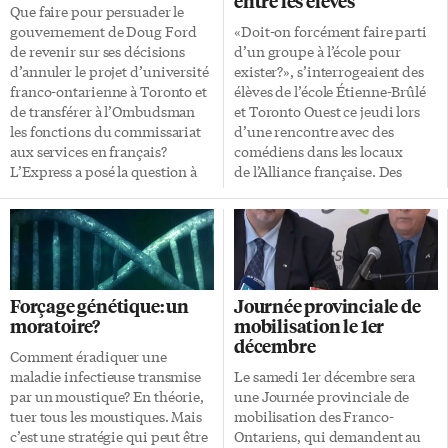
entre les élèves
Que faire pour persuader le
gouvernement de Doug Ford
«Doit-on forcément faire parti
de revenir sur ses décisions
d’un groupe à l’école pour
d’annuler le projet d’université
exister?», s’interrogeaient des
franco-ontarienne à Toronto et
élèves de l’école Étienne-Brûlé
de transférer à l’Ombudsman
et Toronto Ouest ce jeudi lors
les fonctions du commissariat
d’une rencontre avec des
aux services en français?
comédiens dans les locaux
L’Express a posé la question à
de l’Alliance française. Des
plusieurs leaders de la
membres de l’agence artistique
francophonie torontoise et des
Ekin ont passé une année au
environs. Tandis que
contact des élèves dans les
l’Assemblée de la francophonie
écoles francophones de la ville.
de l’Ontario organise la
Après avoir observé et discuté
«résistance», voici quelques
avec de nombreux élèves, ils
Forçage génétique: un
Journée provinciale de
pistes: Arguments
ont pris conscience qu’un
moratoire?
mobilisation le 1er
économiques Il faut selon moi
thème majeur devait être
décembre
utiliser des arguments
abordé. Isolement dans les
Comment éradiquer une
économiques qui seront
écoles En effet, l’isolement et le
maladie infectieuse transmise
Le samedi 1er décembre sera
imbattables. Offre de service en
manque de communication
par un moustique? En théorie,
une Journée provinciale de
français dans l’Ontario ouvert
entre les élèves sont des
tuer tous les moustiques. Mais
mobilisation des Franco-
aux affaires, cela veut dire
situations courantes dans les
c’est une stratégie qui peut être
Ontariens, qui demandent au