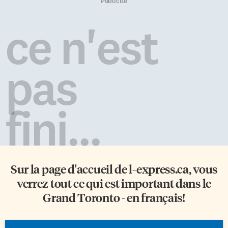
but L’équipe locale a démontré
francophones et Acadiens sont
Publicité
une belle énergie dès les
inquiets. Une décision
premières minutes du match
dangereuse «Chaque fois qu’un
ce n'est
en dominant rapidement les
membre de la francophonie est
Maple Leafs au niveau des tirs
bafoué, ça ébranle tout le
au but. […]
monde», soutient la présidente
de la Société nationale de
pas
l’Acadie, Louise Imbeault.
«Même si on a des acquis sur le
plan juridique, ce n’est pas
nécessairement acquis […]
fini...
Sur la page d'accueil de
l-express.ca
, vous
verrez tout ce qui est important dans le
Grand Toronto - en français!