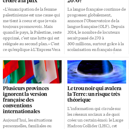
croire à la paix
2070?
«L’émancipation de la femme
La langue française continue de
palestinienne est une cause qui
progresser globalement,
me tient à coeur et que je vais
annonce l’Observatoire de la
toujours promouvoir. Mais
langue française (OLF). Depuis
quand le pays, la Palestine, reste
2014, le nombre de locuteurs
opprimé, c’est une lutte qui est
serait passé de 270 à
reléguée au second plan.» C’est
300 millions, surtout grâce à la
ce qu’explique à L’Express Vera
scolarisation en français dans
Baboun, la première femme
l’Afrique subsaharienne. À ce
mairesse de Bethléem, en poste
rythme, il y aurait 700 millions
de 2012 à 2017, de passage à
de francophones dans une
Toronto le 30 octobre pour y
cinquantaine d’années. La
recevoir un prix de la fondation
francophonie canadienne
Daughters for Life, lors de son
profite de cet avancement par
Plusieurs provinces
Le trou noir qui avalera
6e gala annuel au Carlu. Cet
l’immigration, même si elle
ignorent la version
la Terre : un risque très
organisme, créé par un
continue à nourrir une
française des
théorique
médecin-obstétricien
angoisse face à l’avenir. «On
conventions
palestinien, Izzeldin Abuelaish,
pourrait célébrer le fait que le
L’information qui circule sur
internationales
qui a perdu ses trois filles dans
français est une langue
les réseaux sociaux a de quoi
un bombardement israélien […]
foncièrement vivante»,
Aujourd’hui, les situations
créer un certain émoi: le Large
souligne l’auteur et
personnelles, familiales ou
Hadron Collider (LHC), cet