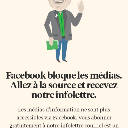
de souffrir d’insuffisances
en réduisant le score à 2-1 grâce
cardiaques ou de maladies
à Patrick Marleau. A tough
coronariennes», relève le Dr
battle at home […]
Quoc Dinh Nguyen, interniste-
gériatre au service de gériatrie
du Centre hospitalier de
l’Université de Montréal–
CHUM. Il […]
Facebook bloque les médias.
Allez à la source et recevez
notre infolettre.
Les médias d'information ne sont plus
accessibles via Facebook. Vous abonner
gratuitement à notre infolettre courriel est un