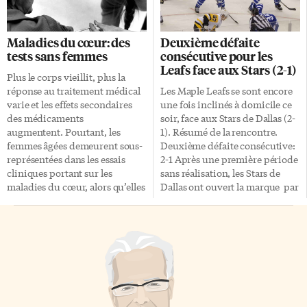
logement? La loi fédérale (C-45)
«pollution», c’est-à-dire si on
stipule que l’on peut cultiver
considère que
quatre plants par logement
l’industrialisation (charbon,
Maladies du cœur: des
Deuxième défaite
depuis le 17 octobre 2018. Il est
pétrole, gaz, ciment,
tests sans femmes
consécutive pour les
bien dit «par logement», non
déforestation) ajoute «trop» de
Leafs face aux Stars (2-1)
«par personne». Cultiver plus
CO2 à celui qui est présent
Plus le corps vieillit, plus la
de quatre plants est donc une
naturellement dans
réponse au traitement médical
Les Maple Leafs se sont encore
activité illégale, répréhensible
l’atmosphère. L’ex-ministre
varie et les effets secondaires
une fois inclinés à domicile ce
par la loi. Quel est l’impact de la
conservateur, qui vient de
des médicaments
soir, face aux Stars de Dallas (2-
culture […]
fonder son Parti populaire du
augmentent. Pourtant, les
1). Résumé de la rencontre.
Canada, critiquait la nouvelle
femmes âgées demeurent sous-
Deuxième défaite consécutive:
«taxe carbone» du
représentées dans les essais
2-1 Après une première période
gouvernement Trudeau, […]
cliniques portant sur les
sans réalisation, les Stars de
maladies du cœur, alors qu’elles
Dallas ont ouvert la marque par
en constituent les principales
l’intermédiaire de Jamie Benn
victimes. «La médecine est de
(12e du deuxième acte). Cet
plus en plus basée sur les
avantage a été confirmé dès le
preuves scientifiques
début de la dernière période,
rigoureuses mais là où le bât
après que Devin Shore ait
blesse, c’est qu’on a toujours
compté pour la troisième fois
une sous-représentation de
de la saison. En toute fin de
celles qui ont le plus de risques
partie (17e), les Leafs ont réagi