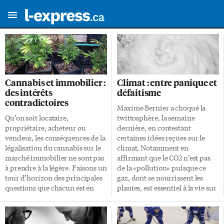
Cannabis et immobilier :
Climat : entre panique et
des intérêts
défaitisme
contradictoires
Maxime Bernier a choqué la
Qu’on soit locataire,
twittosphère, la semaine
propriétaire, acheteur ou
dernière, en contestant
vendeur, les conséquences de la
certaines idées reçues sur le
légalisation du cannabis sur le
climat, Notamment en
marché immobilier ne sont pas
affirmant que le CO2 n’est pas
à prendre à la légère. Faisons un
de la «pollution» puisque ce
tour d’horizon des principales
gaz, dont se nourrissent les
questions que chacun est en
plantes, est essentiel à la vie sur
droit de poser. Combien de
Terre. Il a strictement raison: ce
plants de cannabis a-t-on le
n’est que métaphoriquement
droit de cultiver dans son
qu’on peut appeler ça de la