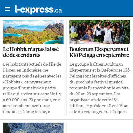
Le Hobbit n’a pas laissé
Boukman Eksperyans et
de descendants
Klô Pelgag en septembre
Les habitants actuels de l’île de
Le groupe haïtien Boukman
Flores, en Indonésie, ne
Eksperyans et la Québécoise Klô
partagent pas de gènes avec les
Pelgag sont les têtes d’affiches
«Hobbits», ce mystérieux
du prochain festival musical
groupe d’humains de petite
torontois Francophonie en fête,
taille qui a vécu sur cette île il y
du 20 au 29 septembre. Les
a 60 000 ans. Et pourtant, eux
organisateurs de cette 13e
aussi semblent avoir une
édition, le président René Viau
tendance, à long terme, à
et le directeur général Jacques
diminuer de taille. Que se
Charette, ont également
passe-t-il sur cette île? De ces
annoncé cette semaine que c’est
«Hobbits», ou Homo
à la Distillerie que se