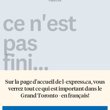
Tuktoyaktuk le 20 juin. Mais les
enrichie Stephen Cunnane,
Publicité
pluies ont augmenté le niveau
titulaire d’une chaire de
du Mackenzie et ont apporté un
recherche sur le métabolisme
ce n'est
grand nombre de morceaux de
cérébral et la cognition au cours
bois flottants, rendant
du vieillissement, à l’Université
hasardeuse toute navigation, et
de Sherbrooke, s’intéresse ainsi
ce n’est que le 2 juillet […]
à l’huile de coco purifiée et
pas
enrichie d’acides gras. «Nous
avons développé une émulsion
[…]
fini...
Sur la page d'accueil de
l-express.ca
, vous
verrez tout ce qui est important dans le
Grand Toronto - en français!