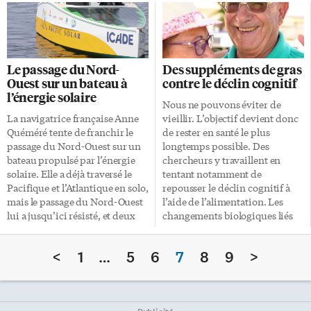
commune de Sainte-Suzanne
à poux, c’est son pollen qui pose
(département du Nord-Est
problème. Pouvant atteindre 1,5
d’Haïti) où siège l’Institut de
mètre de haut, on la reconnaît à
Recherche et d’Appui
son feuillage vert et dentelé,
Technique en Aménagement
semblable à celui des carottes.
Le passage du Nord-
Des suppléments de gras
du Milieu (IRATAM) qui nous a
De la fin juillet jusqu’aux
Ouest sur un bateau à
contre le déclin cognitif
accueillis en avril dernier.
premiers gels, ses fleurs mâles
l’énergie solaire
Sainte-Suzanne est située à 23
produisent de grandes
Nous ne pouvons éviter de
km de Cap-Haïtien, la
quantités de pollen que le vent
La navigatrice française Anne
vieillir. L’objectif devient donc
deuxième plus grande ville
peut transporter sur plus de
Quéméré tente de franchir le
de rester en santé le plus
d’Haïti. Approche de proximité
200 km! On retrouve l’herbe à
passage du Nord-Ouest sur un
longtemps possible. Des
L’IRATAM (1996) offre un appui
poux principalement dans le
bateau propulsé par l’énergie
chercheurs y travaillent en
technique et financier aux
sud […]
solaire. Elle a déjà traversé le
tentant notamment de
membres de l’Institut qui
Pacifique et l’Atlantique en solo,
repousser le déclin cognitif à
regroupe plus de 400
mais le passage du Nord-Ouest
l’aide de l’alimentation. Les
agriculteurs […]
lui a jusqu’ici résisté, et deux
changements biologiques liés
fois plutôt qu’une. 2018 sera-t-
au vieillissement pourraient
elle la bonne année pour Anne
bénéficier d’un coup de pouce
<
1
…
5
6
7
8
9
>
Quéméré? L’aventure a
de la part de certains
pourtant débuté plutôt mal
suppléments alimentaires,
alors que son bateau, l’Icade,
particulièrement les gras et
devait arriver par barge à
autres lipides. Huile de coco