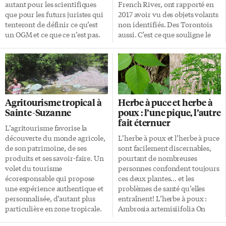
connaître l’ampleur […]
autant pour les scientifiques
French River, ont rapporté en
que pour les futurs juristes qui
2017 avoir vu des objets volants
tenteront de définir ce qu’est
non identifiés. Des Torontois
un OGM et ce que ce n’est pas.
aussi. C’est ce que souligne le
Le jugement a été salué avec
Ufology Research, organisme
enthousiasme par les opposants
qui compile depuis 1989 les
aux OGM, puisqu’il conclut
observations d’OVNI au
effectivement qu’en Europe,
Canada, dans son rapport pour
des plantes modifiées
2017. Plus de 1100 observations
génétiquement par de
ont été rapportées au pays l’an
Agritourisme tropical à
Herbe à puce et herbe à
nouvelles technologies de
dernier, dont 518 au Québec,
Sainte-Suzanne
poux : l’une pique, l’autre
manipulation génétique,
241 en Ontario et 128 en
fait éternuer
comme CRISPR, seront
Colombie-Britannique. Parmi
L’agritourisme favorise la
strictement réglementées, voire
les grandes agglomérations
découverte du monde agricole,
L’herbe à poux et l’herbe à puce
interdites, au même titre que
métropolitaines du pays,
de son patrimoine, de ses
sont facilement discernables,
les OGM «conventionnels» qui
Montréal est en tête avec 75
produits et ses savoir-faire. Un
pourtant de nombreuses
font l’objet d’un quasi
observations d’OVNI
volet du tourisme
personnes confondent toujours
moratoire depuis 2001. Anciens
rapportées, suivie de Toronto
écoresponsable qui propose
ces deux plantes… et les
et nouveaux OGM Les
(57), Vancouver (46), Edmonton
une expérience authentique et
problèmes de santé qu’elles
promoteurs […]
(29), Hamilton […]
personnalisée, d’autant plus
entraînent! L’herbe à poux :
particulière en zone tropicale.
Ambrosia artemisiifolia On
Comme dans la paisible
peut toucher sans risque l’herbe