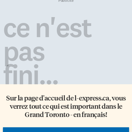
la rivière – un moment unique
dépendance au jeu vidéo est
Publicité
dans l’année pour célébrer les
désormais considérée comme
livres et les auteurs. Ce sera en
une maladie mentale.
ce n'est
plus cette année la quarantième
Comportements addictifs Selon
édition du salon et l’on voudra
l’OMS, cette inscription dans la
marquer cet anniversaire d’une
sous-catégorie des «troubles liés
façon […]
aux comportements addictifs»
pas
légitimise donc les inquiétudes
entretenues à l’égard des
joueurs impénitents qui
négligent les autres sphères […]
fini...
Sur la page d'accueil de
l-express.ca
, vous
verrez tout ce qui est important dans le
Grand Toronto - en français!