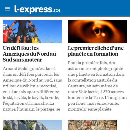
Un défi fou : les
Le premier cliché d’une
Amériques du Nord au
planète en formation
Sud sans moteur
Pour la première fois, des
Arnaud Maldague s’est lancé
astronomes ont photographié
dans un défi fou: parcourir les
une planète en formation dans
Amérique du Nord au Sud, sans
la constellation australe du
utiliser de véhicule motorisé,
Centaure, au sein même de
en alliant six sports différents:
notre Voie lactée, à 370 années-
le ski, le vélo, le kayak, la voile,
lumière de la Terre. L’image, un
l’équitation et la marche. La
peu floue, mais émouvante,
nature, l’humain, le partage, se
montre la jeune planète
surpasser et apprendre: voilà
brillante près de son étoile
comment le jeune Belge décrit
PDS70, dans un berceau de gaz
l’aventure dans laquelle il s’est
et de poussière — l’astre brillant