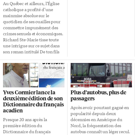
Au Québec et ailleurs, l’Église
catholique a profité d’une
mainmise absolue sur le
quotidien de ses ouailles pour
commettre impunément des
crimes sexuels et économiques.
Richard Ste-Marie tisse toute
une intrigue sur ce sujet dans
son roman intitulé De ton fils
charmant et clarinettiste. Le
narrateur est l’ex-sergent
Marcel Banville qui, après 35
ans au Service de Police de la
Ville de Québec, se retrouve
devant rien. Pour avoir l’esprit
Yves Cormier lance la
Plus d’autobus, plus de
en paix, Banville cherche à
deuxième édition de son
passagers
fermer des dossiers «dans sa
Dictionnaire du français
tête», comme il dit. «J’ai été un
Après avoir pourtant gagné en
acadien
jeune flic pourri jadis, il n’y a
popularité depuis deux
pas de raison que je devienne
Presque 20 ans après la
décennies en Amérique du
[…]
première édition du
Nord, la fréquentation des
Dictionnaire du français
autobus connaît un léger recul.