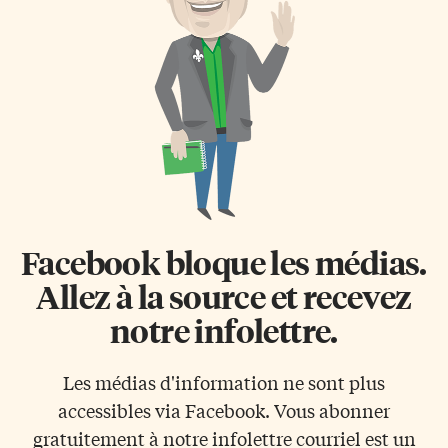
pour une hauteur maximale de
font souvent relater comme
65 mètres. L’endroit compte
étant celle d’une «Nuit des
également plusieurs parcs et est
temps», pour lui appliquer le
un très […]
titre d’un roman de René
Barjavel (1968). Il vaudrait
mieux […]
Facebook bloque les médias.
Allez à la source et recevez
notre infolettre.
Les médias d'information ne sont plus
accessibles via Facebook. Vous abonner
gratuitement à notre infolettre courriel est un