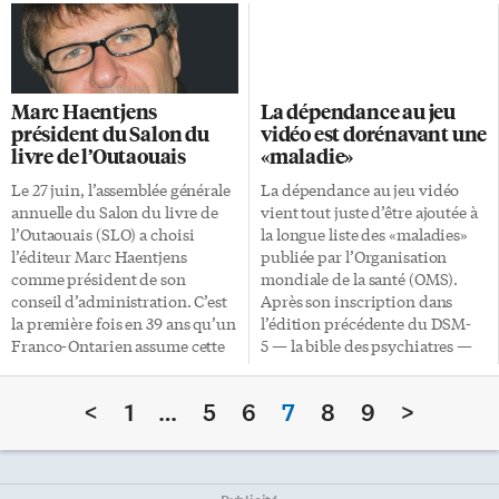
modernité. Cette démarche et
transformé en un «centre
ces clichées ont inspiré la
d’innovation et de
cinéaste québécoise Joyce
collaboration» qui rassemblera,
Borenstein, dont le
dès avril 2019, l’ensemble du
documentaire d’animation
personnel du CFORP dans ce
Marc Haentjens
La dépendance au jeu
d’une vingtaine de minutes,
nouvel espace, le «StudiO». Ce
président du Salon du
vidéo est dorénavant une
Lida Moser photographe,
1er juillet, le Réseau du
livre de l’Outaouais
«maladie»
odyssée en noir et blanc, a été
patrimoine franco-ontarien
projeté lors du récent festival de
(RPFO) a emménagé dans un
Le 27 juin, l’assemblée générale
La dépendance au jeu vidéo
films torontois Female Eye. Elle
local de l’édifice, au 435 rue
annuelle du Salon du livre de
vient tout juste d’être ajoutée à
y travaille depuis sa rencontre
Donald. L’Assemblée de la
l’Outaouais (SLO) a choisi
la longue liste des «maladies»
avec Lida Moser en 2014. «Lida
francophonie de l’Ontario
l’éditeur Marc Haentjens
publiée par l’Organisation
Moser se moquait des modes et
(AFO) fera de même le 1er août.
comme président de son
mondiale de la santé (OMS).
des […]
La Coalition […]
conseil d’administration. C’est
Après son inscription dans
la première fois en 39 ans qu’un
l’édition précédente du DSM-
Franco-Ontarien assume cette
5 — la bible des psychiatres —
responsabilité. «Le Salon du
en tant que «condition
livre de l’Outaouais est un
nécessitant des études plus
<
1
…
5
6
7
8
9
>
événement qui me tient
approfondies», voilà
beaucoup à cœur», a déclaré le
maintenant le clou enfoncé. La
nouveau président. «C’est dans
11e édition du manuel ICD-11
la région – et des deux côtés de
officialise son statut: la