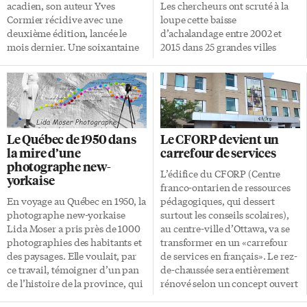
acadien, son auteur Yves
Les chercheurs ont scruté à la
Cormier récidive avec une
loupe cette baisse
deuxième édition, lancée le
d’achalandage entre 2002 et
mois dernier. Une soixantaine
2015 dans 25 grandes villes
d’Acadiens de la municipalité
nord-américaines, dont
d’Argyle se sont rendus à
Montréal, Toronto (TTC) et
l’événement au Musée des
Vancouver. Ils ont découvert
Acadiens des Pubnicos, en
que le volume de déplacements
Nouvelle-Écosse. Yves Cormier,
offert annuellement par des
originaire de Moncton au
compagnies comme la TTC à
Le Québec de 1950 dans
Le CFORP devient un
Nouveau-Brunswick, détient
Toronto, s’avérerait le facteur
la mire d’une
carrefour de services
un doctorat de l’Université
principal pour doper
photographe new-
Sherbrooke. Il a enseigné les
l’achalandage. Plus ce volume
L’édifice du CFORP (Centre
yorkaise
études françaises à l’Université
s’amoindrit — mesuré par le
franco-ontarien de ressources
Sainte-Anne en Nouvelle-
nombre de kilomètres
En voyage au Québec en 1950, la
pédagogiques, qui dessert
Écosse et se spécialise dans les
parcourus par
photographe new-yorkaise
surtout les conseils scolaires),
particularités linguistiques et
véhicule — moins nombreux
Lida Moser a pris près de 1000
au centre-ville d’Ottawa, va se
historiques de l’Acadie. On lui
sont les voyageurs. En d’autres
photographies des habitants et
transformer en un «carrefour
doit des ouvrages érudits
termes, résume la chercheuse
des paysages. Elle voulait, par
de services en français». Le rez-
comme Les aboiteaux en
Geneviève Boisjoly, candidate
ce travail, témoigner d’un pan
de-chaussée sera entièrement
Acadie, hier et aujourd’hui,
au doctorat à […]
de l’histoire de la province, qui
rénové selon un concept ouvert
lauréat du prix France-Acadie
entrait alors en pleine
et moderne, en vue d’être
en 1991, ou […]