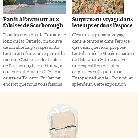
lancé le 8 janvier dernier à
caché par un disque noir
partir de Kugaaruk, au-dessus
permet de distinguer sa
du cercle polaire arctique. On
voisine, la planète en
Partir à l’aventure aux
Surprenant voyage dans
pourrait ajouter à cette liste
formation. Cette photo a été
falaises de Scarborough
le temps et dans l’espace
l’audace. Plusieurs
prise par le télescope dédié aux
environnements «Chacun de
exoplanètes de l’Observatoire
Dans les environs de Toronto, le
C’est un surprenant voyage
ces sports m’emmène dans un
européen du Sud (ESO) du haut
long du lac Ontario, on trouve
dans le temps et dans l’espace
environnement différent. Le
des cimes chiliennes. Monde
de nombreux paysages sortis
que celui que nous propose
ski, c’est vraiment la neige et le
nuageux géant Enfouie dans ce
tout droit d’une autre partie du
toute l’année le Musée canadien
froid. Le kayak, c’est […]
[…]
monde. C’est le cas des falaises
de l’histoire à Gatineau, avec
de Scarborough, les «bluffs», à
une exposition des plus
quelques kilomètres à l’est du
originales qui a pour titre
centre de Toronto. Et c’est cet
Europe médiévale – Pouvoir et
endroit que nous vous faisons
splendeur. Cette exposition
découvrir pour cette nouvelle
exceptionnelle, qui nous vient
édition de Visites Express! Un
du British Museum de Londres,
paysage somptueux Formant
permet de mieux connaître
comme une barrière
cette période de l’histoire qui
infranchissable entre la ville et
nous concerne par ses
le lac Ontario, les falaises de
retombées, et de la dépoussiérer
Scarborough mesurent pas
des croyances, des légendes,
moins de 15 kilomètres de long,
des erreurs qui l’entourent et la