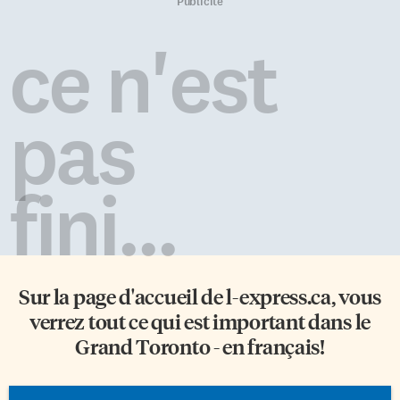
annuelle de CAH: pourquoi
accueillantes de la baie de
Publicité
CAH ne semble pas avoir de
Nottawasaga pour se balader le
liens avec la FARFO et,
long des 14 kilomètres de plage
ce n'est
inversement, pourquoi la
de sable blanc, nager dans les
FARFO semble très peu active à
[…]
Toronto? «Je ne suis pas sûre de
l’historique […]
pas
fini...
Sur la page d'accueil de
l-express.ca
, vous
verrez tout ce qui est important dans le
Grand Toronto - en français!