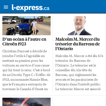
D’un océan à l’autre en
Malcolm M. Mercer élu
Citroën 1923
trésorier du Barreau de
l’Ontario
Christian Darrosé a décidé de
joindre l’utile à l’agréable en
Malcolm M. Mercer a été élu 67e
mettant sa passion pour les
trésorier du Barreau de
voitures au service d’une cause
l’Ontario. Le trésorier est le
qui lui tient à cœur. C’est à bord
conseiller élu à la tête du
de sa Citroën Type C «Trèfle» de
Barreau, qui règlemente les
1923, surnommée Mamie Blue,
avocats et les parajuristes de
que le Français a entrepris de
l’Ontario dans l’intérêt public.
traverser le Canada d’Ouest en
Le trésorier Mercer est associé
Est.
et avocat général de McCarthy
https://www.facebook.com/jeroulepourlavc/videos/285806525217415
Tétrault s.r.l. Il a été élu pour la
t=13 Il s’agit d’un défi de taille
première fois comme conseiller