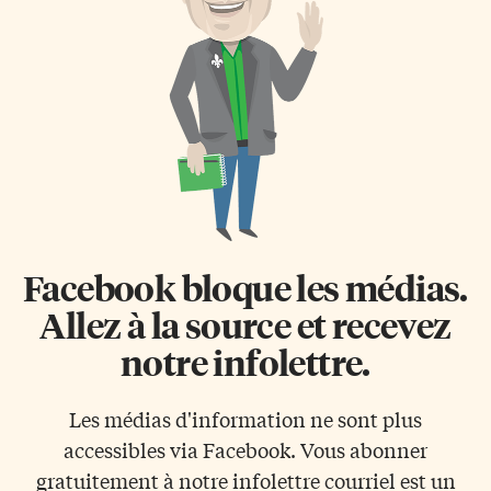
mais ils n’en avaient
développé des techniques pour
encore jamais observé. En
ouvrir un paquet de gâteaux ou
effet, les gaz interstellaires
encore accéder aux poubelles.
empêcheraient la lumière
Enfin, ayant une bonne
visible et les rayons X émis lors
mémoire, ils savent retenir les
de ces rencontres d’arriver
bonnes cachettes, sources de
jusqu’à la Terre, mais les
nourriture. Malheureusement,
émissions radio […]
toutes ces adaptations […]
Facebook bloque les médias.
Allez à la source et recevez
notre infolettre.
Les médias d'information ne sont plus
accessibles via Facebook. Vous abonner
gratuitement à notre infolettre courriel est un