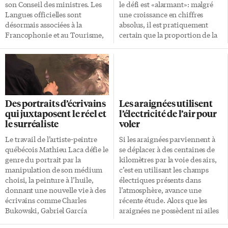
l’Université de […]
ennemi déjà présent — on parle
son Conseil des ministres. Les
le défi est «alarmant»: malgré
alors d’une utilisation
Langues officielles sont
une croissance en chiffres
«curative», […]
désormais associées à la
absolus, il est pratiquement
Francophonie et au Tourisme,
certain que la proportion de la
tandis que le Patrimoine est
population francophone de
jumelé au Multiculturalisme.
l’Ontario, déjà de moins de 5%
Mélanie Joly, autrefois ministre
en 2018, tombera à 4% en 2028.
du Patrimoine canadien,
Or, «il manque toujours en
œuvrera désormais à titre de
Ontario un plan d’action
ministre du Tourisme, des
ambitieux et fondamental dans
Des portraits d’écrivains
Les araignées utilisent
Langues officielles et de la
lequel le gouvernement indique
qui juxtaposent le réel et
l’électricité de l’air pour
Francophonie, une nomination
de façon précise sa propre
le surréaliste
voler
accueillie d’un bon œil par la
feuille de route» sur la
Fédération des communautés
francophonie, notamment
Le travail de l’artiste-peintre
Si les araignées parviennent à
francophones et acadienne
pour freiner le déclin
québécois Mathieu Laca défie le
se déplacer à des centaines de
(FCFA) de même que par la
démographique en cours. «Une
genre du portrait par la
kilomètres par la voie des airs,
Société économique de
réponse en quelque sorte au
manipulation de son médium
c’est en utilisant les champs
l’Ontario (SÉO). La SÉO salue la
Plan d’action fédéral sur les
choisi, la peinture à l’huile,
électriques présents dans
création d’un ministère […]
langues […]
donnant une nouvelle vie à des
l’atmosphère, avance une
écrivains comme Charles
récente étude. Alors que les
Bukowski, Gabriel García
araignées ne possèdent ni ailes
Márquez, Margaret Atwood ou
ni hélices, comment font-t-elles