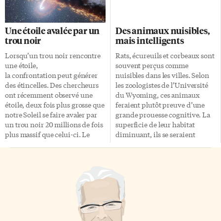
étant donné que le véhicule de
du Barreau en 2011. À ce titre, il
près d’un siècle est doté d’un
a présidé le Groupe de travail
moteur à quatre cylindres de
sur les questions de publicité et
Une étoile avalée par un
Des animaux nuisibles,
11 chevaux qui limite la vitesse
des ententes relatives aux
trou noir
mais intelligents
moyenne à 50 km/h. Avec une
honoraires et le Comité de la
fiabilité incertaine, le pilote
règlementation de la
Lorsqu’un trou noir rencontre
Rats, écureuils et corbeaux sont
doit se limiter à seulement
profession. Il a coprésidé le
une étoile,
souvent perçus comme
quelques heures de route et
Groupe de travail sur les […]
la confrontation peut générer
nuisibles dans les villes. Selon
environ […]
des étincelles. Des chercheurs
les zoologistes de l’Université
ont récemment observé une
du Wyoming, ces animaux
étoile, deux fois plus grosse que
feraient plutôt preuve d’une
notre Soleil se faire avaler par
grande prouesse cognitive. La
un trou noir 20 millions de fois
superficie de leur habitat
plus massif que celui-ci. Le
diminuant, ils se seraient
phénomène a été observé par
adaptés à nos milieux urbains
un télescope infrarouge dans la
grâce à certaines capacités.
galaxie ARP 299 qui est située à
L’attrait pour la nouveauté leur
150 millions d’années-lumière
a permis, par exemple,
de la Terre. Les scientifiques se
d’accepter la nourriture
doutaient que des jets de
humaine. Grâce à des capacités
matière pouvaient surgir lors
d’innovation et
de telles rencontres spatiales,
d’apprentissage, ils ont