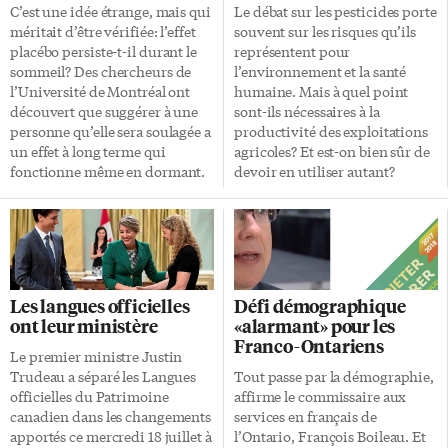
C’est une idée étrange, mais qui
Le débat sur les pesticides porte
méritait d’être vérifiée: l’effet
souvent sur les risques qu’ils
placébo persiste-t-il durant le
représentent pour
sommeil? Des chercheurs de
l’environnement et la santé
l’Université de Montréal ont
humaine. Mais à quel point
découvert que suggérer à une
sont-ils nécessaires à la
personne qu’elle sera soulagée a
productivité des exploitations
un effet à long terme qui
agricoles? Et est-on bien sûr de
fonctionne même en dormant.
devoir en utiliser autant?
Cette étude expérimentale,
Protection Les pesticides
menée auprès de neuf
protègent les cultures contre
personnes en santé, a confirmé
différentes menaces — insectes,
aux chercheurs que l’effet
mauvaises herbes, maladies,
placébo réduit la sensation de
champignons… En minimisant
douleur même durant le
les pertes, ces produits
Les langues officielles
Défi démographique
sommeil. «Elles ont mieux
améliorent donc le rendement
ont leur ministère
«alarmant» pour les
dormi et ont été moins
des récoltes, une préoccupation
Franco-Ontariens
anxieuses, en comparaison à
d’autant plus importante que
Le premier ministre Justin
celles à qui nous n’avions rien
les revenus des agriculteurs
Trudeau a séparé les Langues
Tout passe par la démographie,
dit», confirme Pierre Rainville,
laissent peu de place aux
officielles du Patrimoine
affirme le commissaire aux
chercheur à la Faculté de
imprévus. Un pesticide peut
canadien dans les changements
services en français de
médecine dentaire de
être utilisé pour combattre un
apportés ce mercredi 18 juillet à
l’Ontario, François Boileau. Et