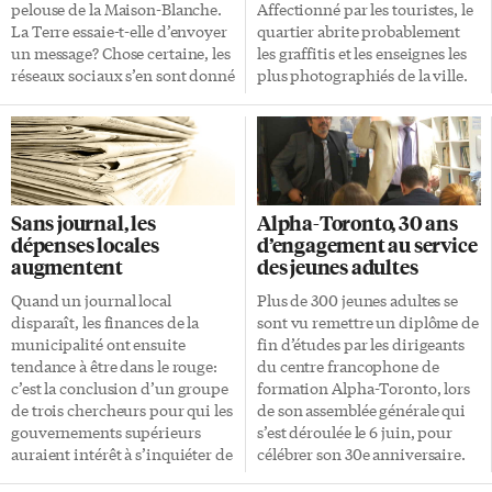
pelouse de la Maison-Blanche.
Affectionné par les touristes, le
La Terre essaie-t-elle d’envoyer
quartier abrite probablement
un message? Chose certaine, les
les graffitis et les enseignes les
réseaux sociaux s’en sont donné
plus photographiés de la ville.
à coeur joie. «Le tunnel
Aller à Kensington, c’est vivre
d’évasion de Melania s’est
une expérience à la croisée des
effondré.» «Est-ce que les
mondes. La diversité se trouve
mèmes sont en train de devenir
à chaque coin de rue. Entre
des êtres conscients?» «Même le
deux frippes, entrez dans un
gazon veut se sauver.» Les
des restaurants qui fera
Sans journal, les
Alpha-Toronto, 30 ans
scientifiques sont, comme à
probablement état d’une
dépenses locales
d’engagement au service
leur habitude, plus
cuisine du monde. Quartier
augmentent
des jeunes adultes
circonspects: de tels trous sont
emblématique de Toronto,
apparus spontanément à toutes
nous vous emmenons à
Quand un journal local
Plus de 300 jeunes adultes se
les époques et sur tous les
Kensington Market pour une
disparaît, les finances de la
sont vu remettre un diplôme de
continents. En ce […]
nouvelle édition de Visites
municipalité ont ensuite
fin d’études par les dirigeants
Express. Tourisme branché Si
tendance à être dans le rouge:
du centre francophone de
vous passez à Toronto, il ne faut
c’est la conclusion d’un groupe
formation Alpha-Toronto, lors
[…]
de trois chercheurs pour qui les
de son assemblée générale qui
gouvernements supérieurs
s’est déroulée le 6 juin, pour
auraient intérêt à s’inquiéter de
célébrer son 30e anniversaire.
la crise des médias, s’ils se
Le centre dispense des cours et