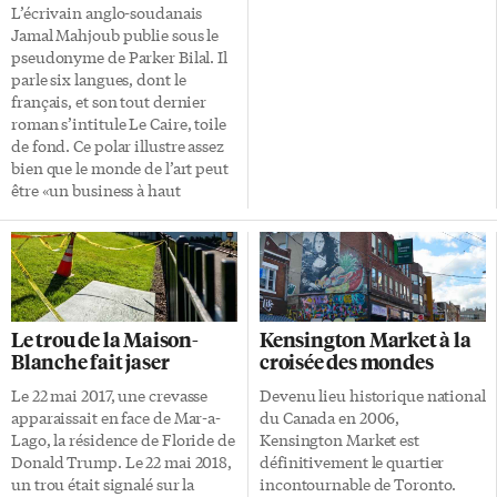
L’écrivain anglo-soudanais
Jamal Mahjoub publie sous le
pseudonyme de Parker Bilal. Il
parle six langues, dont le
français, et son tout dernier
roman s’intitule Le Caire, toile
de fond. Ce polar illustre assez
bien que le monde de l’art peut
être «un business à haut
risque». C’est chose bien
connue que des œuvres d’art
apparaissent et disparaissent
avec une infaillible régularité.
L’œuvre en question dans ce
polar est «La Tour des chevaux
Le trou de la Maison-
Kensington Market à la
bleus», toile d’une valeur
Blanche fait jaser
croisée des mondes
inestimable de
l’expressionniste allemand
Le 22 mai 2017, une crevasse
Devenu lieu historique national
Franz Marc. Elle a été
apparaissait en face de Mar-a-
du Canada en 2006,
confisquée par les nazis dans les
Lago, la résidence de Floride de
Kensington Market est
années 1930. Le tableau en
Donald Trump. Le 22 mai 2018,
définitivement le quartier
question existe vraiment et […]
un trou était signalé sur la
incontournable de Toronto.