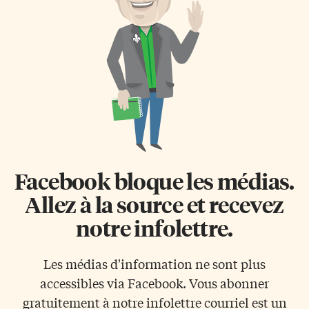
concours d’orthographe
suivant les différentes étapes de
destiné aux jeunes
la vie de Pablo Picasso (1881-
francophones du Grand
1973) et celles de l’histoire,
Toronto. Pour rappel, ils étaient
l’exposition explore l’étroite
200 l’année passée. Une
relation qui existe entre le […]
participation importante qui
montre que la jeunesse
d’aujourd’hui a à coeur de
savoir écrire sans faute. Des
jeunes de toutes les
francophonies Le concours
rassemblait des […]
Facebook bloque les médias.
Allez à la source et recevez
notre infolettre.
Les médias d'information ne sont plus
accessibles via Facebook. Vous abonner
gratuitement à notre infolettre courriel est un