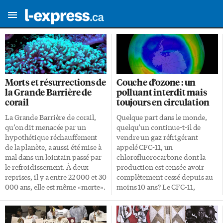
Morts et résurrections de
Couche d’ozone : un
la Grande Barrière de
polluant interdit mais
corail
toujours en circulation
La Grande Barrière de corail,
Quelque part dans le monde,
qu’on dit menacée par un
quelqu’un continue-t-il de
hypothétique réchauffement
vendre un gaz réfrigérant
de la planète, a aussi été mise à
appelé CFC-11, un
mal dans un lointain passé par
chlorofluorocarbone dont la
le refroidissement. À deux
production est censée avoir
reprises, il y a entre 22 000 et 30
complètement cessé depuis au
000 ans, elle est même «morte».
moins 10 ans? Le CFC-11,
C’est l’époque où le climat de la
interdit en raison de son
Terre évoluait vers ce que nous
impact dévastateur sur la
appelons la dernière ère
couche d’ozone dans