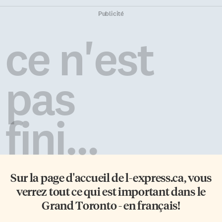
élèves ont été mis à l’honneur.
dégustant des biscuits
L’historique de GEC a été
confectionnés par les familles
Publicité
présenté d’une manière très
de l’école. Chants, danses et
actuelle grâce à une petite
vidéos étaient au programme.
ce n'est
saynète mettant en vedette des
C’est le mardi 4 septembre 2007
élèves qui posaient diverses
que l’école a accueilli ses
questions au moteur de
premiers 74 élèves, a rappelé
recherche Google, interprété
Patrick Thibodeau, un des
pas
par une élève en arrière-scène.
enseignants fondateurs de
Cette mise en scène a […]
l’école. À cette époque, l’école
était située […]
fini...
Sur la page d'accueil de
l-express.ca
, vous
verrez tout ce qui est important dans le
Grand Toronto - en français!