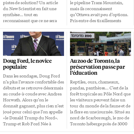
contraire de la […]
Promenade du Lac, dans le
pistes de solution? Un article
le pipeline Trans Mountain,
secteur de l’ancien village de
du New Scientist en fait une
mais ils reconnaissent
Long […]
synthèse… tout en
qu’Ottawa avait peu d’options.
reconnaissant que ce ne sera
Pris entre des tiraillements
pas facile. La plus évidente des
économiques et
solutions est de réduire notre
environnementaux, Justin
consommation de tout ce qui
Trudeau devait affirmer
est «plastique à usage unique»:
l’autorité fédérale dans le
bouteilles d’eau, pailles,
développement de projets
assiettes et ustensiles jetables,
interprovinciaux. En attendant
Doug Ford, le novice
Au zoo de Toronto, la
etc. Emballage Suivant la même
l’occasion de dorer son blason
populaire
préservation passe par
logique, réduire la quantité
écologique. L’administration
l’éducation
d’emballages qu’on achète est
libérale avait le dos au mur,
Dans les sondages, Doug Ford
relativement facile, surtout si
commente le politicologue
n’a plus l’avance confortable des
Reptiles, ours, chameaux,
on se rend au supermarché
Frédéric Boily du Campus
débuts et se retrouve désormais
pandas, panthères… C’est de la
pour une famille plutôt […]
Saint-Jean d’Edmonton, en
au coude-à-coude avec Andrea
forêt tropicale au Pôle Nord que
Alberta, après avoir martelé
Horwath. Alors qu’on le
les visiteurs peuvent faire un
depuis 2015 un discours
donnait gagnant, plus rien n’est
tour du monde de la faune et de
conciliant la croissance
joué pour celui que l’on appelle
la flore en une journée. Situé au
économique et l’innovation
«le Donald Trump du Nord».
nord de Scarborough, le zoo de
écologique. La pétrolière
Trump et Rob Ford Née à
Toronto héberge près de 5000
Kinder Morgan avait donné à
Etobicoke en 1964, Doug Ford
animaux et reçoit la visite d’1,3
Ottawa jusqu’au 31 mai pour