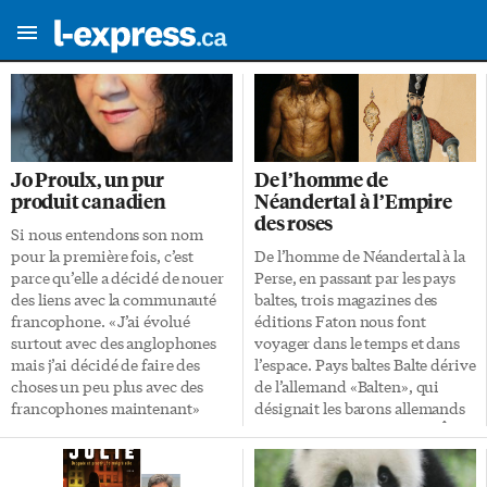
Jo Proulx, un pur
De l’homme de
produit canadien
Néandertal à l’Empire
des roses
Si nous entendons son nom
pour la première fois, c’est
De l’homme de Néandertal à la
parce qu’elle a décidé de nouer
Perse, en passant par les pays
des liens avec la communauté
baltes, trois magazines des
francophone. «J’ai évolué
éditions Faton nous font
surtout avec des anglophones
voyager dans le temps et dans
mais j’ai décidé de faire des
l’espace. Pays baltes Balte dérive
choses un peu plus avec des
de l’allemand «Balten», qui
francophones maintenant»
désignait les barons allemands
nous confie Jo Proulx. Pourtant
qui dominaient au Moyen Âge
Jo est loin d’être une nouvelle
les populations de la région. Les
arrivante sur la scène artistique
trois pays ou États baltes,