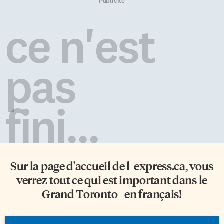
je l’ai proposé au groupe et tout
Simon a su construire sa
Publicité
le monde a embarqué», raconte-
symphonie à travers les portées
t-elle. Expérience sens-ationelle
de la vie. Au fil des années, le
ce n'est
Chaque année, […]
virtuose a fait de l’éducation
musicale des enfants sa tour de
faveur. Lorsqu’en août 2017 il
dirige […]
pas
fini...
Sur la page d'accueil de
l-express.ca
, vous
verrez tout ce qui est important dans le
Grand Toronto - en français!