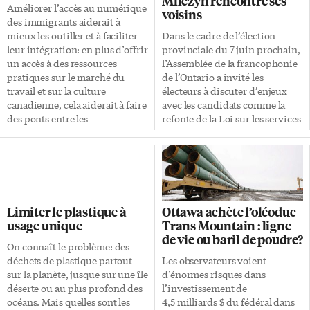
Milczyn rencontre ses
Améliorer l’accès au numérique
voisins
des immigrants aiderait à
mieux les outiller et à faciliter
Dans le cadre de l’élection
leur intégration: en plus d’offrir
provinciale du 7 juin prochain,
un accès à des ressources
l’Assemblée de la francophonie
pratiques sur le marché du
de l’Ontario a invité les
travail et sur la culture
électeurs à discuter d’enjeux
canadienne, cela aiderait à faire
avec les candidats comme la
des ponts entre les
refonte de la Loi sur les services
communautés, selon une
en français , l’Université de
nouvelle étude québécoise. «Les
l’Ontario en français, l’accès aux
nouveaux arrivants, par le biais
services gouvernementaux en
d’Internet, vont avoir accès à
français et le bilinguisme de la
des ressources et des personnes
province. Dans la région de
qui vont leur permettre d’agir
Toronto, les électeurs
Limiter le plastique à
Ottawa achète l’oléoduc
et de se donner les moyens de
francophones n’ont pas eu
usage unique
Trans Mountain : ligne
s’intégrer», confirme le co-
beaucoup d’occasions de
de vie ou baril de poudre?
titulaire de la Chaire UNESCO
dialoguer en français avec des
On connaît le problème: des
en communication et
candidats des différents partis
déchets de plastique partout
Les observateurs voient
technologies pour le
politiques. Une rencontre en
sur la planète, jusque sur une île
d’énormes risques dans
développement, Christian
français a toutefois eu lieu
déserte ou au plus profond des
l’investissement de
Agbobli de l’UQAM. Le
dimanche dernier sur la
océans. Mais quelles sont les
4,5 milliards $ du fédéral dans