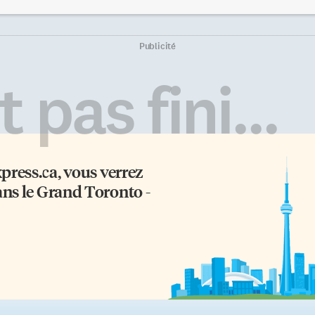
 suffit que de quelques dizaines
Peyeongchang en Corée du Sud.
 milliers d’euros pour propager
16 févier – début du nouvel an
e fausse nouvelle par le moyen
chinois, année du Chien. Mars –
 contenu commandité sur
350e anniversaire de la
Publicité
ternet. Une loi, dont le texte sera
publication des premières fables
oposé au Parlement français
de La Fontaine. 4 mars – 90e
 pas fini...
tte année, imposera aux
cérémonie des Oscars. 7 avril –
ateformes numériques des
150e anniversaire de l’assassinat
igences particulières de
du député fédéral D’Arcy McGee 
ansparence sur l’identité des
Ottawa. 18 avril – 10e anniversair
heteurs de publicité et sur […]
de la […]
xpress.ca
, vous verrez
ans le Grand Toronto -