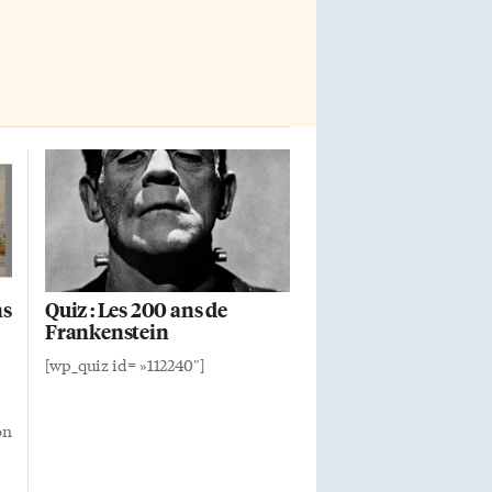
comme […]
ns
Quiz : Les 200 ans de
Frankenstein
[wp_quiz id= »112240″]
on