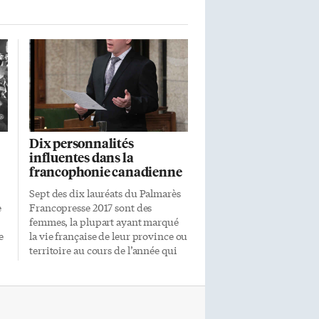
e
on
re
Dix personnalités
influentes dans la
e.
francophonie canadienne
Sept des dix lauréats du Palmarès
e
Francopresse 2017 sont des
femmes, la plupart ayant marqué
e
la vie française de leur province ou
territoire au cours de l’année qui
vient de s’écouler. Dévoilé le 3
janvier, ce 3e palmarès des
personnalités influentes de la
francophonie canadienne,