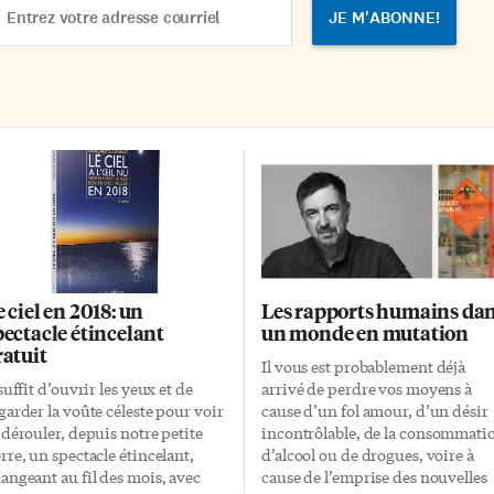
dress
e ciel en 2018: un
Les rapports humains da
pectacle étincelant
un monde en mutation
ratuit
Il vous est probablement déjà
 suffit d’ouvrir les yeux et de
arrivé de perdre vos moyens à
garder la voûte céleste pour voir
cause d’un fol amour, d’un désir
 dérouler, depuis notre petite
incontrôlable, de la consommati
rre, un spectacle étincelant,
d’alcool ou de drogues, voire à
angeant au fil des mois, avec
cause de l’emprise des nouvelles