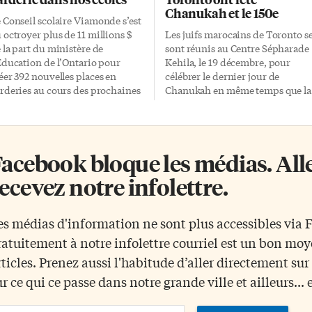
Chanukah et le 150e
 Conseil scolaire Viamonde s’est
 octroyer plus de 11 millions $
Les juifs marocains de Toronto s
 la part du ministère de
sont réunis au Centre Sépharade
Éducation de l’Ontario pour
Kehila, le 19 décembre, pour
éer 392 nouvelles places en
célébrer le dernier jour de
rderies au cours des prochaines
Chanukah en même temps que la
nées, ce qui implique des
fin d’une année 2017 remplie de
avaux de construction ou de
festivités organisées par la CJMT
novation dans plusieurs écoles
en hommage au 150e anniversair
 2019. Le Conseil scolaire
de la Confédération canadienne.
acebook bloque les médias. Allez
tholique MonAvenir, lui, offrira
Dans ce cocktail dînatoire, on
9 nouvelles places grâce à un
retrouvait l’orchestre andalou de
ecevez notre infolettre.
nancement de plus de 4,3
Montréal, les pâtisseries de
llions $. Ces annonces, le mois
Chanukah telles que beignets et
rnier, s’inscrivent dans le cadre
churros, le thé menthe et la
es médias d'information ne sont plus accessibles via
 programme de l’Ontario visant
limonana de la chef Véronique, l
ratuitement à notre infolettre courriel est un bon mo
créer 100 000 places dans des
cérémonie d’allumage des bougi
rvices agréés de garde d’enfants.
de la Menorah, et plusieurs
rticles. Prenez aussi l'habitude d’aller directement su
s deux conseils scolaires de
dignitaires et VIPs, dont le dépu
ur ce qui ce passe dans notre grande ville et ailleurs... 
ngue […]
fédéral de York Centre, Michael
Levitt, à qui […]
ail