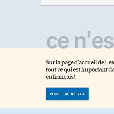
missionnaires à partir du XIXe
ne
siècle). À Cape Dorset, hameau
de
situé au sud-ouest de l’île de
un
Baffin, c’est l’occasion pour les
de
habitants de se retrouver autour
In
d’activités variées et de partager
pr
ce n'est
leur incroyable et pieux
ce
enthousiasme pour Noël. La
pl
communauté se réunit C’est le
ex
gymnase de l’école élémentaire qui
tr
accueille, […]
ac
Sur la page d'accueil de
l-e
tout ce qui est important d
en français!
VOIR L-EXPRESS.CA