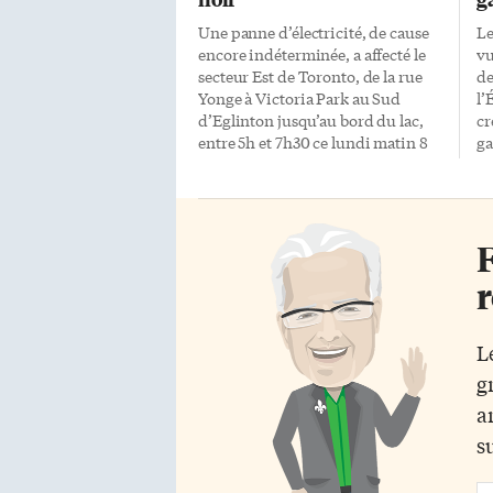
Une panne d’électricité, de cause
Le
encore indéterminée, a affecté le
vu
secteur Est de Toronto, de la rue
de
Yonge à Victoria Park au Sud
l’
d’Eglinton jusqu’au bord du lac,
cr
entre 5h et 7h30 ce lundi matin 8
ga
janvier. Voici quelques photos de
an
Nathalie Prézeau prises dans le
tr
quartier Leslieville.
ré
en
F
ca
20
r
fi
mi
de
L
du
g
à 
se
a
No
s
la
Em