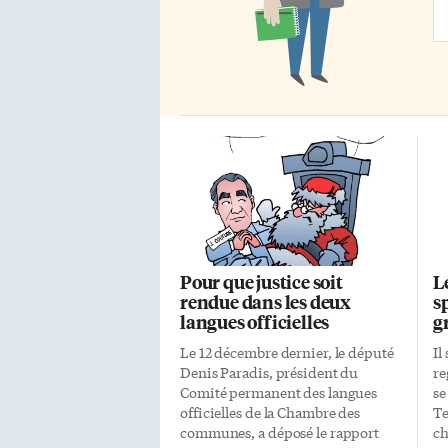
Ad
Pour que justice soit
L
rendue dans les deux
s
langues officielles
g
Le 12 décembre dernier, le député
Il
Denis Paradis, président du
re
Comité permanent des langues
se
officielles de la Chambre des
Te
communes, a déposé le rapport
ch