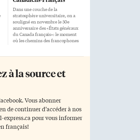
Dans une couche de la
e
stratosphère universitaire, on a
souligné en novembre le 50e
anniversaire des «États généraux
du Canada français»: le moment
où les chemins des francophones
du Québec et de ceux des autres
provinces se sont séparés.
e
Rassemblés à Montréal en 1967, et à
nouveau en 1969, une majorité des
 à la source et
délégués des «forces vives» du
peuple implanté en Amérique par
Samuel de Champlain ont appuyé
une motion favorable au droit à
l’autodétermination du Québec,
 Facebook. Vous abonner
a
«territoire national des Canadiens-
yen de continuer d’accéder à nos
es
Français». Les réticences sont
venues des représentants des
r l-express.ca pour vous informer
té
communautés francophones de
en français!
l’Acadie, de l’Ontario et de l’Ouest,
qui s’identifieront désormais