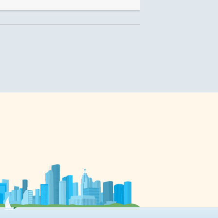
choisies par un jury de médias
francophones en milieu
minoritaire, se distingue par deux
exceptions: on y trouve pour la
première fois un lauréat du
Québec, et une reconnaissance
posthume est accordée à une
bâtisseuse que Francopresse avait
à
honorée lors de son premier
e
Top 10 en 2015. Une influence
nationale Le travail de quelques-
uns des lauréats […]