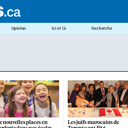
Opinion
Ici et là
Recherche
e nouvelles places en
Les juifs marocains de
arderie dans nos écoles
Toronto ont fêté