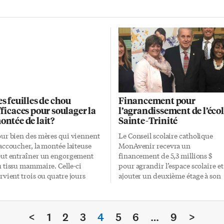
mmes nous étions» – en
aginant une intrigue qui met en
ène tout «un corps d’élite chargé
s vices privés». L’Hôtel Sélignac
t dirigé par un banquier du sexe.
s travestis vendent leur corps
is gardent leur tête, surtout
dré/Dédée. Il parle d’elle-même
 féminin et plaît aux messieurs
i, pour satisfaire leur
es feuilles de chou
Financement pour
ntentement, ont besoin à la fois
fficaces pour soulager la
l’agrandissement de l’éco
 l’apparence féminine […]
ontée de lait?
Sainte-Trinité
ur bien des mères qui viennent
Le Conseil scolaire catholique
accoucher, la montée laiteuse
MonAvenir recevra un
ut entraîner un engorgement
financement de 5,3 millions $
 tissu mammaire. Celle-ci
pour agrandir l’espace scolaire et
rvient trois ou quatre jours
ajouter un deuxième étage à son
rès la naissance, quand la
école secondaire Sainte-Trinité à
oduction de lait passe du
Oakville. L’école est à surcapacité
lostrum au lait de transition.
depuis quelques années et doit
<
1
2
3
4
5
6
…
9
>
mme le nourrisson boit peu en
accueillir de nombreux élèves