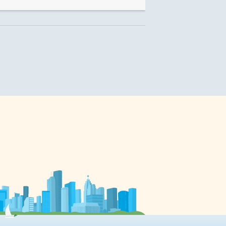
symptômes de déprime
,
saisonnière, aussi surnommée
e
blues hivernal. Toutefois, pour 2 à
3% de la population canadienne,
di
cette déprime se présente sous une
e
forme plus accentuée: la
re
dépression saisonnière ou trouble
affectif saisonnier. Déprime
saisonnière La déprime
saisonnière — souvent appelée
«blues de l’hiver» — est une forme
atténuée de la dépression
saisonnière. «Dans les deux cas,
ceux qui […]