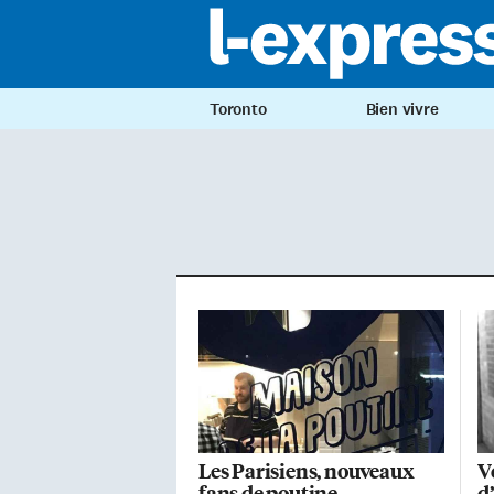
Toronto
Bien vivre
Les Parisiens, nouveaux
V
fans de poutine
d