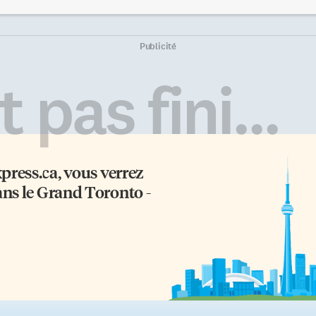
ison de son petit estomac, il ne
dans des portatives. C’est la
ussit pas à vider les seins de sa
nouvelle ministre de l’Éducation
man qui peuvent devenir
de la Petite Enfance et de la Gard
uloureux, tendus, chauds et
d’enfants, Indira Naidoo-Harris,
Publicité
rs au toucher. Selon la croyance
qui en a fait l’annonce ce vendre
pulaire, l’application des
19 janvier à l’école, en compagni
 pas fini...
uilles de chou sur les seins
de responsables du conseil scolai
minuerait les douleurs et
et de l’école. «Il s’agit d’une
inconfort. Cette recette de grand-
excellente nouvelle pour la
re a-t-elle été démontrée
communauté scolaire de l’école
ficace? Le chou… froid Sage-
Sainte-Trinité et de ses écoles
mme aujourd’hui […]
nourricières», a […]
xpress.ca
, vous verrez
ans le Grand Toronto -