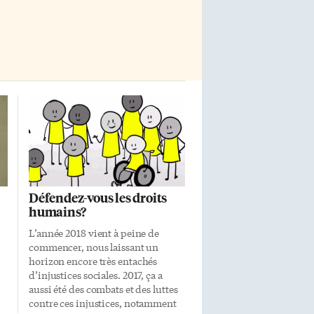
de téléphone 416-392-7342, un
message unilingue anglais […]
Défendez-vous les droits
humains?
L’année 2018 vient à peine de
commencer, nous laissant un
horizon encore très entachés
d’injustices sociales. 2017, ça a
aussi été des combats et des luttes
contre ces injustices, notamment