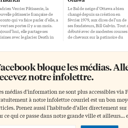
drien Verrier Pâtisserie, la
Le Bal de neige d’Ottawa a bien
uvelle pâtisserie française de
changé depuis sa création en
ronto qui va faire parler d’elle, a
février 1979, aux dires de l’un de
vert ses portes il y a un mois.
ses fondateurs, Bill Galvin. Tout 
jourd’hui, elle partage ses
débuté avec de modestes courses
isines avec le glacier Death in
de chevaux sur la patinoire du
nice Gelato, au 536 rue Queen
Canal Rideau et un achalandage 
est. Diplômé de l’École
40 000 personnes. Quatre
périeure de cuisine française
décennies plus tard, le festival
égoire Ferrandi à Paris,
hivernal attire des centaines de
acebook bloque les médias. Allez
drien Verrier s’est vu offrir
milliers de personnes sur les deu
opportunité d’une vie par le un
côtés de la rive. «La croissance
ecevez notre infolettre.
fé français il y a quatre ans, et a
qu’a eue l’événement est énorme,
nsi pu réaliser son rêve d’enfant:
la programmation est
venir chef pâtissier en
impressionnante. Apparemment
es médias d'information ne sont plus accessibles via
érique du Nord. «Même sans
42% des visiteurs ne sont pas des
ratuitement à notre infolettre courriel est un bon mo
rler un mot d’anglais, j’ai foncé,
résidants de la région de la
 ça a été une expérience
capitale nationale. Ça en dit long
rticles. Prenez aussi l'habitude d’aller directement su
gnifique… et folklorique. […]
Les gens sont créatifs et […]
ur ce qui ce passe dans notre grande ville et ailleurs... 
ail