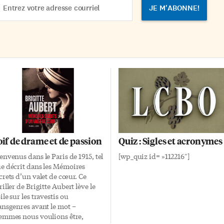
dress
oif de drame et de passion
Quiz : Sigles et acronymes
envenus dans le Paris de 1915, tel
[wp_quiz id= »112216″]
e décrit dans les Mémoires
crets d’un valet de cœur. Ce
riller de Brigitte Aubert lève le
ile sur les travestis ou
ansgenres avant le mot –
emmes nous voulions être,