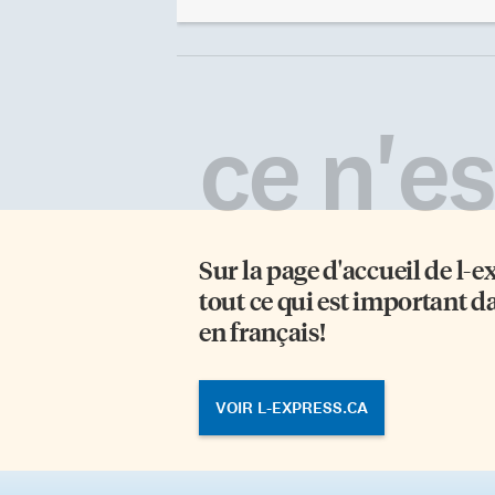
étoiles qui, approchant de la fin de
ra
leur vie, tournent extrêmement
ré
vite tout en émettant de puissants
ma
jets de radiations. Elles sont
do
l’équivalent cosmique des phares
du
de jadis pour les navires: une
po
ce n'est
lumière qui tourne, envoyant dans
fe
la direction du marin, à intervalles
di
[…]
l’
mè
ef
fe
Sur la page d'accueil de
l-e
tout ce qui est important d
en français!
VOIR L-EXPRESS.CA