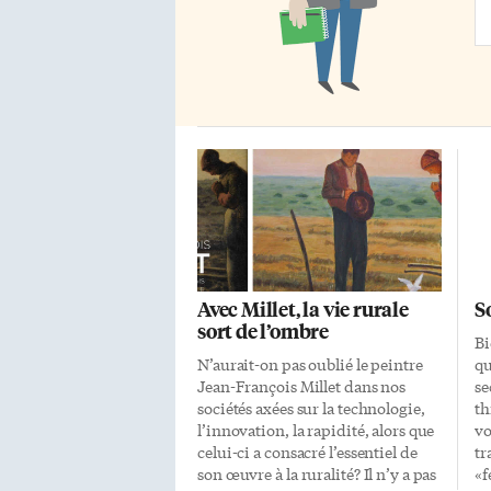
Ad
Avec Millet, la vie rurale
S
sort de l’ombre
Bi
N’aurait-on pas oublié le peintre
qu
Jean-François Millet dans nos
se
sociétés axées sur la technologie,
th
l’innovation, la rapidité, alors que
vo
celui-ci a consacré l’essentiel de
tr
son œuvre à la ruralité? Il n’y a pas
«f