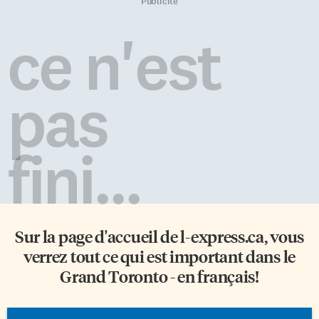
«Mieux connaître l’évolution
Pourtant, si l’on consulte
Publicité
morphologique des vertébrés,
Internet, on découvre que de
dont font partie les poissons,
nombreuses expositions ont été
ce n'est
nous aide à comprendre les
consacrées à cet artiste. Une
règles de base de l’évolution
quinzaine entre 1945 et 2000. Et
biologique», assure Richard
de nos jours, les expositions se
Cloutier, qui est paléontologue
poursuivent: […]
pas
et […]
fini...
Sur la page d'accueil de
l-express.ca
, vous
verrez tout ce qui est important dans le
Grand Toronto - en français!