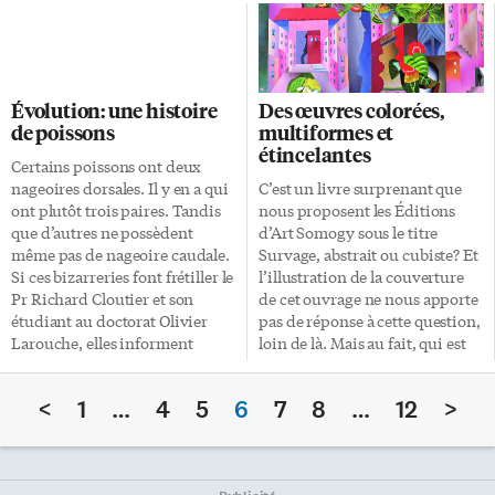
transports publics. Or, on vient
réel besoin pour un test de
d’identifier les gènes
détection d’allergènes précis et
coupables. Le mystère
rapide, que vous examiniez
pourchassé par les chercheurs
minutieusement toutes les
de Singapour et de Hong Kong
collations de votre enfant ou
Évolution: une histoire
Des œuvres colorées,
n’était toutefois pas tant les
que vous meniez des tests
de poissons
multiformes et
substances produites par ces
aléatoires sur une chaîne de
étincelantes
gènes — les méthionines
production. Les tests de
Certains poissons ont deux
gamma-lyases, pour les intimes
détection d’allergènes actuels
nageoires dorsales. Il y en a qui
C’est un livre surprenant que
—, mais la survie à long terme
peuvent prendre des heures,
ont plutôt trois paires. Tandis
nous proposent les Éditions
du «roi des […]
alors que quelques minutes
que d’autres ne possèdent
d’Art Somogy sous le titre
peuvent faire la différence.
même pas de nageoire caudale.
Survage, abstrait ou cubiste? Et
Brevets Une nouvelle
Si ces bizarreries font frétiller le
l’illustration de la couverture
technologie, développée à
Pr Richard Cloutier et son
de cet ouvrage ne nous apporte
l’Université de […]
étudiant au doctorat Olivier
pas de réponse à cette question,
Larouche, elles informent
loin de là. Mais au fait, qui est
surtout sur l’évolution des
Survage? Cette autre question
membres qui sont devenus
est aussi bien légitime, car les
<
1
…
4
5
6
7
8
…
12
>
jadis utiles à la locomotion des
recherches faites pour
vertébrés. Utiles aussi pour
retrouver la présence de cet
clarifier les liens entre les 32
artiste dans nos musées
000 espèces de poissons.
canadiens sont restées vaines.