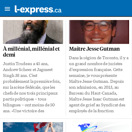
À millénial, millénial et
Maître Jesse Gutman
demi
Dans la région de Toronto, il y a
Justin Trudeau a 45 ans,
un grand nombre de juristes
Andrew Scheer et Jagmeet
d’expression française. Cette
Singh 38 ans. C’est
semaine, je vous présente
probablement la première fois,
Maître Jesse Gutman. Depuis
sur la scène fédérale, que les
son admission, en 2013, au
chefs de nos trois principaux
Barreau du Haut-Canada,
partis politiques – tous
Maître Jesse Isaac Gutman est
bilingues – ont moins de 50
agent de grief au Syndicat des
ans. «Une victoire des
employés de la fonction
milléniaux», a-t-on titré suite à
publique de l’Ontario (SEFPO).
l’élection de l’exotique Jagmeet
Il représente régulièrement des
Singh à la tête du NPD le 1er
syndiqués lors d’arbitrages