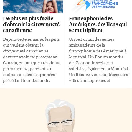
octobre, contre le vétéran
dans le domaine du droit du
Charlie Angus, la gauchiste
travail et des lois applicables
Niki Ashton et le Québécois
sur les lieux de travail, par
De plus en plus facile
Francophonie des
Guy Caron. On sous-entend ici
exemple, celles au sujet des
d’obtenir la citoyenneté
Amériques: des liens qui
que les «milléniaux», la
droits de la personne, la santé et
canadienne
se multiplient
génération des jeunes dans la
la sécurité. Être représentant
vingtaine et la trentaine,
syndical est un travail
Depuis cette semaine, les gens
Un 5e Forum des jeunes
seraient particulièrement
intéressant: on est
qui veulent obtenir la
ambassadeurs de la
réceptifs à tout ce qui
constamment préoccupé […]
citoyenneté canadienne
francophonie des Amériques à
représente la «diversité» […]
devront avoir été présents au
Montréal. Un Forum mondial
Canada, en tant que «résidents
de l’économie sociale et
permanents», pendant au
solidaire, également à Montréal.
moins trois des cinq années
Un Rendez-vous du Réseau des
précédant leur demande.
villes francophones et
Auparavant, cette exigence
francophiles d’Amérique à
était de quatre années sur six.
Lafayette. Un congrès de
Le Centre francophone de
l’Association costaricienne des
Toronto (CFT) se réjouit de ces
professeurs de français. Des
modifications à la Loi par le
rendez-vous littéraires et un
gouvernement Trudeau. «Les
concours de twittérature. Ce
changements vont permettre à
sont là des réalisations du
un plus grand nombre de
Centre de la francophonie des