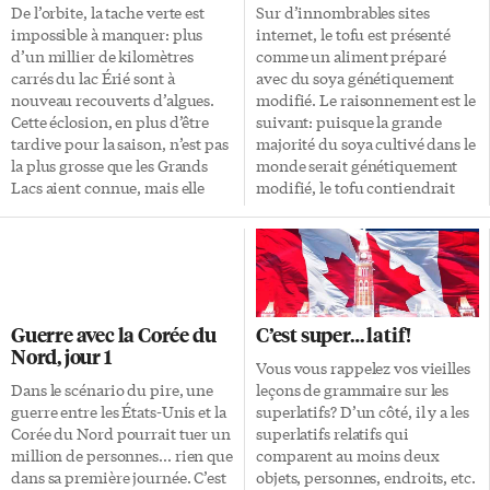
De l’orbite, la tache verte est
Sur d’innombrables sites
impossible à manquer: plus
internet, le tofu est présenté
d’un millier de kilomètres
comme un aliment préparé
carrés du lac Érié sont à
avec du soya génétiquement
nouveau recouverts d’algues.
modifié. Le raisonnement est le
Cette éclosion, en plus d’être
suivant: puisque la grande
tardive pour la saison, n’est pas
majorité du soya cultivé dans le
la plus grosse que les Grands
monde serait génétiquement
Lacs aient connue, mais elle
modifié, le tofu contiendrait
s’inscrit dans une tendance
inévitablement des OGM.
lourde: le lac Érié vit depuis les
Toutefois, la réalité est tout
années 2000 un problème
autre. Graines noires ou jaunes
récurrent d’algues vertes,
Sur le site d’information OGM
conséquence de la pollution
Québec du gouvernement
urbaine et surtout des engrais
provincial, on peut lire que 78%
Guerre avec la Corée du
C’est super… latif!
utilisés par les fermiers de la
des cultures mondiales de soya
Nord, jour 1
région — engrais qui se
étaient génétiquement
Vous vous rappelez vos vieilles
retrouvent dans les cours d’eau
modifiées, en 2016. C’est une
Dans le scénario du pire, une
leçons de grammaire sur les
qui, à leur tour, alimentent le
proportion considérable, mais
guerre entre les États-Unis et la
superlatifs? D’un côté, il y a les
lac. En plus d’asphyxier la vie
ça ne signifie pas pour autant
Corée du Nord pourrait tuer un
superlatifs relatifs qui
[…]
que du soya génétiquement
million de personnes… rien que
comparent au moins deux
modifié se retrouve dans le tofu
dans sa première journée. C’est
objets, personnes, endroits, etc.