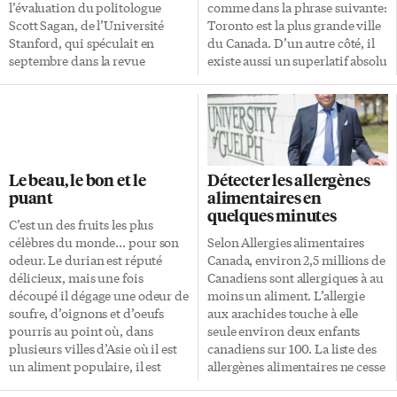
ou d’autres aliments à base de
l’évaluation du politologue
comme dans la phrase suivante:
soya qui sont […]
Scott Sagan, de l’Université
Toronto est la plus grande ville
Stanford, qui spéculait en
du Canada. D’un autre côté, il
septembre dans la revue
existe aussi un superlatif absolu
Foreign Affairs sur ce qui se
où la comparaison est absente:
passerait si la guerre des mots
Toronto est une très grande
entre Donald Trump et Kim
ville. Certains lecteurs se
Jon-Un devait complètement
rappelleront que, dans les
déraper. Bien qu’une
années 1990, l’ancien premier
incertitude subsiste sur la
ministre Jean Chrétien a
Le beau, le bon et le
Détecter les allergènes
capacité des missiles nucléaires
prononcé cette phrase devenue
puant
alimentaires en
nord-coréens à atteindre les
depuis légendaire: «Le Canada
quelques minutes
États-Unis, ils pourraient très
est le plus meilleur pays du
C’est un des fruits les plus
certainement atteindre la Corée
monde.» Le Canada est sans
célèbres du monde… pour son
Selon Allergies alimentaires
du Sud ou le Japon. C’est ce qui
doute un des meilleurs pays du
odeur. Le durian est réputé
Canada, environ 2,5 millions de
risque de se passer si les […]
[…]
délicieux, mais une fois
Canadiens sont allergiques à au
découpé il dégage une odeur de
moins un aliment. L’allergie
soufre, d’oignons et d’oeufs
aux arachides touche à elle
pourris au point où, dans
seule environ deux enfants
plusieurs villes d’Asie où il est
canadiens sur 100. La liste des
un aliment populaire, il est
allergènes alimentaires ne cesse
interdit dans les hôtels et les
de s’allonger. Il existe donc un