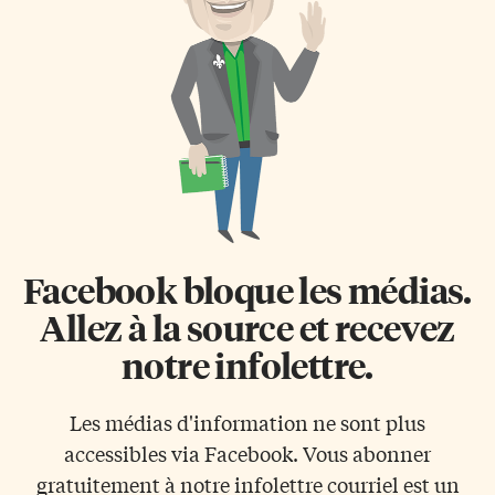
résidents permanents, surtout
Amériques en 2016-17, selon son
les jeunes et les aînés, de
rapport d’activités déposé
devenir Canadiens plus
récemment à l’Assemblée
facilement», estime la directrice
nationale du Québec, qui fait
des Services aux nouveaux
état d’événements «portés par
arrivants, Ngalula Kalunda. La
ses quelque 35 000 membres et
nouvelle Loi supprime aussi
appuyés par ses 142 partenaires
l’exigence de prouver […]
et collaborateurs». Le Centre,
basé […]
Facebook bloque les médias.
Allez à la source et recevez
notre infolettre.
Les médias d'information ne sont plus
accessibles via Facebook. Vous abonner
gratuitement à notre infolettre courriel est un