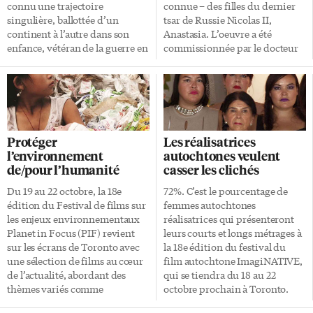
connu une trajectoire
connue – des filles du dernier
singulière, ballottée d’un
tsar de Russie Nicolas II,
continent à l’autre dans son
Anastasia. L’oeuvre a été
enfance, vétéran de la guerre en
commissionnée par le docteur
Irak, complice de la star
Jim Watt, originaire de
hispanophone Raphael, puis
Montréal, à la peintre
membre du groupe acid-jazz
torontoise d’origine russe
Liquid Soul avant de se
Veronica Kvassetskaia-Tsyglan.
retrouver sur Broadway dans
Bâtiment du 19e siècle se
Rent, Aïda et Le Roi Lion, elle a
trouvant à deux pas du square
Protéger
Les réalisatrices
sorti deux albums, All is Well en
Yonge-Dundas, au cœur de
l’environnement
autochtones veulent
2014 et My World en 2016. Ce
l’agitation du centre-ville, le
de/pour l’humanité
casser les clichés
météore passera par le superbe
Arts and Letters Club s’établit
FirstOntario Performing Arts
sur trois étages de grandes
Du 19 au 22 octobre, la 18e
72%. C’est le pourcentage de
Centre de St. Catharines le jeudi
salles d’exposition, de théâtres
édition du Festival de films sur
femmes autochtones
26 octobre prochain à 19h30.
et de pièces plus intimes. Des
les enjeux environnementaux
réalisatrices qui présenteront
Nina Simone est décédée en
hommes et des femmes d’un
Planet in Focus (PIF) revient
leurs courts et longs métrages à
2003, […]
[…]
sur les écrans de Toronto avec
la 18e édition du festival du
une sélection de films au cœur
film autochtone ImagiNATIVE,
de l’actualité, abordant des
qui se tiendra du 18 au 22
thèmes variés comme
octobre prochain à Toronto.
l’agriculture, le climat, l’eau, la
ImagiNATIVE est le plus grand