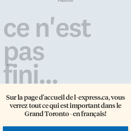
américain et sa vie quotidienne
jusqu’à la frontière Ontario-
Publicité
aux États-Unis. Du Maroc au
Québec). La pétrolière pourra
Québec Né à Casablanca dans
concentrer ses efforts sur son
ce n'est
une famille juive marocaine,
autre grand projet,
Gad a 17 ans quand il quitte le
Keystone XL, appuyé par le
Maroc pour Montréal, où il
president Donald Trump. Le
entame ses études supérieures.
premier ministre Justin
pas
«Beaucoup de […]
Trudeau a laissé le débat public
se jouer entre les […]
fini...
Sur la page d'accueil de
l-express.ca
, vous
verrez tout ce qui est important dans le
Grand Toronto - en français!