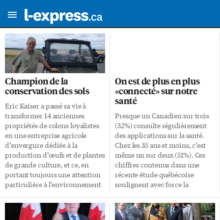
Champion de la
On est de plus en plus
conservation des sols
«connecté» sur notre
santé
Eric Kaiser a passé sa vie à
transformer 14 anciennes
Presque un Canadien sur trois
propriétés de colons loyalistes
(32%) consulte régulièrement
en une entreprise agricole
des applications sur la santé.
d’envergure dédiée à la
Chez les 35 ans et moins, c’est
production d’œufs et de plantes
même un sur deux (51%). Ces
de grande culture, et ce, en
chiffres contenus dans une
portant toujours une attention
récente étude québécoise
particulière à l’environnement
soulignent avec force la
et la conservation des sols. En
popularité des objets connectés,
2017, ses efforts lui ont valu le
mais passent sous silence la
prix Champion de l’Association
difficulté d’une certaine