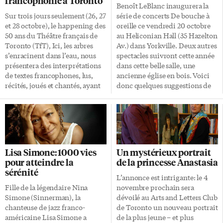
francophonie à Toronto
Benoît LeBlanc inaugurera la
Sur trois jours seulement (26, 27
série de concerts De bouche à
et 28 octobre), le happening des
oreille ce vendredi 20 octobre
50 ans du Théâtre français de
au Heliconian Hall (35 Hazelton
Toronto (TfT), Ici, les arbres
Av.) dans Yorkville. Deux autres
s’enracinent dans l’eau, nous
spectacles suivront cette année
présentera des interprétations
dans cette belle salle, une
de textes francophones, lus,
ancienne église en bois. Voici
récités, joués et chantés, ayant
donc quelques suggestions de
pour point commun la ville de
choses que vous pourriez faire
Toronto. L’Express a rencontré
avant et après ces spectacles
Maxime Robin et Marie-Claire
pour vous composer une belle
Marcotte, qui ont «orchestré» ce
soirée entre amis. Il est bon de
spectacle. Des textes mis en
se rappeler que le quartier chic
scène Maxime Robin, d’origine
de Yorkville fût un temps le
Lisa Simone: 1000 vies
Un mystérieux portrait
québécoise, vit à Toronto
cœur de la vie hippie de
pour atteindre la
de la princesse Anastasia
depuis deux ans, où il est venu
Toronto. L’embourgeoisement
sérénité
s’installer pour sa carrière dans
final du quartier a pris son
L’annonce est intrigante: le 4
les productions télévisées et de
envol au cours des années 1970
Fille de la légendaire Nina
novembre prochain sera
cinéma, et pour «changer
et 1980. Maintenant, […]
Simone (Sinnerman), la
dévoilé au Arts and Letters Club
d’air». Pourtant, il ne délaisse
chanteuse de jazz franco-
de Toronto un nouveau portrait
pas son «premier […]
américaine Lisa Simone a
de la plus jeune – et plus