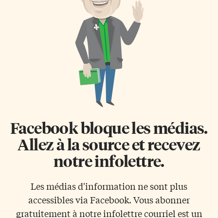
aussi une opportunité pour la
entre les Canadiens et les
société canadienne et pour sa
Premières Nations, a-t-on fait
communauté d’affaires, fait-il
valoir. «La salle de purification
valoir. La population de
et le jardin de plantes
l’Afrique doublera d’ici 2050,
médicinales peuvent sembler
offre-t-il en exemple, et les
de petits pas pour certaines
nations […]
personnes, mais cet […]
Facebook bloque les médias.
Allez à la source et recevez
notre infolettre.
Les médias d'information ne sont plus
accessibles via Facebook. Vous abonner
gratuitement à notre infolettre courriel est un