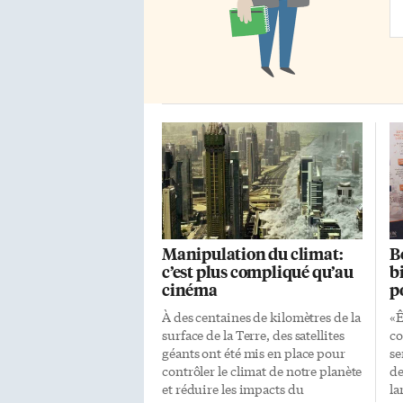
Ad
Manipulation du climat:
B
c’est plus compliqué qu’au
b
cinéma
p
À des centaines de kilomètres de la
«Ê
surface de la Terre, des satellites
co
géants ont été mis en place pour
se
contrôler le climat de notre planète
de
et réduire les impacts du
la