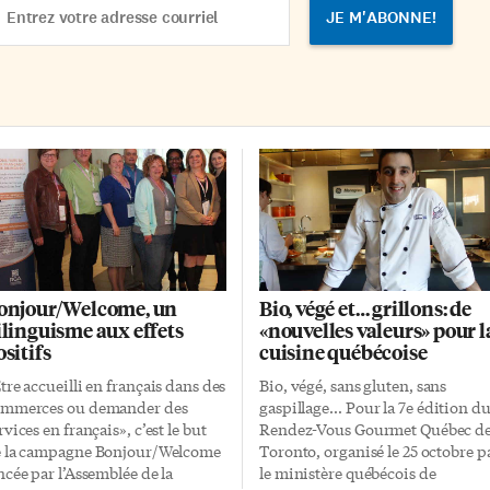
dress
onjour/Welcome, un
Bio, végé et… grillons: de
ilinguisme aux effets
«nouvelles valeurs» pour l
ositifs
cuisine québécoise
tre accueilli en français dans des
Bio, végé, sans gluten, sans
mmerces ou demander des
gaspillage… Pour la 7e édition d
rvices en français», c’est le but
Rendez-Vous Gourmet Québec d
 la campagne Bonjour/Welcome
Toronto, organisé le 25 octobre p
ncée par l’Assemblée de la
le ministère québécois de