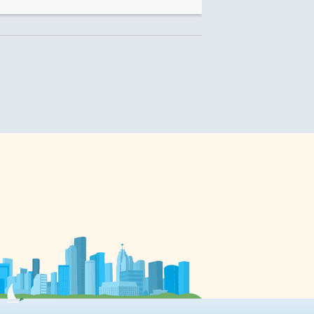
profondément ancrées dans notre
es
psychologie — et peut-être même
dans la biologie de l’évolution.
-
Jugement rapide C’est
s
l’interprétation que propose
Nichola Raihani, professeur
d’évolution et de comportement
au Collège universitaire de
Londres. Elle rappelle tout d’abord
combien nos cerveaux sont
prompts à juger une personne: […]