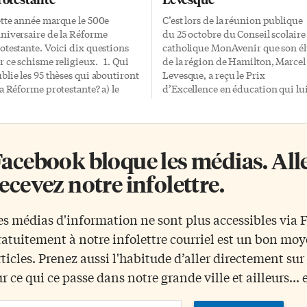
tte année marque le 500e
C’est lors de la réunion publique
niversaire de la Réforme
du 25 octobre du Conseil scolaire
otestante. Voici dix questions
catholique MonAvenir que son é
r ce schisme religieux. 1. Qui
de la région de Hamilton, Marcel
blie les 95 thèses qui aboutiront
Levesque, a reçu le Prix
la Réforme protestante? a) le
d’Excellence en éducation qui lu
pe Léon X b) le moine augustin
avait été décerné en mai dernier
rtin Luther c) l’archevêque
par l’Association franco-
bert de Brandebourg 2. Qu’est-
ontarienne des conseils scolaires
 qui déclencha la publication de
catholiques (AFOCSC). Ce prix
acebook bloque les médias. Allez
 thèses? a) le commerce des
rend hommage, chaque année, à
sses b) le commerce des objets
une conseillère ou un conseiller
ecevez notre infolettre.
 piété c) le commerce des
scolaire qui se démarque dans se
dulgences 3. Le 3 janvier 1521, la
implications et ses actions. Marc
lle Decet Romanum Pontificem
Levesque est impliqué depuis pl
es médias d'information ne sont plus accessibles via
communie Martin Luther de
de 25 ans à la promotion de
ratuitement à notre infolettre courriel est un bon mo
Église catholique. Quel pape a
l’éducation catholique de langue
gné cette bulle? a) Léon X b) […]
française. Il a occupé les postes d
rticles. Prenez aussi l'habitude d’aller directement su
présidence et de vice-présidence
ur ce qui ce passe dans notre grande ville et ailleurs... 
au sein du […]
ail