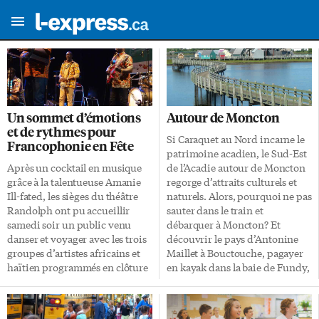
Un sommet d’émotions
Autour de Moncton
et de rythmes pour
Si Caraquet au Nord incarne le
Francophonie en Fête
patrimoine acadien, le Sud-Est
Après un cocktail en musique
de l’Acadie autour de Moncton
grâce à la talentueuse Amanie
regorge d’attraits culturels et
Ill-fated, les sièges du théâtre
naturels. Alors, pourquoi ne pas
Randolph ont pu accueillir
sauter dans le train et
samedi soir un public venu
débarquer à Moncton? Et
danser et voyager avec les trois
découvrir le pays d’Antonine
groupes d’artistes africains et
Maillet à Bouctouche, pagayer
haïtien programmés en clôture
en kayak dans la baie de Fundy,
du festival Francophonie en
se prélasser sur de longues
Fête 2017. La musique, un
plages de sable. Pour l’entrée en
langage C’était la première fois
matière: cap sur la Pointe-du-