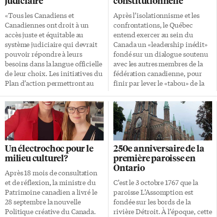
judiciaire
constitutionnelle
«Tous les Canadiens et
Après l’isolationnisme et les
Canadiennes ont droit à un
confrontations, le Québec
accès juste et équitable au
entend exercer au sein du
système judiciaire qui devrait
Canada un «leadership inédit»
pouvoir répondre à leurs
fondé sur un dialogue soutenu
besoins dans la langue officielle
avec les autres membres de la
de leur choix. Les initiatives du
fédération canadienne, pour
Plan d’action permettront au
finir par lever le «tabou» de la
gouvernement de faire le point
réforme constitutionnelle. C’est
sur la situation actuelle en
ce qu’a indiqué vendredi au
matière d’accès égal aux cours
Collège Glendon le ministre
supérieures dans les deux
québécois des Relations
langues officielles, et de
canadiennes et de la
prendre des mesures concrètes
Francophonie canadienne,
Un électrochoc pour le
250e anniversaire de la
pour combler les lacunes
Jean-Marc Fournier, qui
milieu culturel?
première paroisse en
constatées.» C’est ce que la
inaugurait deux jours de
Ontario
ministre de la Justice et
conférences sur «les défis
Après 18 mois de consultation
procureure générale du
constitutionnels et de
et de réflexion, la ministre du
C’est le 3 octobre 1767 que la
Canada, Jody Wilson-
gouvernance du Canada après
Patrimoine canadien a livré le
paroisse L’Assomption est
Raybould, a déclaré le 25
150 ans». Le colloque bilingue
28 septembre la nouvelle
fondée sur les bords de la
septembre dernier en rendant
était organisé par l’École
Politique créative du Canada.
rivière Détroit. À l’époque, cette