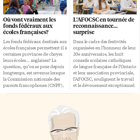
que Francophonie en Fête
Chène à Shédiac, à 26 km à l’est
organisait une célébration
de Moncton et goûter aux
«afro-caribéenne». Ce soir-là,
charmes du Sud-Est de la côte
Où vont vraiment les
L’AFOCSC en tournée de
qu’importe le dialecte, c’était la
acadienne, entre homards,
fonds fédéraux aux
reconnaissance…
musique et le rythme qui
sable et patrimoine. Pointe-du-
écoles françaises?
surprise
étaient à l’honneur – pour
Chêne est une petite station
«décompresser», a dit le
balnéaire, avec de petits chalets
Les fonds fédéraux destinés aux
Dans le cadre des festivités
présentateur Thierno Soumare
tricotés serrés […]
écoles françaises permettent-il à
organisées en l’honneur de leur
de CHOQ-FM. «La musique est
certaines provinces de choyer
20e anniversaire, les huit
un langage à part, que tout le
leurs écoles… anglaises? La
conseils scolaires catholiques
monde peut comprendre»
question, qu’on se pose depuis
de langue française de l’Ontario
confit […]
longtemps, est revenue lorsque
et leur association provinciale,
la Commission nationale des
l’AFOCSC, soulignent le travail
parents francophones (CNPF),
et le dévouement exceptionnel
la Fédération nationale des
des membres de leurs
conseils scolaires francophones
communautés scolaires. «Nous
(FNCSF) et la Fédération des
sommes ravis de l’excellence
communautés francophones et
scolaire que représente l’école
acadienne du Canada (FCFA)
catholique de langue française
ont annoncé, en septembre, une
en Ontario. Nos élèves
entente avec Patrimoine
connaissent des résultats
canadien qui porte entre autres
scolaires supérieurs et les plus