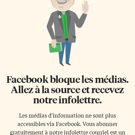
sur le contrôle de l’argent
hauts taux de diplomation de la
qu’Ottawa verse aux systèmes
province grâce à l’engagement
scolaires francophones. On
du personnel à offrir une
voulait mettre fin à une
éducation catholique de
anomalie. Depuis des années,
qualité», de dire Lorraine
Patrimoine canadien contribue
Presley, présidente du Conseil
financièrement aux écoles
ontarien des directions de
françaises sans trop savoir où
l’éducation catholique
va cet argent. […]
(CODEC). «L’appui continu […]
Facebook bloque les médias.
Allez à la source et recevez
notre infolettre.
Les médias d'information ne sont plus
accessibles via Facebook. Vous abonner
gratuitement à notre infolettre courriel est un