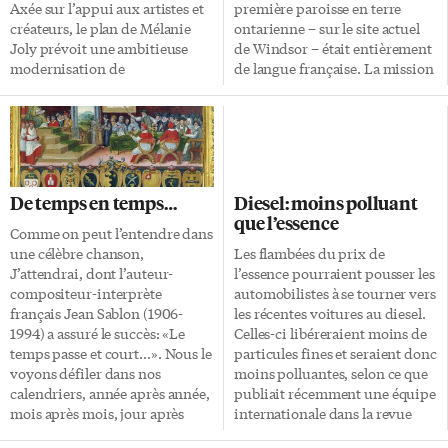
public un Plan d’action pour
d’affaires publiques et
Axée sur l’appui aux artistes et
première paroisse en terre
améliorer la capacité […]
internationales de Glendon, un
créateurs, le plan de Mélanie
ontarienne – sur le site actuel
événement qui «pose la
Joly prévoit une ambitieuse
de Windsor – était entièrement
question du Canada de […]
modernisation de
de langue française. La mission
l’instrumentation fédérale afin
de la Bienheureuse Vierge
de «placer le Canada dans
Marie chez les Hurons a
l’avant-garde». L’annonce laisse
précédé la paroisse. Elle est
toutefois perplexes les
fondée par le missionnaire
communautés francophones.
jésuite Armand de la Richardie
La Politique confirme ce
à l’été 1728; il l’installe sur l’île
De temps en temps…
Diesel: moins polluant
qu’attendait Anne Robineau:
Bois-Blanc, au milieu de la
que l’essence
«Donner un électrochoc au
rivière Détroit. En 1749, le
Comme on peut l’entendre dans
milieu culturel pour qu’il
jésuite Pierre Point déménage
une célèbre chanson,
Les flambées du prix de
repense complètement son
la mission sur la rive sud et y
J’attendrai, dont l’auteur-
l’essence pourraient pousser les
offre sur les plateformes
célèbre une première messe le 8
compositeur-interprète
automobilistes à se tourner vers
numériques. Ça repose sur des
septembre. […]
français Jean Sablon (1906-
les récentes voitures au diesel.
tendances de consommation où
1994) a assuré le succès: «Le
Celles-ci libéreraient moins de
l’offre culturelle, et surtout la
temps passe et court…». Nous le
particules fines et seraient donc
demande culturelle,
voyons défiler dans nos
moins polluantes, selon ce que
s’internationalisent.»
calendriers, année après année,
publiait récemment une équipe
Standardisation La chercheuse
mois après mois, jour après
internationale dans la revue
de l’Institut canadien […]
jour, et ces changements nous
Scientific Reports. «C’était