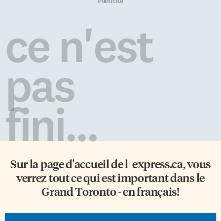
naturelles en fonction des
prendre sur le testament, les
Publicité
saisons. Mais on s’est aperçu
funérailles et autres «questions
dans les années 1980 qu’elle
spirituelles». «Le robot ne va
ce n'est
commençait à s’amenuiser
pas vous juger», déclare un des
dangereusement, au-dessus de
chercheurs interrogés par le
l’Antarctique: c’est ce qu’on a
New Scientist. Une quarantaine
appelé «le […]
de volontaires de plus […]
pas
fini...
Sur la page d'accueil de
l-express.ca
, vous
verrez tout ce qui est important dans le
Grand Toronto - en français!