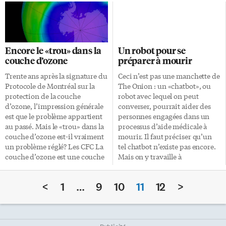
paraissent bien normaux,
historiquement le plus
habitués que nous y sommes.
polluant, mais c’est aujourd’hui
Nous pouvons donc avoir
un choix psychologique, car les
l’impression qu’il en a toujours
voitures diesel polluent moins
été ainsi. Et pourtant, il n’en est
que celles à essence», soutient le
Encore le «trou» dans la
Un robot pour se
rien, et le calendrier que nous
professeur de chimie de
couche d’ozone
préparer à mourir
utilisons est, dans l’histoire du
l’Université de Montréal et l’un
temps, plutôt récent, car nous
des auteurs, Patrick Hayes.
Trente ans après la signature du
Ceci n’est pas une manchette de
pouvons célébrer en ce début
Menée dans six pays, cette
Protocole de Montréal sur la
The Onion : un «chatbot», ou
d’octobre son 435e anniversaire
étude, a évalué les particules
protection de la couche
robot avec lequel on peut
de naissance! Préhistoire Certes
fines — de leur nom savant,
d’ozone, l’impression générale
converser, pourrait aider des
la mesure du […]
matières particulaires
est que le problème appartient
personnes engagées dans un
carbonées — émises […]
au passé. Mais le «trou» dans la
processus d’aide médicale à
couche d’ozone est-il vraiment
mourir. Il faut préciser qu’un
un problème réglé? Les CFC La
tel chatbot n’existe pas encore.
couche d’ozone est une couche
Mais on y travaille à
de protection entourant la
l’Université Northeastern de
Terre, qui bloque la plus grande
Boston, où il pourrait être
<
1
…
9
10
11
12
>
partie du rayonnement
officiellement mis à l’essai au
ultraviolet. Sans elle, la vie ne
cours des deux prochaines
serait pas possible. Elle est
années. La «conversation»
soumise à des fluctuations
pourrait inclure des décisions à