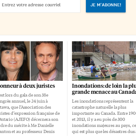
mmage a fracassé des records
dress
 ventes avec son premier […]
onneur à deux juristes
Inondations: de loin la pl
grande menace au Canad
est lors du gala de son 38e
ngrès annuel, le 24 juin à
Les inondations représentent la
tawa, que l’Association des
catastrophe naturelle la plus
ristes d’expression française de
importante au Canada. Entre 19
Ontario (AJEFO) décernera son
et 2013, il y a eu près de 300
dre du mérite à Me Danielle
inondations majeures au pays, c
nton et au professeur Denis
qui est plus que les désastres dus 