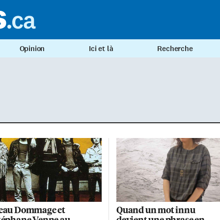
Opinion
Ici et là
Recherche
eau Dommage et
Quand un mot innu
téphane Venne au
devient une phrase en