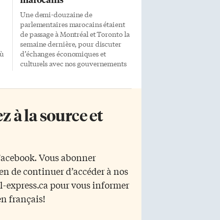
Une demi-douzaine de
parlementaires marocains étaient
de passage à Montréal et Toronto la
semaine dernière, pour discuter
où
d’échanges économiques et
culturels avec nos gouvernements
et pour rencontrer des membres
de la diaspora marocaine au
ne
Canada. Parmi eux se trouvait
d’ailleurs le secrétaire général du
 à la source et
ministère des Marocains à
–
l’étranger, El Habib Nadir. Au
cours d’un dîner organisé
conjointement à Toronto le 18 mai
e
par l’AMDT (Association
 Facebook. Vous abonner
marocaine de Toronto, présidée
yen de continuer d’accéder à nos
par Faouzi Metouilli) et par la
.
CJMT (Communauté juive
r l-express.ca pour vous informer
re
marocaine de Toronto, présidée
en français!
par Simon Keslassy), M. Nadir a
…]
fait valoir le dynamisme de cette