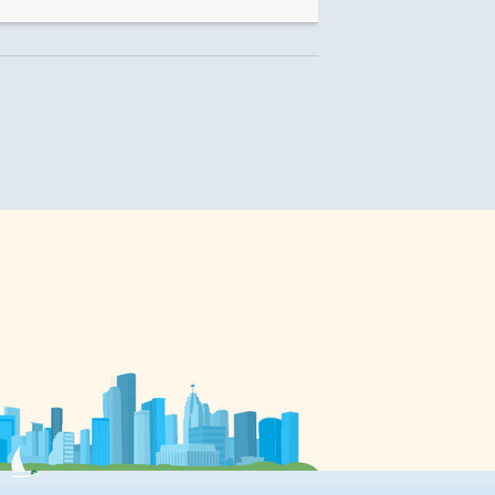
combinaison», confie
Mme Tierney, fondatrice et
,
propriétaire de l’entreprise
alimentaire Oat & Mill, à Ottawa.
a
«J’ai donc commencé à jouer avec
l’idée d’utiliser de l’avoine comme
ingrédient de substitution dans la
crème glacée. Je me fatiguais des
concoctions à base de noix de
coco, d’amandes ou de soya, […]