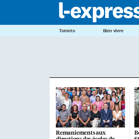
Toronto
Bien vivre
Remaniements aux
B
directions des écoles de
S