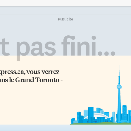
ésidente de la Société d’histoire
est l’équivalent du chinois,
 Toronto. En répondant à une
raconte Stephen Shore, qui est
estion de l’animatrice, Paul-
professeur à l’Université Adelphi
ançois Sylvestre a avoué que sa
en banlieue de New York. Et
Publicité
ur jumelle avait longtemps
comme il est lui-même autiste, il 
ché sa maladie (sclérose en
dû faire son éducation sexuelle
 pas fini...
aques). «Elle voulait vivre
par l’intermédiaire des librairies
gnement et ne pas être définie
locales. Au collège, raconte la
r un seul aspect médical.» C’est
journaliste de Spectrum, un
 publiant le livre que l’éditeur
magazine […]
ain Baudot a […]
xpress.ca
, vous verrez
ans le Grand Toronto -