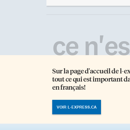
catastrophe que d’appréhender la
pr
prochaine», explique Michel C.
de
Doré, professeur invité au
qu
département de géographie de
Fr
l’Université du Québec à Montréal,
sœ
lors du 12e colloque sur les risques
ca
ce n'est
naturels du Congrès de
pl
l’Association francophone pour le
di
savoir. «L’histoire se répète trop
pa
souvent en matière de
en
catastrophes naturelles.» Il
Al
importe de tenir compte de la […]
Sur la page d'accueil de
l-e
tout ce qui est important d
en français!
VOIR L-EXPRESS.CA