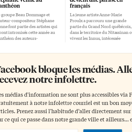
anthéon
français
 groupe Beau Dommage et
La jeune artiste Anne-Marie
auteur-compositeur Stéphane
Proulx a parcouru une grande
nne font partie des artistes qui
partie du Grand Nord québécois,
ront intronisés cette année au
dans le territoire du Nitassinan 
nthéon des auteurs-
vivent les Innus, intéressée
mpositeurs canadiens. Ils seront
d’abord à leurs traces dans la
compagnés de Neil Young et de
pierre, mais rapidement fascinée
uce Cockburn, eux aussi
par leurs paroles. Elle en a tiré u
norés cette année pour leur
exposition – littéralement des
acebook bloque les médias. Allez
ntribution au monde de la
mots sur des pages: des extraits
sique. La cérémonie se tiendra
d’un dictionnaire innu-français 
ecevez notre infolettre.
 Massey Hall de Toronto le 23
qu’elle a présentée le 12 mai à la
ptembre. Les organisateurs
galerie YYZ (Richmond et
firment que la cérémonie
Spadina) en collaboration avec L
es médias d'information ne sont plus accessibles via
lingue inclura des prestations
Labo. «Une fois traduits en
ratuitement à notre infolettre courriel est un bon mo
artistes tels que Damien
français, les mots innus
bitaille, Daniel Lavoie, Élage
deviennent des phrases», dit-elle
rticles. Prenez aussi l'habitude d’aller directement su
ouf, France D’amour, Florence
«Il est presque possible d’entend
ur ce qui ce passe dans notre grande ville et ailleurs... 
 Julie Payette, k.d. lang et Buffy
ces voix d’une langue d’abord
inte-Marie, entre autres. Beau
parlée.» Par exemple, le titre de [
ail