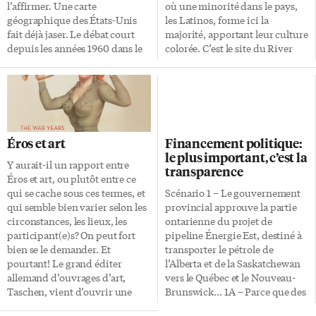
effort citoyen permettrait donc
rendez-vous […]
l’affirmer. Une carte
où une minorité dans le pays,
de contribuer à un tri
géographique des États-Unis
les Latinos, forme ici la
nécessitant d’énormes
fait déjà jaser. Le débat court
majorité, apportant leur culture
ressources de calcul — […]
depuis les années 1960 dans le
colorée. C’est le site du River
petit monde de la géologie. En
Walk, un des lieux les plus
fait, rappelle le Scientific
romantiques en Amérique du
American, il commençait à se
Nord. Une des destinations
dégager une consensus dès la
favorites des Américains (un
fin des années 1960, mais celui-
emploi sur huit est lié au
ci avait manifestement été
tourisme), San Antonio n’a pas
Éros et art
Financement politique:
oublié à la fin des années 2000,
de plages. C’est donc une ville
le plus important, c’est la
lorsqu’ont commencé à se
du Sud qui attire peu les
Y aurait-il un rapport entre
transparence
répandre des rumeurs autour
Canadiens malgré ses 300
Éros et art, ou plutôt entre ce
des forages pour du gaz de
journées ensoleillées par année.
qui se cache sous ces termes, et
Scénario 1 – Le gouvernement
schiste. Le fait que ce type de
Le Texas projette aussi chez
qui semble bien varier selon les
provincial approuve la partie
forage nécessite l’injection de
nous une image très carrée […]
circonstances, les lieux, les
ontarienne du projet de
tonnes d’eau dans la roche […]
participant(e)s? On peut fort
pipeline Énergie Est, destiné à
bien se le demander. Et
transporter le pétrole de
pourtant! Le grand éditer
l’Alberta et de la Saskatchewan
allemand d’ouvrages d’art,
vers le Québec et le Nouveau-
Taschen, vient d’ouvrir une
Brunswick… 1A – Parce que des
série de petits livres qui
représentants du Parti libéral