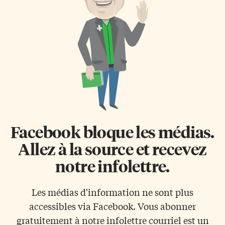
thérapie intensive au cours des
utilisé par la plupart de nos
premières années clés de leur
partis politiques, mais par
développement. La transition
aucune juridiction du pays,
vers le nouveau programme se
permet à un électeur de classer
déroulera […]
les candidats en ordre de
préférence. Un candidat ne
peut […]
Facebook bloque les médias.
Allez à la source et recevez
notre infolettre.
Les médias d'information ne sont plus
accessibles via Facebook. Vous abonner
gratuitement à notre infolettre courriel est un