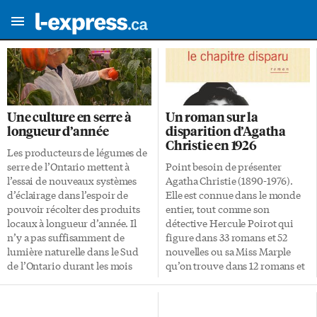
Une culture en serre à
Un roman sur la
longueur d’année
disparition d’Agatha
Christie en 1926
Les producteurs de légumes de
serre de l’Ontario mettent à
Point besoin de présenter
l’essai de nouveaux systèmes
Agatha Christie (1890-1976).
d’éclairage dans l’espoir de
Elle est connue dans le monde
pouvoir récolter des produits
entier, tout comme son
locaux à longueur d’année. Il
détective Hercule Poirot qui
n’y a pas suffisamment de
figure dans 33 romans et 52
lumière naturelle dans le Sud
nouvelles ou sa Miss Marple
de l’Ontario durant les mois
qu’on trouve dans 12 romans et
d’automne et d’hiver pour que
20 nouvelles. La célèbre
les cultures de poivrons en
romancière vient de refaire
serre restent saines jusqu’à la
surface dans une histoire qui a