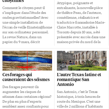
citoyennes
Atypique, poignante et
Comment le citoyen peut-il
entraînante, la nouvelle pièce
s’impliquer dans l’étude des
de théâtre Peau, de l’auteure,
ondes gravitationnelles? Avec
comédienne, réalisatrice et
une simple installation de
traductrice fransaskoise Marie-
l’écran de veille Einstein@home
Claire Marcotte, installée à
sur son ordinateur personnel.
Toronto depuis 10 ans, a été
La revue Nature, dans un
présentée avec succès dans une
papier du 9 mars, décrit
maison privée du nord de la
comment ce programme peut
ville, du 1er au 3 avril (limite de
contribuer à l’analyse des
15 spectateurs par
données récoltées entre
représentation). «À Toronto,
septembre 2015 et janvier 2016
jouer une pièce de théâtre dans
par le LIGO (Laser
une vraie maison n’est pas très
Interferometer Gravitational-
courant», nous explique Marie-
Ces forages qui
L’autre Texas: latine et
Wave Observatory). C’est que les
Claire Marcotte.
causeraient des séismes
romantique San
signaux émis par les sources
«Généralement, j’essaie de
Antonio
d’ondes gravitationnelles sont
trouver des endroits différents,
Des forages peuvent-ils
très faibles et cachés dans un
car ça demande au public d’être
augmenter les risques de
San Antonio, c’est le Texas
énorme bruit de fond, explique
alerte et attentif d’une autre
séismes dans certaines régions?
historique, à trois heures de
l’astrophysicienne Maria
manière.» La pièce a commencé
De plus en plus d’experts
route du Mexique. C’est une
Alessandra Papa. Selon elle, cet
dans le bus où le public avait
semblent assez confiants pour
ville de 2 millions d’habitants