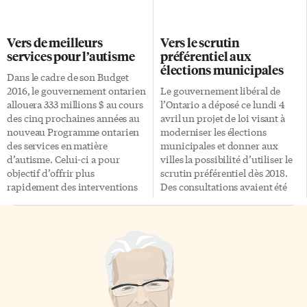
récolte. C’est ce qui a mené
tous les traits d’une
l’organisme Ontario
autobiographie. L’auteure
Greenhouse Vegetable Growers
Brigitte Kernel signe Agatha
Vers de meilleurs
Vers le scrutin
(OGVG) à obtenir du
Christie, le chapitre disparu et
services pour l’autisme
préférentiel aux
financement par le biais du
note avant le premier chapitre
élections municipales
Programme ontarien
que «Ceci est une histoire vraie.
Dans le cadre de son Budget
d’innovation agricole (POIA)
Mais ceci est un roman.»
2016, le gouvernement ontarien
Le gouvernement libéral de
pour des projets de recherche
L’histoire est écrite au «je» et
allouera 333 millions $ au cours
l’Ontario a déposé ce lundi 4
visant à évaluer l’efficacité de
Agatha Christie nous raconte ce
des cinq prochaines années au
avril un projet de loi visant à
systèmes d’éclairage d’appoint
qui s’est passé du 3 au […]
nouveau Programme ontarien
moderniser les élections
utilisant des lampes au sodium
des services en matière
municipales et donner aux
[…]
d’autisme. Celui-ci a pour
villes la possibilité d’utiliser le
objectif d’offrir plus
scrutin préférentiel dès 2018.
rapidement des interventions
Des consultations avaient été
aux enfants et aux jeunes, et de
tenues l’an dernier. Selon le
mieux adapter les services à
gouvernement, la majorité des
leurs besoins. On veut qu’il soit
observations provenait de
plus facile et plus rapide pour
membres du public et appuyait
les familles d’avoir accès à des
l’idée de donner aux 444
services. Le programme veut
municipalités ontariennes la
aussi aider les enfants qui
possibilité d’utiliser le scrutin
reçoivent des services de
préférentiel. Ce système, déjà