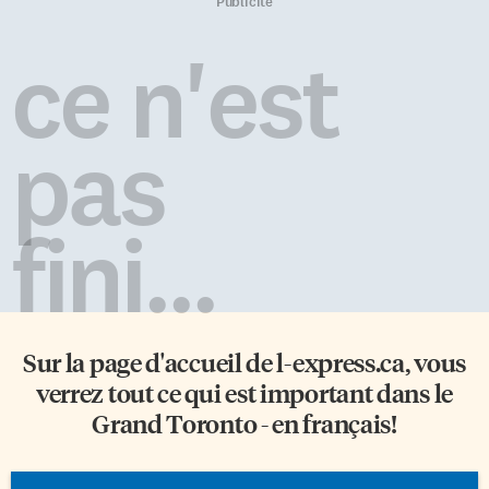
Philippe Laguë, Michèle
Publicité
Deslauriers, Dominic Paquet et
Pierre Verville. C’était la
ce n'est
première fois que cette
émission de la Première Chaîne
de Radio-Canada se déplaçait à
Toronto, et les gags ont souvent
pas
porté sur les rivalités Québec-
Ontario ou Toronto-Montréal,
mais surtout sur […]
fini...
Sur la page d'accueil de
l-express.ca
, vous
verrez tout ce qui est important dans le
Grand Toronto - en français!