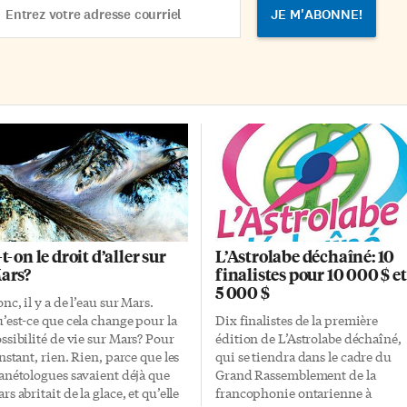
re bien les zones interactives qui
dress
t suscité le plus d’entrain. À
hôtel […]
t-on le droit d’aller sur
L’Astrolabe déchaîné: 10
ars?
finalistes pour 10 000 $ et
5 000 $
nc, il y a de l’eau sur Mars.
’est-ce que cela change pour la
Dix finalistes de la première
ssibilité de vie sur Mars? Pour
édition de L’Astrolabe déchaîné,
instant, rien. Rien, parce que les
qui se tiendra dans le cadre du
anétologues savaient déjà que
Grand Rassemblement de la
rs abritait de la glace, et qu’elle
francophonie ontarienne à