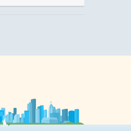
aussi la loi du moindre effort. Plus
précisément, les chercheurs
prétendent que l’Homme adapte
sa marche pour dépenser le
minimum d’énergie en toute
i
situation. Si on lui laisse le choix,
l’être humain marche en moyenne
à 1,8 pas par seconde. Mais si un
ue
exosquelette l’empêche de plier le
genou correctement, il adapte […]