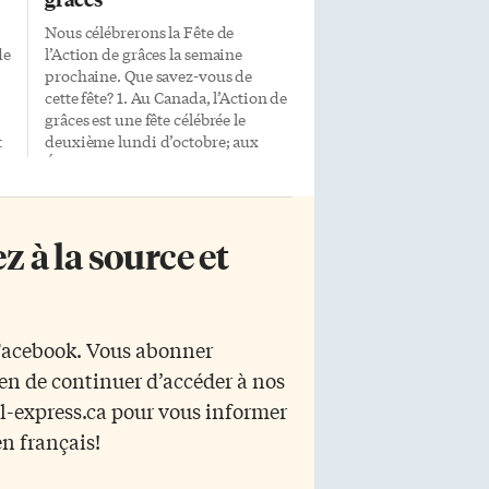
Nous célébrerons la Fête de
de
l’Action de grâces la semaine
prochaine. Que savez-vous de
cette fête? 1. Au Canada, l’Action de
grâces est une fête célébrée le
t
deuxième lundi d’octobre; aux
États-Unis, la fête a lieu en
novembre, le quatrième… a)
mercredi b) jeudi c) vendredi 2.
du
Après la Confédération, la
 à la source et
s
première Action de grâces au
a
Canada est un congé civil qui a
lieu le 5 avril 1872 pour célébrer le
rétablissement après une maladie
p
du Prince de Galles et futur roi… a)
 Facebook. Vous abonner
nt
Édouard VII b) Georges V c)
yen de continuer d’accéder à nos
Édouard VIII 3. Vrai ou Faux.
Après la Première Guerre
r l-express.ca pour vous informer
mondiale, […]
en français!