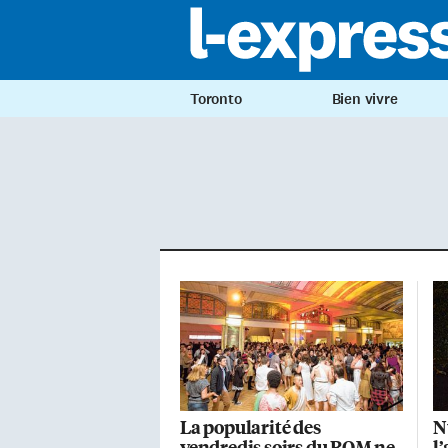
Toronto
Bien vivre
La popularité des
N
vendredis soirs du ROM ne
l