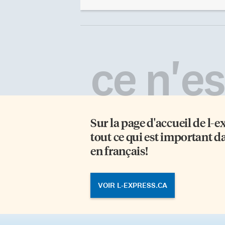
consacrant pour la première fois le
l’
principe voulant que «personne
vi
n’est au-dessus de la loi». De la
Tr
Magna Carta («grande charte»)
da
découle nos régimes modernes de
ma
protection des libertés
To
ce n'est
individuelles et de démocratie
ra
parlementaire, de même que les
ac
principales mesures régissant nos
mu
droits face à l’appareil judiciaire.
d’
La petite exposition […]
Qu
vu
Sur la page d'accueil de
l-e
tout ce qui est important d
en français!
VOIR L-EXPRESS.CA