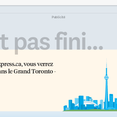
auteur, qui se définit comme «un
part en vacances. Il décède en
eux croulant franco-ontarien»,
Italie le 4 juillet 2014. Quelques
udeau et Harper ont marché
jours après les funérailles de leur
ns un même sillon
père, les trois enfants du défunt
Publicité
chiavélique à bien des égards.
reçoivent copie d’un document,
us deux sont autocrates rigides,
portant la date du 5 mai 2014, qu
 pas fini...
rement à l’écoute, ennemis
semble être le dernier testament
harnés des droits collectifs,
du défunt et qui désigne comme
lticulturels de pensée et
héritiers ses trois enfants ainsi q
attitude. Trudeau a mis le
leur cousine, Anna Grillo. […]
ébec à sa place au moyen d’une
e pancanadienne des deux […]
xpress.ca
, vous verrez
ans le Grand Toronto -