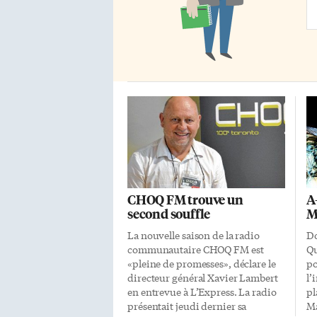
êt
Ad
on
l’
CHOQ FM trouve un
A-
second souffle
M
La nouvelle saison de la radio
Do
communautaire CHOQ FM est
Qu
«pleine de promesses», déclare le
po
directeur général Xavier Lambert
l’
en entrevue à L’Express. La radio
pl
présentait jeudi dernier sa
Ma