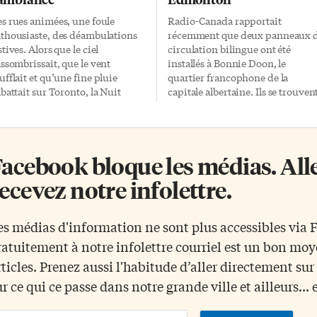
s rues animées, une foule
Radio-Canada rapportait
thousiaste, des déambulations
récemment que deux panneaux 
stives. Alors que le ciel
circulation bilingue ont été
assombrissait, que le vent
installés à Bonnie Doon, le
ufflait et qu’une fine pluie
quartier francophone de la
abattait sur Toronto, la Nuit
capitale albertaine. Ils se trouven
anche, de samedi soir à
sur l’avenue Whyte près du pont
manche matin, a attiré de
Millcreek. Les autorités
mbreux promeneurs. Mais
municipales veulent ainsi
aient-ils présents pour
améliorer le cachet et l’identité 
acebook bloque les médias. Allez
ambiance générale ou pour l’art
quartier francophone, par ailleur
ntemporain? Cette
situé dans la circonscription de l
ecevez notre infolettre.
nifestation culturelle, initiée à
nouvelle première ministre de la
ris en 2002, s’est étendue à de
province, Rachel Notley. Une
mbreuses autres villes. Souvent
vingtaine de panneaux arrêt-sto
es médias d'information ne sont plus accessibles via
igmatiques, parfois
sont prévus à long terme. Ils sero
ratuitement à notre infolettre courriel est un bon mo
déchiffrables, les œuvres forcent
financés au coût de 4000 $ par
éveiller l’imagination et
l’association du quartier
rticles. Prenez aussi l'habitude d’aller directement su
interprétation. Et en laissent
francophone d’Edmonton.
ur ce qui ce passe dans notre grande ville et ailleurs... 
eptiques et interloqués plus
un. Finalement, ce sont peut-
ail