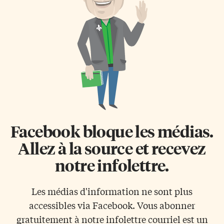
dissident condamné en 2010 à
oppose: en octobre, ils ont
six ans de prison pour
bloqué la seule route menant au
«propagande» contre le régime
sommet, le jour où devait avoir
de Mahmoud Ahmadinejad.
lieu une cérémonie
Libéré sous […]
d’inauguration. Depuis, un
juge a autorisé la reprise des
travaux, et les opposants ont […]
Facebook bloque les médias.
Allez à la source et recevez
notre infolettre.
Les médias d'information ne sont plus
accessibles via Facebook. Vous abonner
gratuitement à notre infolettre courriel est un