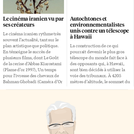
originaire de Toronto et décédé
respectivement avec un Arabe,
en 2013, qui seront mis en
un Juif et un Chinois.
lumière au cours de l’été, dans
Heureusement la cadette
Le cinéma iranien vu par
Autochtones et
une expositions qui lui sera
annonce ses fiançailles avec un
ses créateurs
environnementalistes
consacrée. «Nous consacrerons
catholique mais, surprise, il est
unis contre un télescope
l’été 2015 à un grand artiste
noir. Le film de Philippe de
Le cinéma iranien rythme très
à Hawaii
canadien: Alex Colville. Cette
Chauveron, à prendre au
souvent l’actualité, tant sur le
grande rétrospective organisée
second degré, joue avec les
plan artistique que politique.
La construction de ce qui
par le Musée des beaux-arts de
clichés sur la religion. Entre
En témoigne le succès de
pourrait devenir le plus gros
l’Ontario a […]
comique de situation et […]
plusieurs films, dont Le Goût
télescope du monde fait face à
de la cerise d’Abbas Kiarostami
des opposants qui, à Hawaii,
(Plame d’or 1997), Un temps
sont bien décidés à utiliser la
pour l’ivresse des chevaux de
voie des tribunaux. À 4205
Bahman Ghobadi (Caméra d’Or
mètres d’altitude, le sommet du
en 2000), Une séparation
Mauna Kea abrite déjà 13
d’Asghar Farhadi (Ours d’or à
télescopes et le 14e, appelé TMT
Berlin, Cesar à Paris, Oscar du
(Thirty Meter Telescope),
meilleur film étranger 2012), et
pourrait faire franchir à
tout récemment encore prix de
l’astronomie de nouvelles
la critique internationale
frontières. Mais une coalition
(Fipresci) et Ours d’or pour
d’autochtones et
Taxi de Jafar Panahi, cinéaste
d’environnementalistes s’y