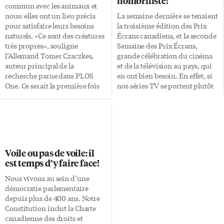
nombriliste!
commun avec les animaux et
nous: elles ont un lieu précis
La semaine dernière se tenaient
pour satisfaire leurs besoins
la troisième édition des Prix
naturels. «Ce sont des créatures
Écrans canadiens, et la seconde
très propres», souligne
Semaine des Prix Écrans,
l’Allemand Tomer Czaczkes,
grande célébration du cinéma
auteur principal de la
et de la télévision au pays, qui
recherche parue dans PLOS
en ont bien besoin. En effet, si
One. Ce serait la première fois
nos séries TV se portent plutôt
qu’une étude fait une telle
correctement, sont soutenues et
démonstration et considérant la
regardées dans le pays et
petite taille des fourmis et de
s’exportent bien, il n’en est pas
leurs déjections, les chercheurs
de même pour le cinéma de
ont dû employer les grands
création locale qui attire
moyens: certaines fourmis
malheureusement toujours
Voile ou pas de voile: il
étaient systématiquement
aussi peu de spectateurs. Au
est temps d’y faire face!
nourries avec une solution
milieu des événements de
rouge, d’autres avec une
promotion, des tapis rouges et
Nous vivons au sein d’une
solution bleue. Ce qui rendait
des interventions télévisées,
démocratie parlementaire
les crottes plus faciles à repérer
c’est aussi, pour l’industrie du
depuis plus de 400 ans. Notre
dans la fourmilière. Résultat:
cinéma indigène, l’occasion de
Constitution inclut la Charte
elles se […]
relancer la problématique
canadienne des droits et