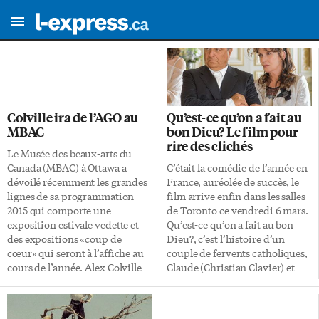
Colville ira de l’AGO au
Qu’est-ce qu’on a fait au
MBAC
bon Dieu? Le film pour
rire des clichés
Le Musée des beaux-arts du
Canada (MBAC) à Ottawa a
C’était la comédie de l’année en
dévoilé récemment les grandes
France, auréolée de succès, le
lignes de sa programmation
film arrive enfin dans les salles
2015 qui comporte une
de Toronto ce vendredi 6 mars.
exposition estivale vedette et
Qu’est-ce qu’on a fait au bon
des expositions «coup de
Dieu?, c’est l’histoire d’un
cœur» qui seront à l’affiche au
couple de fervents catholiques,
cours de l’année. Alex Colville
Claude (Christian Clavier) et
Ce sont les célèbres et
Marie (Chantal Loby), qui se
magnifiques peintures et
désespèrent de voir leurs trois
dessins de ce peintre canadien,
premières filles mariées