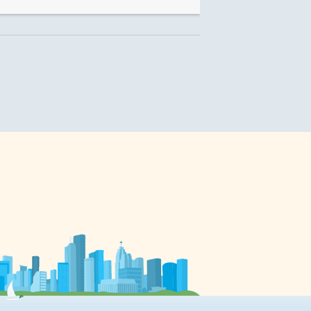
délégué.e.s s’est positionnée en
faveur de meilleures stratégies
e
pour prévenir les troubles de santé
mentale chez les étudiants,
notamment en s’attaquant au fléau
de l’endettement étudiant. L’AGA
suivait le Forum étudiant de
l’Ontario français, où plusieurs
étudiants ont expliqué faire face à
en
de nombreux stresses et anxiétés
pendant leurs parcours
postsecondaires, ce qui est non
seulement lié […]