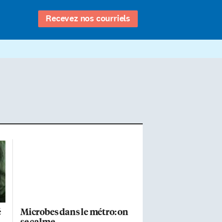
Recevez nos courriels
é
Microbes dans le métro: on
se calme