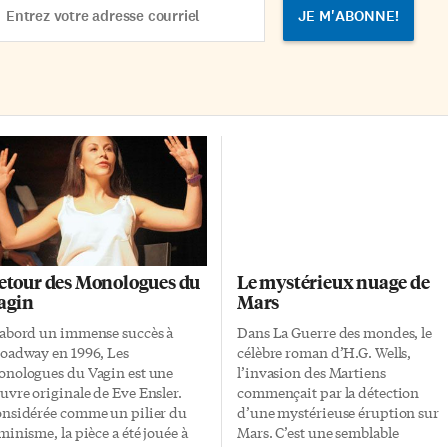
sans en préciser […]
dress
etour des Monologues du
Le mystérieux nuage de
agin
Mars
abord un immense succès à
Dans La Guerre des mondes, le
oadway en 1996, Les
célèbre roman d’H.G. Wells,
nologues du Vagin est une
l’invasion des Martiens
uvre originale de Eve Ensler.
commençait par la détection
nsidérée comme un pilier du
d’une mystérieuse éruption sur
minisme, la pièce a été jouée à
Mars. C’est une semblable