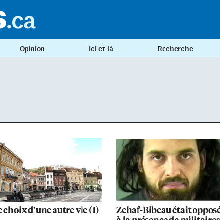
Opinion
Ici et là
Recherche
e choix d’une autre vie (1)
Zehaf-Bibeau était oppos
à la présence de militaires