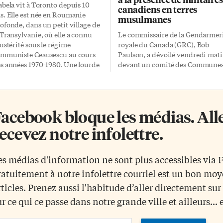
abela vit à Toronto depuis 10
canadiens en terres
s. Elle est née en Roumanie
musulmanes
ofonde, dans un petit village de
 Transylvanie, où elle a connu
Le commissaire de la Gendarmer
austérité sous le régime
royale du Canada (GRC), Bob
mmuniste Ceausescu au cours
Paulson, a dévoilé vendredi mat
s années 1970-1980. Une lourde
devant un comité des Commune
oque de grande privation, se
la vidéo qu’a tournée Michael
uvient-elle. Les gens faisaient la
Zehaf-Bibeau avant de perpétrer
eue tous les jours pour un peu
son attentat à Ottawa et répondu
 pain. Les bus qui ne passaient
aux questions des députés. La
acebook bloque les médias. Allez
s régulièrement, étaient
police fédérale se base sur la ban
llement pleins qu’ils roulaient
vidéo pour imputer au tireur des
ecevez notre infolettre.
s portes ouvertes. Les Roumains
motifs d’ordre «idéologiques et
vaient sous un strict contrôle de
politiques». Dans la bande, le déb
urs droits de citoyens à
verbal de Zehaf-Bibeau est rapid
es médias d'information ne sont plus accessibles via
opinion, à l’expression et au
on y entend qu’il compte agir en
ratuitement à notre infolettre courriel est un bon mo
placement. Sous le règne
réponse à la présence de soldats
ctatorial Ceausescu, on exigeait
occidentaux en
rticles. Prenez aussi l'habitude d’aller directement su
 nombreuses autorisations […]
Afghanistan, notamment. La GR
ur ce qui ce passe dans notre grande ville et ailleurs... 
a décidé d’amputer 18 secondes l
bande qui est présentée au comit
ail