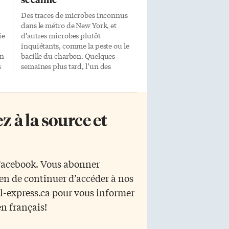
Des traces de microbes inconnus
dans le métro de New York, et
ie
d’autres microbes plutôt
inquiétants, comme la peste ou le
in
bacille du charbon. Quelques
s
semaines plus tard, l’un des
auteurs de cette étude qui a fait
beaucoup de bruit en retient
quelques leçons sur la
communication. Ce n’est en effet
 à la source et
de
pas tous les jours qu’un
microbiologiste a l’occasion de
produire en complément de sa
it
recherche une jolie carte en
e
couleur sur la distribution
 Facebook. Vous abonner
géographique de micro-
yen de continuer d’accéder à nos
organismes. Par contre, regrette à
présent Christopher Mason, il
r l-express.ca pour vous informer
C
aurait fallu expliquer un peu plus
en français!
a
clairement qu’il y a une différence
é,
entre identifier «de […]