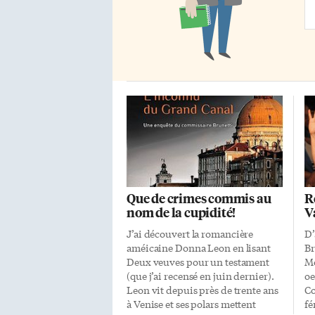
Ad
Que de crimes commis au
R
nom de la cupidité!
V
J’ai découvert la romancière
D’
améicaine Donna Leon en lisant
Br
Deux veuves pour un testament
Mo
(que j’ai recensé en juin dernier).
oe
Leon vit depuis près de trente ans
Co
à Venise et ses polars mettent
fé