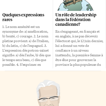
l’occasion de nous intéresser à
remplacé Relief il y a deux ans,
ces questions, puisque l’on y
laquelle avait succédé à
commémore le 150e
Panorama, qui elle-même
Quelques expressions
Un rôle de leadership
anniversaire de naissance
s’inscrivait dans le sillage du
rares
dans la fédération
d’Alois Alzheimer qui a donné
Lys et le Trillium… Les deux
canadienne?
son nom à cette pathologie.
autres émissions à «contenu de
1. Le nom aménité est un
Alois Alzheimer, dont l’écriture
société», 24.7, plus culturelle, et
synonyme de: a) amélioration,
En s’engageant, en français et
du prénom est souvent
Carte de visite, des entrevues
b) bonté, c) courage. 2. Le nom
en anglais, à ne pas décevoir
francisée en Aloïs, est né il y a
avec des personnalités, seront
platine provient: a) de l’italien,
l’électorat qui, le 12 juin dernier,
donc 150 ans, le 14 juin 1864,
bientôt en pause […]
b) du latin, c) de l’espagnol. 3.
lui a donné un vote de
[…]
L’expression dès potron-minet
confiance à un niveau
signifie: a) dès l’aube, b) dès que
inattendu, la première femme à
le temps sera beau, c) dès que
être élue pour gouverner la
possible. 4. S’exprimer ex
province la plus populeuse du
cathedra, c’est parler: a) en
pays, a suscité bien des espoirs.
termes religieux, b) d’une voix
Sous la direction de Kathleen
très forte, c) d’un ton doctoral.
Wynne, l’Ontario pourra-t-elle
5. La parémiologie est: a) l’étude
reprendre le rôle politique
des poèmes, b) l’étude des
prépondérant joué par notre
proverbes, c) l’étude des
province depuis la création de
paraphrases. 6. L’élément ju-,
la fédération canadienne? Le
du nom japonais judo, signifie:
déclenchement des élections