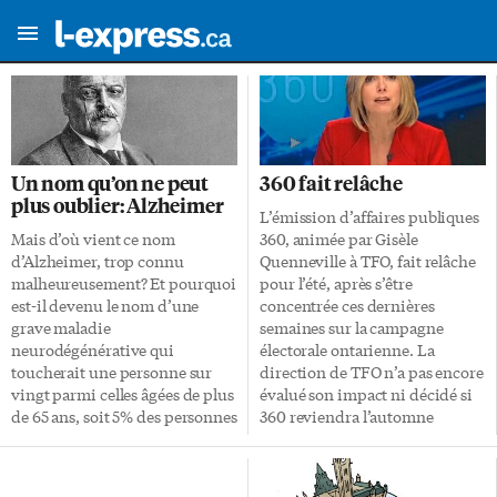
Un nom qu’on ne peut
360 fait relâche
plus oublier: Alzheimer
L’émission d’affaires publiques
Mais d’où vient ce nom
360, animée par Gisèle
d’Alzheimer, trop connu
Quenneville à TFO, fait relâche
malheureusement? Et pourquoi
pour l’été, après s’être
est-il devenu le nom d’une
concentrée ces dernières
grave maladie
semaines sur la campagne
neurodégénérative qui
électorale ontarienne. La
toucherait une personne sur
direction de TFO n’a pas encore
vingt parmi celles âgées de plus
évalué son impact ni décidé si
de 65 ans, soit 5% des personnes
360 reviendra l’automne
de plus de 65 ans? L’année 2014,
prochain, a fait savoir le
riche en anniversaires de
directeur des communications
célébrités, nous donne
Pascal Arseneau. 360 avait