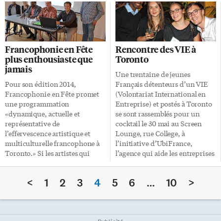
(Association pour la promotion
soirée, qui reprend le
de la réussite scolaire), avait
désormais cultissime tube
réuni en 2013 une centaine
Happy afin de commencer ce
d’élèves des classes de la 1re à la
show sous le signe de la joie et
8e année dont la plupart
de la bonne humeur. «Voyager
Francophonie en Fête
Rencontre des VIE à
fréquentent les écoles
du Canada à l’Afrique, en
plus enthousiaste que
Toronto
francophones de la grande
passant par l’Argentine», voilà
jamais
région de Toronto. Le concours
le programme de la soirée pour
Une trentaine de jeunes
donne l’occasion aux jeunes de
un public impatient de
Pour son édition 2014,
Français détenteurs d’un VIE
la communauté de se mesurer à
découvrir la suite. Sur scène, ce
Francophonie en Fête promet
(Volontariat International en
leurs pairs dans l’apprentissage
sont des dizaines de jeunes pris
une programmation
Entreprise) et postés à Toronto
et la pratique de la langue […]
en charge par l’association […]
«dynamique, actuelle et
se sont rassemblés pour un
représentative de
cocktail le 30 mai au Screen
l’effervescence artistique et
Lounge, rue College, à
multiculturelle francophone à
l’initiative d’UbiFrance,
Toronto.» Si les artistes qui
l’agence qui aide les entreprises
seront à l’affiche de la
françaises à développer leurs
prochaine édition n’ont pas
exportations. La soirée
<
1
2
3
4
5
6
…
10
>
encore été révélés, le comité
réseautage a été fort appréciée.
organisateur a cependant
dévoilé, lors de son assemblée
générale mardi dernier, la