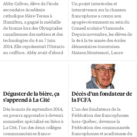
Abby Collver, élève de l’école
Un projet interécoles et
secondaire Académie
interniveaux sur la chanson
catholique Mère-Teresa à
francophone a connu son
Hamilton, a gagné la médaille
apogée récemment au sein du
de bronze lors des Olympiades
Conseil scolaire Viamonde.
canadiennes des métiers et des
Depuis novembre, les élèves de
technologies du 4 au 7 juin
la 4e à la 6e année des écoles
2014. Elle représentait l’Ontario
élémentaires torontoises
en coiffure. Abby avait d’abord
Maison Montessori, Laure-
participé à une compétition
Rièse et Jeanne-Lajoie, ainsi
locale qu’elle avait remportée
qu’une cinquantaine d’élèves
pour ensuite se faire couronner
de la 7e à la 12e année de l’école
championne provinciale en
secondaire Étienne-Brûlé, ont
coiffure de Skills/Compétences
appris des chansons
Ontario en mai dernier. Chaque
francophones, qu’ils ont
Déguster de la bière, ça
Décès d’un fondateur de
année, on forme une Équipe
partagées! «Connais-tu ta
s’apprend à La Cité
la FCFA
Ontario pour participer aux
chanson?» a été inspiré par
Olympiades nationales de
Radio-Café, la radio scolaire
Dès le mois de septembre 2014,
L’un des fondateurs de la
Compétences Canada. Il s’agit
francophone d’Étienne-Brûlé.
on pourra apprendre à devenir
Fédération des francophones
de la seule compétition
L’école a d’ailleurs été le théâtre
sommelier spécialisé en bière à
hors-Québec, devenue la
nationale du genre pour les
d’un rassemblement de 200
La Cité, l’un des deux collèges
Fédération des communautés
jeunes élèves et apprentis qui
élèves du secondaire et de
communautaires franco-
francophones et acadiennes du