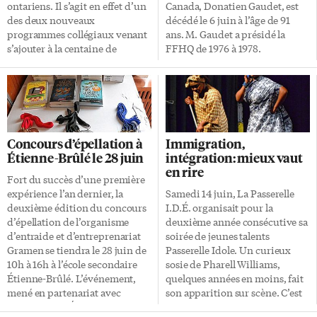
étudient dans le domaine des
l’élémentaire la semaine
ontariens. Il s’agit en effet d’un
Canada, Donatien Gaudet, est
métiers […]
dernière. On y a entendu
des deux nouveaux
décédé le 6 juin à l’âge de 91
Papaoutai […]
programmes collégiaux venant
ans. M. Gaudet a présidé la
s’ajouter à la centaine de
FFHQ de 1976 à 1978.
programmes déjà offerts par La
«Donatien Gaudet a été élu
Cité sur ses différents campus.
président à la toute première
Ces programmes seront les seuls
assemblée générale annuelle de
du genre à être offerts en
la Fédération», rappelle la
français, en Ontario. Le
présidente actuelle de la FCFA,
programme de Sommelier –
Marie-France Kenny. «C’était
Concours d’épellation à
Immigration,
bière s’ajoute à la liste de
l’époque où tout restait à faire
Étienne-Brûlé le 28 juin
intégration: mieux vaut
programmes de l’École
pour que les francophones
en rire
d’administration, d’hôtellerie
puissent vivre en français
Fort du succès d’une première
et de tourisme de La Cité. Dans
partout au pays.» Donatien
expérience l’an dernier, la
Samedi 14 juin, La Passerelle
le cadre de ce programme offert
Gaudet a également été
deuxième édition du concours
I.D.É. organisait pour la
en deux étapes, les étudiants se
secrétaire général de la Société
d’épellation de l’organisme
deuxième année consécutive sa
familiariseront […]
nationale de l’Acadie (1974-
d’entraide et d’entreprenariat
soirée de jeunes talents
1977), président de […]
Gramen se tiendra le 28 juin de
Passerelle Idole. Un curieux
10h à 16h à l’école secondaire
sosie de Pharell Williams,
Étienne-Brûlé. L’événement,
quelques années en moins, fait
mené en partenariat avec
son apparition sur scène. C’est
APRORESCO Éducation
Enzo, notre animateur de la