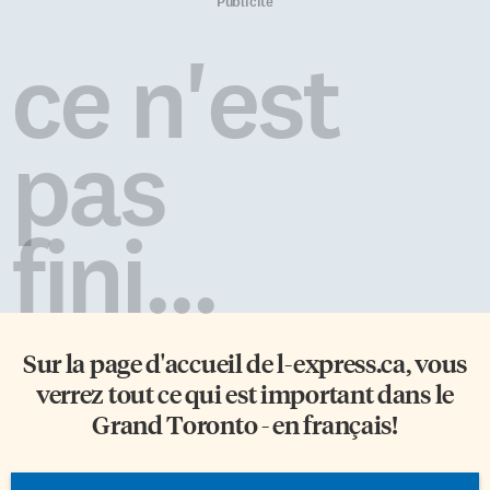
nouvelle ligne graphique du
Publicité
festival automnal. Toute en
couleurs et en «harmonies»,
ce n'est
vous pourrez la découvrir sur le
matériel promotionnel que
l’association distribuera lors de
la Franco Fierté (fin juin) et de
pas
la Franco Fête (début juillet).
Au programme, un bilan de
l’édition 2013 pour le moins
positif […]
fini...
Sur la page d'accueil de
l-express.ca
, vous
verrez tout ce qui est important dans le
Grand Toronto - en français!