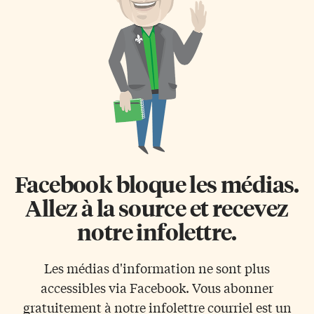
a) choc, b) ceinture, c)
provinciales peu de temps
souplesse. 7. Un comédon, c’est:
après la nomination de la
[…]
première Franco-Ontarienne
au poste de Procureur général
n’a pas donné le temps à
Madeleine Meilleur […]
Facebook bloque les médias.
Allez à la source et recevez
notre infolettre.
Les médias d'information ne sont plus
accessibles via Facebook. Vous abonner
gratuitement à notre infolettre courriel est un