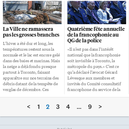
personnel qu’il a connus. Il a
installés dans tout le Collège et
revu avec plaisir ces couloirs et
chacun d’entre eux représentait
ces salles qu’il a fréquentées
un pays où la francophonie a
pendant quelques années. Le
une forte influence. Jean-
moment fort de la visite a été
Baptiste Martin un pvtiste
La Ville ne ramassera
Quatrième fête annuelle
son entrée dans la grande
arrivé en janvier dernier
pas les grosses branches
de la francophonie au
cafétéria où l’attendaient des
représentait la Belgique: «Pour
QG de la police
dizaines d’élèves, qui l’ont
cette journée on fait un peu de
L’hiver a été dur et long, les
applaudi chaleureusement. Les
bénévolat pour présenter la
températures restent sous la
«Il n’est pas dans l’intérêt
jeunes étaient très fiers de
francophonie. L’idée est de
normale et le lac est encore gelé
national que la francophonie
rencontrer ce sportif
proposer aux étudiants d’en
dans des baies et marinas. Mais
soit invisible à Toronto, la
d’exception, qui constitue un
connaître un peu plus sur le
la neige a déjà fondu presque
métropole du pays.» C’est ce
[…]
pays donc on leur présente par
partout à Toronto, faisant
qu’a déclaré l’avocat Gérard
exemple des expressions
apparaître sur nos terrains des
Lévesque aux membres et
typiques […]
débris datant de la tempête de
invités du Comité consultatif
verglas de décembre. Ces
francophone du service de la
branches cassées et même des
police de Toronto le 20 mars,
sapins de Noël abandonnés
lors des célébrations de la
<
1
2
3
4
…
9
>
seront désormais ramassés
Journée internationale de la
toutes les deux semaines en
francophonie au quartier
même temps que les sacs en
général de la police. Le
papier habituels contenant les
chroniqueur de L’Express et