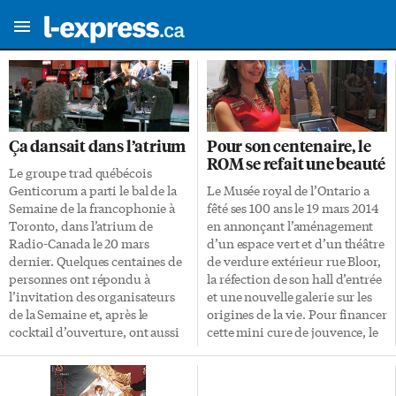
Ça dansait dans l’atrium
Pour son centenaire, le
ROM se refait une beauté
Le groupe trad québécois
Genticorum a parti le bal de la
Le Musée royal de l’Ontario a
Semaine de la francophonie à
fêté ses 100 ans le 19 mars 2014
Toronto, dans l’atrium de
en annonçant l’aménagement
Radio-Canada le 20 mars
d’un espace vert et d’un théâtre
dernier. Quelques centaines de
de verdure extérieur rue Bloor,
personnes ont répondu à
la réfection de son hall d’entrée
l’invitation des organisateurs
et une nouvelle galerie sur les
de la Semaine et, après le
origines de la vie. Pour financer
cocktail d’ouverture, ont aussi
cette mini cure de jouvence, le
applaudi le groupe pop-jazz
ROM lance une campagne de
torontois Amélie et les singes
financement de 15 millions $
bleus, puis Madascar Slim et
intitulée «Pour l’amour du