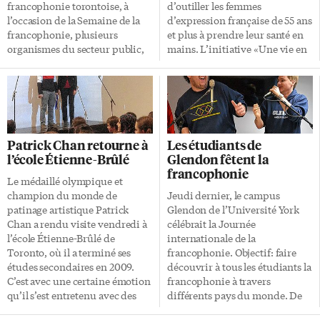
de célébrer le parcours
francophonie torontoise, à
d’outiller les femmes
absolument incroyable de la
l’occasion de la Semaine de la
d’expression française de 55 ans
francophonie en Ontario
francophonie, plusieurs
et plus à prendre leur santé en
depuis 400 ans. Si la langue
organismes du secteur public,
mains. L’initiative «Une vie en
française se parle encore après
privé et communautaire se sont
santé» est pilotée par l’Union
[…]
réunis autour de tables rondes
culturelle des Franco-
thématiques, pour faire le point
Ontariennes en collaboration
sur les services aux nouveaux
avec l’Alliance des femmes de la
arrivants francophones. «Nous
francophonie canadienne et
sommes réunis pour resserrer
financée par le ministère de la
Patrick Chan retourne à
Les étudiants de
les liens entre nos organismes,
Santé et des Soins de longue
l’école Étienne-Brûlé
Glendon fêtent la
pour faire un bilan des récentes
durée de l’Ontario. «Ce projet
francophonie
réalisations, et pour réfléchir
cadre parfaitement bien avec
Le médaillé olympique et
ensemble aux grands défis à
les orientations de nos deux
champion du monde de
Jeudi dernier, le campus
venir», a déclaré Alexandre
organisations qui souhaitent
patinage artistique Patrick
Glendon de l’Université York
Brassard, directeur de
améliorer la situation des
Chan a rendu visite vendredi à
célébrait la Journée
recherche au Collège Glendon
femmes et […]
l’école Étienne-Brûlé de
internationale de la
et organisateur de […]
Toronto, où il a terminé ses
francophonie. Objectif: faire
études secondaires en 2009.
découvrir à tous les étudiants la
C’est avec une certaine émotion
francophonie à travers
qu’il s’est entretenu avec des
différents pays du monde. De
enseignants et membres du
nombreux stands étaient