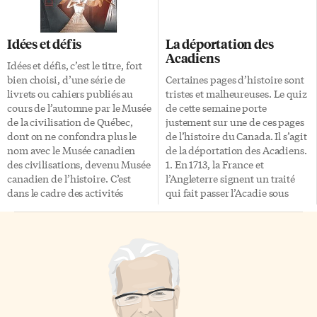
Donné Roberts.
ROM». Le lieutenant-
gouverneur général de
l’Ontario, David C. Onley, a
Idées et défis
La déportation des
ouvert les célébrations
Acadiens
mercredi dernier avec un
Idées et défis, c’est le titre, fort
message du palais de
bien choisi, d’une série de
Certaines pages d’histoire sont
Buckingham (en anglais): «Le
livrets ou cahiers publiés au
tristes et malheureuses. Le quiz
19 mars 1914, le Duc de
cours de l’automne par le Musée
de cette semaine porte
Connaught, mon arrière-grand-
de la civilisation de Québec,
justement sur une de ces pages
oncle, a […]
dont on ne confondra plus le
de l’histoire du Canada. Il s’agit
nom avec le Musée canadien
de la déportation des Acadiens.
des civilisations, devenu Musée
1. En 1713, la France et
canadien de l’histoire. C’est
l’Angleterre signent un traité
dans le cadre des activités
qui fait passer l’Acadie sous
marquant les 25 années de son
domination anglaise. Est-ce le
existence (1988 -2013) que le
Traité d’Utrecht, le Traité de
Musée de la civilisation a réalisé
Paris ou le Traité de Versailles?
et publié une série de dossiers,
2. Est-ce que la déportation des
appelés cahiers, qui sont de
Acadiens a lieu en 1745, 1755 ou
véritables livres sous
1765? 3. Quel autre nom a-t-on
couverture rigide, mesurant
donné à la déportation des
28×21 cm, coptant en moyenne
Acadiens: Le Grand