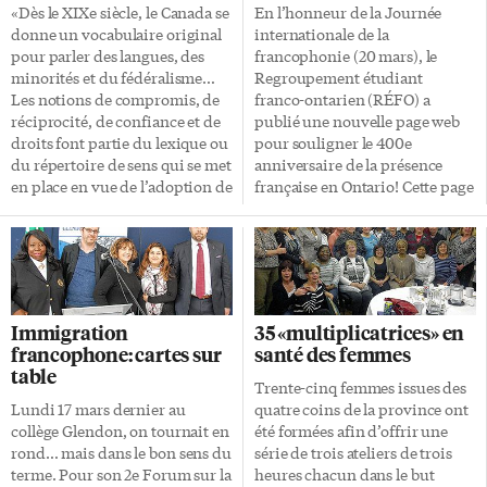
«Dès le XIXe siècle, le Canada se
En l’honneur de la Journée
donne un vocabulaire original
internationale de la
pour parler des langues, des
francophonie (20 mars), le
minorités et du fédéralisme…
Regroupement étudiant
Les notions de compromis, de
franco-ontarien (RÉFO) a
réciprocité, de confiance et de
publié une nouvelle page web
droits font partie du lexique ou
pour souligner le 400e
du répertoire de sens qui se met
anniversaire de la présence
en place en vue de l’adoption de
française en Ontario! Cette page
la nouvelle constitution
relate les grands moments de la
canadienne.» C’était le propos
vie politique des Franco-
de la politicologue franco-
Ontarien.ne.s depuis les quatre
ontarienne Linda Cardinal le 21
derniers siècles et vise à
mars, au déjeuner-causerie
accroître les connaissances des
annuel organisé autour de
étudiant.e.s de l’Ontario
Immigration
35 «multiplicatrices» en
Maître Michel Bastarache (ex-
français au sujet de leur histoire
francophone: cartes sur
santé des femmes
juge à la Cour suprême) à
collective. Le RÉFO cherche
table
Ottawa. La professeure Cardinal
aussi à stimuler leur sens
Trente-cinq femmes issues des
ajoute que «ce répertoire
d’engagement envers la
Lundi 17 mars dernier au
quatre coins de la province ont
rivalisera avec un autre
communauté franco-
collège Glendon, on tournait en
été formées afin d’offrir une
ensemble de notions que
ontarienne. «Pour notre
rond… mais dans le bon sens du
série de trois ateliers de trois
mettront de l’avant […]
Regroupement, il est important
terme. Pour son 2e Forum sur la
heures chacun dans le but