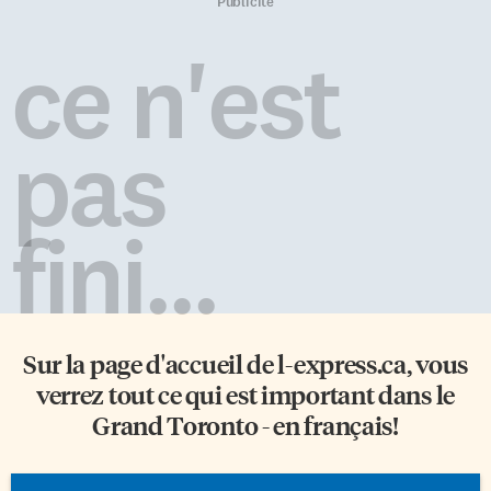
feuilles, brindilles de gazon et
récipiendaire en 2012 du Prix
Publicité
autres branchages du jardin.
de la francophonie était le
L’administration municipale
conférencier de ce quatrième
ce n'est
indique que le diamètre des
événement festif annuel, auquel
branches laissées au bord du
ont participé le chef William
chemin ne doit […]
Blair, le président de la
Commission du service de
pas
police, Alok Mukherjee, et la […]
fini...
Sur la page d'accueil de
l-express.ca
, vous
verrez tout ce qui est important dans le
Grand Toronto - en français!