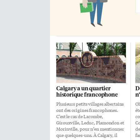
un
Ad
Calgary a un quartier
D
historique francophone
n
Plusieurs petits villages albertains
Oh
ont des origines francophones.
ét
C’est le cas de Lacombe,
co
Girouxville, Leduc, Plamondon et
Co
Morinville, pour n’en mentionner
de
que quelques-uns. À Calgary, il
fa