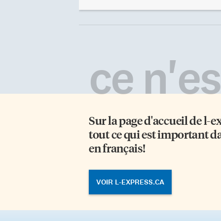
un Stradivarius Windsor-
12
Weinstein de 1717. Elle remporte le
d’
Prix d’Europe et apparaît comme
«C
soliste avec l’Orchestre
fe
Métropolitain, l’Orchestre du
TI
Centre national des Arts, I Musici
«q
ce n'est
de Montréal et l’Orchestre
pa
philharmonique de Timisoara en
av
Roumanie. Son talent est salué par
de
des violonistes du monde entier.
Voyage à travers la passion de cette
jeune femme née avec […]
Sur la page d'accueil de
l-e
tout ce qui est important d
en français!
VOIR L-EXPRESS.CA