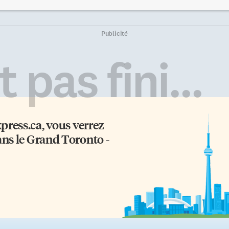
 jeunes cinéphiles de 16 et 17 ans
à votre partenaire à l’angle de
écoles secondaires de Toronto.
Queen et Brock. Bon d’accord le
’est la formule originale de ce
quartier n’est pas idéal pour des
stival», indique la directrice de
retrouvailles romantiques. Mais
Publicité
FF Kids, Elizabeth Muskala,
être romantique n’est pas le but
ue de compter sur la
ici. La Galerie 1313 offre jusqu’au
 pas fini...
rticipation d’un tel comité
16 février un bouillon de cul(ture
iseur d’adolescents passionnés
The Sex Show Exhibition. Une
 cinéma. Ça nous permet de […]
exposition foutrement […]
xpress.ca
, vous verrez
ans le Grand Toronto -