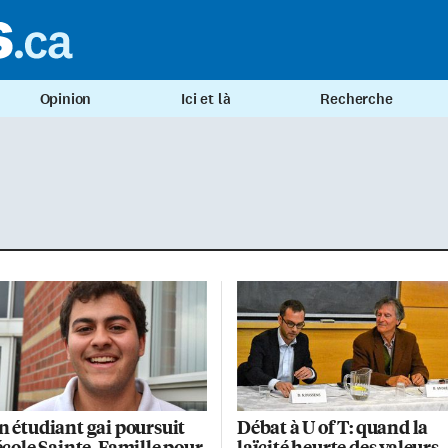
Opinion
Ici et là
Recherche
n étudiant gai poursuit
Débat à U of T: quand la
’école Sainte-Famille pour
laïcité heurte des valeurs