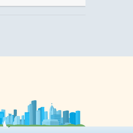
collectif PADEGO (les artistes Paul
Walty, Denis Leclerc et Joseph
Muscat) fait partie de l’exposition
de leurs oeuvres personnelles,
Sous-pression V / Est-ce que tu
viens, chéri?, présentée à la Galerie
):
Glendon jusqu’au 14 mars.