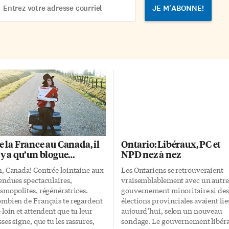
 […]
qui […]
dress
e la France au Canada, il
Ontario: Libéraux, PC et
’y a qu’un blogue…
NPD nez à nez
, Canada! Contrée lointaine aux
Les Ontariens se retrouveraient
endues spectaculaires,
vraisemblablement avec un autre
smopolites, régénératrices.
gouvernement minoritaire si des
mbien de Français te regardent
élections provinciales avaient li
 loin et attendent que tu leur
aujourd’hui, selon un nouveau
sses signe, que tu les rassures,
sondage. Le gouvernement libéra