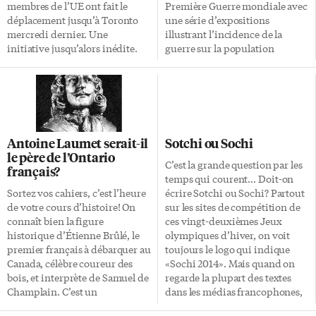
Canadiens […]
membres de l’UE ont fait le
Première Guerre mondiale avec
déplacement jusqu’à Toronto
une série d’expositions
mercredi dernier. Une
illustrant l’incidence de la
initiative jusqu’alors inédite.
guerre sur la population
L’Europe n’aura jamais semblé
ontarienne. Une nouvelle
aussi proche. Pendant deux
exposition en ligne inaugure la
jours, une délégation
série, présentant les lettres
européenne, composée des
échangées par Sadie Arbuckle,
ambassadeurs et de chargés
employée de bureau, et le soldat
d’affaires de la majorité des
Harry Mason avant et pendant
Antoine Laumet serait-il
Sotchi ou Sochi
pays de l’UE, a fait escale dans
la guerre, jusqu’à ce que Mason
le père de l’Ontario
la ville reine. C’était la première
soit tué au combat en 1917. Les
C’est la grande question par les
français?
d’une série de visites dans les
lettres de Harry sur sa vie de
temps qui courent… Doit-on
provinces canadiennes,
soldat et celles de Sadie sur la
Sortez vos cahiers, c’est l’heure
écrire Sotchi ou Sochi? Partout
prévues tout au long de l’année.
vie au pays illustrent de façon
de votre cours d’histoire! On
sur les sites de compétition de
Mercredi, l’Ontario a donc
détaillée et émouvante le
connaît bien la figure
ces vingt-deuxièmes Jeux
ouvert le bal, avec une […]
contraste entre leurs
historique d’Étienne Brûlé, le
olympiques d’hiver, on voit
expériences. «L’exposition en
premier français à débarquer au
toujours le logo qui indique
ligne nous […]
Canada, célèbre coureur des
«Sochi 2014». Mais quand on
bois, et interprète de Samuel de
regarde la plupart des textes
Champlain. C’est un
dans les médias francophones,
personnage bien connu des
on remarque que la graphie