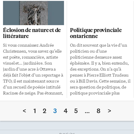
livres d’histoires. Mais qu’en
«Sotchi» l’emporte. Fort
est-il d’Antoine Laumet «de
heureusement d’ailleurs.
Lamothe Cadillac»? Connu
Pourquoi «fort heureusement»?
aujourd’hui essentiellement
Parce que c’est la façon dont on
comme la marque d’une
doit écrire le nom de cette ville
Éclosion de nature et de
Politique provinciale
prestigieuse voiture, Cadillac
en français. Il existe ce qu’on
littérature
ontarienne
est historiquement considéré
appelle des règles de
comme le fondateur de la ville
transcription ou de
Si vous connaissez Andrée
On dit souvent que la vie d’un
de Détroit. Paul-François
translittération du russe au
Christensen, vous savez qu’elle
politicien ou d’une
Sylvestre, historien, romancier
français et conformément à ces
est poète, romancière, artiste
politicienne demeure assez
et chroniqueur à L’Express, a
règles, il faut bel […]
visuel et… jardinière. Son
éphémère. Il y a, bien entendu,
tenté de nous démontrer mardi
jardin d’une acre à Ottawa a
des exceptions. On n’a qu’à
soir, lors d’une conférence au
déjà fait l’objet d’un reportage à
penser à Pierre Elliott Trudeau
studio du Théâtre français de
TFO; il est maintenant source
ou à Bill Davis. Cette semaine, il
Toronto, que ce personnage
d’un recueil de poésie intitulé
sera question de politique, de
historique, […]
Racines de neige. Pas étonnant,
politique provinciale plus
car l’auteure estime qu’«on ne
précisément. 1. Qui a été le
jardine pas uniquement avec
premier premier ministre de
<
1
2
3
4
5
…
8
>
ses mains et ses sens, mais
l’Ontario: John A. Macdonald,
également avec ses désirs, son
John Sandfield Macdonald,
âme et ses rêves». Andrée
John Abbott Macdonald? 2.
Christensen a d’abord écouté le
Quel premier ministre a laissé