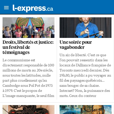
Droits, libertés et justice:
Une soirée pour
un festival de
vagabonder
témoignages
Un air de liberté. C’est ce que
Le communisme est
l’on pouvait ressentir dans les
directement responsable de 100
locaux de l’Alliance française de
millions de morts au 20e siècle,
Toronto mercredi dernier. Dès
sous toutes les latitudes, nulle
19h30, le public a pu voyager au
part plus cruellement qu’au
fil des paysages québécois…
Cambodge sous Pol Pot de 1975
sans bouger de sa chaise.
à 1979. C’est le propos de
Internet? Non, la puissance des
L’image manquante, le seul film
mots. Ceux du conteur
en français parmi les huit à
québécois Simon Gauthier.
l’affiche du Human Rights
L’affaire n’est pas compliquée.
Watch Film Festival, coprésenté
Une chaise, un fond noir, une