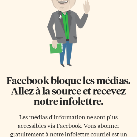
midi, ce Minotaure était dans
d’une imagination fertile, il
les cartons des trois artistes en
construit des jouets mobiles,
vue d’une installation à
comme des tracteurs ou des
Montréal qui a été annulée.
bateaux, au grand plaisir de ses
«Quand la Galerie Glendon
frères et sœurs. Il invente une
nous a approchés, nous […]
[…]
Facebook bloque les médias.
Allez à la source et recevez
notre infolettre.
Les médias d'information ne sont plus
accessibles via Facebook. Vous abonner
gratuitement à notre infolettre courriel est un