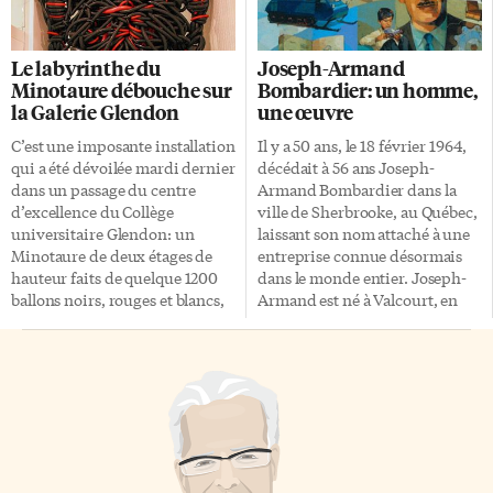
par le Festival international du
lumière tamisée, et un étrange
film de Toronto (TIFF) et
personnage. Laissez-vous
l’organisme bien connu Human
porter par l’histoire et la mise
Le labyrinthe du
Joseph-Armand
Rights Watch, de retour pour
en scène des mots, vous
Minotaure débouche sur
Bombardier: un homme,
une 11e année du 27 février au 6
planterez le décor vous-mêmes.
la Galerie Glendon
une œuvre
mars. Présenté le 3 mars à 18h30
Chasse-misère Et il y en avait,
au TIFF BellLightBox, rue King
du paysage, pour celui qui
C’est une imposante installation
Il y a 50 ans, le 18 février 1964,
ouest, le film de Rithy Panh,
voulait voir. Pas de circuit
qui a été dévoilée mardi dernier
décédait à 56 ans Joseph-
primé à […]
touristique ou de […]
dans un passage du centre
Armand Bombardier dans la
d’excellence du Collège
ville de Sherbrooke, au Québec,
universitaire Glendon: un
laissant son nom attaché à une
Minotaure de deux étages de
entreprise connue désormais
hauteur faits de quelque 1200
dans le monde entier. Joseph-
ballons noirs, rouges et blancs,
Armand est né à Valcourt, en
créé par le collectif torontois
Estrie, le16 avril 1907. L’enfant
PADEJO (Paul Walty, Denis
s’intéresse très tôt à la
Leclerc et Joseph Muscat) dont
mécanique, démontant et
d’autres oeuvres personnelles
remontant les mécanismes de
sont exposées à la Galerie
jouets. À 13 ans, il fabrique un
Glendon. Travail ludique
modèle réduit de locomotive
éphémère qui sera démonté
fonctionnant avec un
(crevé!) le 3 mars à 3h de l’après-
mécanisme d’horlogerie. Doté