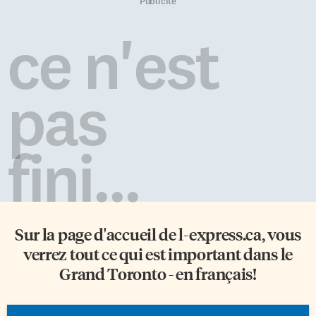
silence de son jardin, qui s’est
son nom à une ville ontarienne:
Publicité
transformé en «musiques
Arthur Sturgis Hardy, William
inaudibles», puis l’a regardé
Howard Hearst, John Robarts?
ce n'est
pour découvrir que son
3. Quel premier ministre a été le
obscurité lui «révélait une la
plus longtemps en fonction: le
source de sa lumière». Le […]
libéral Oliver Mowat ou […]
pas
fini...
Sur la page d'accueil de
l-express.ca
, vous
verrez tout ce qui est important dans le
Grand Toronto - en français!