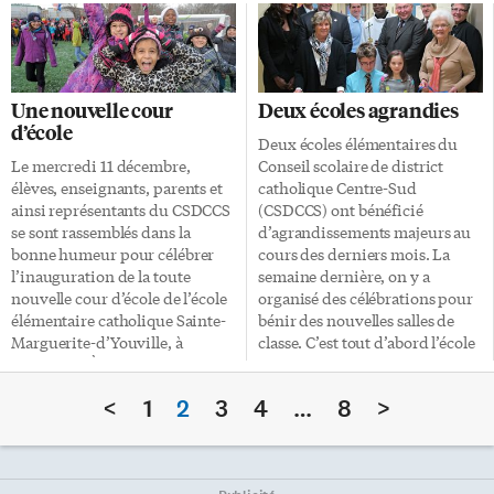
Online Educa est la plus grande
secondaire catholique Jean-
conférence consacrée à
Vanier, la semaine dernière. Ce
l’apprentissage en ligne pour
rassemblement toujours très
les secteurs privé et public.
animé a permis aux élèves de se
Marc Cormier, directeur de SOS
préparer à la grande fête de
Une nouvelle cour
Deux écoles agrandies
DEVOIRS, était l’un des
Noël dans la tradition
d’école
panellistes invités à discuter
catholique. À travers
Deux écoles élémentaires du
des moyens qui permettent de
l’animation de Jonathan Roy et
Le mercredi 11 décembre,
Conseil scolaire de district
venir en aide aux jeunes
de l’équipe de pastorale du
élèves, enseignants, parents et
catholique Centre-Sud
apprenants préuniversitaires.
CSDCCS, les élèves ont pu
ainsi représentants du CSDCCS
(CSDCCS) ont bénéficié
Les participants ont posé de
découvrir comment «l’accueil
se sont rassemblés dans la
d’agrandissements majeurs au
nombreuses questions sur
de Jésus, Dieu parmi […]
bonne humeur pour célébrer
cours des derniers mois. La
l’expérience SOS […]
l’inauguration de la toute
semaine dernière, on y a
nouvelle cour d’école de l’école
organisé des célébrations pour
élémentaire catholique Sainte-
bénir des nouvelles salles de
Marguerite-d’Youville, à
classe. C’est tout d’abord l’école
Etobicoke. À cette occasion, le
élémentaire catholique
conseil d’école a remis une
Georges-Étienne-Cartier (dans
<
1
2
3
4
…
8
>
boîte de jeux extérieurs à
le quartier des rues Gerrard et
chaque classe. Réjean Sirois,
Coxwell à Toronto) qui, le jeudi
directeur de l’éducation,
5 décembre, a rassemblé les
Nathalie Dufour-Séguin,
élèves de l’école afin de bénir les