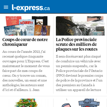
Coups de cœur de notre
La Police provinciale
chroniqueur
scrute des milliers de
plaques sur les routes
Au cours de l’année 2013, j’ai
recensé quelque cinquante
Il sera dorénavant plus risqué
ouvrages pour L’Express. C’est
de conduire un véhicule avec
maintenant le moment de vous
un permis suspendu, car la
faire part de mes coups de
Police provinciale de l’Ontario
cœur. On y trouve un roman,
(PPO) devient le premier corps
des nouvelles, un essai et une
de police de la province et l’un
anthologie; les auteurs sont
des premiers au Canada à
d’ici et d’ailleurs. 1. Jean
utiliser un appareil de lecture
Mohsen Fahmy, Les Chemins
automatique des plaques
de la liberté, tome 1 – Marie et
d’immatriculation (LAPI) à
Fabien, Éditions JCL. Voici un
bord de ses véhicules de