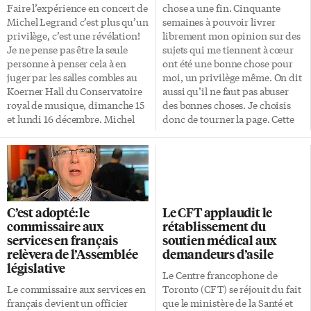
Faire l’expérience en concert de
chose a une fin. Cinquante
Michel Legrand c’est plus qu’un
semaines à pouvoir livrer
privilège, c’est une révélation!
librement mon opinion sur des
Je ne pense pas être la seule
sujets qui me tiennent à cœur
personne à penser cela à en
ont été une bonne chose pour
juger par les salles combles au
moi, un privilège même. On dit
Koerner Hall du Conservatoire
aussi qu’il ne faut pas abuser
royal de musique, dimanche 15
des bonnes choses. Je choisis
et lundi 16 décembre. Michel
donc de tourner la page. Cette
Legrand nous a offert deux
chronique est mon 50e et
soirées remplies de joie, de
dernier «J’ai pour mon dire».
bonne humeur et d’échanges
Au fil des ans, L’Express m’a
riches… du haut de ses 81
offert une tribune de choix
années! Un véritable génie
pour aborder, entre autres, des
musical, toujours aussi
bribes d’histoire franco-
C’est adopté: le
Le CFT applaudit le
dynamique et prolifique.
ontarienne. Ce fut le cas avec la
commissaire aux
rétablissement du
D’ailleurs Michel Legrand nous
chronique Les Hiers, qui fut
services en français
soutien médical aux
a présenté, en guise
suivie du quiz Qui suis-je? […]
relèvera de l’Assemblée
demandeurs d’asile
d’introduction, une nouvelle
législative
composition (Comme une
Le Centre francophone de
symphonie héroïque) qu’il a
Le commissaire aux services en
Toronto (CFT) se réjouit du fait
écrit juste pour lui cette […]
français devient un officier
que le ministère de la Santé et