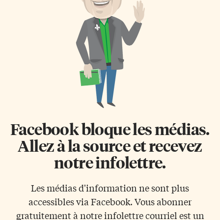
cadeau, ici ou en d’autres pays,
l’Ontario à partir du 1er janvier.
une «pomme d’or», c’est-à-dire
Pour la nouvelle année, je
une orange, un fruit alors rare
souhaite que les chefs des trois
[…]
partis représentés […]
Facebook bloque les médias.
Allez à la source et recevez
notre infolettre.
Les médias d'information ne sont plus
accessibles via Facebook. Vous abonner
gratuitement à notre infolettre courriel est un