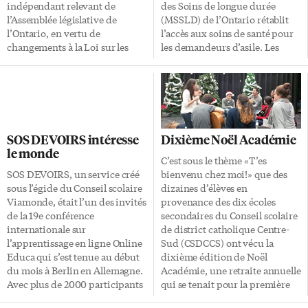
indépendant relevant de
des Soins de longue durée
l’Assemblée législative de
(MSSLD) de l’Ontario rétablit
l’Ontario, en vertu de
l’accès aux soins de santé pour
changements à la Loi sur les
les demandeurs d’asile. Les
services en français qui ont été
clients du CFT qui sont
adoptés à l’unanimité en
demandeurs d’asile ont
troisième lecture, ce mercredi
beaucoup souffert des
11 décembre. La nouvelle loi,
restrictions imposées par le
qui est le 12e projet de loi du
gouvernement fédéral sur
gouvernement libéral
l’accès aux soins de santé dans
SOS DEVOIRS intéresse
Dixième Noël Académie
minoritaire à être adopté en
le cadre du Programme fédéral
le monde
2013, va faire en sorte que
de santé intérimaire (PFSI)
C’est sous le thème «T’es
François Boileau relèvera de
depuis le 1er juillet 2012. En
SOS DEVOIRS, un service créé
bienvenu chez moi!» que des
l’Assemblée législative et non
effet, les services médicaux du
sous l’égide du Conseil scolaire
dizaines d’élèves en
plus de la ministre déléguée
CFT comptent plus de 250
Viamonde, était l’un des invités
provenance des dix écoles
aux affaires francophones,
clients dans cette position, qui
de la 19e conférence
secondaires du Conseil scolaire
Madeleine Meilleur. C’est le
se sont vus interdire l’accès à
internationale sur
de district catholique Centre-
même statut que celui de
des spécialistes, des
l’apprentissage en ligne Online
Sud (CSDCCS) ont vécu la
l’ombudsman, de la
médicaments, […]
Educa qui s’est tenue au début
dixième édition de Noël
vérificatrice générale, et de
du mois à Berlin en Allemagne.
Académie, une retraite annuelle
quelques autres grands […]
Avec plus de 2000 participants
qui se tenait pour la première
venus d’une centaine de pays,
fois à Welland, à l’école