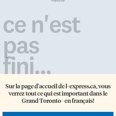
présidente du Conseil, Claude-
nouvelles salles de classe pour le
Publicité
Reno D’Aigle, conseiller
préscolaire et la cour d’école qui
scolaire, et Andréanne Lépine,
compte maintenant une piste
ce n'est
directrice de l’école, ont coupé
d’athlétisme et un terrain de
le ruban.
soccer. Le Père Justin
Desroches, curé de la paroisse
Sacré-Cœur, a […]
pas
fini...
Sur la page d'accueil de
l-express.ca
, vous
verrez tout ce qui est important dans le
Grand Toronto - en français!