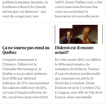
trésorier du Barreau Thomas
publiée la semaine dernière, le
(AFO), Denis Vaillancourt, a fait
G. Conway. «Les conclusions du
Conference Board du Canada
contre mauvaise fortune bon
rapport […]
estime que ces absences – qui
coeur en souhaitant la
vont du congé pour une
bienvenue à la nouvelle porte-
maladie bénigne au congé de
parole du parti Progressiste-
longue durée – ont coûté à
Conservateur en matière
l’économie canadienne environ
d’Affaires francophones, la
16,6 milliards $ en 2012.
députée unilingue anglophone
«L’absentéisme n’est pas
de Nepean-Carleton, Lisa
simplement un problème de
MacLeod. Celle-ci a été choisie
Ça ne tourne pas rond au
Diderot est-il encore
ressources humaines. À moins
par le chef Tim Hudak pour
Québec
actuel?
que les organisations
remplacer le député bilingue de
commencent à gérer
Thornhill, Peter Shurman,
Comparé notamment à
En cette année 2013, on célèbre
proactivement l’absentéisme,
empêtré ces temps-ci dans un
l’Ontario, l’Alberta et la
le 300e anniversaire de
cette tendance va probablement
imbroglio sur ses allocations de
Colombie-Britannique), le
naissance de Diderot, l’auteur
s’accélérer avec le vieillissement
logement (sa résidence
Québec a un produit intérieur
d’une révolution intellectuelle
de la population active», met en
principale est située dans la
brut (PIB) par habitant
qui a marqué son siècle, le
garde Nicole Stewart, auteure
région du Niagara). Le comté
inférieur de 25%, une moyenne
Siècle des Lumières. Denis
de Quand les employés
de Nepean-Carleton accueille
des salaires inférieure de 16%,
Diderot est né le 5 octobre 1713,
manquent […]
de nombreux francophones
un taux d’emploi inférieur de
à Langres, une ville de l’est de la
depuis les quinze dernières
4%, un niveau de productivité
France, dans une famille
années», note M. Vaillancourt,
inférieur de 17%, un taux
bourgeoise. Mais il s’en détache
et «la croissance […]