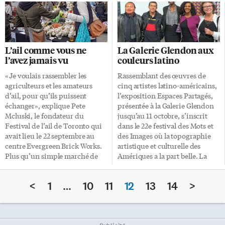
d’investissement privé
après des études dans un
inférieur de 5,4%, des mises en
collège jésuite pour gagner
chantier inférieures de 18%, un
Paris en 1728 et y poursuivre ses
taux d’accès à la propriété
études, on ne sait trop
inférieur de 10,5% et une dette
comment. En 1735, l’université
L’ail comme vous ne
La Galerie Glendon aux
publique supérieure de 30%.
de Paris lui décerne une
l’avez jamais vu
couleurs latino
Bref, l’économie du pays qui
attestation pour avoir suivi
n’est pas un pays pourrait se
avec succès des cours de
«Je voulais rassembler les
Rassemblant des œuvres de
porter beaucoup mieux, selon
philosophie durant deux ans et
agriculteurs et les amateurs
cinq artistes latino-américains,
le quatrième Bulletin de la
de théologie pendant trois ans.
d’ail, pour qu’ils puissent
l’exposition Espaces Partagés,
prospérité diffusé par le Conseil
Après […]
échanger», explique Pete
présentée à la Galerie Glendon
du patronat du Québec, […]
Mcluski, le fondateur du
jusqu’au 11 octobre, s’inscrit
Festival de l’ail de Toronto qui
dans le 22e festival des Mots et
avait lieu le 22 septembre au
des Images où la topographie
centre Evergreen Brick Works.
artistique et culturelle des
Plus qu’un simple marché de
Amériques a la part belle. La
producteurs bio, cet événement
richesse culturelle de
est aussi l’occasion de
l’Amérique Latine est mise en
<
1
…
10
11
12
13
14
>
découvrir toutes les choses
avant dans tout Toronto et plus
folles que l’on peut faire avec
particulièrement à Glendon, le
cette plante potagère. De la
campus bilingue de
crème glacée, tout d’abord.
l’Université York, qui