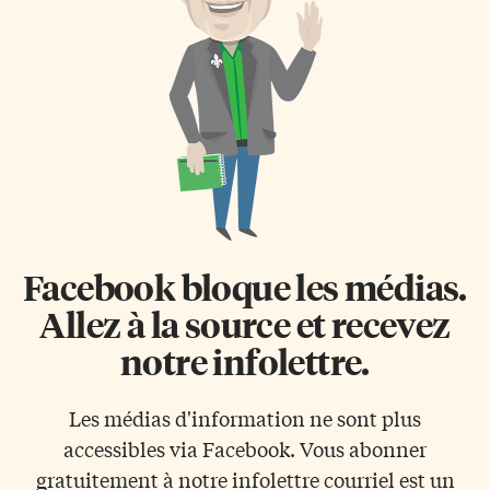
maintenant à Queen’s Park
santé précaire, mais en sécurité.
après avoir remporté l’élection
«Jusqu’à présent, le personnel
partielle dans Etobicoke-
consulaire et mon père ont
Lakeshore pour le Parti
essayé d’en dire le moins
progressiste-conservateur de
possible, même à notre famille,
Tim Hudak. Parmi les
pour s’assurer que tout […]
candidats les plus connus, Tony
Vella, un ancien porte-parole de
la police de Toronto, John
Nunziata, un ex-candidat à la
mairie, Peter Leon, un proche
de Doug […]
Facebook bloque les médias.
Allez à la source et recevez
notre infolettre.
Les médias d'information ne sont plus
accessibles via Facebook. Vous abonner
gratuitement à notre infolettre courriel est un