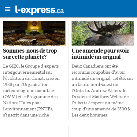
Sommes-nous de trop
Une amende pour avoir
sur cette planète?
intimidé un orignal
Le GIEC, le Groupe d’experts
Deux Canadiens ont été
intergouvernemental sur
reconnus coupables d’avoir
l’évolution du climat, créé en
intimidé un orignal, cet été, sur
1988 par l’Organisation
un lac du nord-ouest de
météorologique mondiale
l’Ontario. Andrew Weiers de
(OMM) et le Programme des
Dryden et Matthew Weiers de
Nations Unies pour
l’Alberta écopent du même
l’environnement (PNUE),
coup d’une amende de 2500 $.
s’inscrit dans une riche
Les deux hommes
tradition catastrophiste. Sa
pourchassaient en bateau, le 19
«science» prend de plus en plus
juillet dernier, un orignal qui
les allures d’une religion… une
nageait dans le lac Eagle, près