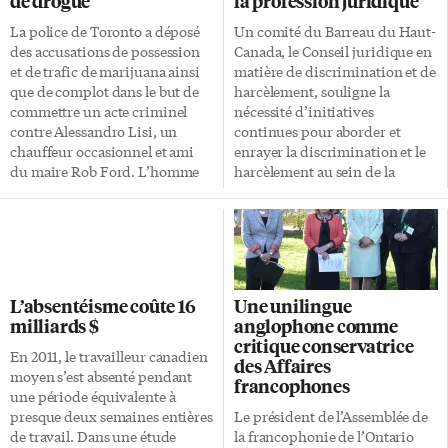
de drogue
la profession juridique
La police de Toronto a déposé
Un comité du Barreau du Haut-
des accusations de possession
Canada, le Conseil juridique en
et de trafic de marijuana ainsi
matière de discrimination et de
que de complot dans le but de
harcèlement, souligne la
commettre un acte criminel
nécessité d’initiatives
contre Alessandro Lisi, un
continues pour aborder et
chauffeur occasionnel et ami
enrayer la discrimination et le
du maire Rob Ford. L’homme
harcèlement au sein de la
de 35 ans avait été appréhendé
profession juridique. Le
mardi soir. Son avocat se refuse
Comité, qui a examiné des
à tout commentaire.
dossiers de plaintes remontant
L’arrestation aurait eu lieu vers
jusqu’à 10 ans, indique que
20h, mardi soir, dans un
«toutes les formes de
nettoyeur de l’ouest de la ville,
discrimination et de
L’absentéisme coûte 16
Une unilingue
rapporte Radio-Canada. Les
harcèlement sont toujours
milliards $
anglophone comme
policiers ont fouillé les lieux
persistantes dans le monde
critique conservatrice
durant la nuit, en plus de
juridique et confirme le besoin
En 2011, le travailleur canadien
des Affaires
boucler le périmètre. Les
de programmes du Barreau, tels
moyen s’est absenté pendant
francophones
enquêteurs ont emporté un bac
que ceux mis en œuvre à
une période équivalente à
de plastique, mais on ignore ce
travers la rétention des femmes
presque deux semaines entières
Le président de l’Assemblée de
qu’il contenait. La police […]
en pratique privée», rapporte le
de travail. Dans une étude
la francophonie de l’Ontario