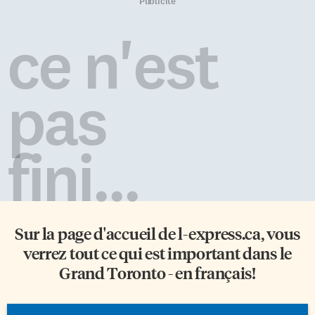
Dans le petit livret distribué à
accueillera de nombreuses
Publicité
l’entrée, les visiteurs peuvent
conférences, présentations et
lire cette recette pour le moins
spectacles. Espacios
ce n'est
surprenante. Et il n’est pas
Compartidos rassemble cinq
nécessaire de posséder une
artistes, l’Uruguayenne Mira
machine à faire de la crème
Martinez, le Panaméen Oswaldo
glacée. Du […]
León Kantule, le Colombien
pas
Carlos Torres, la Jamaïquaine
Shaniqueki Bartley et la
Canadienne Charmaine Lurch,
qui affichent […]
fini...
Sur la page d'accueil de
l-express.ca
, vous
verrez tout ce qui est important dans le
Grand Toronto - en français!