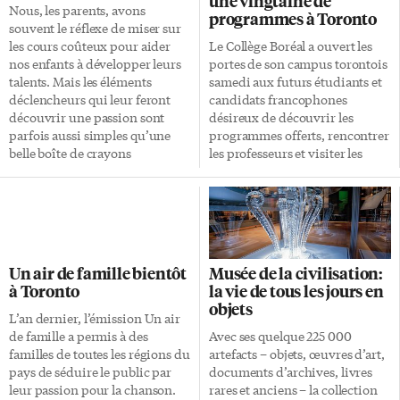
une vingtaine de
Nous, les parents, avons
programmes à Toronto
souvent le réflexe de miser sur
les cours coûteux pour aider
Le Collège Boréal a ouvert les
nos enfants à développer leurs
portes de son campus torontois
talents. Mais les éléments
samedi aux futurs étudiants et
déclencheurs qui leur feront
candidats francophones
découvrir une passion sont
désireux de découvrir les
parfois aussi simples qu’une
programmes offerts, rencontrer
belle boîte de crayons
les professeurs et visiter les
Prismacolor, un coin de table de
nouveaux locaux. Dans une
cuisine et le regard d’une mère
ambiance conviviale, les
heureuse qu’on existe. Ce fut le
visiteurs ont pu échanger avec
cas de Johanne Pepin,
des étudiants actuels, écouter
l’illustratrice avec laquelle je
leurs témoignages et leur poser
travaille toutes les fois que
des questions. Après avoir
Un air de famille bientôt
Musée de la civilisation:
l’occasion se présente depuis
partagé un dîner, les futurs
à Toronto
la vie de tous les jours en
plus de vingt ans et qui lancera
étudiants se sont vus remettre
objets
son exposition solo le 28 avril
des bourses et prix par le
L’an dernier, l’émission Un air
prochain (se poursuivant
président du Collège Boréal,
de famille a permis à des
Avec ses quelque 225 000
jusqu’au 9 juin) au Musée
Denis Hubert-Dutrisac, et la
familles de toutes les régions du
artefacts – objets, œuvres d’art,
régional de Vaudreuil-
vice-présidente associée à
pays de séduire le public par
documents d’archives, livres
Soulanges. Sur […]
l’enseignement dans le Centre-
leur passion pour la chanson.
rares et anciens – la collection