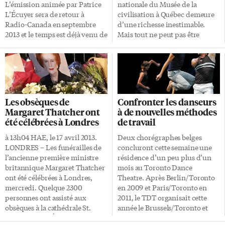
Sud-Ouest, Diane Dubois. Une
L’émission animée par Patrice
nationale du Musée de la
bourse de 500$ a ainsi été
L’Écuyer sera de retour à
civilisation à Québec demeure
offerte à une étudiante inscrite
Radio-Canada en septembre
d’une richesse inestimable.
[…]
2013 et le temps est déjà venu de
Mais tout ne peut pas être
s’inscrire. Toutes les familles du
exposé, des choix s’imposent.
pays, de trois membres et plus,
L’exposition Objets de
peuvent tenter leur chance en
référence, en montre jusqu’au
posant leur candidature dans
1er septembre, donne à voir 70
l’espoir de participer à la
trésors judicieusement
deuxième saison d’Un air de
sélectionnés. L’espace est
Les obsèques de
Confronter les danseurs
famille. La date limite pour
réduit, mais les objets suscitent
Margaret Thatcher ont
à de nouvelles méthodes
s’inscrire a été fixée au 28 avril
un grand intérêt. Présenté dans
été célébrées à Londres
de travail
2013. Les familles intéressées
un design contemporain,
peuvent s’inscrire dès
chaque objet trouve sa place
à 13h04 HAE, le 17 avril 2013.
Deux chorégraphes belges
maintenant sur le […]
parmi les trois thématiques
LONDRES – Les funérailles de
concluront cette semaine une
suivantes: structures et
l’ancienne première ministre
résidence d’un peu plus d’un
pouvoirs, échanges et
britannique Margaret Thatcher
mois au Toronto Dance
communications, innovations
ont été célébrées à Londres,
Theatre. Après Berlin/Toronto
et création. Pouvoir Dans l’aire
mercredi. Quelque 2300
en 2009 et Paris/Toronto en
consacrée aux structures et
personnes ont assisté aux
2011, le TDT organisait cette
pouvoirs, on […]
obsèques à la cathédrale St.
année le Brussels/Toronto et
Paul. La reine Élizabeth II et son
invitait Thomas Hauert et