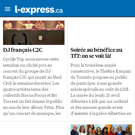
DJ français C2C
Soirée au bénéfice au
TfT: on se voit là!
Cyrille Top nous envoie cette
semaine un cliché pris au
Pour la troisième année
concert du groupe de DJ
consécutive, le Théâtre français
français C2C qui jouait au Mod
de Toronto propose au public
Club la semaine dernière. Les
de participer à une grande
quatre artistes issus des
soirée spéciale au coût de 125$.
collectifs Hocus Pocus et Bit
La soirée du jeudi 25 avril
Torrent on fait danser le public
débutera à 18h par un cocktail
au son de leur album Tetra. Plus
et des amuses-gueule avant
qu’un concert de musique, les
d’assister à la pièce Albertine en
C2C proposent un véritable
cinq temps de Michel Tremblay
spectacle multimédia. N’hésitez
et se conclura en beauté à la
pas à nous envoyer vos photos
galerie Thompson Landry avec