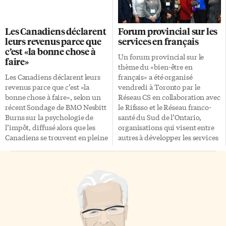
insolites, d’actualité ou d’art à
la fameuse bouffe de Jamie
info@lexpress.to
. L’équipe de
Kennedy et des encans
journalistes de L’Express
silencieux et criés. Cette année,
Les Canadiens déclarent
Forum provincial sur les
choisira chaque semaine une
plusieurs tableaux de Michel
leurs revenus parce que
services en français
photo qui sera publiée dans le
Tremblay seront présentés aux
c’est «la bonne chose à
journal, sur le site Internet et
encans, ainsi que des originaux
Un forum provincial sur le
faire»
sur la page Facebook.
de Philippe Béha, l’illustrateur
thème du «bien-être en
en chef du Théâtre français de
Les Canadiens déclarent leurs
français» a été organisé
Toronto. […]
revenus parce que c’est «la
vendredi à Toronto par le
bonne chose à faire», selon un
Réseau CS en collaboration avec
récent Sondage de BMO Nesbitt
le Rifssso et le Réseau franco-
Burns sur la psychologie de
santé du Sud de l’Ontario,
l’impôt, diffusé alors que les
organisations qui visent entre
Canadiens se trouvent en pleine
autres à développer les services
période de production de leurs
de santé et les services sociaux
déclarations de revenus avant la
en français dans la province. Le
date limite du 30 avril. Selon les
forum a réuni des dizaines
résultats du sondage, des 94%
d’intervenants francophones et
de Canadiens qui produisent
anglophones de différents
une déclaration de revenus
secteurs venus s’informer, se
chaque année, plus de la moitié
rencontrer, partager leurs
(52%) affirment agir ainsi parce
expériences et bâtir des