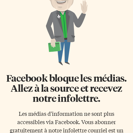
que c’est «la bonne chose à
partenariats pour promouvoir
faire». Les résultats du sondage
le développement de services
ont également révélé d’autres
en français en Ontario.
raisons pour lesquelles les
Partenariats «L’objectif de ce
Canadiens produisent chaque
forum est de favoriser le bien-
année leur […]
être des Franco-ontariens grâce
[…]
Facebook bloque les médias.
Allez à la source et recevez
notre infolettre.
Les médias d'information ne sont plus
accessibles via Facebook. Vous abonner
gratuitement à notre infolettre courriel est un