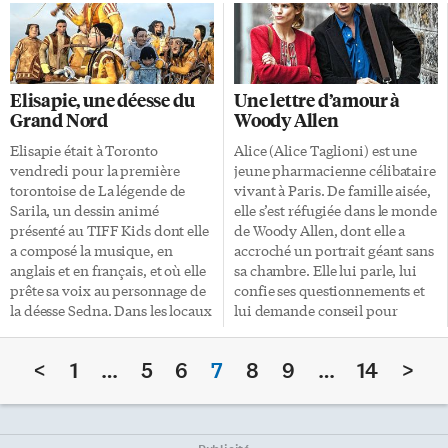
mari, le prince Philip, étaient
Étienne Guilloteau à venir créer
présents, tout comme onze
un spectacle unique tout en
premiers ministres et des
offrant de nouvelles manières
dignitaires provenant de
de travailler aux danseurs de la
partout sur la planète, dont le
compagnie. Étienne Guilloteau
Elisapie, une déesse du
Une lettre d’amour à
premier ministre canadien
a découvert la danse à la fin du
Grand Nord
Woody Allen
Stephen Harper et l’un de ses
secondaire lors d’une activité
prédécesseurs, Brian Mulroney,
extracurriculaire et s’est
Elisapie était à Toronto
Alice (Alice Taglioni) est une
qui a côtoyé Mme Thatcher
rapidement retrouvé au
vendredi pour la première
jeune pharmacienne célibataire
alors qu’ils étaient tous deux
Conservatoire de Poitiers puis à
torontoise de La légende de
vivant à Paris. De famille aisée,
chefs de gouvernement. Au
Bruxelles, dans l’une des
Sarila, un dessin animé
elle s’est réfugiée dans le monde
total, 170 pays étaient
meilleures écoles de danse
présenté au TIFF Kids dont elle
de Woody Allen, dont elle a
représentés aux funérailles.
contemporaine que Thomas
a composé la musique, en
accroché un portrait géant sans
Plus de 700 […]
Hauert a également fréquentée.
anglais et en français, et où elle
sa chambre. Elle lui parle, lui
«En 1998, […]
prête sa voix au personnage de
confie ses questionnements et
la déesse Sedna. Dans les locaux
lui demande conseil pour
du Tiff Bell LightBox, Elisapie
avancer dans la vie. Ses parents,
nous a parlé un peu plus de son
qui s’inquiètent de la voir sans
<
1
…
5
6
7
8
9
…
14
>
implication dans ce projet qui
compagnon, essaient par tous
retrace les aventures de jeunes
les moyens de lui trouver un
Inuits dans le Grand Nord.
amoureux, mais elle ne semble
Avant de composer la musique
pas attirée par les jeunes