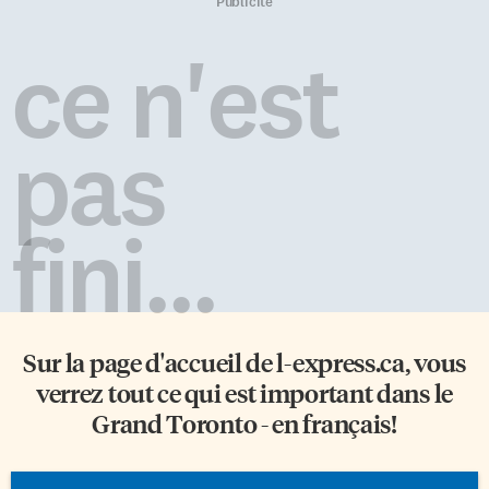
de La légende de Sarila, Elisapie
hommes que lui présentent les
Publicité
avait eu l’occasion de voir
membres de sa famille. Lors
quelques images des
d’un diner, elle rencontre
ce n'est
personnages et des scènes du
Victor (Patrick Bruel), un
dessin […]
expert en sécurité, qui, loin […]
pas
fini...
Sur la page d'accueil de
l-express.ca
, vous
verrez tout ce qui est important dans le
Grand Toronto - en français!