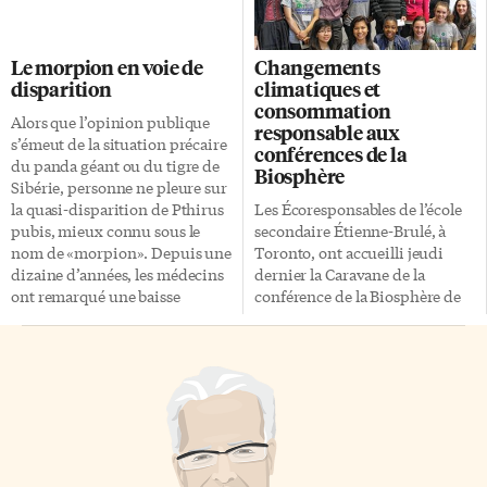
une étude menée sur 200 000
inhabituel de voir des
Américains. Autre résultat
bouteilles de liquides dépassant
frappant: une personne qui
les 100 ml permis ou des
Le morpion en voie de
Changements
cesse de fumer avant 40 ans
couteaux de poche dans les
disparition
climatiques et
voit ses risques de mourir d’un
bagages de cabine des
consommation
mal lié au tabagisme —
passagers, d’autres découvertes
Alors que l’opinion publique
responsable aux
notamment les maladies
les ont surpris. Alors à quelques
s’émeut de la situation précaire
conférences de la
pulmonaires et
jours de la période
du panda géant ou du tigre de
Biosphère
cardiovasculaires — diminuer
d’achalandage de la semaine de
Sibérie, personne ne pleure sur
de […]
relâche, […]
la quasi-disparition de Pthirus
Les Écoresponsables de l’école
pubis, mieux connu sous le
secondaire Étienne-Brulé, à
nom de «morpion». Depuis une
Toronto, ont accueilli jeudi
dizaine d’années, les médecins
dernier la Caravane de la
ont remarqué une baisse
conférence de la Biosphère de
importante des effectifs de cet
Montréal. La journée était
insecte suceur de sang qui élit
entièrement organisée par les
domicile dans les poils pubiens
élèves membres des
des humains. Alors qu’en 2003,
ÉcoResponsables avec l’aide
au moins le tiers de la
précieuse de leur professeur
population australienne avait
Mounir Ferrag. Le musée sur
déjà subi une infestation de
l’environnement qui s’est
morpions, de nos jours, les
installé dans l’ancien pavillon