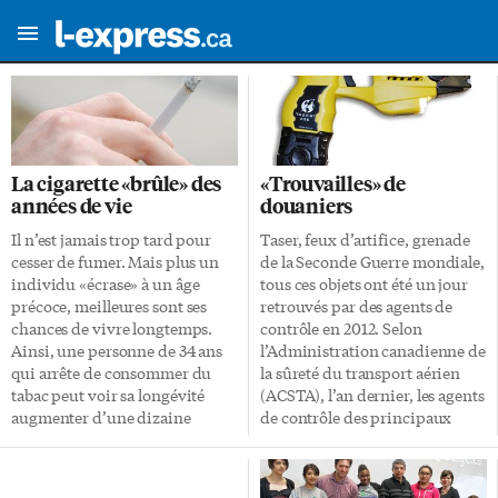
La cigarette «brûle» des
«Trouvailles» de
années de vie
douaniers
Il n’est jamais trop tard pour
Taser, feux d’artifice, grenade
cesser de fumer. Mais plus un
de la Seconde Guerre mondiale,
individu «écrase» à un âge
tous ces objets ont été un jour
précoce, meilleures sont ses
retrouvés par des agents de
chances de vivre longtemps.
contrôle en 2012. Selon
Ainsi, une personne de 34 ans
l’Administration canadienne de
qui arrête de consommer du
la sûreté du transport aérien
tabac peut voir sa longévité
(ACSTA), l’an dernier, les agents
augmenter d’une dizaine
de contrôle des principaux
d’années. Pour un sujet de 54
aéroports du Canada ont
ans, l’espérance de vie s’accroît
contrôlé plus de 51 millions de
de 6 ans en moyenne, révèle
passagers. Bien qu’il ne soit pas