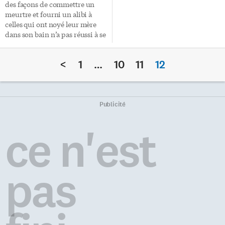
pourront goûter à la multitude
[…]
des façons de commettre un
d’activités […]
meurtre et fourni un alibi à
celles qui ont noyé leur mère
dans son bain n’a pas réussi à se
faire innocenter d’une
accusation de complot pour
<
1
…
10
11
12
meurtre: la Cour suprême du
Canada a confirmé sa
culpabilité. Dans un jugement
unanime rendu vendredi, le
plus haut tribunal du pays a
Publicité
réitéré que pour être coupable
d’un complot, il n’est pas
ce n'est
nécessaire d’avoir participé à la
formulation initiale du projet
d’assassinat, ni d’avoir été
présent lors du meurtre. […]
pas