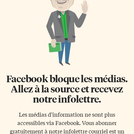
médecins en aperçoivent très
américain de l’Expo 67 donne
rarement chez leurs patients.
de plus en plus de conférences
Quelle est la cause de ce
dans les écoles. Public réceptif
fulgurant déclin? Comme […]
Pour le conférencier François
Pelletier, les jeunes sont une
cible importante pour faire
passer un message écologique:
«C’est un public réceptif.
Aujourd’hui les jeunes
entendent de plus en plus
parler d’écologie, c’est
important […]
Facebook bloque les médias.
Allez à la source et recevez
notre infolettre.
Les médias d'information ne sont plus
accessibles via Facebook. Vous abonner
gratuitement à notre infolettre courriel est un