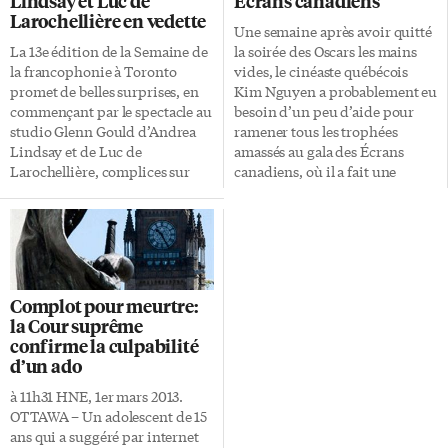
Lindsay et Luc de
Écrans canadiens
Larochellière en vedette
Une semaine après avoir quitté
La 13e édition de la Semaine de
la soirée des Oscars les mains
la francophonie à Toronto
vides, le cinéaste québécois
promet de belles surprises, en
Kim Nguyen a probablement eu
commençant par le spectacle au
besoin d’un peu d’aide pour
studio Glenn Gould d’Andrea
ramener tous les trophées
Lindsay et de Luc de
amassés au gala des Écrans
Larochellière, complices sur
canadiens, où il a fait une
scène comme dans la vie. La
véritable razzia de statuettes
liste exhaustive des activités a
dimanche à Toronto. Le long
été dévoilée jeudi soir dernier à
métrage «Rebelle» a
l’Alliance française de Toronto,
complètement dominé le volet
qui accueillera bon nombre
cinéma de ce premier gala de
d’événements. À noter que nos
l’Académie canadienne du
Complot pour meurtre:
deux conseils scolaires sont
cinéma et de la télévision,
la Cour suprême
pour la première fois impliqués
méritant rien de moins que dix
confirme la culpabilité
directement dans le processus
prix, dont ceux allant au
d’un ado
et siègent sur le comité
meilleur film et au meilleur
organisateur. Du 20 au 27 mars,
réalisateur. La jeune Rachel
à 11h31 HNE, 1er mars 2013.
les francophones et
Mwanza est également montée
OTTAWA – Un adolescent de 15
francophiles de la Ville-Reine
sur scène pour accepter le prix
ans qui a suggéré par internet