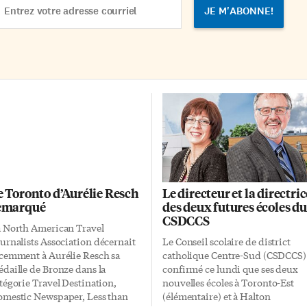
ancophones et […]
son engagement […]
dress
e Toronto d’Aurélie Resch
Le directeur et la directric
emarqué
des deux futures écoles du
CSDCCS
 North American Travel
urnalists Association décernait
Le Conseil scolaire de district
cemment à Aurélie Resch sa
catholique Centre-Sud (CSDCCS)
daille de Bronze dans la
confirmé ce lundi que ses deux
tégorie Travel Destination,
nouvelles écoles à Toronto-Est
mestic Newspaper, Less than
(élémentaire) et à Halton