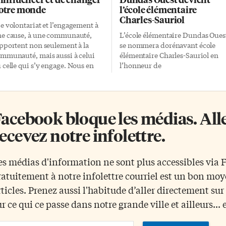
otre monde
l’école élémentaire
Charles-Sauriol
e volontariat et l’engagement à
e cause, à une communauté,
L’école élémentaire Dundas Oues
pportent non seulement à la
se nommera dorénavant école
mmunauté, mais aussi à celui
élémentaire Charles-Sauriol en
 celle qui s’y engage. Nous en
l’honneur de
rons des dividendes pour toute
l’environnementaliste torontois.
tre vie.» Cet éloge de
La décision du nom de l’école a é
implication communautaire a été
prise jeudi soir dernier par les
ononcé jeudi dernier par le juge
membres du Conseil scolaire
acebook bloque les médias. Allez
ul Rouleau dans le cadre de la
Viamonde lors de leur réunion
rémonie de son adoubement
régulière du mois de janvier. Bie
ecevez notre infolettre.
omme membre de la Compagnie
avant que l’environnement ne so
s Cent-Associés francophones.
un sujet sur toutes les lèvres, M.
ur cette occasion, un nombre
Sauriol a dédié sa vie à la
es médias d'information ne sont plus accessibles via
portant de juristes et de
protection de la nature. De plus, i
ratuitement à notre infolettre courriel est un bon mo
rigeants d’organismes avaient
a été un ardent défenseur de la
cepté l’invitation du Comité des
Don Valley et a écrit quatre livres
rticles. Prenez aussi l'habitude d’aller directement su
ngues officielles de l’Association
sur son histoire. En 1989, en
ur ce qui ce passe dans notre grande ville et ailleurs... 
 Barreau de l’Ontario de venir
reconnaissance pour son travail 
hanger avec des membres
conservation et particulièrement
ail