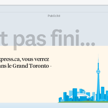
 Colombie-Britannique.
15e anniversaire la semaine
minescence est la plus
dernière: l’importance des paren
portante collection du genre à
qui font que le nombre d’écoles
re présentée au Canada.
francophones augmente
Publicité
exposition retrace l’histoire de
continuellement. Réunis dans u
argent dans la culture
salle de l’hôtel Sheraton, les
 pas fini...
ruvienne et rappelle la
représentants des quatre conseils
scination récurrente que ce
scolaires publics francophones s
tal exerce encore aujourd’hui
sont remémorés les bons souveni
 par ses qualités à la fois divines
de leur «jeunesse» tout en
 luminescentes. Les artefacts
soulignant les énormes progrès
uvrent plus de […]
faits depuis leur création. Tous l
xpress.ca
, vous verrez
voyants sont […]
ans le Grand Toronto -