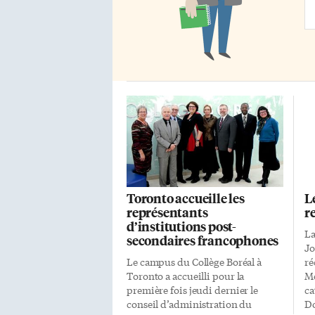
fr
Ad
Toronto accueille les
L
représentants
r
d’institutions post-
La
secondaires francophones
Jo
Le campus du Collège Boréal à
ré
Toronto a accueilli pour la
Mé
première fois jeudi dernier le
ca
conseil d’administration du
Do