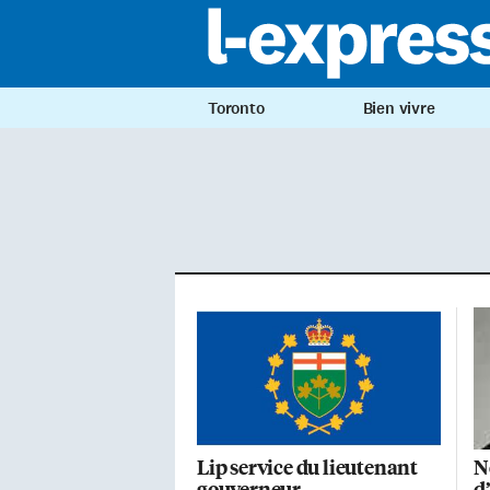
Toronto
Bien vivre
Lip service du lieutenant
N
gouverneur
d