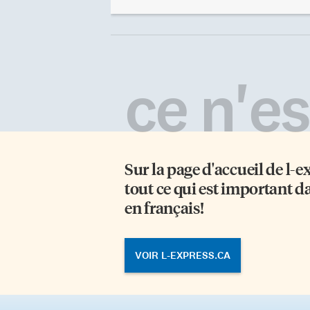
immunitaire de l’organisme face à
la
cette maladie pourrait être
Lu
bénéfique pour bloquer l’avancée
im
des plaques séniles, des dépôts
êt
protéiniques toxiques se formant
L’
dans le cerveau avec la maladie.
l’
ce n'est
Mais plutôt que de combattre
pé
l’inflammation formée autour de
fa
ces plaques, ce chercheur et son
mé
équipe ont cherché à utiliser les
de
défenses du corps humain dans la
et
lutte […]
co
Sur la page d'accueil de
l-e
tout ce qui est important d
en français!
VOIR L-EXPRESS.CA