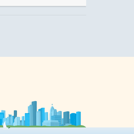
durée en français. Les fonds
ts
récoltés lors de cette soirée iront à
cette cause. Il est notamment
question d’un projet immobilier
ne
qui aurait pour but de construire
le premier centre de soins au
service des adultes francophones
e
en perte d’autonomie. La mission
rs
de la fondation est également de
sensibiliser la […]
es