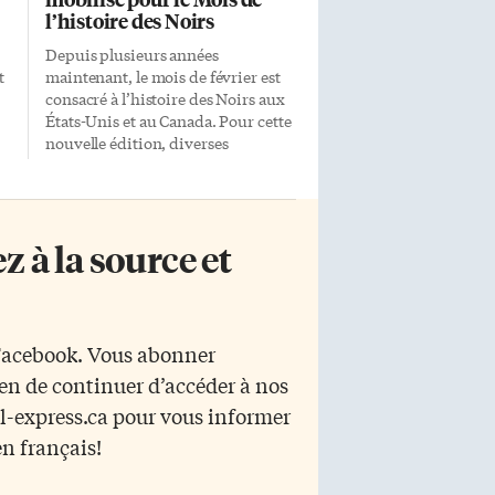
l’histoire des Noirs
Depuis plusieurs années
t
maintenant, le mois de février est
consacré à l’histoire des Noirs aux
États-Unis et au Canada. Pour cette
nouvelle édition, diverses
associations francophones se sont
té
mobilisées pour joindre les
célébrations. Centre francophone
de Toronto Le CFT propose une
 à la source et
programmation depuis février
n
2006. Cette année, plusieurs
it
activités sont organisées: Le 9
février, en partenariat avec
Cinéfranco, le dessin animé Zarafa
 Facebook. Vous abonner
l
sera projeté à Innis Town Hall
yen de continuer d’accéder à nos
(Université de Toronto). Sabine
Raboteur du CFT explique : «On
r l-express.ca pour vous informer
s’est dit qu’en plus d’une soirée
en français!
de
festive c’était l’occasion de
proposer quelque chose de plus