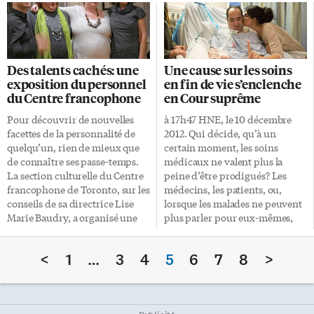
livre, qu’ont fréquenté quelques
Wylde, de Hamilton, pour un
milliers de visiteurs. «En cette
4e mandat. Le Conseil scolaire
édition spéciale, nous voulions
Viamonde accueille plus de
réitérer l’importance du Salon
9450 élèves dans ses 44 écoles.
comme un moyen de réunir les
Collégialité En réélisant Ronald
Des talents cachés: une
Une cause sur les soins
gens – francophones et
Marion, les élus du conseil
exposition du personnel
en fin de vie s’enclenche
francophiles de partout –
scolaire public du Centre-Sud-
du Centre francophone
en Cour suprême
autour du livre. Le Salon du
Ouest de l’Ontario «ont
livre de Toronto se veut avant
confirmé l’importance qu’ils
Pour découvrir de nouvelles
à 17h47 HNE, le 10 décembre
tout la fête du livre, des auteurs
accordent à la collégialité et à la
facettes de la personnalité de
2012. Qui décide, qu’à un
et des lecteurs, […]
collaboration qui règne à la
quelqu’un, rien de mieux que
certain moment, les soins
table du Conseil», lit-on dans le
de connaître ses passe-temps.
médicaux ne valent plus la
communiqué du Conseil. Me
La section culturelle du Centre
peine d’être prodigués? Les
[…]
francophone de Toronto, sur les
médecins, les patients, ou,
conseils de sa directrice Lise
lorsque les malades ne peuvent
Marie Baudry, a organisé une
plus parler pour eux-mêmes,
exposition à la galerie Céline-
leurs représentants? Est-ce que
Allard composée d’œuvres de
d’arrêter les traitements lorsque
<
1
…
3
4
5
6
7
8
>
ses employés, dont certains
les médecins estiment qu’il n’y
possèdent pas mal de talent!
a aucun espoir de
«Sur 85 employés, c’est sûr qu’il
rétablissement équivaut à
y a des talents cachés», avait
permettre à un patient de