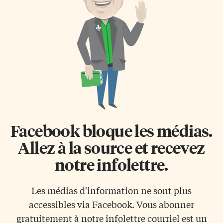
nombreuses surprises au
maladie d’Alzheimer avait fait
public. La performance a duré
les manchettes dans les
vingt minutes pendant
journaux à travers le Canada en
lesquelles l’étonnement a fait
2009. Mme Lavoie qui était
place au […]
francophone bilingue avait
perdu son habileté de pouvoir
communiquer […]
Facebook bloque les médias.
Allez à la source et recevez
notre infolettre.
Les médias d'information ne sont plus
accessibles via Facebook. Vous abonner
gratuitement à notre infolettre courriel est un