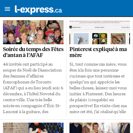
Soirée du temps des Fêtes
Pinterest expliqué à ma
d’antan à l’AFAF
mère
44 invités ont participé au
Si, tout comme ma mère, vous
souper de Noël de l’Association
êtes à la fois une personne
des femmes d’affaires
curieuse que tout intéresse et
francophones de Toronto
quelqu’un qui apprécie les
(AFAF) qui a eu lieu jeudi soir 6
belles choses, laissez-moi vous
décembre, à l’hôtel Novotel du
initier à Pinterest. Des heures
centre-ville. Une très belle
de plaisir (coupable) en
soirée en compagnie d’Éric St-
perspective! En visite chez ma
Laurent à la guitare, des
mère cet été, j’ai réalisé qu’elle
représentantes d’Oasis Centre
utilisait peu son nouveau iPad,
des femmes, du C.A de l’AFAF,
ne connaissant presque rien
et de Paul-Arthur Huot, chef du
aux nouveaux joujoux