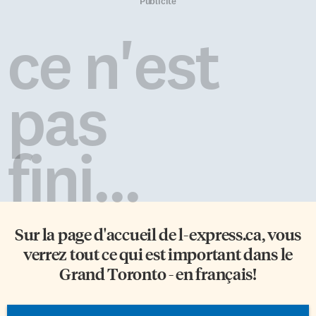
lancé la directrice du CFT, à
mourir ou à précipiter sa mort?
Publicité
l’équipe chargée de la
Ce sont les questions
programmation culturelle.
qu’analyseront sept juges de la
ce n'est
Durant l’été, Sophie Bernier,
Cour suprême du Canada au
coordonnatrice culturelle au
cours des prochaines semaines,
CFT a fait un appel aux
alors qu’ils prépareront leur
employés du CFT pour mettre
jugement dans la cause
pas
en avant leurs […]
nommée «Brian Cuthbertson, et
al. c. […]
fini...
Sur la page d'accueil de
l-express.ca
, vous
verrez tout ce qui est important dans le
Grand Toronto - en français!