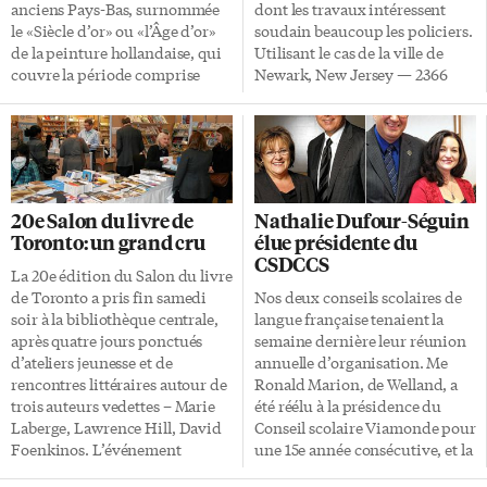
anciens Pays-Bas, surnommée
dont les travaux intéressent
le «Siècle d’or» ou «l’Âge d’or»
soudain beaucoup les policiers.
de la peinture hollandaise, qui
Utilisant le cas de la ville de
couvre la période comprise
Newark, New Jersey — 2366
entre 1584 et 1702. Avec Rubens
homicides entre 1982 et 2008 —
(1577-1640) et Van Dyck (1599-
l’équipe dirigée par April Zeoli
1641), Jacques Jordaens (1593-
a d’une part confirmé que les
1678) est le troisième grand
meurtres n’étaient pas répartis
peintre anversois du XVIIe
au hasard: comme dans toutes
siècle, mais le plus méconnu.
les autres villes, certains
20e Salon du livre de
Nathalie Dufour-Séguin
Aperçu historique Anvers est
quartiers sont plus à risque.
Toronto: un grand cru
élue présidente du
maintenant une grande ville de
Mais surtout, ces meurtres se
CSDCCS
la région flamande de Belgique.
déplacent dans le temps — dans
La 20e édition du Salon du livre
Il n’en a pas toujours été ainsi.
ce cas-ci, évoluant
de Toronto a pris fin samedi
Nos deux conseils scolaires de
Depuis sa création aux
progressivement vers le sud et
soir à la bibliothèque centrale,
langue française tenaient la
environs de 900, la […]
l’ouest. Ce n’est pas […]
après quatre jours ponctués
semaine dernière leur réunion
d’ateliers jeunesse et de
annuelle d’organisation. Me
rencontres littéraires autour de
Ronald Marion, de Welland, a
trois auteurs vedettes – Marie
été réélu à la présidence du
Laberge, Lawrence Hill, David
Conseil scolaire Viamonde pour
Foenkinos. L’événement
une 15e année consécutive, et la
annuel était aussi un marché du
vice-présidente Micheline