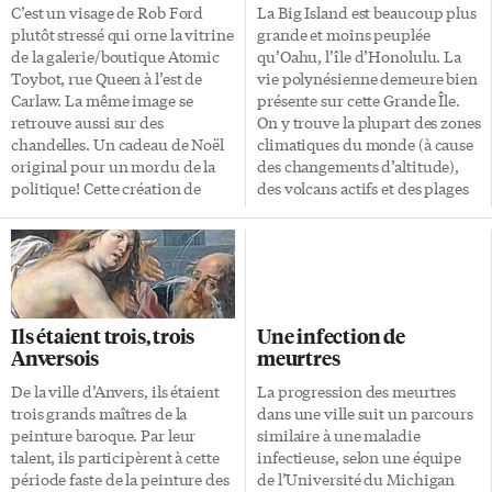
C’est un visage de Rob Ford
La Big Island est beaucoup plus
plutôt stressé qui orne la vitrine
grande et moins peuplée
de la galerie/boutique Atomic
qu’Oahu, l’île d’Honolulu. La
Toybot, rue Queen à l’est de
vie polynésienne demeure bien
Carlaw. La même image se
présente sur cette Grande Île.
retrouve aussi sur des
On y trouve la plupart des zones
chandelles. Un cadeau de Noël
climatiques du monde (à cause
original pour un mordu de la
des changements d’altitude),
politique! Cette création de
des volcans actifs et des plages
Mathew den Boer, un artiste,
de sable noir (de la lave
designer commercial et expert
concassée). Bref, c’est une
en animation électronique du
destination hors norme. Les
quartier Leslieville, se vend
dénivellations sont extrêmes et
200$; les chandelles 25$
il est agréable d’avoir une
chacune. La co-propriétaire de
voiture de location puissante,
Ils étaient trois, trois
Une infection de
la galerie, Christine Timms,
comme les Mustang et autres
Anversois
meurtres
affirme avoir déjà vendu une
Camaro, si populaires à Hawaii.
trentaine de chandelles et un
L’océan et les parois
De la ville d’Anvers, ils étaient
La progression des meurtres
portrait encadré de notre
montagneuses semblent arriver
trois grands maîtres de la
dans une ville suit un parcours
maire. L’oeuvre avait été
de partout sur la route sans
peinture baroque. Par leur
similaire à une maladie
sélectionnée pour une
crier gare. Les autochtones
talent, ils participèrent à cette
infectieuse, selon une équipe
exposition de groupe, au […]
polynésiens, souvent […]
période faste de la peinture des
de l’Université du Michigan