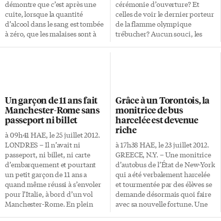
démontre que c’est après une
cérémonie d’ouverture? Et
cuite, lorsque la quantité
celles de voir le dernier porteur
d’alcool dans le sang est tombée
de la flamme olympique
à zéro, que les malaises sont à
trébucher? Aucun souci, les
leur point culminant, et qu’il
maisons de jeux londoniennes
est donc encore tout aussi
acceptent les paris sur tous les
dangereux de conduire un
sujets à l’occasion des Jeux
véhicule ou de manipuler un
olympiques. Le secteur s’attend
outil. Cette étude démontre
à traiter un montant record de
qu’une personne qui a
100 millions de livres (128
Un garçon de 11 ans fait
Grâce à un Torontois, la
consommé de l’alcool de façon
millions d’euros) de paris
Manchester-Rome sans
monitrice de bus
abusive, au cours d’un seul
pendant la durée des Jeux, du
passeport ni billet
harcelée est devenue
événement, peut ne pas être en
27 juillet au 12 août. Dont
riche
pleine possession de ses
certains très étranges. « Nous
à 09h41 HAE, le 25 juillet 2012.
moyens 24 heures après la fin
essayons de répondre aux goûts
LONDRES – Il n’avait ni
à 17h38 HAE, le 23 juillet 2012.
de sa cuite. Pour les fins de
du plus grand nombre »,
passeport, ni billet, ni carte
GREECE, N.Y. – Une monitrice
l’étude, une consommation
affirme […]
d’embarquement et pourtant
d’autobus de l’État de New-York
excessive […]
un petit garçon de 11 ans a
qui a été verbalement harcelée
quand même réussi à s’envoler
et tourmentée par des élèves se
pour l’Italie, à bord d’un vol
demande désormais quoi faire
Manchester-Rome. En plein
avec sa nouvelle fortune. Une
renforcement des contrôles de
vidéo montrant Karen Klein,