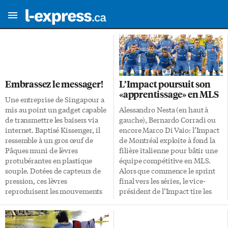
Embrassez le messager!
L’Impact poursuit son
«apprentissage» en MLS
Une entreprise de Singapour a
mis au point un gadget capable
Alessandro Nesta (en haut à
de transmettre les baisers via
gauche), Bernardo Corradi ou
internet. Baptisé Kissenger, il
encore Marco Di Vaio: l’Impact
ressemble à un gros œuf de
de Montréal exploite à fond la
Pâques muni de lèvres
filière italienne pour bâtir une
protubérantes en plastique
équipe compétitive en MLS.
souple. Dotées de capteurs de
Alors que commence le sprint
pression, ces lèvres
final vers les séries, le vice-
reproduisent les mouvements
président de l’Impact tire les
caractéristiques d’un bisou.
premières conclusions sur la
L’inventeur du Kissenger
découverte de la MLS, le
espère que son bidule
nouveau stade Saputo et ce que