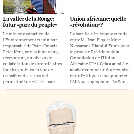
favorisera le rapprochement
les partisans peuvent attendre
entre les amoureux vivant à
de l’Impact dans les prochains
distance. Quand un des
mois. Alessandro Nesta. Ce nom
La vallée de la Rouge:
Union africaine: quelle
partenaires embrasse son
ne dit peut-être rien aux
futur «parc du peuple»
«révolution»?
Kissenger, l’autre perçoit ce
amateurs de hockey, de baseball
bécot, en temps réel, en posant
ou de football (celui qui se joue
Le ministre canadien de
La bataille a été longue et rude
son propre Kissenger sur sa
à la main), mais les partisans de
l’Environnement et ministre
entre M. Jean Ping et Mme
joue ou sur sa bouche.
n’importe quelle équipe […]
responsable de Parcs Canada,
Nkosazana Dlamini Zuma pour
Romantique, n’est-ce pas?
Peter Kent, se disait heureux,
le poste de Président de la
www.sciencepresse.qc.ca
récemment, du niveau de
Commission de l’Union
collaboration des propriétaires
Africaine (UA). Cela a aussi été
fonciers publics en vue de
analysé comme un âpre combat
transférer des terres qui
entre l’Afrique francophone et
permettrait de créer le parc
l’Afrique anglophone. La Sud-
urbain national de la Rouge, à
Africaine a finalement été élue,
l’est de Toronto. «Ce sera une
par un score sans appel. L’ex-
nouvelle aire protégée
épouse du président Zuma est
magnifique au cœur même du
la première femme et la
Grand Toronto», a-t-il promis.
première anglophone à accéder
Chaque partenaire contribue
au poste de présidente de la
déjà depuis plusieurs années à
commission de l’Union
la protection de cette vallée qui
africaine. À ceux qui parlent