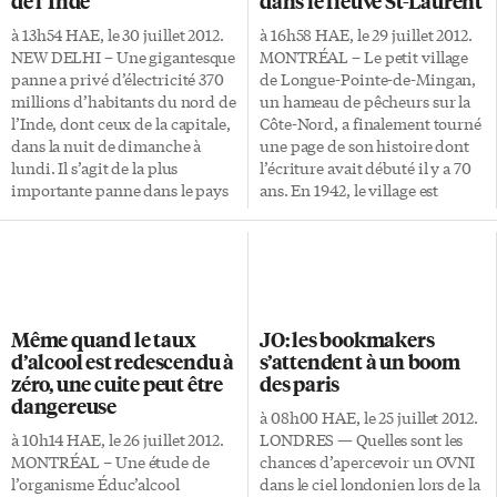
de l’Inde
dans le fleuve St-Laurent
à 13h54 HAE, le 30 juillet 2012.
à 16h58 HAE, le 29 juillet 2012.
NEW DELHI – Une gigantesque
MONTRÉAL – Le petit village
panne a privé d’électricité 370
de Longue-Pointe-de-Mingan,
millions d’habitants du nord de
un hameau de pêcheurs sur la
l’Inde, dont ceux de la capitale,
Côte-Nord, a finalement tourné
dans la nuit de dimanche à
une page de son histoire dont
lundi. Il s’agit de la plus
l’écriture avait débuté il y a 70
importante panne dans le pays
ans. En 1942, le village est
depuis 2001. Selon les autorités
devenu le lieu d’une piste
de l’État d’Uttar Pradesh, le
d’atterrissage d’urgence pour la
plus peuplé du pays avec 200
«Crimson Route» de l’armée
millions d’habitants, le réseau
américaine, un corridor aérien
électrique s’est effondré vers 2 h
stratégique en direction de
30 lundi matin en raison de la
l’Europe qui passait aussi par le
Même quand le taux
JO: les bookmakers
trop forte demande en énergie
Maine et Terre-Neuve. En fin
d’alcool est redescendu à
s’attendent à un boom
attribuable à la chaleur. La
d’après-midi, le 2 novembre
zéro, une cuite peut être
des paris
panne a interrompu la
1942, un avion de l’armée de
dangereuse
circulation de centaines de
l’air a tenté tant bien que mal de
à 08h00 HAE, le 25 juillet 2012.
trains dans le nord […]
décoller, pour finalement
à 10h14 HAE, le 26 juillet 2012.
LONDRES — Quelles sont les
s’abîmer dans les eaux […]
MONTRÉAL – Une étude de
chances d’apercevoir un OVNI
l’organisme Éduc’alcool
dans le ciel londonien lors de la