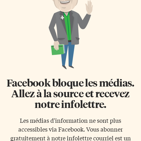
va du lac Ontario au sud jusqu’à
d’une victoire anglophone, elle
la moraine d’Oak Ridges au
rétorque «Je ne suis pas
nord. Frontières? Les frontières
anglophone, je suis Zoulou». Le
finales du parc restent
Président de la Commission […]
cependant encore à arrêter, au
[…]
Facebook bloque les médias.
Allez à la source et recevez
notre infolettre.
Les médias d'information ne sont plus
accessibles via Facebook. Vous abonner
gratuitement à notre infolettre courriel est un