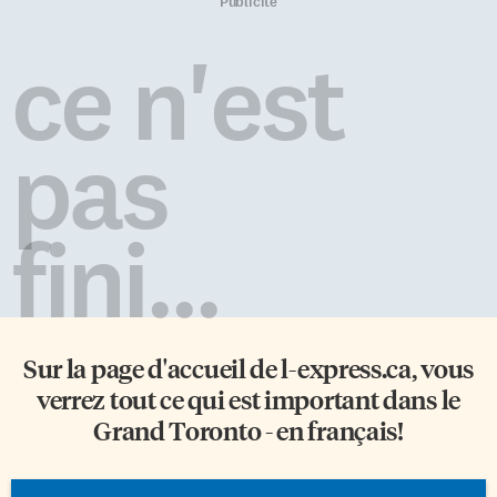
magistrature, chargé de
ville, qui se prononcera le 13
Publicité
l’enquête devant déterminer si
septembre prochain. Mais les
la juge Douglas doit être relevée
opposants à ce projet
ce n'est
ou non de ses fonctions à la
d’interdiction ne comptent pas
Cour du Banc de la Reine du
baisser les bras. « La
Manitoba dans une affaire de
consommation de boissons
harcèlement d’un client de son
sucrées […]
pas
mari. En 2003, alors que Jack
King […]
fini...
Sur la page d'accueil de
l-express.ca
, vous
verrez tout ce qui est important dans le
Grand Toronto - en français!