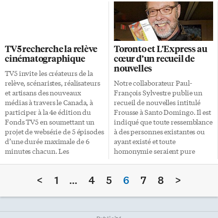
pour cette fin d’année. Toronto
base de toute vie animale sur
aura donc le plaisir de
Terre, il y a un demi-milliard
découvrir ses titres en avant-
d’années. Par des moyens
première. Le 10 décembre
visuels inédits, notamment des
prochain. Teeyah est une
animations virtuelles
TV5 recherche la relève
Toronto et L’Express au
chanteuse franco-ivoirienne
étonnantes, le site Web fait
cinématographique
cœur d’un recueil de
aux multiples succès
revivre plus de 100 ans de
nouvelles
internationaux avec son album
recherches et de découvertes,
TV5 invite les créateurs de la
Métisse et des titres tels que On
où le ROM et Parcs Canada
relève, scénaristes, réalisateurs
Notre collaborateur Paul-
va gâter le coin? Souffrance
jouent un rôle crucial.
et artisans des nouveaux
François Sylvestre publie un
Coupé-Décalé et […]
L’exposition en ligne mettra en
médias à travers le Canada, à
recueil de nouvelles intitulé
vedette […]
participer à la 4e édition du
Frousse à Santo Domingo. Il est
Fonds TV5 en soumettant un
indiqué que toute ressemblance
projet de websérie de 5 épisodes
à des personnes existantes ou
d’une durée maximale de 6
ayant existé et toute
minutes chacun. Les
homonymie seraient pure
participants ont jusqu’au 9
coïncidence. Ah! oui? Cela
janvier 2012 pour faire parvenir
n’empêche pas la réalité et la
<
1
…
4
5
6
7
8
>
leurs projets. TV5 Québec
fiction de faire bon ménage.
Canada offrira jusqu’à 20 000 $
Paul-François répond à nos
de financement aux projets
questions. L’Express Envoyé
sélectionnés pour la production
spécial de L’Express est le titre