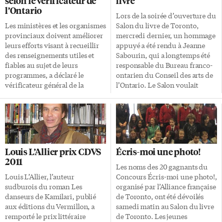
selon le vérificateur de
livre
l’Ontario
Lors de la soirée d’ouverture du
Les ministères et les organismes
Salon du livre de Toronto,
provinciaux doivent améliorer
mercredi dernier, un hommage
leurs efforts visant à recueillir
appuyé a été rendu à Jeanne
des renseignements utiles et
Sabourin, qui a longtemps été
fiables au sujet de leurs
responsable du Bureau franco-
programmes, a déclaré le
ontarien du Conseil des arts de
vérificateur général de la
l’Ontario. Le Salon voulait
province, à l’occasion de la
surtout souligner son
parution de son Rapport
engagement sans faille pour le
annuel 2011 ce lundi 5
développement de la culture
décembre. «Compte tenu des
franco-ontarienne. Ci-dessus:
défis financiers auxquels
Mme Sabourin avec Guy
l’Ontario fait face à l’heure
Mignault, maître de cérémonie,
Louis L’Allier prix CDVS
Écris-moi une photo!
actuelle, il est d’autant plus
Valéry Vlad, président, et Paul
2011
important de pouvoir compter
Savoie, directeur du Salon.
Les noms des 20 gagnants du
sur une information adéquate
Louis L’Allier, l’auteur
Concours Écris-moi une photo!,
qui aidera à prendre les
sudburois du roman Les
organisé par l’Alliance française
meilleures décisions», a
danseurs de Kamilari, publié
de Toronto, ont été dévoilés
mentionné Jim McCarter, en
aux éditions du Vermillon, a
samedi matin au Salon du livre
précisant qu’il a soulevé ce
remporté le prix littéraire
de Toronto. Les jeunes