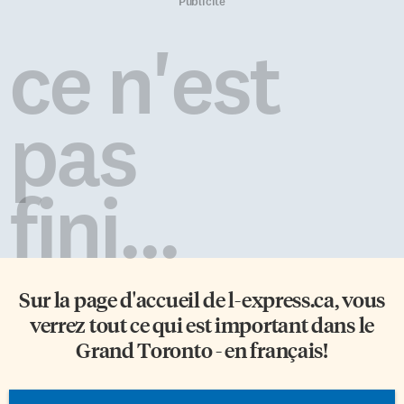
d’une websérie. «Il est
de la première nouvelle. Le
Publicité
important pour nous
personnage principal, Marcelin
d’encourager la production de
Saint-Gelais, ne vous
ce n'est
contenu francophone unique et
ressemble-t-il pas comme deux
de haute qualité tant au Québec
gouttes d’eau? Paul-François–
que dans le reste de la
Tout comme Philippe-Filibert
francophonie canadienne», […]
Sigismond dans une autre
pas
nouvelle. Il est certain que mon
quotidien torontois, mon
expérience de journaliste-
écrivain et mon orientation […]
fini...
Sur la page d'accueil de
l-express.ca
, vous
verrez tout ce qui est important dans le
Grand Toronto - en français!