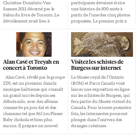
problème dans ses huit
Christine-Dumitriu-Van-
participants devaient écrire
rapports annuels précédents.
Saanen 2011 décerné par le
une histoire de 300 mots à
«Cette année, nos vérifications
Salon du livre de Toronto. Le
partir de l’une des cinq photos
ont relevé certains […]
dévoilement avait lieu à
proposées. Le premier prix a
l’ouverture officielle du Salon
été remporté par Gabriel Blanc
du livre à la Bibliothèque de
(3e en partant de la droite au
référence de Toronto. Outre M.
premier rang), de l’école York
L’Allier, les finalistes 2011 du
de Toronto. Mashya
prix littéraire qui porte le nom
Piroshkova, de La Citadelle
de la fondatrice du Salon,
Academy, est 2e, et Liam Thiru,
Alan Cavé et Teeyah en
Visitez les schistes de
décédée en avril 2008, était
de l’école Patricia-Picknell, 3e.
concert à Toronto
Burgess sur internet
Joëlle Roy, de Midland, pour
son roman Xman est back en
Alan Cavé, révélé par le groupe
Le Musée royal de l’Ontario
Huronie (Éditions David), et
ZIN, est un pionnier dans la
(ROM) et Parcs Canada vont
Claude Desmarais, d’Ottawa,
musique haïtienne qui connaît
lancer une exposition en ligne
pour ses nouvelles Trois saisons
un grand succès depuis ses
sur les schistes de Burgess, qui
(Vermillon). «Situé dans le
débuts solo, avec des albums
fera partie du Musée virtuel du
contexte de […]
comme Se pa pou dat et des
Canada. Pour la toute première
chansons tel que 365 jou Please
fois, les internautes pourront
Baby chokola et bien plus
plonger dans l’univers des
encore. Il prépare un nouvel
étranges créatures
album dont la sortie est prévue
préhistoriques qui ont formé la