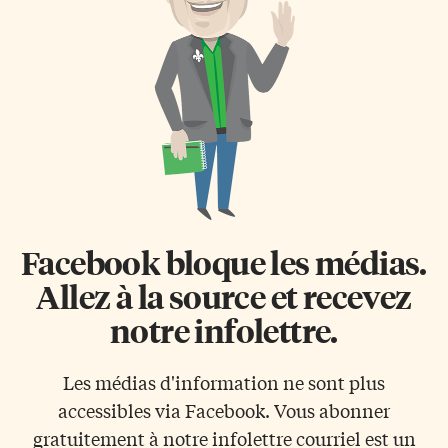
politique», qui servira de base
commission électorale, Daniel
de discussion aux militants. Si
Ngoy Mulunda. Mais dans une
la base militante entérine ces
entrevue accordée vendredi à la
idées, un gouvernement du […]
chaîne France 24, Étienne
Tshisekedi a affirmé qu’il se
considérait comme le président
élu. L’opposant de […]
Facebook bloque les médias.
Allez à la source et recevez
notre infolettre.
Les médias d'information ne sont plus
accessibles via Facebook. Vous abonner
gratuitement à notre infolettre courriel est un