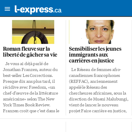
Roman fleuve sur la
Sensibiliser les jeunes
liberté de gâcher sa vie
immigrants aux
carrières en justice
Je vous ai déjà parlé de
Jonathan Franzen, auteur du
Le Réseau de femmes afro-
best-seller Les Corrections.
canadiennes francophones
Presque dix ans plus tard, il
(REFFAC), anciennement
récidive avec Freedom, «un
appelé le Réseau des
chef-d’œuvre de la littérature
chercheures africaines, sous la
américaine» selon The New
direction de Mueni Malubungi,
York Times Book Review.
vient de lancer le nouveau
Franzen croit que c’est dans le
projet Faire carrière en justice,
genre romanesque que «les
ça te dit? dédié aux jeunes
histoires ont de la place pour se
immigrants issus de minorités
déployer, les personnages le
raciales et ethnoculturelles du