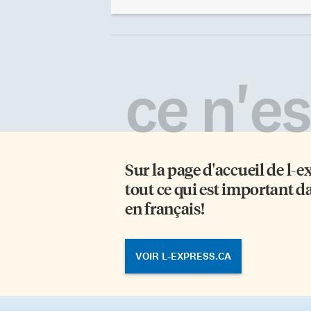
élèves de l’école élémentaire
ta
catholique Saint-Jean-de-Lalande
ét
et l’école publique La Mosaïque, en
dé
présence des parents et de Mme
no
Joan Franki, directrice de l’école
Ma
élémentaire catholique. Darline
co
ce n'est
Drouinaud, responsable du
dé
programme accueil jeunesse nous
«p
explique sa joie d’avoir eu un tel
ch
succès pour la première édition de
po
la Galerie en Folie. Rendez-vous
fi
[…]
Sur la page d'accueil de
l-e
tout ce qui est important d
en français!
VOIR L-EXPRESS.CA