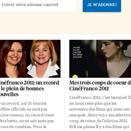
droits de la communauté franco-
dress
ontarienne et pour assurer son
épanouissement […]
inéfranco 2011: un record
Mes trois coups de coeur d
t le plein de bonnes
CinéFranco 2011
ouvelles
CinéFranco 2011, c’est terminé! Il
 un record, un! Si tous les
ne nous reste plus que les
iffres officiels ne sont pas
souvenirs des films qui nous ont
core connus, un record vient
marqués. Alors voici ma sélectio
être battu, on ne sait juste pas
coup de coeur de l’édition 2011.
core de combien. Pour la
Kill me please Il y a des films qui