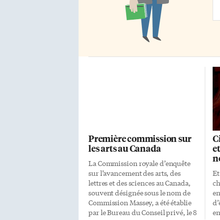
Ad
Première commission sur
C
les arts au Canada
e
n
La Commission royale d’enquête
sur l’avancement des arts, des
Et
lettres et des sciences au Canada,
ch
souvent désignée sous le nom de
en
Commission Massey, a été établie
d’
par le Bureau du Conseil privé, le 8
en