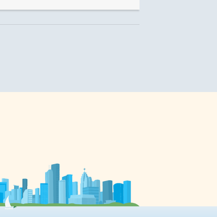
.
concert. Si ce déménagement,
même provisoire, est motivé par
des considérations pratiques
s
(accueillir plus de musiciens et de
choristes sur scène – et plus de
spectateurs dans la salle!), il
is
convient d’y voir aussi un passage
symbolique: en effet, c’est avec la
Neuvième, complétée en […]
ée