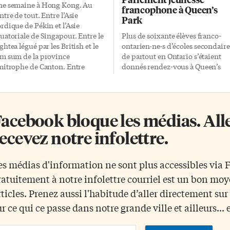
e semaine à Hong Kong. Au
francophone à Queen’s
ntre de tout. Entre l’Asie
Park
rdique de Pékin et l’Asie
uatoriale de Singapour. Entre le
Plus de soixante élèves franco-
ghtea légué par les British et le
ontarien·ne·s d’écoles secondaire
m sum de la province
de partout en Ontario s’étaient
mitrophe de Canton. Entre
donnés rendez-vous à Queen’s
urbanité ultime de l’île de Hong
Park pour le 5e Parlement jeunes
ng et la nature intime des
francophone de l’Ontario. Cet
uveaux Territoires. Une
événement, qui avait lieu du 29
maine à se souler d’émotions
mars au 2 avril 2011, servait pour
acebook bloque les médias. Allez
trêmes; une semaine d’états
ces élèves à apprendre les rouage
brides. Hypnotisés par les
du système politique ontarien, et
ecevez notre infolettre.
losses de verre et d’acier de l’île
ce, complètement en français. Le
 Hong Kong, fascinés par cette
jeunes ont eu la chance de
ncentration urbaine sans
rencontrer plusieurs député·e·s e
es médias d'information ne sont plus accessibles via
reille, les Occidentaux savent
ministres provinciaux lors d’une
ratuitement à notre infolettre courriel est un bon mo
rement que l’île de Hong Kong
réception d’honneur. « Les jeune
 forme qu’une très petite partie
doivent réaliser qu’il est
rticles. Prenez aussi l'habitude d’aller directement su
 la Special […]
important d’avoir des
ur ce qui ce passe dans notre grande ville et ailleurs... 
politicien·ne·s de langue françai
en Ontario pour défendre les
ail