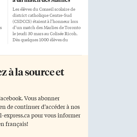
Les élèves du Conseil scolaire de
district catholique Centre-Sud
(CSDCCS) étaient à l’honneur lors
s
d’un match des Marlies de Toronto
le jeudi 30 mars au Colisée Ricoh.
Dès quelques 1000 élèves du
se
CSDCCS qui assistaient à la joute,
plusieurs ont participé à
l’animation de l’événement, en
français! La chorale des élèves de
 à la source et
s
l’École élémentaire catholique
Sainte-Marie de Oakville a ainsi
s
chanté l’hymne national alors que
l’équipe de hockey de l’École
t
secondaire catholique Renaissance
 Facebook. Vous abonner
(Aurora) se trouvaient au côté des
yen de continuer d’accéder à nos
s
joueurs des Marlies sur la glace et
que des élèves de l’École
r l-express.ca pour vous informer
secondaire catholique Père-René-
en français!
se
de-Galinée (Cambridge) tenaient
fièrement le drapeau du […]