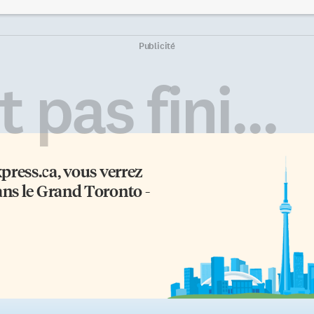
lents puisque, chaque année, les
maîtrisée et une pensée débridée
udiants des classes d’art y
Ce roman est pour vous si vous
voilent leurs œuvres. Un
êtes ouverts à un univers où «le
uveau souffle Mais cette année,
connu se déforme en géographie
Publicité
rc Audette, professeur d’art du
des ténèbres», où «les arbres sont
llège Glendon, remarque en
musiciens et les oiseaux poètes».
 pas fini...
ambulant dans l’exposition, que
Le roman dépeint et dissèque tro
ersonne n’a fait d’œuvre
figures réunies en un seul
oquante. Je ne sais pas
personnage énigmatique:
urquoi mais les propos sont
Angéline, Lilith et Mélusine. Il
ns, tout en […]
s’agit d’une femme-corneille. «N
[…]
xpress.ca
, vous verrez
ans le Grand Toronto -