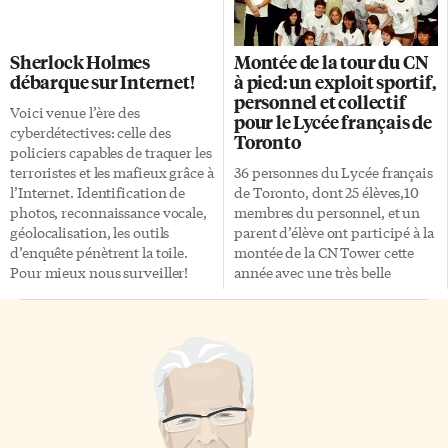
rendement. La Cité collégiale
de constater la vitalité et
est au 1er rang pour le taux
l’engagement de la
d’emploi des étudiants avec un
communauté scolaire. Au cours
Sherlock Holmes
Montée de la tour du CN
taux de 90,7 %. Ceci signifie que
d’une cérémonie en son
débarque sur Internet!
à pied: un exploit sportif,
ses diplômés trouvent un
honneur, Guy Belcourt,
personnel et collectif
emploi dans leur domaine dans
conseiller scolaire a exprimé
Voici venue l’ère des
pour le Lycée français de
les six mois suivants l’obtention
toute sa reconnaissance envers
cyberdétectives: celle des
Toronto
de leur diplôme. C’est supérieur
le sénateur Dallaire. «Nous
policiers capables de traquer les
de 7,7 % à la moyenne
sommes heureux que vous ayez
terroristes et les mafieux grâce à
36 personnes du Lycée français
provinciale. L’année dernière,
accepté d’apposer votre nom à
l’Internet. Identification de
de Toronto, dont 25 élèves,10
le Collège s’était déjà classé […]
notre école. Nous l’affichons
photos, reconnaissance vocale,
membres du personnel, et un
dignement au quotidien», a-t-il
géolocalisation, les outils
parent d’élève ont participé à la
affirmé. Cette […]
d’enquête pénètrent la toile.
montée de la CN Tower cette
Pour mieux nous surveiller!
année avec une très belle
«Notre plateforme de
réussite pour l’ensemble des
cybersécurité fouillera
participants. Le meilleur temps
l’Internet et maximisera le
a été celui de Mr Couvat en
travail de recherche des
13’54’’. Grâce à vos dons récoltés
détectives pour réunir toutes
le LFT a pu collecter 3000 $
les informations possibles sur
pour l’association WWF,
un individu ou un gang de
symbolisé par le fameux panda.
malfaiteurs», affirme Djemel
Ci-dessus, les étudiants du