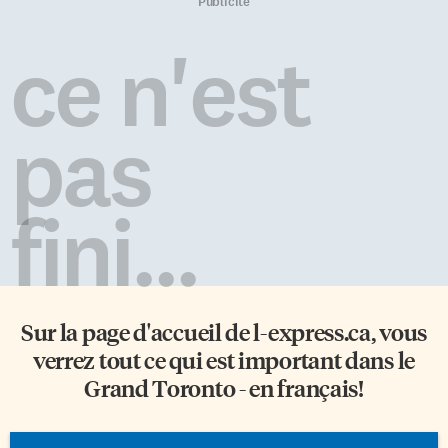
selon le cas, dans le but de
1889, la Dominion Women’s
Publicité
communiquer avec une entité
Enfranchisement Association,
divine ou dans le cadre de sa foi
un groupe qui n’a de national
ce n'est
spirituelle, indépendamment
que le nom. Malgré les
de la question de savoir si la
nombreuses pétitions et les
pratique ou […]
projets de […]
pas
fini...
Sur la page d'accueil de
l-express.ca
, vous
verrez tout ce qui est important dans le
Grand Toronto - en français!