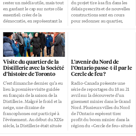
rester un média utile, mais tout
du projet tire à sa fin dans les
en gardant le cap sur notre rôle
délais prescrits et de nouvelles
essentiel: créer de la
constructions sont en cours
démocratie, en représentant la
pour redonner au quartier,
société dans laquelle nous
autrefois un des plus débridés
évoluons comme diffuseur
de Toronto, un air d’allée
public», affirmait Sylvain
respectable. C’est du moins ce
Lafrance, conférencier au Club
qu’a confié à L’Express Cheryl
canadien, mardi 12 avril.
MacDonald, responsable du
Depuis 2005, M. Lafrance
projet de revitalisation du
Visite du quartier de la
L’avenir du Nord de
dirige les services de la
quartier. La première phase, en
Distillerie avec la Société
l’Ontario passe-t-il par le
programmation de langue
plus de consister en la
d’histoire de Toronto
Cercle de feu ?
française de CBC/Radio-
reconstruction de logements
Canada qui comprennent, entre
raisonnables, comprenait la
C’est dimanche dernier qu’a eu
Radio-Canada présente une
autres, la Télévision de Radio-
construction d’un lot
lieu la première visite guidée
série de reportages du 18 au 21
Canada, le Réseau de
important de commerces de
en français de la saison de la
avril sur la découverte d’un
l’information de Radio-Canada
service pour les résidents: «Le
Distillerie. Malgré le froid et la
gisement minier dans le Grand
(RDI), la Radio de Radio-
projet progresse bien. Jusqu’à
neige, une dizaine de
Nord. Plusieurs villes du Nord
Canada, Radio Canada
maintenant, des endroits
francophones ont participé à
de l’Ontario espèrent tirer
International (RCI) et Radio-
publics […]
l’événement. Au début du XIXe
profit du boom minier dans la
Canada.ca. Le plan
siècle, la Distillerie était située
région du «Cercle de feu» située
quinquennal (2015) de Radio-
en bordure de Toronto, et
à 500 km au nord de Thunder
Canada […]