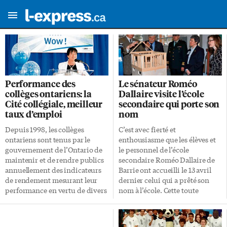
Performance des
Le sénateur Roméo
collèges ontariens: la
Dallaire visite l’école
Cité collégiale, meilleur
secondaire qui porte son
taux d’emploi
nom
Depuis 1998, les collèges
C’est avec fierté et
ontariens sont tenus par le
enthousiasme que les élèves et
gouvernement de l’Ontario de
le personnel de l’école
maintenir et de rendre publics
secondaire Roméo Dallaire de
annuellement des indicateurs
Barrie ont accueilli le 13 avril
de rendement mesurant leur
dernier celui qui a prêté son
performance en vertu de divers
nom à l’école. Cette toute
critères. La Cité collégiale s’est
première visite du lieutenant-
classée au premier rang dans
général à la retraite et sénateur,
deux importants indicateurs de
Roméo A. Dallaire, lui a permis