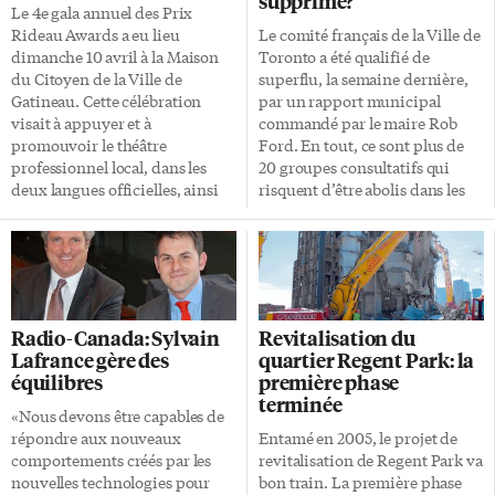
supprimé?
Le 4e gala annuel des Prix
Rideau Awards a eu lieu
Le comité français de la Ville de
dimanche 10 avril à la Maison
Toronto a été qualifié de
du Citoyen de la Ville de
superflu, la semaine dernière,
Gatineau. Cette célébration
par un rapport municipal
visait à appuyer et à
commandé par le maire Rob
promouvoir le théâtre
Ford. En tout, ce sont plus de
professionnel local, dans les
20 groupes consultatifs qui
deux langues officielles, ainsi
risquent d’être abolis dans les
que les artistes qui y oeuvrent.
prochaines semaines. Dans les
Le Théâtre français de Toronto
faits, le Conseil municipal ne
rafle quatre prix avec sa
compte pas établir de nouveau
coproduction Les Médecins de
le Comité français et souhaite le
Molière. Le Théâtre français de
mettre à la disposition de la
Toronto était nominé dans six
Direction de l’équité, de la
Radio-Canada: Sylvain
Revitalisation du
catégories avec Les Médecins
diversité et des droits de la
Lafrance gère des
quartier Regent Park: la
de Molière, une coproduction
personne. «Le directeur
équilibres
première phase
avec le Théâtre la Catapulte.
municipal Joe Pennachetti veut
terminée
Comme l’ont mentionné les
mettre ce dossier entre les
«Nous devons être capables de
récipiendaires dans leurs
mains de ce comité qui
répondre aux nouveaux
Entamé en 2005, le projet de
remerciements, le succès d’une
décidera du sort du Comité […]
comportements créés par les
revitalisation de Regent Park va
pièce de théâtre est le […]
nouvelles technologies pour
bon train. La première phase