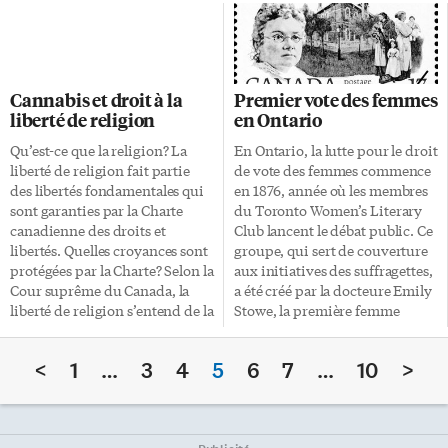
longeait le lac Ontario. Son
Bay. Des dizaines de
emplacement facilitait le
compagnies minières ont des
commerce, chose qui a pu faire
visées sur les gisements des
de la Distillerie un lieu de plus
basses terres de la Baie James,
en plus imposant, comme en
au nord du 51e parallèle, et les
Cannabis et droit à la
Premier vote des femmes
témoignent aujourd’hui les
retombées économiques
liberté de religion
en Ontario
nombreux bâtiments qui
potentielles sont jugées très
composaient autrefois un
importantes. On y a déjà
Qu’est-ce que la religion? La
En Ontario, la lutte pour le droit
endroit où la fabrication de
découvert du cuivre, du nickel,
liberté de religion fait partie
de vote des femmes commence
whisky était importante.
mais aussi ce qui semble être le
des libertés fondamentales qui
en 1876, année où les membres
Aujourd’hui, le site en est
plus important gisement […]
sont garanties par la Charte
du Toronto Women’s Literary
devenu un que l’on peut
canadienne des droits et
Club lancent le débat public. Ce
qualifier […]
libertés. Quelles croyances sont
groupe, qui sert de couverture
protégées par la Charte? Selon la
aux initiatives des suffragettes,
Cour suprême du Canada, la
a été créé par la docteure Emily
liberté de religion s’entend de la
Stowe, la première femme
liberté de se livrer à des
médecin au Canada. Elle mène
pratiques et d’entretenir des
la campagne ontarienne en
<
1
…
3
4
5
6
7
…
10
>
croyances ayant un lien avec
faveur du vote des femmes
une religion, pratiques et
pendant 40 ans. En 1883, le club
croyances que l’intéressé exerce
devient la Toronto Women’s
ou manifeste sincèrement,
Suffrage Association et, en