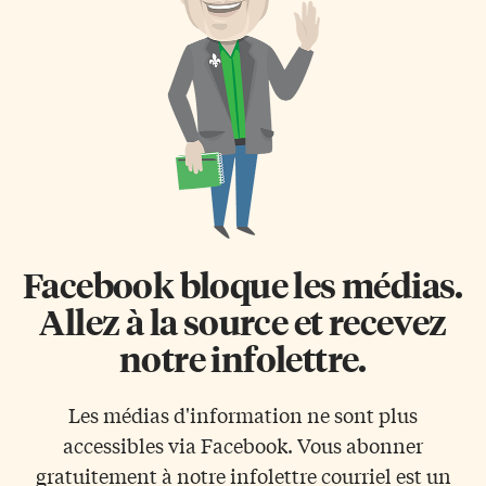
Ziou, titulaire de la Chaire
Lycée français de Toronto
CRSNG-Bell Canada en
posent avec le panda de
imagerie numérique
l’organisme WWF, après avoir
personnelle de l’Université de
monté à pied la tour du CN
Sherbrooke. Élaborée par son
samedi matin dernier.
équipe d’intelligence
artificielle, cette plateforme de
recherche et d’analyse
d’informations sensibles
servira principalement à
dresser le «profil […]
Facebook bloque les médias.
Allez à la source et recevez
notre infolettre.
Les médias d'information ne sont plus
accessibles via Facebook. Vous abonner
gratuitement à notre infolettre courriel est un