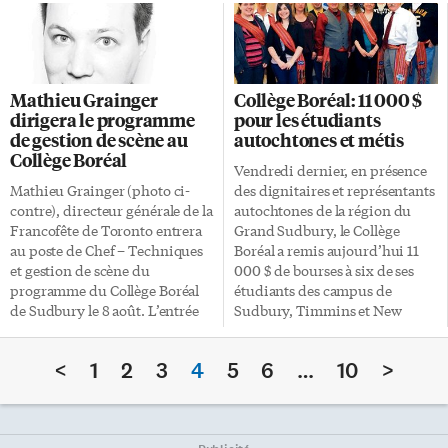
pris en charge pour faciliter
l’exclusion des 2,5 millions de
leur transition à l’âge adulte. La
francophones et de
Loi a été déposée mercredi 13
francophiles qui vivent dans les
avril dernier et s’il est adopté, le
neuf autres provinces et les
projet de loi éliminera les
trois territoires», a déclaré la
Mathieu Grainger
Collège Boréal: 11 000 $
obstacles juridiques pour qu’un
présidente de la Fédération des
dirigera le programme
pour les étudiants
plus grand nombre d’enfants
communautés francophones et
de gestion de scène au
autochtones et métis
pris en charge par les sociétés
acadienne (FCFA) du Canada, à
Collège Boréal
d’aide à l’enfance (SAE)
la suite du débat des chefs en
Vendredi dernier, en présence
puissent être adoptés. À l’heure
français. La Fédération estime
Mathieu Grainger (photo ci-
des dignitaires et représentants
actuelle, 75 % de ces enfants
que CBC/Radio-Canada et TVA,
contre), directeur générale de la
autochtones de la région du
sont assujettis à des […]
membres […]
Francofête de Toronto entrera
Grand Sudbury, le Collège
au poste de Chef – Techniques
Boréal a remis aujourd’hui 11
et gestion de scène du
000 $ de bourses à six de ses
programme du Collège Boréal
étudiants des campus de
de Sudbury le 8 août. L’entrée
Sudbury, Timmins et New
en poste de M. Grainger a été
Liskeard. Ces fonds
officiellement dévoilée au soir
proviennent des Bourses pour
<
1
2
3
4
5
6
…
10
>
du 14 avril à l’occasion du
l’éducation postsecondaire et la
Repas de l’Amitié du Festival
formation des Autochtones
Théâtre Action en Milieu
ainsi que des Bourses de la
Scolaire. Membre du groupe
Nation Métisse de l’Ontario. «Le