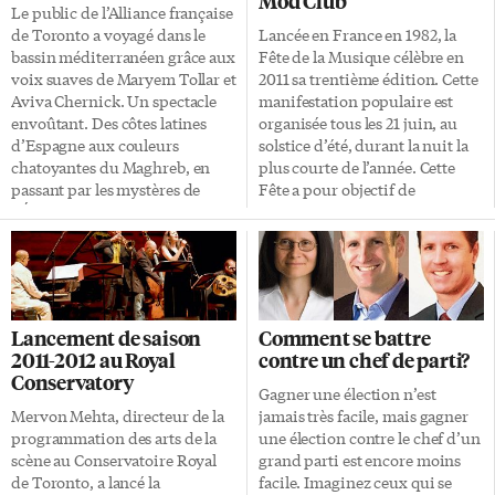
Mod Club
Le public de l’Alliance française
de Toronto a voyagé dans le
Lancée en France en 1982, la
bassin méditerranéen grâce aux
Fête de la Musique célèbre en
voix suaves de Maryem Tollar et
2011 sa trentième édition. Cette
Aviva Chernick. Un spectacle
manifestation populaire est
envoûtant. Des côtes latines
organisée tous les 21 juin, au
d’Espagne aux couleurs
solstice d’été, durant la nuit la
chatoyantes du Maghreb, en
plus courte de l’année. Cette
passant par les mystères de
Fête a pour objectif de
l’Égypte et les rives de Tel Aviv,
populariser la pratique de la
voilà la croisière que nous ont
musique et de familiariser
offert en chansons Maryem
jeunes et moins jeunes de toute
Tollar et Aviva Chernick,
condition sociale à tous les
réunies pour la première fois
genres musicaux. À Toronto,
sur scène. Des artistes
c’est l’Alliance française qui
Lancement de saison
Comment se battre
talentueux Accompagnées de
coordonne l’événement, qui
2011-2012 au Royal
contre un chef de parti?
trois musiciens de talent, Éric
aura lieu ce soir-là au Mod Club
Conservatory
St-Laurent, Ernie Tollar et
(722 rue College). Dès 19h30,
Gagner une élection n’est
Rakesh Tewari, les deux
une foule d’artistes de tous
Mervon Mehta, directeur de la
jamais très facile, mais gagner
chanteuses torontoises liées par
horizons se succéderont sur
programmation des arts de la
une élection contre le chef d’un
leurs origines à la mer
scène. Un concert à la
scène au Conservatoire Royal
grand parti est encore moins
Méditerranée, ont fait vibrer
programmation […]
de Toronto, a lancé la
facile. Imaginez ceux qui se