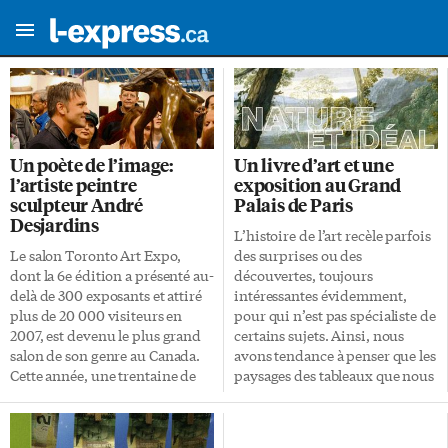
Un poète de l’image:
Un livre d’art et une
l’artiste peintre
exposition au Grand
sculpteur André
Palais de Paris
Desjardins
L’histoire de l’art recèle parfois
Le salon Toronto Art Expo,
des surprises ou des
dont la 6e édition a présenté au-
découvertes, toujours
delà de 300 exposants et attiré
intéressantes évidemment,
plus de 20 000 visiteurs en
pour qui n’est pas spécialiste de
2007, est devenu le plus grand
certains sujets. Ainsi, nous
salon de son genre au Canada.
avons tendance à penser que les
Cette année, une trentaine de
paysages des tableaux que nous
galeries et de collectifs
contemplons sortent depuis
artistiques canadiens et
toujours de la palette des
internationaux ont été conviés
peintres. Ces artistes doivent