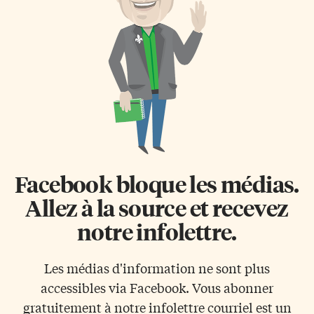
finement ciselées et de tirer une
membres du jury national.
conclusion parfois assez crue.
L’émission sera rediffusée le
Ainsi, pour décrire comment
dimanche 24 avril à 14 h. Le
deux […]
Prix des lecteurs Radio-Canada
2011 […]
Facebook bloque les médias.
Allez à la source et recevez
notre infolettre.
Les médias d'information ne sont plus
accessibles via Facebook. Vous abonner
gratuitement à notre infolettre courriel est un