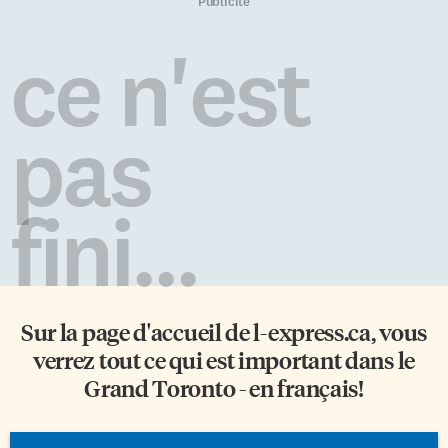
musical Deux Saisons auquel il
Collège Boréal est fier
Publicité
doit, à titre de guitariste et de
d’encourager ses étudiants
gestionnaire, de fouler ses
autochtones et métis dans la
ce n'est
premières scènes canadiennes
poursuite de leurs études
au milieu des années 1990,
postsecondaires. Cette remise
Mathieu Grainger s’est depuis
de bourses illustre l’un des
consacré à la gestion et à
nombreux services offerts par
pas
l’organisation de plus […]
notre Centre Louis-Riel afin de
favoriser l’épanouissement de
la […]
fini...
Sur la page d'accueil de
l-express.ca
, vous
verrez tout ce qui est important dans le
Grand Toronto - en français!