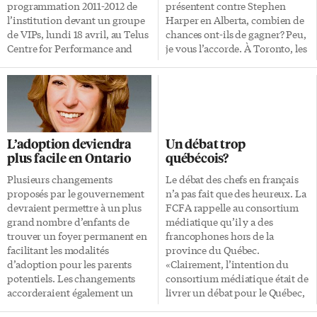
[…]
programmation 2011-2012 de
présentent contre Stephen
l’institution devant un groupe
Harper en Alberta, combien de
de VIPs, lundi 18 avril, au Telus
chances ont-ils de gagner? Peu,
Centre for Performance and
je vous l’accorde. À Toronto, les
Learning, 273 rue Bloor ouest.
chefs du Parti libéral et du
Le Conservatoire propose une
Nouveau Parti démocratique se
série de concerts marquée par la
présentent respectivement
volonté de célébrer la richesse
dans les circonscriptions
de notre société multiculturelle,
d’Étobicoke-Lakeshore et
incluant un volet sur les racines
Toronto-Danforth. L’Express a
L’adoption deviendra
Un débat trop
communes entre les arts de la
rencontré trois candidats qui
plus facile en Ontario
québécois?
musique d’origine juive, arabe
osent jouer les troubles-fêtes
et hispanique. Sous la direction
dans les circonscriptions des
Plusieurs changements
Le débat des chefs en français
de David Buchbinder, directeur
chefs. Toronto-Danforth semble
proposés par le gouvernement
n’a pas fait que des heureux. La
artistique du Ashkenaz
une circonscription tout
devraient permettre à un plus
FCFA rappelle au consortium
Festival, la programmation du
acquise au chef du NPD Jack
grand nombre d’enfants de
médiatique qu’il y a des
Conservatoire débutera par
Layton mais les autres
trouver un foyer permanent en
francophones hors de la
Andalusia to Toronto, «un […]
candidats n’ont pas abdiqué.
facilitant les modalités
province du Québec.
Tout d’abord, le libéral […]
d’adoption pour les parents
«Clairement, l’intention du
potentiels. Les changements
consortium médiatique était de
accorderaient également un
livrer un débat pour le Québec,
plus grand soutien aux jeunes
sur les enjeux du Québec, à