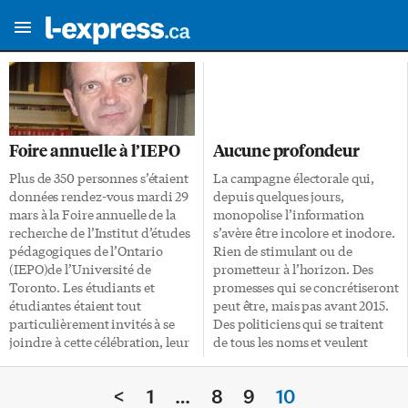
Foire annuelle à l’IEPO
Aucune profondeur
Plus de 350 personnes s’étaient
La campagne électorale qui,
données rendez-vous mardi 29
depuis quelques jours,
mars à la Foire annuelle de la
monopolise l’information
recherche de l’Institut d’études
s’avère être incolore et inodore.
pédagogiques de l’Ontario
Rien de stimulant ou de
(IEPO)de l’Université de
prometteur à l’horizon. Des
Toronto. Les étudiants et
promesses qui se concrétiseront
étudiantes étaient tout
peut être, mais pas avant 2015.
particulièrement invités à se
Des politiciens qui se traitent
joindre à cette célébration, leur
de tous les noms et veulent
permettant ainsi de rencontrer
simplement prouver qu’ils
les membres du corps
peuvent faire pipi plus loin que
<
1
…
8
9
10
professoral, les étudiants, le
leur adversaires. Cette situation