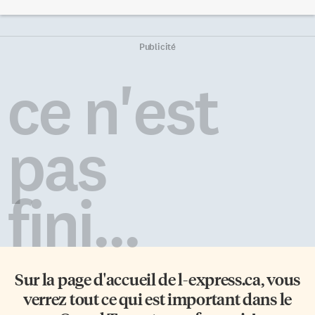
personnel administratif de
est pour le moins pitoyable. Le
l’Institut, des représentants des
pire, c’est que ces prétendus
Conseils scolaires, ministères et
élites ne comprennent pas
autres organismes du milieu de
pourquoi les citoyens et
Publicité
l’éducation. Plusieurs
citoyennes ne se rendent pas
départements et centres avaient
aux urnes. Il serait grandement
ce n'est
également choisi d’ouvrir leurs
temps que ces gens qui veulent
portes à ces futurs étudiants
gérer notre vie se rendent
afin de répondre à leurs
compte que le […]
questions sur les cours et les
pas
programmes. Des responsables
de […]
fini...
Sur la page d'accueil de
l-express.ca
, vous
verrez tout ce qui est important dans le