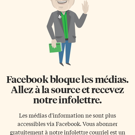
immigrants et franco-torontois,
Événement annuel unique en
faisant partie du Programme
son genre, le FNJA réunit trente
Accueil. Une vingtaine de
élèves de français de base,
convives et bénévoles du CFT
d’immersion en français ou de
se sont rencontrés au Café
langue française en milieu […]
Franco du mois de janvier,
vendredi dernier, de 18h à 20h.
Ce […]
Facebook bloque les médias.
Allez à la source et recevez
notre infolettre.
Les médias d'information ne sont plus
accessibles via Facebook. Vous abonner
gratuitement à notre infolettre courriel est un