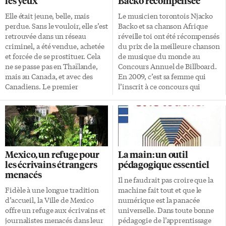
les yeux
Backo récompensée
Elle était jeune, belle, mais
Le musicien torontois Njacko
perdue. Sans le vouloir, elle s’est
Backo et sa chanson Afrique
retrouvée dans un réseau
réveille toi ont été récompensés
criminel, a été vendue, achetée
du prix de la meilleure chanson
et forcée de se prostituer. Cela
de musique du monde au
ne se passe pas en Thaïlande,
Concours Annuel de Billboard.
mais au Canada, et avec des
En 2009, c’est sa femme qui
Canadiens. Le premier
l’inscrit à ce concours qui
pamphlet pour faire de la
aujourd’hui lui assure une
prévention dans les centres
couverture médiatique sans
sociaux a été publié en 2007,
précédent. Sa plus grande fierté
preuve s’il en fallait que le
reste que les paroles et le thème
Canada n’est pas très en avance
de sa chanson soient entendus à
sur la question. Volontairement
travers le monde et surtout en
Mexico, un refuge pour
La main: un outil
ou non, la population ne sait
Afrique. «Cette chanson je l’ai
les écrivains étrangers
pédagogique essentiel
rien ou presque du
écrite en Afrique, quand j’y suis
menacés
phénomène, même si cela va
retourné en 2009. Partout le
Il ne faudrait pas croire que la
changer, notamment grâce à
même désordre, l’insalubrité, la
Fidèle à une longue tradition
machine fait tout et que le
des personnes comme Hélène
destruction du continent
d’accueil, la Ville de Mexico
numérique est la panacée
Choquette, qui a réalisé un […]
viennent de la pollution. Ce que
offre un refuge aux écrivains et
universelle. Dans toute bonne
[…]
journalistes menacés dans leur
pédagogie de l’apprentissage