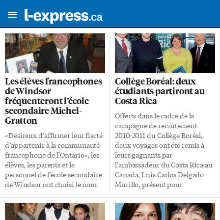
Les élèves francophones
Collège Boréal: deux
de Windsor
étudiants partiront au
fréquenteront l’école
Costa Rica
secondaire Michel-
Offerts dans le cadre de la
Gratton
campagne de recrutement
«Désireux d’affirmer leur fierté
2010-2011 du Collège Boréal,
d’appartenir à la communauté
deux voyages ont été remis à
francophone de l’Ontario», les
leurs gagnants par
élèves, les parents et le
l’ambassadeur du Costa Rica au
personnel de l’école secondaire
Canada, Luis Carlos Delgado
de Windsor ont choisi le nom
Murillo, présent pour
de Michel Gratton pour
l’occasion. C’est dans une
désigner leur école secondaire.
atmosphère de fête, en présence
L’école secondaire Michel-
des membres de la