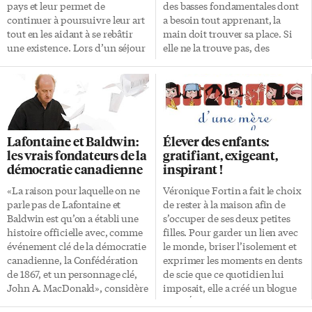
pays et leur permet de
des basses fondamentales dont
continuer à poursuivre leur art
a besoin tout apprenant, la
tout en les aidant à se rebâtir
main doit trouver sa place. Si
une existence. Lors d’un séjour
elle ne la trouve pas, des
de recherche appuyé par les
troubles d’apprentissage
fonds Chalmers, je me suis
risquent de survenir. L’exemple
rendue à Casa Refugio
type est celui du langage qui se
Citlaltépetl, dans le quartier
déroule linéairement. Pour lire,
vivant et coloré de la Condesa, à
il faut donc décoder un système
la rencontre d’écrivains
selon un processus linéaire
Lafontaine et Baldwin:
Élever des enfants:
réfugiés. Une expérience forte
allant de gauche à droite
les vrais fondateurs de la
gratifiant, exigeant,
qui porte à réfléchir sur les
(langues européennes), avec
démocratie canadienne
inspirant !
structures et les pays d’accueil
retour «à vide» vers la gauche,
pour des auteurs menacés. Une
changement de hauteur c’est-à-
«La raison pour laquelle on ne
Véronique Fortin a fait le choix
nouvelle vie Fondée en 1999,
dire orientation vers le bas,
parle pas de Lafontaine et
de rester à la maison afin de
grâce aux efforts conjugués
pour passer d’une ligne à
Baldwin est qu’on a établi une
s’occuper de ses deux petites
d’écrivains […]
l’autre. […]
histoire officielle avec, comme
filles. Pour garder un lien avec
événement clé de la démocratie
le monde, briser l’isolement et
canadienne, la Confédération
exprimer les moments en dents
de 1867, et un personnage clé,
de scie que ce quotidien lui
John A. MacDonald», considère
imposait, elle a créé un blogue
John Ralston Saul qui vient de
et les Éditions de la Bagnole ont