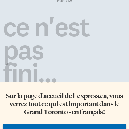
empreintes de souvenirs à
organisme public doté du
Publicité
l’image des superbes
pouvoir de mener des enquêtes
environnements naturels de
sur des plaintes. La
ce n'est
son chez-lui, l’inspirent depuis
réglementation sur la
toujours. L’exposition a mis en
profession de parajuriste est
lumière la représentation
entrée en vigueur le 1er mai […]
particulière que l’artiste fait des
pas
paysages majestueux du
Saguenay et de la […]
fini...
Sur la page d'accueil de
l-express.ca
, vous
verrez tout ce qui est important dans le
Grand Toronto - en français!