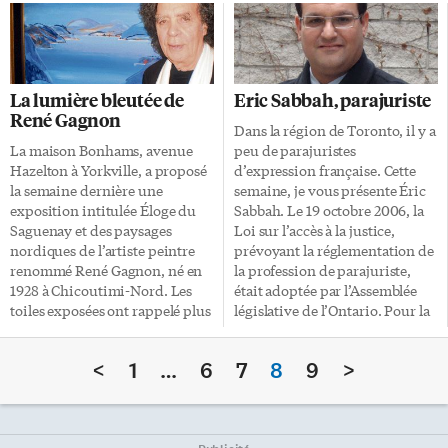
publier Louis-Hippolyte
rassemblé les textes préférés de
Lafontaine et Robert Baldwin.
l’auteure, plus quelques inédits,
Ce dernier ouvrage du
dans un recueil intitulé Journal
philosophe et historien traite
irrévérencieux d’une mère
d’une partie de l’histoire du
normale. Le franc-parler de
La lumière bleutée de
Eric Sabbah, parajuriste
pays peu connue des
Véronique Fortin a de quoi
René Gagnon
Canadiens, mais qui, pour lui,
ébranler les durs à cuire de la
Dans la région de Toronto, il y a
est particulièrement
parentalité. Il s’agit du journal
La maison Bonhams, avenue
peu de parajuristes
importante. Cet ouvrage relate
irrévérencieux d’une mère…
Hazelton à Yorkville, a proposé
d’expression française. Cette
en même temps une grande
qui aurait avantage à se taire,
la semaine dernière une
semaine, je vous présente Éric
amitié et une collaboration
[…]
exposition intitulée Éloge du
Sabbah. Le 19 octobre 2006, la
politique exemplaire entre
Saguenay et des paysages
Loi sur l’accès à la justice,
deux hommes, l’un anglophone
nordiques de l’artiste peintre
prévoyant la réglementation de
protestant du Haut-Canada
renommé René Gagnon, né en
la profession de parajuriste,
(aujourd’hui l’Ontario) […]
1928 à Chicoutimi-Nord. Les
était adoptée par l’Assemblée
toiles exposées ont rappelé plus
législative de l’Ontario. Pour la
de 60 ans de recherche
première fois au Canada, les
picturale et d’observation
parajuristes étaient tenus de
<
1
…
6
7
8
9
>
minutieuse de la nature,
suivre une formation, de
célébrant l’immense passion du
contracter une assurance de
peintre pour son coin de pays.
responsabilité civile et de
Les oeuvres de René Gagnon,
rendre des comptes à un