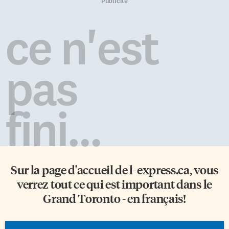
homéopathique. Du côté de la
visées de cette campagne. Selon
Publicité
BBC, c’est un reportage de 7
Statistique Canada, en 2006, les
minutes du journaliste
allophones ayant droit à l’école
ce n'est
scientifique Pallab Ghosh, le 4
de langue française composent
janvier. Le point de départ de
44% de la population de
ce dernier est un dilemme
Toronto. Seulement 25% des
politique très britannique: en
ayants droit à […]
pas
décembre, le bureau de
médecine vétérinaire du […]
fini...
Sur la page d'accueil de
l-express.ca
, vous
verrez tout ce qui est important dans le
Grand Toronto - en français!