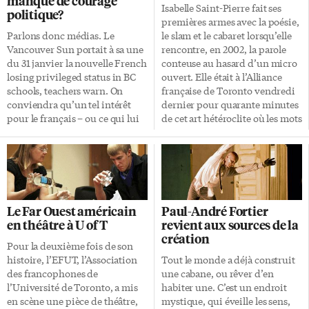
manque de courage
Isabelle Saint-Pierre fait ses
politique?
premières armes avec la poésie,
Parlons donc médias. Le
le slam et le cabaret lorsqu’elle
Vancouver Sun portait à sa une
rencontre, en 2002, la parole
du 31 janvier la nouvelle French
conteuse au hasard d’un micro
losing privileged status in BC
ouvert. Elle était à l’Alliance
schools, teachers warn. On
française de Toronto vendredi
conviendra qu’un tel intérêt
dernier pour quarante minutes
pour le français – ou ce qui lui
de cet art hétéroclite où les mots
arrive, est rare sinon
occupent toute la place.
exceptionnel dans les médias
L’Alliance française de Toronto
anglophones de l’Ouest
organise depuis maintenant
canadien. Alors tant mieux
deux ans des soirées slam où se
pour cette couverture! Radio-
produisent principalement des
Canada Colombie-Britannique
artistes de Montréal. C’est dans
Le Far Ouest américain
Paul-André Fortier
reprenait en après-midi la
ce cadre-là que l’AFT a pu
en théâtre à U of T
revient aux sources de la
directive du ministère de
accueillir Ivy, Queen Ka,
création
l’éducation de «reconnaître la
Marjolaine Beauchamp ou
Pour la deuxième fois de son
valeur de toutes les langues
encore Mathieu Lippé. Pour la
histoire, l’EFUT, l’Association
Tout le monde a déjà construit
dans le parcours scolaire», sans
slameuse Isabelle Saint-Pierre,
des francophones de
une cabane, ou rêver d’en
égard à la langue officielle. Les
sa performance de vendredi
l’Université de Toronto, a mis
habiter une. C’est un endroit
portes-paroles des organismes
était la première dans […]
en scène une pièce de théâtre,
mystique, qui éveille les sens,