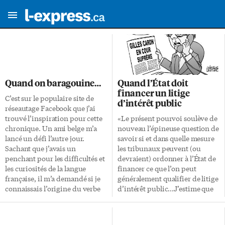
Quand on baragouine…
Quand l’État doit
financer un litige
C’est sur le populaire site de
d’intérêt public
réseautage Facebook que j’ai
trouvé l’inspiration pour cette
«Le présent pourvoi soulève de
chronique. Un ami belge m’a
nouveau l’épineuse question de
lancé un défi l’autre jour.
savoir si et dans quelle mesure
Sachant que j’avais un
les tribunaux peuvent (ou
penchant pour les difficultés et
devraient) ordonner à l’État de
les curiosités de la langue
financer ce que l’on peut
française, il m’a demandé si je
généralement qualifier de litige
connaissais l’origine du verbe
d’intérêt public…J’estime que
«baragouiner». Je savais que
le rôle de surveillance des cours
j’avais déjà lu des trucs sur le
supérieures vis-à-vis des cours
sujet dans le passé. Mais je
provinciales en Alberta englobe