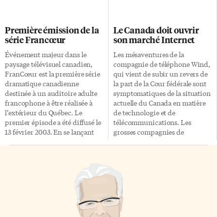
n’arrivais pas à lui répondre
le pouvoir d’accorder une
sur-le-champ. J’ai donc dû
provision pour frais devant un
fouiller, puisqu’il était si fier de
tribunal d’instance inférieure
Première émission de la
Le Canada doit ouvrir
son coup qu’il refusait
lorsqu’il s’agit d’une mesure
série Francœur
son marché Internet
catégoriquement de me fournir
essentielle à l’administration de
la réponse. Un ami, vous dis-
la justice et au maintien de la
Événement majeur dans le
Les mésaventures de la
je… Dans des cas comme celui-
primauté du droit.» Voilà ce
paysage télévisuel canadien,
compagnie de téléphone Wind,
là, mon […]
qu’écrit le juge Ian Binnie au
FranCœur est la première série
qui vient de subir un revers de
nom de ses collègues de la Cour
dramatique canadienne
la part de la Cour fédérale sont
suprême du Canada dans une
destinée à un auditoire adulte
symptomatiques de la situation
[…]
francophone à être réalisée à
actuelle du Canada en matière
l’extérieur du Québec. Le
de technologie et de
premier épisode a été diffusé le
télécommunications. Les
13 février 2003. En se lançant
grosses compagnies de
dans l’aventure FranCœur, TFO,
télécoms possèdent un quasi-
en coproduction avec le
monopole pour ce qui est du
Franco-Ontarien Robert
téléphone, de la télévision et de
Charbonneau, a fait le pari de
l’Internet. La concurrence n’est
pouvoir offrir à son auditoire
qu’illusion et le gouvernement
une série divertissante de
tient les ficelles. Les lois sur
grande qualité et à peu de frais.
l’investissement étranger
La série FranCœur raconte la
offrent une protection parfaite