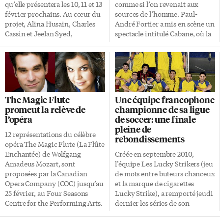
officiels réagissaient avec
qu’elle présentera les 10, 11 et 13
comme si l’on revenait aux
grande inquiétude sur la
février prochains. Au cœur du
sources de l’homme. Paul-
tendance qui se dessine. Notons
projet, Alina Husain, Charles
André Fortier a mis en scène un
[…]
Cassin et Jeelan Syed,
spectacle intitulé Cabane, où la
respectivement les deux
danse, le son et l’image se
metteurs en scène et le
répondent pour créer un
président de l’EFUT, également
environnement modulable à
comédien. L’Express les a
partir d’une simple cabane. À
rencontrés à la Hart House, sur
l’opposé des grandes créations
le campus de l’Université de
et des gros moyens, il a voulu
The Magic Flute
Une équipe francophone
Toronto. Il y a deux ans, Jeelan
revenir à l’essentiel, à la
promeut la relève de
championne de sa ligue
Syed organisait la première
création pure. L’idée lui est
l’opéra
de soccer: une finale
représentation donnée par
venue lorsqu’il performait son
pleine de
l’EFUT. Cette année, il est le
spectacle 30×30 dans la ville de
12 représentations du célèbre
rebondissements
président de l’association et
Nancy, en France. Il dansait
opéra The Magic Flute (La Flûte
comédien dans la pièce
alors pendant 30 min, 30 […]
Enchantée) de Wolfgang
Créée en septembre 2010,
intitulée Quelque […]
Amadeus Mozart, sont
l’équipe Les Lucky Strikers (jeu
proposées par la Canadian
de mots entre buteurs chanceux
Opera Company (COC) jusqu’au
et la marque de cigarettes
25 février, au Four Seasons
Lucky Strike), a remporté jeudi
Centre for the Performing Arts.
dernier les séries de son
Deux jeunes artistes y
championnat en intérieur de