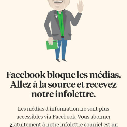
vie mouvementée d’un jeune
pour les compagnies
séducteur, Luc Francœur,
canadiennes, qui du coup ne
déchiré entre ses ambitions
subissent pas de pression et
personnelles et la dure réalité
laissent les tarifs extrêmement
du milieu de la production
hauts, en dépit de la tendance
laitière d’aujourd’hui. […]
logique qui […]
Facebook bloque les médias.
Allez à la source et recevez
notre infolettre.
Les médias d'information ne sont plus
accessibles via Facebook. Vous abonner
gratuitement à notre infolettre courriel est un