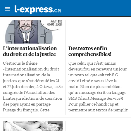
L’internationalisation
Des textos enfin
du droit et de la justice
compréhensibles!
C’est sous le thème
Que celui qui n’est jamais
«Internationalisation du droit –
devenu fou en recevant un jour
internationalisation de la
un texto tel que «slt tvb1? G
justice» que s’est déroulé les 21
envid1 ciné c swar» lève la
et 22 juin dernier, à Ottawa, le 3e
main! Rien de plus embêtant
congrès de l’Association des
qu’un message écrit en langage
hautes juridictions de cassation
SMS (Short Message Service)!
des pays ayant en partage
Pour pallier ce handicap et
l’usage du français. Cette
permettre aux textos de remplir
association comprend
leur fonction initiale de
cinquante cours judiciaires
communication entre un
suprêmes francophones dont la
émetteur et un récepteur, une