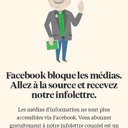
de s’échapper du soleil dans
En conséquence, les lignes
une salle climatisée! Catherine
modifiées tiennent mieux
Breillat et Éric Rohmer sont les
compte des frontières
deux réalisateurs mis à
naturelles comme les reliefs
l’honneur cet été, […]
montagneux ou le tracé des
cours d’eau. Des lignes
discontinuées […]
Facebook bloque les médias.
Allez à la source et recevez
notre infolettre.
Les médias d'information ne sont plus
accessibles via Facebook. Vous abonner
gratuitement à notre infolettre courriel est un