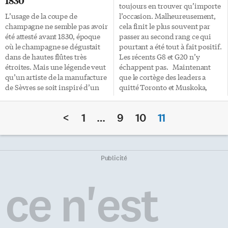
1830
toujours en trouver qu’importe
L’usage de la coupe de
l’occasion. Malheureusement,
champagne ne semble pas avoir
cela finit le plus souvent par
été attesté avant 1830, époque
passer au second rang ce qui
où le champagne se dégustait
pourtant a été tout à fait positif.
dans de hautes flûtes très
Les récents G8 et G20 n’y
étroites. Mais une légende veut
échappent pas. Maintenant
qu’un artiste de la manufacture
que le cortège des leaders a
de Sèvres se soit inspiré d’un
quitté Toronto et Muskoka,
moulage du sein de la reine
nous pouvons évaluer plus
pour réaliser des coupes
clairement la marque qu’aura
<
1
…
9
10
11
destinées au château de
laissée le Canada à ce sommet:
Rambouillet… Les légendes font
l’initiative de Muskoka se veut
parfois long feu. Était-ce le sein
un soutien à la santé maternelle
de Marie-Antoinette ou celui de
et infantile: le saviez-vous?
la marquise de Pompadour,
Point est mon intention ici de
Publicité
comme on l’entend dire
faire le procès des médias, mais
parfois? Contemporain de la
force est de constater qu’on a
ce n'est
reine, Antoine Caillot a écrit
abordé que […]
que «les amis du peuple
sablaient le champagne avant
d’aller jouer le rôle […]