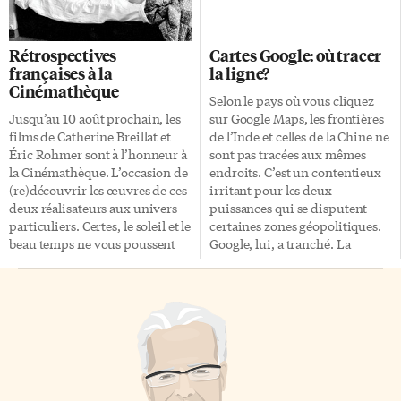
Cour suprême du Canada. Elle a
équipe de recherche de
pour objectif de favoriser
l’Université catholique de
l’entraide, la solidarité, la
Louvain en Belgique a mis au
Rétrospectives
Cartes Google: où tracer
coopération, les échanges
point une application de
françaises à la
la ligne?
d’idées et d’expériences entre
transcription de textos en
Cinémathèque
les institutions judiciaires
messages compréhensibles
Selon le pays où vous cliquez
membres sur les questions
pour le commun des mortels.
Jusqu’au 10 août prochain, les
sur Google Maps, les frontières
relevant de leur compétence ou
Ainsi, le message «slt tvb1? G
films de Catherine Breillat et
de l’Inde et celles de la Chine ne
intéressant leur organisation et
envid1 ciné c swar» s’affiche sur
Éric Rohmer sont à l’honneur à
sont pas tracées aux mêmes
leur fonctionnement. Elle veut
[…]
la Cinémathèque. L’occasion de
endroits. C’est un contentieux
promouvoir le rôle des hautes
(re)découvrir les œuvres de ces
irritant pour les deux
juridictions dans la […]
deux réalisateurs aux univers
puissances qui se disputent
particuliers. Certes, le soleil et le
certaines zones géopolitiques.
beau temps ne vous poussent
Google, lui, a tranché. La
pas forcément à vous enfermer
compagnie a modifié les
dans les salles obscures, mais les
contours de 60 pays jusqu’ici.
grands classiques français
Ses cartographes s’appuient sur
présentés en ce moment à la
les informations en provenance
Cinémathèque sont des films
de plusieurs sources dans le
peu visibles en salle en
monde. Aussi, les images
Amérique du Nord, alors voilà
satellites présentent une
certainement une bonne raison
meilleure résolution qu’avant.