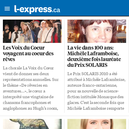
Les Voix du Coeur
La vie dans 100 ans:
voyagent au coeur des
Michèle Laframboise,
rêves
deuxième fois lauréate
du Prix SOLARIS
La chorale La Voix du Cœur
vient de donner ses deux
Le Prix SOLARIS 2010 a été
représentations annuelles. Sur
attribué à Michèle Laframboise,
le thème «De rêveries en
auteure franco-ontarienne,
aventures…», le cœur a
pour sa nouvelle de science-
interprété une vingtaine de
fiction intitulée Monarque des
chansons francophones et
glaces. C’est la seconde fois que
anglophones au Hugh’s room,
Michèle Laframboise remporte
sur Dundas Ouest. Un grand
le prix Solaris, puisqu’elle avait
moment pour cette trentaine
signé Le Vol de l’abeille, œuvre
d’amateurs qui répètent ce
lauréate de l’édition 2006.