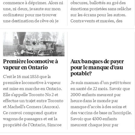
atouts solides qui consolident
exposition. Jeunes artistes C’est
commence à déprimer. Alors ni
obscures, ballottés au gré des
l’offre marocaine», a-t-il
d’ailleurs […]
une, ni deux, je saute sur mon
émotions projetées sans relâche
souligné. Durant cette
ordinateur pour me trouver
sur les écrans pour les autres.
rencontre, les […]
une destination de rêve où je
Contre vents et marées, des
serais sûre d’avoir du soleil. Ce
vagues gigantesques l’ayant il y
sera donc la Floride, et
a quelques jours, brutalement
précisément Miami Beach,
envahie, la mythique Croisette,
temple de la bronzette. Pendant
telle une vieille coquette, s’est
quatre jours. Mercredi matin,
vite refait une beauté pour
me voilà dans un avion… Les
célébrer le 63e anniversaire du
Première locomotive à
Aux banques de payer
tarifs des vols et des hôtels sont
Festival. Du 12 au 23 mai,
vapeur en Ontario
pour le manque d’eau
très intéressants quand on part
fanfare et tapis rouge au Palais.
potable?
hors saison et en milieu de
Rituel quand tu nous tiens!
C’est le 16 mai 1853 que la
semaine. En à peine trois […]
N’est pas convié qui veut à […]
première locomotive à vapeur
Je suis maman d’un petit trésor
est mise en marche en Ontario.
en santé de 22 mois. Savoir que
Elle s’appelle Toronto No 2 et
2000 enfants meurent par
effectue un trajet entre Toronto
heure dans le monde par
et Machell’s Corners (Aurora).
manque d’accès à des soins et
Ce convoi comprend quatre
des vaccins de base m’horripile.
wagons de passagers et est la
Savoir que 4500 enfants
propriété de l’Ontario, Simcoe
meurent chaque jour par
and Huron Union Railway,
manque d’accès à de l’eau