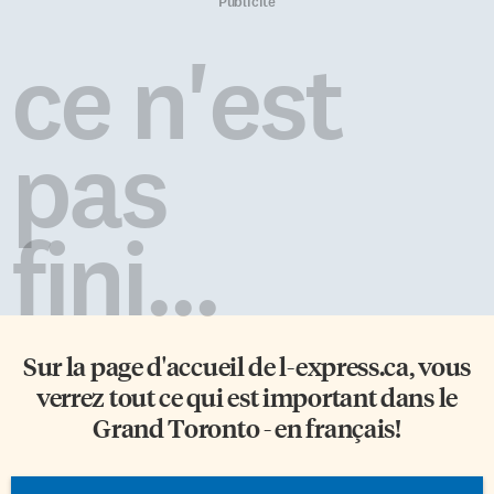
conçu une valve à toute
L’éclairage et les décors
Publicité
épreuve qui se ferme
grandioses sont à couper le
automatiquement quand ça
souffle. Les chanteurs évoluent
ce n'est
tourne mal et qu’il n’ait pas déjà
pendant plus deux heures, sans
eu en réserve un «couvercle»
entracte, sur un plancher
[…]
incliné traversant la scène pour
donner l’illusion […]
pas
fini...
Sur la page d'accueil de
l-express.ca
, vous
verrez tout ce qui est important dans le
Grand Toronto - en français!