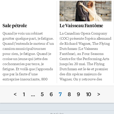
aussi connu sous le nom de
potable m’indigne. Savoir que
Northern Railway. La
75 millions d’enfants dans le
locomotive Toronto No 2 a été
monde n’ont pas accès à l’école
construite par James Good, un
primaire me désole. En 1990, le
machiniste et manufacturier
Canada s’est engagé, comme
Sale pétrole
Le Vaisseau Fantôme
qui avait acheté la compagnie
tous les pays du monde, à
Union Furnace en vue de
atteindre d’ici 2015 des
Quand je vois un robinet
La Canadian Opera Company
soumettre des propositions lors
objectifs de développement qui
goutter quelque part, je fatigue.
(COC) présente l’opéra allemand
des appels d’offre pour la
permettraient de réduire les
Quand j’entends le moteur d’un
de Richard Wagner, The Flying
construction de locomotives.
conditions et les conséquences
camion municipal tourner
Dutchman (Le Vaisseau
Good a complété le Toronto […]
de la pauvreté extrême dans le
pour rien, je fatigue. Quand je
Fantôme), au Four Seasons
monde, […]
croise un jeune qui jette des
Centre for the Performing Arts
cochonneries par terre, je
jusqu’au 20 mai. The Flying
fatigue. Et voilà que j’apprends
Dutchman est le 4e et premier
que par la faute d’une
des dix opéras majeurs de
entreprise insouciante, 800
Wagner. On y retrouve des
000 litres de pétrole brut
grands thèmes de l’univers
s’échappent quotidiennement
wagnérien: l’errance, l’arrivée
<
1
…
5
6
7
8
9
10
>
dans le golfe du Mexique. Huit
d’un personnage inconnu, le
cent mille! C’est à en devenir
sacrifice, la rédemption par
malade. Il est quand même
l’amour. La mise en scène est
incroyable que BP n’ait pas
tout à fait exceptionnelle.