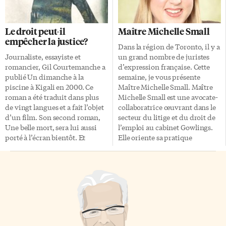
spectacle depuis plusieurs
Michèle Laframboise vit à
mois. Depuis 16 ans, les Voix du
Mississauga, où elle se consacre
Cœur rassemble des amateurs
à son travail d’écrivaine,
Le droit peut-il
Maître Michelle Small
francophones passionnés de
d’illustratrice et de bédéiste,
empêcher la justice?
chant. C’est le musicien
pour lequel elle s’est méritée
Dans la région de Toronto, il y a
torontois Bernard Dionne qui a
plusieurs prix littéraires au
Journaliste, essayiste et
un grand nombre de juristes
créé cette chorale en 1994.
cours de ces dernières années,
romancier, Gil Courtemanche a
d’expression française. Cette
L’ensemble est encadré par la
notamment le prix Cécile-
publié Un dimanche à la
semaine, je vous présente
directrice musicale Manon Côté
Gagnon 2001 pour son premier
piscine à Kigali en 2000. Ce
Maître Michelle Small. Maître
et entouré d’un pianiste,
roman jeunesse, Les Nuages de
roman a été traduit dans plus
Michelle Small est une avocate-
Gabriel Drouin, et d’un
Phœnix Médiaspaul).
de vingt langues et a fait l’objet
collaboratrice œuvrant dans le
guitariste, Geoffrey Smale. La
Rappelons que l’écrivaine a
d’un film. Son second roman,
secteur du litige et du droit de
particularité […]
aussi été finaliste pour le Prix
Une belle mort, sera lui aussi
l’emploi au cabinet Gowlings.
[…]
porté à l’écran bientôt. Et
Elle oriente sa pratique
maintenant, Courtemanche
essentiellement vers les
nous livre un troisième roman
employeurs, qu’elle conseille en
bouleversant Le monde, le
matière de litige entourant les
lézard et moi qui nous plonge
poursuites engagées à la suite
dans un milieu où règne le
de congédiements injustifiés,
droit de l’absence de droit. Le
les lois sur les normes du
monde, le lézard et moi met en
travail, les droits de la
scène un Montréalais de 35 ans,
personne, l’accommodement