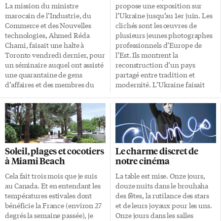
La mission du ministre
propose une exposition sur
marocain de l’Industrie, du
l’Ukraine jusqu’au 1er juin. Les
Commerce et des Nouvelles
clichés sont les œuvres de
technologies, Ahmed Réda
plusieurs jeunes photographes
Chami, faisait une halte à
professionnels d’Europe de
Toronto vendredi dernier, pour
l’Est. Ils montrent la
un séminaire auquel ont assisté
reconstruction d’un pays
une quarantaine de gens
partagé entre tradition et
d’affaires et des membres du
modernité. L’Ukraine faisait
gouvernement provincial. M.
partie des pays les plus
Chami a rappelé les grands
importants du bloc soviétique
chantiers du Maroc, mettant en
avec ses 46 millions d’habitants
exergue les opportunités
pour une superficie égale à la
d’investissement susceptibles
France. Indépendante depuis
d’intéresser la communauté
1991, l’Ukraine est en pleine
Soleil, plages et cocotiers
Le charme discret de
canadienne des affaires. «La
phase de transition. «Tous les
à Miami Beach
notre cinéma
confiance dans les institutions
pays d’Europe de l’Est sont à la
politiques et économiques est
recherche de leur identité»,
Cela fait trois mois que je suis
La table est mise. Onze jours,
indispensable dans le monde
explique Christine Medycky,
au Canada. Et en entendant les
douze nuits dans le brouhaha
des affaires. La stabilité
fondatrice et directrice
températures estivales dont
des fêtes, la rutilance des stars
politique et la résilience de
exécutive d’Altemus,
bénéficie la France (environ 27
et de leurs joyaux pour les uns.
l’économie marocaine sont des
l’organisme à l’origine de cette
degrés la semaine passée), je
Onze jours dans les salles