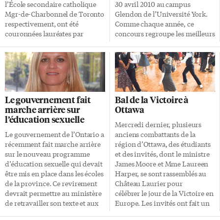
Toronto, d’établir de nouveaux
immortaliser sa place en
l’École secondaire catholique
30 avril 2010 au campus
contacts et d’élargir leur réseau
Ontario et au Canada, les
Mgr-de-Charbonnel de Toronto
Glendon de l’Université York.
de connaissances, tout en
armoiries du Collège Boréal
respectivement, ont été
Comme chaque année, ce
conversant en […]
évoquent […]
couronnées lauréates par
concours regroupe les meilleurs
excellence de la grande finale
candidats de chaque école
du Concours d’art oratoire
secondaire de langue française
Richelieu mardi dernier au
de la province. Cendra Kidjo a
Thornhill Golf and Country
hissé haut le flambeau du
Club. Éléonore, élève de 7e
Conseil scolaire de district
année, a raflé les honneurs dans
catholique Centre-Sud en
Le gouvernement fait
Bal de la Victoire à
la catégorie Discours avec sa
remportant le premier prix.
marche arrière sur
Ottawa
composition originale La tour
Cette année, l’école secondaire
l’éducation sexuelle
Eiffel, alors que Chantal, elle
Monseigneur-de-Charbonnel
Mercredi dernier, plusieurs
aussi élève de 7e année, a été
était représentée par Sarah
Le gouvernement de l’Ontario a
anciens combattants de la
déclarée grande gagnante dans
Farahat et Cendra Kidjo. Ce
récemment fait marche arrière
région d’Ottawa, des étudiants
la catégorie Expression
concours s’adresse aux élèves
sur le nouveau programme
et des invités, dont le ministre
dramatique grâce à son
de la 12e année, car les prix sont
d’éducation sexuelle qui devait
James Moore et Mme Laureen
interprétation de la fable Les
essentiellement constitués de
être mis en place dans les écoles
Harper, se sont rassemblés au
animaux malades de la peste de
bourses d’études dans les trois
de la province. Ce revirement
Château Laurier pour
Jean de La Fontaine. […]
universités bilingues de
devrait permettre au ministère
célébrer le jour de la Victoire en
l’Ontario que sont l’Université
de retravailler son texte et aux
Europe. Les invités ont fait un
d’Ottawa, le Collège […]
conseils scolaires de réfléchir
retour à 1945, avec de la