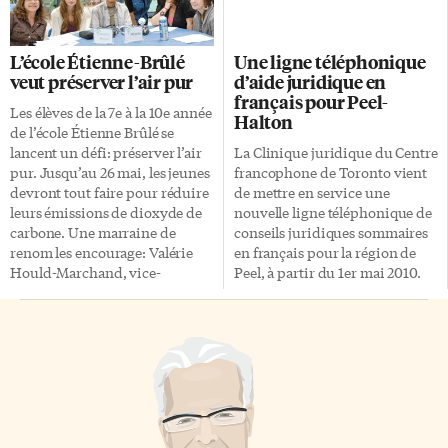
étudiants et agents de liaison,
du CSDCSO à la table des élus.
offrent aux élèves de 10e et de
Je remercie les deux candidates
11e année une occasion
de leur intérêt, de même que
L’école Étienne-Brûlé
Une ligne téléphonique
d’explorer diverses carrières
tous les élèves qui ont voté et
veut préserver l’air pur
d’aide juridique en
reliées aux programmes
exercé leur leadership en se
français pour Peel-
d’études collégiales. Cette
prononçant en faveur d’une
Les élèves de la 7e à la 10e année
Halton
initiative permet aux élèves de
candidature», a déclaré […]
de l’école Étienne Brûlé se
découvrir plusieurs des
lancent un défi: préserver l’air
La Clinique juridique du Centre
quelque 45 programmes
pur. Jusqu’au 26 mai, les jeunes
francophone de Toronto vient
d’études que La Cité collégiale
devront tout faire pour réduire
de mettre en service une
est la seule à offrir en français,
leurs émissions de dioxyde de
nouvelle ligne téléphonique de
en Ontario. «Nous sommes très
carbone. Une marraine de
conseils juridiques sommaires
heureux de présenter des
renom les encourage: Valérie
en français pour la région de
ateliers […]
Hould-Marchand, vice-
Peel, à partir du 1er mai 2010.
championne olympique en
La ligne téléphonique 1-877-966
natation synchronisée aux Jeux
7345 de la Clinique juridique du
olympiques d’Atlanta. Le défi a
Centre francophone se joint à
été lancé mardi 4 mai, à l’école
celles d’Ottawa et de Sudbury,
Étienne Brûlé. Les élèves ont
lancées à l’automne 2009 et à
exactement 22 jours pour
l’hiver 2010, pour offrir des
économiser une tonne de CO2.
conseils juridiques aux régions
Cela peut paraître énorme, mais
sous-desservies et non