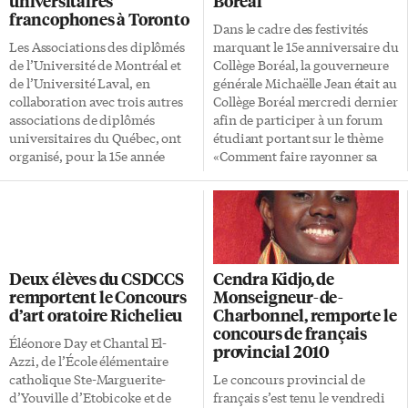
universitaires
Boréal
francophones à Toronto
Dans le cadre des festivités
Les Associations des diplômés
marquant le 15e anniversaire du
de l’Université de Montréal et
Collège Boréal, la gouverneure
de l’Université Laval, en
générale Michaëlle Jean était au
collaboration avec trois autres
Collège Boréal mercredi dernier
associations de diplômés
afin de participer à un forum
universitaires du Québec, ont
étudiant portant sur le thème
organisé, pour la 15e année
«Comment faire rayonner sa
consécutive, leur traditionnel
culture francophone». En
dîner des retrouvailles à
présence de nombreux
Toronto. 70 invités ont
dignitaires de la région du
participé à l’événement qui s’est
Grand Sudbury, elle a
déroulé au restaurant italien
notamment dévoilé les toutes
Alice Fazooli’s, lundi 3 mai.
premières armoiries du Collège
Deux élèves du CSDCCS
Cendra Kidjo, de
«Suite au succès remporté avec
Boréal. Émanant de la
remportent le Concours
Monseigneur-de-
cet événement annuel depuis le
Couronne du Canada, cette
d’art oratoire Richelieu
Charbonnel, remporte le
milieu des années 1990, nous
marque d’honneur rend
concours de français
poursuivons l’organisation de
hommage à l’importante
Éléonore Day et Chantal El-
provincial 2010
cette rencontre sociale qui offre
contribution du Collège Boréal
Azzi, de l’École élémentaire
l’occasion pour les diplômés
envers la communauté franco-
catholique Ste-Marguerite-
Le concours provincial de
universitaires du Québec à
ontarienne. Visant ainsi à
d’Youville d’Etobicoke et de
français s’est tenu le vendredi