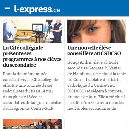
La Cité collégiale
Une nouvelle élève
présente ses
conseillère au CSDCSO
programmes à nos élèves
Gonça Aydin, élève à l’École
du secondaire
secondaire Georges-P.-Vanier
Pour la deuxième année
de Hamilton, a été élue à la table
consécutive, La Cité collégiale
du Conseil scolaire de district
effectue une tournée de ses
catholique du Centre-Sud
spécialistes du 10 au 14 mai
(CSDCSO) et siégera à compter
dans plus de 13 écoles
du mois de juin. Elle a été élue à
secondaires de langue française
la suite d’un vote tenu dans les
de la région du Centre-Sud-
neuf écoles secondaires du
Ouest. L’équipe des
Conseil. «Mlle Aydin a présenté
ambassadeurs de La Cité
une candidature solide et saura
collégiale, professeurs,
bien représenter tous les élèves