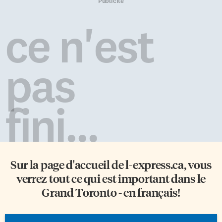
groupe québécois Les Trois
Certains conseillers sont
Publicité
Accords pour tête d’affiche. En
membres d’autres panels
plein travail de programmation
d’évaluation et de
ce n'est
de l’unique festival de musique
connaissances de produits,
francophone de […]
d’autres enseignent; il faut bien
se préparer. Donc, pour
certains […]
pas
fini...
Sur la page d'accueil de
l-express.ca
, vous
verrez tout ce qui est important dans le
Grand Toronto - en français!