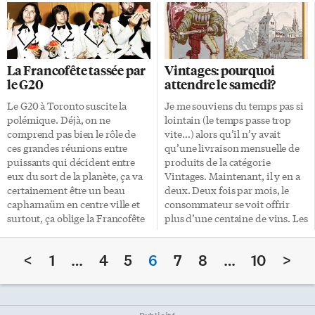
aux modifications qu’ils
musique, des vêtements et des
veulent y apporter. Que pensent
décors de l’époque tout en
nos deux conseils scolaires de
valorisant les anciens
«L’affaire de l’éducation
combattants de la région et en
sexuelle»? Seul le Conseil
commémorant le 65e
La Francofête tassée par
Vintages: pourquoi
scolaire catholique a bien voulu
anniversaire du jour de la
le G20
attendre le samedi?
répondre à nos questions,
victoire en Europe. Plusieurs
preuve que les tabous ne sont
anciens combattants ont
Le G20 à Toronto suscite la
Je me souviens du temps pas si
pas toujours là où on le pense.
évoqué leurs souvenirs les plus
polémique. Déjà, on ne
lointain (le temps passe trop
Tout d’abord, la directrice de
mémorables. Le Projet
comprend pas bien le rôle de
vite…) alors qu’il n’y avait
l’Association franco-ontarienne
Mémoire: Histoires de la
ces grandes réunions entre
qu’une livraison mensuelle de
des conseils scolaires
Deuxième Guerre mondiale
puissants qui décident entre
produits de la catégorie
catholiques (AFOCSC) précise
vise à […]
eux du sort de la planète, ça va
Vintages. Maintenant, il y en a
que le […]
certainement être un beau
deux. Deux fois par mois, le
capharnaüm en centre ville et
consommateur se voit offrir
surtout, ça oblige la Francofête
plus d’une centaine de vins. Les
à décaler ses dates, qui ne
conseillers en vin en ont plein
tombent plus mais alors plus du
les bras. Outre les journées de
<
1
…
4
5
6
7
8
…
10
>
tout pendant la traditionnelle
congé, il faut compter celles
St Jean Baptiste. L’édition 2010
réservées pour la dégustation
de la Francofête se déroulera les
des produits (il faut bien qu’ils
10, 11, 12 juin prochain avec le
connaissent ce qu’ils vendent).