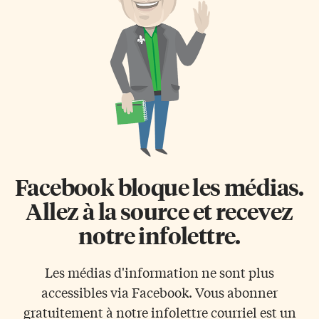
dans les faits, 20 litres
desservies en services en
d’essences représentent déjà
français. La ligne d’information
une demi-tonne de CO2. Les
juridique sommaire est la
élèves s’engagent donc à
volonté d’Aide juridique
privilégier […]
Ontario d’améliorer l’accès aux
services juridiques en français
en Ontario. En ce qui concerne
la […]
Facebook bloque les médias.
Allez à la source et recevez
notre infolettre.
Les médias d'information ne sont plus
accessibles via Facebook. Vous abonner
gratuitement à notre infolettre courriel est un