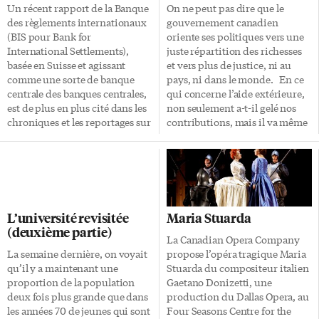
Un récent rapport de la Banque
On ne peut pas dire que le
des règlements internationaux
gouvernement canadien
(BIS pour Bank for
oriente ses politiques vers une
International Settlements),
juste répartition des richesses
basée en Suisse et agissant
et vers plus de justice, ni au
comme une sorte de banque
pays, ni dans le monde. En ce
centrale des banques centrales,
qui concerne l’aide extérieure,
est de plus en plus cité dans les
non seulement a-t-il gelé nos
chroniques et les reportages sur
contributions, mais il va même
la nouvelle crise financière,
jusqu’à s’opposer à la mise en
partie de Grèce, qui touche déjà
place d’une très faible taxe
la quasi-totalité du monde
internationale de 0,05% sur les
industrialisé. Le problème est à
transactions financières, taxe
la fois simple et intraitable:
qui affecterait à peine les
collectivement, nous vivons à
spéculateurs et qui permettrait
L’université revisitée
Maria Stuarda
crédit depuis trop longtemps et
de générer plusieurs centaines
(deuxième partie)
nos dettes dépasseront bientôt
de milliards de dollars par
La Canadian Opera Company
toute capacité réaliste de les
année pour le développement
La semaine dernière, on voyait
propose l’opéra tragique Maria
rembourser, mais nos
international. Le
qu’il y a maintenant une
Stuarda du compositeur italien
gouvernements n’ont pas les
gouvernement canadien doit
proportion de la population
Gaetano Donizetti, une
couilles pour renégocier les
changer son approche dans ce
deux fois plus grande que dans
production du Dallas Opera, au
engagements qu’ils ont pris
domaine! Il […]
les années 70 de jeunes qui sont
Four Seasons Centre for the