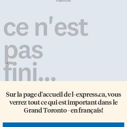
Theatre propose une virée au
distribution de denrées, on a
Publicité
XVIIe siècle avec le spectacle
tendance à hiérarchiser les
Célébrons Molière, en anglais et
dépenses de l’État selon
ce n'est
français, combinant danse,
l’influence des demandeurs.
théâtre et musique. Depuis
Machiavel n’aura certainement
plusieurs années, la compagnie
pas vécu en vain et affirmer que
Toronto Masque Theatre,
le marché n’est pas
pas
travaille avec […]
rigoureusement neutre, c’est
être d’accord avec les autorités
religieuses qui affirment
depuis […]
fini...
Sur la page d'accueil de
l-express.ca
, vous
verrez tout ce qui est important dans le
Grand Toronto - en français!