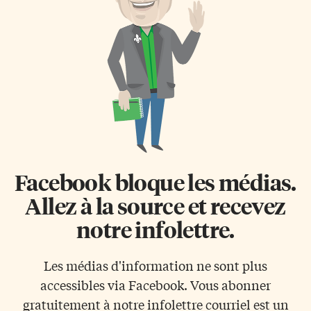
économique, plusieurs de nos
Il mène des enquêtes sur des
moyens de financement se sont
questions importantes qui ont
volatilisés. Les gens faisaient
trait aux services
des dons avec les intérêts de
gouvernementaux et qui
leurs placements et comme il
peuvent concerner de
n’y a pas […]
nombreuses personnes. En
vertu de la […]
Facebook bloque les médias.
Allez à la source et recevez
notre infolettre.
Les médias d'information ne sont plus
accessibles via Facebook. Vous abonner
gratuitement à notre infolettre courriel est un