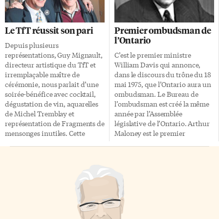
goût de vous évader vers un
D’abord, mettons les choses au
lieu d’atmosphère le temps
clair. Il s’agit d’une expression
d’une fin de semaine, la rue
que les Européens
Le TfT réussit son pari
Premier ombudsman de
Saint-Paul et ses alentours vous
francophones utilisent
l’Ontario
régaleront. Commencez par
beaucoup plus fréquemment
Depuis plusieurs
vous installer à l’hôtel Le Saint-
que les francophones de
représentations, Guy Mignault,
C’est le premier ministre
Paul (229 rue Saint-Paul),
l’Amérique du Nord. Mais elle
directeur artistique du TfT et
William Davis qui annonce,
aménagé dans un ancien
s’est répandue jusqu’ici, s’est
irremplaçable maître de
dans le discours du trône du 18
bâtiment du […]
faufilée dans la littérature, est
cérémonie, nous parlait d’une
mai 1975, que l’Ontario aura un
devenue omniprésente au
soirée-bénéfice avec cocktail,
ombudsman. Le Bureau de
cinéma. Si un incendie a […]
dégustation de vin, aquarelles
l’ombudsman est créé la même
de Michel Tremblay et
année par l’Assemblée
représentation de Fragments de
législative de l’Ontario. Arthur
mensonges inutiles. Cette
Maloney est le premier
soirée s’est déroulée le jeudi 6
ombudsman; il est assermenté
mai et a rapporté quelque
en octobre 1975 suite à la
7000$ à l’organisme. De quoi
promulgation de la Loi sur
mettre du beurre dans les
l’ombudsman. L’ombudsman
épinards et récupérer les
enquête sur les plaintes
financements perdus à cause de
relatives aux services fournis
la satanée crise économique
par le gouvernement de
mondiale! «Depuis la crise
l’Ontario et par ses organismes.