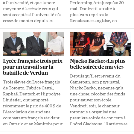
envers […]
à l’université, et que la note
Performing Arts jusqu’au 30
moyenne d’accès de ceux qui
mai. Donizetti a traité à
sont acceptés à l’université n’a
plusieurs reprises la
cessé de monter depuis les
Renaissance anglaise, en
années 80 pour atteindre 82%
particulier la Cour sous le règne
en 2003. Donc, plus de jeunes,
d’Henry VIII et surtout,
plus performants,
d’Élisabeth Ière. L’opéra de
composeraient le corps
Donizetti s’inspire de la pièce
étudiant d’aujourd’hui.
Maria Stuart écrite par le poète
Pourtant, une des questions
allemand Friedrich von Schiller
Lycée français: trois prix
Njacko Backo: «La plus
préoccupant le plus les
en 1800 qui évoque les
pour un travail sur la
belle soirée de ma vie»
administrateurs universitaires
dernières heures de la vie de la
bataille de Verdun
d’aujourd’hui est la nécessité de
reine d’Écosse et les étapes de sa
Depuis qu’il est revenu du
trouver des façons d’éveiller et
condamnation par Élisabeth
Trois élèves du Lycée français
Cameroun, son pays natal,
de maintenir l’intérêt les
d’Angleterre. L’œuvre met en
de Toronto, Fabrice Castel,
Njacko Backo, ne pense qu’à
étudiants pour l’expérience
scène les deux sœurs rivales,
Raphaël Deutsch et Hippolyte
une chose: récolter des fonds
universitaire. Si vous ne me
[…]
Lhuissier, ont remporté
pour sauver son école.
croyez pas, […]
récemment le prix de 400 $ de
Vendredi soir, le chanteur
l’Association des anciens
torontois a organisé une
combattants français résidant
première soirée de concerts à
en Ontario et au Manitoba pour
l’hôtel Gladstone. 13 artistes se
leur texte sur la bataille de
sont joints à sa cause. En