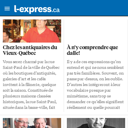
Chez les antiquaires du
À n’y comprendre que
Vieux-Québec
dalle!
Vous serez charmé par la rue
Il y a de ces expressions qu’on
Saint-Paul de la ville de Québec
entend et qui ne nous semblent
où les boutiques d’antiquités,
pas très familières. Souvent, on
galeries d’art et les cafés
passe par-dessus, on les oublie.
invitent à la flânerie, quelque
D’autres les intégreront à leur
soit la saison. Constituée de
vocabulaire presque par
plusieurs maisons classées
mimétisme, sans trop se
historiques, la rue Saint-Paul,
demander ce qu’elles signifient
située dans la basse-ville, fait
réellement ou quelle pourrait
face au marché du Vieux-Port à
être leur origine. Je m’en
proximité du bassin Louise et
confesse, je l’ai fait avec
de sa marina. Si vous avez le
l’expression «que dalle».