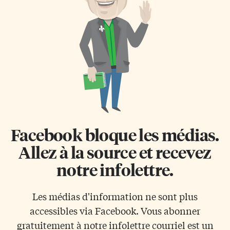
(Austin Taylor, Michael Aw et
dans les rets du néolibéralisme,
Evguenia Ignatchenko) menés
présenté samedi dernier au
par Mme […]
cinéma Bloor à Toronto.
Richard Brouillette a
commencé ses recherches sur
ce sujet dès le milieu des années
90, avec comme point […]
Facebook bloque les médias.
Allez à la source et recevez
notre infolettre.
Les médias d'information ne sont plus
accessibles via Facebook. Vous abonner
gratuitement à notre infolettre courriel est un