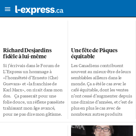
Richard Desjardins
Une fête de Pâques
fidèle à lui-même
équitable
Si j’écrivais dans le Forum de
Les Canadiens contribuent
L’Express un hommage à
souvent au mieux-être de leurs
«l’honnêteté d’Ernesto (Che)
semblables ailleurs dans le
Guevara» et «la franchise de
monde. Ça a été le cas avec le
Karl Marx», on rirait dans mon
café équitable, dont les ventes
dos. Ça passerait pour une
n’ont cessé d’augmenter depuis
folie douce, un réflexe passéiste
une dizaine d’années, et c’est de
trahissant mon âge avancé,
plus en plus le cas avec de
pour ne pas dire mon gâtisme.
nombreux autres produits
Si, une autre fois, j’écrivais une
équitables comme le chocolat.
diatribe contre Benoît XVI et le
L’achat de produits certifiés
Vatican, ce «nique à fifs», en
équitables a d’importantes