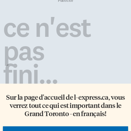
exemple, au curling en fauteuil
concours du roi/reine de la
Publicité
roulant, la «technologie»
«binne». Elles étaient toutes
recommandée au Canada se
excellentes et le choix fut
ce n'est
limite à deux choix de bâtons
difficile au moment de
pour pousser la pierre, The
décerner un premier, deuxième
Adjuster et The Extender
et troisième choix du public.
(littéralement: l’ajusteur et
Les […]
pas
l’étireur). Ces […]
fini...
Sur la page d'accueil de
l-express.ca
, vous
verrez tout ce qui est important dans le
Grand Toronto - en français!