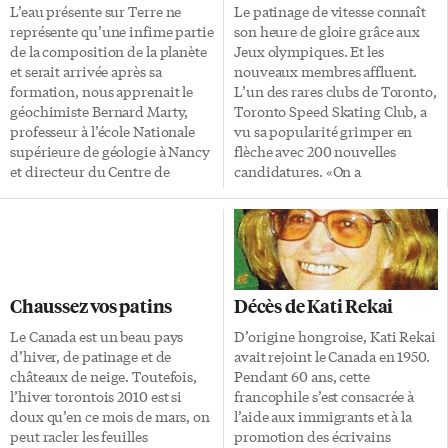
L’eau présente sur Terre ne
Le patinage de vitesse connaît
représente qu’une infime partie
son heure de gloire grâce aux
de la composition de la planète
Jeux olympiques. Et les
et serait arrivée après sa
nouveaux membres affluent.
formation, nous apprenait le
L’un des rares clubs de Toronto,
géochimiste Bernard Marty,
Toronto Speed Skating Club, a
professeur à l’école Nationale
vu sa popularité grimper en
supérieure de géologie à Nancy
flèche avec 200 nouvelles
et directeur du Centre de
candidatures. «On a
recherches pétrographiques et
énormément de demandes
géochimiques dans cette même
pour essayer le patinage de
ville, en conférence mercredi
vitesse depuis les JO. Les gens
soir à l’Alliance Française de
trouvent que cela a l’air
Toronto. Le géochimiste est
amusant», confie, surpris,
revenu sur la création et la
Desmond Preudhomme,
Chaussez vos patins
Décès de Kati Rekai
transformation de notre
président du club de patinage
système solaire et sur
de vitesse Toronto Speed
Le Canada est un beau pays
D’origine hongroise, Kati Rekai
l’évolution de la planète Terre
Skating Club. En effet, le sport
d’hiver, de patinage et de
avait rejoint le Canada en 1950.
en expliquant au public
est divertissant. Les patineurs
châteaux de neige. Toutefois,
Pendant 60 ans, cette
certaines des méthodes
concourent les uns contre les
l’hiver torontois 2010 est si
francophile s’est consacrée à
employées pour étudier ces
autres, se doublent à des allures
doux qu’en ce mois de mars, on
l’aide aux immigrants et à la
phénomènes. La formation
effrénées. Mais c’est aussi très
peut racler les feuilles
promotion des écrivains