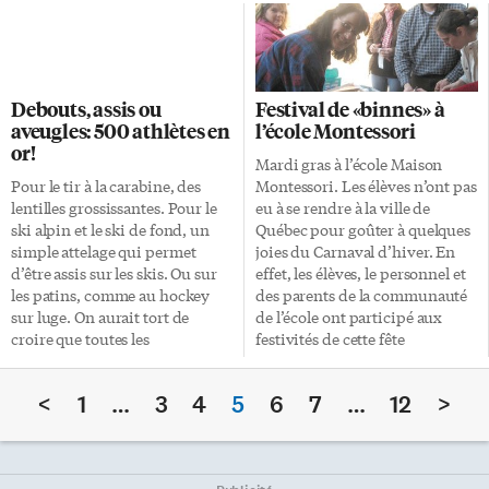
de le faire. C’est aussi le
au printemps 2010, rejoindra
moment où seront testées — en
les clientèles étudiantes âgées
conditions réelles — les toutes
de 16 à 30 ans. Grâce à une série
dernières prothèses sportives à
de partenariats entre les
la fine pointe de la technologie.
conseils scolaires publique et
Debouts, assis ou
Festival de «binnes» à
Et on ne risque pas de les
catholique, le collège Boréal et
aveugles: 500 athlètes en
l’école Montessori
manquer… «La mode est
le collège universitaire
or!
actuellement de tout montrer.
Glendon, les jeunes
Mardi gras à l’école Maison
S’équiper ainsi coûte très
francophones seront
Pour le tir à la carabine, des
Montessori. Les élèves n’ont pas
cher et les sportifs sont fiers […]
sensibilisés, à travers des
lentilles grossissantes. Pour le
eu à se rendre à la ville de
forums-discussions aux enjeux
ski alpin et le ski de fond, un
Québec pour goûter à quelques
de l’amour, de la sexualité et des
simple attelage qui permet
joies du Carnaval d’hiver. En
infections transmissibles
d’être assis sur les skis. Ou sur
effet, les élèves, le personnel et
sexuellement (ITS) […]
les patins, comme au hockey
des parents de la communauté
sur luge. On aurait tort de
de l’école ont participé aux
croire que toutes les
festivités de cette fête
technologies utilisées par les
populaire. Dans les traditions
500 athlètes participant aux
canadiennes-françaises, des
<
1
…
3
4
5
6
7
…
12
>
Jeux paralympiques de
parents du conseil d’école et
Vancouver 2010 sortent de
quelques membres du
laboratoires dignes des films de
personnel ont préparé des fèves
science-fiction. Curling Par
au lard pour participer au