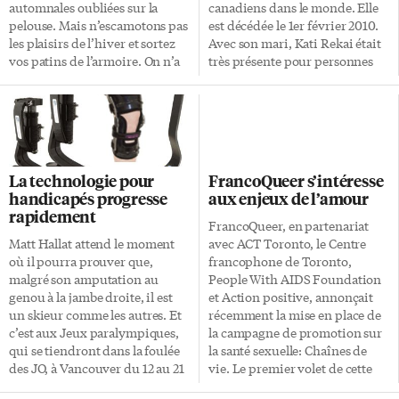
d’un système solaire, comme le
[…]
automnales oubliées sur la
canadiens dans le monde. Elle
nôtre, résulte […]
pelouse. Mais n’escamotons pas
est décédée le 1er février 2010.
les plaisirs de l’hiver et sortez
Avec son mari, Kati Rekai était
vos patins de l’armoire. On n’a
très présente pour personnes
quand même qu’un hiver par
immigrantes. Sa fille Julie
an. L’enfant inscrit dans le
souligne sa forte implication:
rythme des saisons l’histoire de
«En cas de problème, les
sa vie. Il se souvient qu’il est allé
immigrants d’origine
à la plage pour essayer son
hongroise savaient où la
nouveau cerf-volant, les odeurs
joindre». Kati Rekai était
La technologie pour
FrancoQueer s’intéresse
des feuilles mortes fraîchement
l’auteur des livres pour enfants
handicapés progresse
aux enjeux de l’amour
tombées se sont gravées dans sa
Les aventures de Mickey,
rapidement
mémoire olfactive, la fois où il
Taggy, Puppo et Cica. Ils
FrancoQueer, en partenariat
[…]
retracent les aventures de
Matt Hallat attend le moment
avec ACT Toronto, le Centre
quatre animaux représentatifs
où il pourra prouver que,
francophone de Toronto,
de la multi-culturalité
malgré son amputation au
People With AIDS Foundation
canadienne. Cette série de 20
genou à la jambe droite, il est
et Action positive, annonçait
[…]
un skieur comme les autres. Et
récemment la mise en place de
c’est aux Jeux paralympiques,
la campagne de promotion sur
qui se tiendront dans la foulée
la santé sexuelle: Chaînes de
des JO, à Vancouver du 12 au 21
vie. Le premier volet de cette
mars prochains, qu’il promet
campagne, qui prendra place