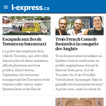
Escapade aux îles de
Trois French Comedy
Toronto en bateau taxi
Bastards à la conquête
des Anglais
La grève des employés de la
ville de Toronto, qui sévit déjà
Trois humoristes travaillant au
depuis plus de deux semaines,
Québec vont se confronter au
affecte plusieurs services
public anglophone durant le
publics. Entre autres,
festival Juste pour rire de
l’opération du traversier
Toronto, du 15 au 19 juillet.
transportant les Torontois et les
Viendraient-ils manger dans la
visiteurs aller-retour entre
gamelle des humoristes locaux?
Queens Quay et les îles de
A priori non, mais la venue de
Toronto, est suspendue jusqu’à
spécialistes de l’humour, qui
nouvel ordre. Malgré tout, les
plus est francophone, en
îles demeurent accessibles pour
territoire anglophone n’est pas