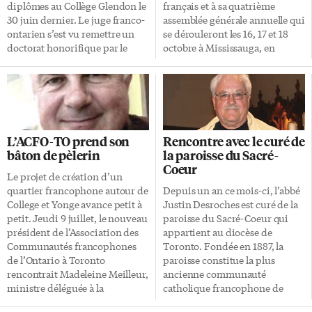
sur les plus récentes avancées
diplômes au Collège Glendon le
français et à sa quatrième
en matière de francophonie
30 juin dernier. Le juge franco-
assemblée générale annuelle qui
entre les deux provinces. M.
ontarien s’est vu remettre un
se dérouleront les 16, 17 et 18
Béchard souligne l’importance
doctorat honorifique par le
octobre à Mississauga, en
d’accroître la coopération entre
Collège bilingue pour son
banlieue ouest de Toronto.
les deux provinces: «L’Ontario
implication continue au sein de
«Nous désirons souligner
est la […]
la communauté francophone
l’importance du Forum
de l’Ontario. Paul Rouleau a été
communautaire et le besoin d’y
nominé à la Cours Supérieure
participer en grand nombre»,
de Justice en 2002 après avoir
déclare Manon Henrie-
L’ACFO-TO prend son
Rencontre avec le curé de
exercé le droit durant 23 ans.
Cadieux, directrice générale de
bâton de pèlerin
la paroisse du Sacré-
Spécialisé dans les domaines du
l’organisme. «C’est le Forum de
Coeur
litige, du droit du travail et du
toute la communauté –
Le projet de création d’un
droit de l’éducation, il a
vivement qu’on vienne de
quartier francophone autour de
Depuis un an ce mois-ci, l’abbé
souvent plaidé la cause des
partout l’investir.» L’AFO
College et Yonge avance petit à
Justin Desroches est curé de la
francophones […]
misera sur l’occasion pour
petit. Jeudi 9 juillet, le nouveau
paroisse du Sacré-Coeur qui
sonder le pouls de la
président de l’Association des
appartient au diocèse de
communauté afin d’établir les
Communautés francophones
Toronto. Fondée en 1887, la
lignes directrices d’un nouveau
de l’Ontario à Toronto
paroisse constitue la plus
Plan stratégique
rencontrait Madeleine Meilleur,
ancienne communauté
communautaire […]
ministre déléguée à la
catholique francophone de
francophonie pour lui faire
Toronto; elle dénombre 250