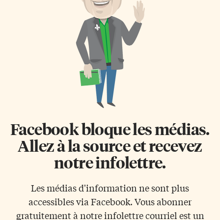
tuyau d’échappement. Outre
sa première femme, Emma
l’énergie consommée par
Boudreau, et était demeuré
l’entretien, l’extraction de
veuf pendant 21 ans […]
matières premières, la
construction et le carburant, ils
ont calculé combien de
passagers chaque automobile,
avion, autobus […]
Facebook bloque les médias.
Allez à la source et recevez
notre infolettre.
Les médias d'information ne sont plus
accessibles via Facebook. Vous abonner
gratuitement à notre infolettre courriel est un