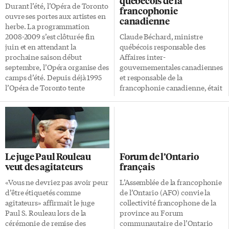
québécois de la
Durant l’été, l’Opéra de Toronto
francophonie
ouvre ses portes aux artistes en
canadienne
herbe. La programmation
2008-2009 s’est clôturée fin
Claude Béchard, ministre
juin et en attendant la
québécois responsable des
prochaine saison début
Affaires inter-
septembre, l’Opéra organise des
gouvernementales canadiennes
camps d’été. Depuis déjà 1995
et responsable de la
l’Opéra de Toronto tente
francophonie canadienne, était
d’amener chaque été des
de passage hier à Toronto pour
enfants, sans qu’ils aient besoin
un premier tête-à-tête avec la
d’avoir de l’expérience, à
ministre déléguée aux Affaires
s’intéresser et à avoir un
francophones de l’Ontario,
premier rapport avec la culture
Madeleine Meilleur. Leur
et les arts de l’opéra. Pour une
rencontre a notamment permis
Le juge Paul Rouleau
Forum de l’Ontario
grande majorité l’opéra est
d’échanger au sujet de la 14e
veut des agitateurs
français
souvent réservé à une élite, ces
Conférence ministérielle sur la
camps d’été sont donc
francophonie canadienne
«Vous ne devriez pas avoir peur
L’Assemblée de la francophonie
l’occasion de présenter l’opéra
(CMFC), qui se tiendra à
d’être étiquetés comme
de l’Ontario (AFO) convie la
aux nouvelles générations. Le
Vancouver les 23 et 24
agitateurs» affirmait le juge
collectivité francophone de la
premier camp a débuté lundi 13
septembre prochains. Les deux
Paul S. Rouleau lors de la
province au Forum
juillet, des enfants […]
ministres ont aussi fait le point
cérémonie de remise des
communautaire de l’Ontario