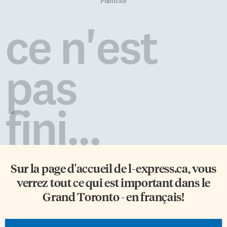
exemple possible de venir, à
quelques moments captés au
Publicité
n’importe quelle heure de la
vol, à la manière d’une impro
journée et surtout
jazzistique… L’essentiel des
ce n'est
gratuitement, regarder un film
activités ayant lieu dans un
sur un poste de visionnage
quadrilatère d’environ un
numérique ou voir en ligne, sur
kilomètre carré (autour de la
le site de l’ONF à la rubrique
Place des Arts), il était aisé pour
pas
historique, une exposition […]
le FIJM d’instaurer un […]
fini...
Sur la page d'accueil de
l-express.ca
, vous
verrez tout ce qui est important dans le
Grand Toronto - en français!