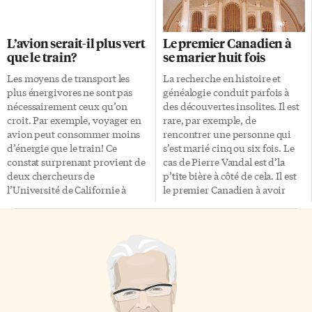
une balade en vélo ou un pique-
toujours vue d’un bon œil. Le
nique en famille, de quelques
surnom qu’on leur donne
façons. Il faut d’abord se rendre
reflète bien ce malaise, French
L’avion serait-il plus vert
Le premier Canadien à
à la marina de Queens Quay,
Comedy Bastards. Peu importe,
que le train?
se marier huit fois
située derrière le café terrasse
nos trois compères prennent les
Second Cup. On peut
critiquent au pied de la lettre et
Les moyens de transport les
La recherche en histoire et
facilement y accéder par
annoncent la couleur, ils ont
plus énergivores ne sont pas
généalogie conduit parfois à
transport en commun, en
appelé leur trio du même nom.
nécessairement ceux qu’on
des découvertes insolites. Il est
prenant le tramway sous-
Le monde est prévenu. «C’est
croit. Par exemple, voyager en
rare, par exemple, de
terrain à partir de […]
pas un […]
avion peut consommer moins
rencontrer une personne qui
d’énergie que le train! Ce
s’est marié cinq ou six fois. Le
constat surprenant provient de
cas de Pierre Vandal est d’la
deux chercheurs de
p’tite bière à côté de cela. Il est
l’Université de Californie à
le premier Canadien à avoir
Berkeley qui ont développé une
convolé en justes noces huit
méthode pour calculer l’impact
fois! Lorsque l’historien Robert
environnemental réel de quatre
Prévost arrive à Saint-Liboire,
moyens de transport courants,
comté de Bagot (Québec), en
le train, l’avion, l’autobus et
juillet 1941, il fait la
l’automobile. Mikhail Chester et
connaissance de Pierre Vandal,
Arpad Horvath expliquent qu’il
82 ans, veuf de sept épouses. Ce
faut regarder plus loin que le
vieillard avait vécu 19 ans avec