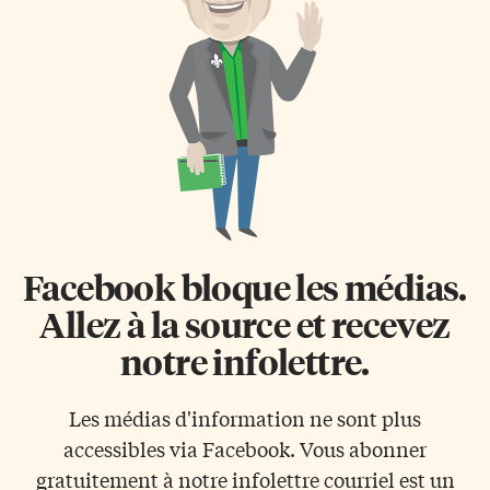
réponses que j’ai trouvés pour
toujours difficile de
déjouer cette hésitation. Doit-
comprendre que certains
on dire «se promener […]
s’évertuent, en dépit des
progrès de la science, à
catégoriser les humains en
fonction de… leur couleur!
Albert Memmi, […]
Facebook bloque les médias.
Allez à la source et recevez
notre infolettre.
Les médias d'information ne sont plus
accessibles via Facebook. Vous abonner
gratuitement à notre infolettre courriel est un