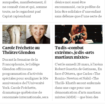
auxquelles, manifestement, il
désire moi aussi être
ne connaît rien et qui, somme
excommunié, car je préfère de
toute, ne le regardent pas!
loin être solidaire d’une enfant
Capiat capiendum!
sans défense que d’une secte de
pépés complètements
déconnectés de la réalité.
Carole Fréchette au
Tu dis «combat
Théâtre Glendon
extrême», je dis «arts
martiaux mixtes»
Durant la Semaine de la
Francophonie, le Collège
C’est le samedi 28 mars, à l’aréna
Glendon offrira une
Robert Guertin de Gatineau, En
programmation d’activités
face d’Ottawa, que Carlos «The
spéciales pour souligner le 50e
Ronin» Newton et Nabil «The
anniversaire de l’Université
Thrill» Khatib seront enfermés
York. Carole Fréchette,
dans une cage pour une
dramaturge québécoise de
démonstration d’arts martiaux
renommée internationale, sera
mixtes (AMM) – que bien des
l’invitée d’honneur jeudi 19
gens appellent encore «combat