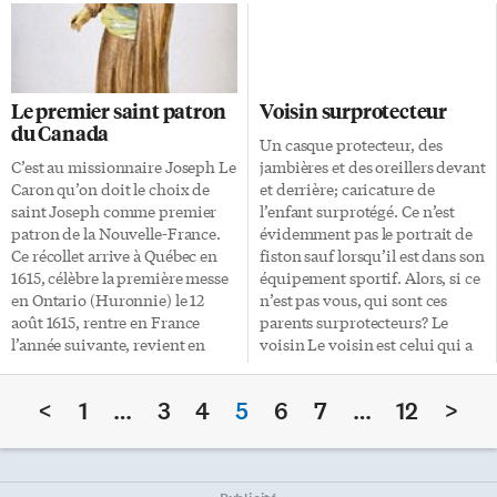
mars. Sa pièce Les quatre morts
extrême». L’événement est
de Marie sera présentée ce soir-
chapeauté par la W-1 (Warrior-
là, ainsi que le 20 et le 21, au
1). Ses administrateurs, Jack
Théâtre Glendon. Carole
Bateman et Ian Brewster, font
Fréchette présentera une
valoir que les adeptes des AMM
Le premier saint patron
Voisin surprotecteur
causerie ponctuée de lectures
sont nombreux au Canada,
du Canada
de ses pièces de théâtre. «Un
«surtout au Québec, où les bars
Un casque protecteur, des
témoignage d’artiste portant
de sport sont souvent pleins les
C’est au missionnaire Joseph Le
jambières et des oreillers devant
sur les grandes étapes de mon
soirs de combats télévisés».
Caron qu’on doit le choix de
et derrière; caricature de
cheminement d’auteure, et
C’est au Centre Bell de Montréal
saint Joseph comme premier
l’enfant surprotégé. Ce n’est
inspiré d’extraits de mes pièces.
que la première de ces
patron de la Nouvelle-France.
évidemment pas le portrait de
J’y aborderai ma destinée vers
organisations, l’UFC (Ultimate
Ce récollet arrive à Québec en
fiston sauf lorsqu’il est dans son
l’écriture théâtrale et les thèmes
[…]
1615, célèbre la première messe
équipement sportif. Alors, si ce
de mes oeuvres», […]
en Ontario (Huronnie) le 12
n’est pas vous, qui sont ces
août 1615, rentre en France
parents surprotecteurs? Le
l’année suivante, revient en
voisin Le voisin est celui qui a
1617 pour exercer son ministère
tous les défauts que vous ne
à Tadoussac, puis reprend la
possédez pas. Il tond sa pelouse
<
1
…
3
4
5
6
7
…
12
>
route de la Huronnie en 1623
dans le mauvais sens, ses
pour y passer l’hiver avec…
vêtements sont mal assortis et il
saint Joseph. Le Caron rédige
éduque ses enfants de la
un mémoire sur les mœurs des
mauvaise façon. C’est sûrement