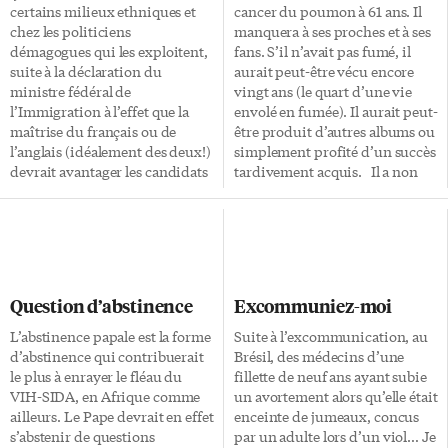
certains milieux ethniques et
cancer du poumon à 61 ans. Il
chez les politiciens
manquera à ses proches et à ses
démagogues qui les exploitent,
fans. S’il n’avait pas fumé, il
suite à la déclaration du
aurait peut-être vécu encore
ministre fédéral de
vingt ans (le quart d’une vie
l’Immigration à l’effet que la
envolé en fumée). Il aurait peut-
maîtrise du français ou de
être produit d’autres albums ou
l’anglais (idéalement des deux!)
simplement profité d’un succès
devrait avantager les candidats
tardivement acquis. Il a non
à l’immigration au Canada. Il
seulement écourté sa vie, mais
me semble qu’il n’y a rien là de
il l’a en plus empoisonnée (et
plus normal. En fait, je croyais
probablement un peu celle des
que ça se faisait déjà! Je
autres aussi). Ce souffle court;
comprends mieux, maintenant,
ces quintes de toux; ces nuits à
pourquoi on faisait si peu de
râler; etc. On dit qu’il n’est
Question d’abstinence
Excommuniez-moi
progrès dans l’intégration des
jamais trop tard pour écraser.
immigrants. Vivement cette
Assurément, mais il est tout […]
L’abstinence papale est la forme
Suite à l’excommunication, au
réforme!
d’abstinence qui contribuerait
Brésil, des médecins d’une
le plus à enrayer le fléau du
fillette de neuf ans ayant subie
VIH-SIDA, en Afrique comme
un avortement alors qu’elle était
ailleurs. Le Pape devrait en effet
enceinte de jumeaux, concus
s’abstenir de questions
par un adulte lors d’un viol… Je