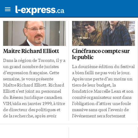
Maître Richard Elliott
Cinéfranco compte sur
le public
Dans la région de Toronto, il y a
un grand nombre de juristes
La douzième édition du festival
d’expression française. Cette
a bien failli ne pas voir le jour.
semaine, je vous présente
Après une perte d’au moins un
Maître Richard Elliott. Richard
tiers de leur budget, la
Elliott s’est joint au personnel
fondatrice Marcelle Lean et son
du Réseau juridique canadien
comité organisateur sont dans
VIH/sida en janvier 1999, à titre
l’obligation d’attirer une foule
de directeur des politiques et
massive sans quoi l’avenir de
de la recherche, après avoir
l’événement sera fortement
siégé un an et demi à son
remis en cause. La crise y est
conseil d’administration. Il est
pour beaucoup, de nombreux
devenu directeur adjoint en
commanditaires n’ont pas