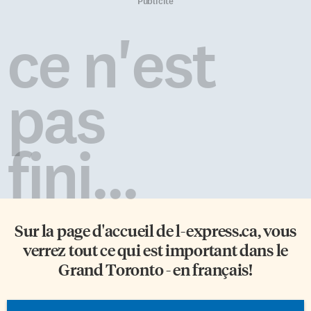
Hurons et les difficultés des
lui qui est surprotecteur. Voici
Publicité
travaux d’évangélisation. Voici
un petit test à faire passer à
ce qu’il note pour le 19 mars
votre voisin, à votre conjoint ou
ce n'est
1624: «Nous avons fait une
que […]
grande solennité où tous […]
pas
fini...
Sur la page d'accueil de
l-express.ca
, vous
verrez tout ce qui est important dans le
Grand Toronto - en français!