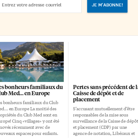
cinquantaine de villes.
dress
L’aménagement de l’«Espace
Montréal», d’une superficie de
500m carrés, […]
es bonheurs familiaux du
Pertes sans précédent de l
lub Med… en Europe
Caisse de dépôt et de
placement
s bonheurs familiaux du Club
d… en Europe La moitié des
S’accusant mutuellement d’être
opriétés du Club Med sont en
responsables de la mise sous
rope! Cinq «villages» y ont été
surveillance de la Caisse de dépô
novés récemment avec de
et placement (CDP) par une
uveaux espaces pour enfants.
agence de notation, Libéraux et