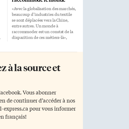
«Avec la globalisation des marchés,
beaucoup d’industries du textile
se sont déplacées vers la Chine,
entre autres. Un monde à
raccommoder est un constat de la
,
disparition de ces métiers-là»,
disait l’artiste, Josette Villeneuve,
au vernissage de mardi dernier, 24
l,
février, à la galerie Glendon. Des
de
étiquettes par milliers égayent les
 à la source et
murs de la galerie universitaire où
s
se tient, jusqu’au 27 mars,
 à
l’exposition hétéroclite et haute en
couleurs: Un monde à
raccommoder. L’artiste, sans son
 Facebook. Vous abonner
aiguille et son dès à coudre, était
yen de continuer d’accéder à nos
enthousiaste de l’intérêt que
e
plusieurs visiteur prêtaient à son
r l-express.ca pour vous informer
s
exposition. Sur les murs de la
en français!
galerie, des cartes […]