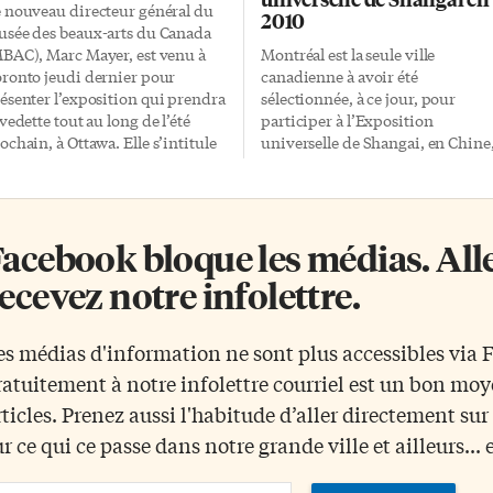
 nouveau directeur général du
2010
sée des beaux-arts du Canada
BAC), Marc Mayer, est venu à
Montréal est la seule ville
ronto jeudi dernier pour
canadienne à avoir été
ésenter l’exposition qui prendra
sélectionnée, à ce jour, pour
 vedette tout au long de l’été
participer à l’Exposition
ochain, à Ottawa. Elle s’intitule
universelle de Shangai, en Chine
 Raphaël à Carracci: l’art de la
en 2010. Ayant pour thème
me pontificale et sera à l’affiche
«Meilleure ville, meilleure vie»,
 29 mai au 7 septembre 2009, en
l’Exposition permettra à Montréa
clusivité mondiale au MBAC.
selon le maire Gérald Tremblay, 
acebook bloque les médias. Allez
s papes ont été de grands
démontrer son savoir-faire en
cènes et cette exposition nous
termes d’innovation et de bonne
ecevez notre infolettre.
it voir 150 peintures et dessins
pratiques urbaines. Sélectionnée
alisés sous le règne d’une
la suite d’un appel international
zaine de souverains pontifes, de
de propositions, la Ville de
es médias d'information ne sont plus accessibles via
les II à Clément VIII, soit de 1503
Montréal présentera le projet du
ratuitement à notre infolettre courriel est un bon mo
1605. Chaque salle […]
Complexe environnemental de
Saint-Michel (CESM) dans la zon
rticles. Prenez aussi l'habitude d’aller directement su
«Secteur des meilleures pratique
ur ce qui ce passe dans notre grande ville et ailleurs... 
urbaines», qui regroupera les
projets novateurs d’une
ail