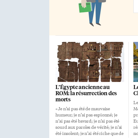
Ad
L’Égypte ancienne au
L
ROM: la résurrection des
C
morts
Le
«Je n’ai pas été de mauvaise
Me
humeur; je n’ai pas espionné; je
pr
n’ai pas été bavard; je n’ai pas été
Eu
sourd aux paroles de vérité; je n’ai
ré
été insolent; je n’ai été riche que de
no