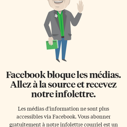
Convention sur les droits
beaucoup de justesse et
politiques de la femme du 20
d’économie des personnages
décembre 1952 – […]
réellement attachants et sages,
chacun à leur manière. La
jeunesse de votre journaliste
explique certainement qu’il […]
Facebook bloque les médias.
Allez à la source et recevez
notre infolettre.
Les médias d'information ne sont plus
accessibles via Facebook. Vous abonner
gratuitement à notre infolettre courriel est un