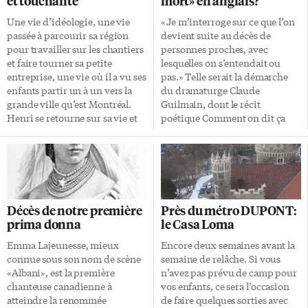
et touchante
mort» en anglais?
Une vie d’idéologie, une vie
«Je m’interroge sur ce que l’on
passée à parcourir sa région
devient suite au décès de
pour travailler sur les chantiers
personnes proches, avec
et faire tourner sa petite
lesquelles on s’entendait ou
entreprise, une vie où il a vu ses
pas.» Telle serait la démarche
enfants partir un à un vers la
du dramaturge Claude
grande ville qu’est Montréal.
Guilmain, dont le récit
Henri se retourne sur sa vie et
poétique Comment on dit ça
constate, ce qu’il a fait, et
«T’es mort» en anglais? a été
surtout ce qu’il n’a pas fait. A
adapté pour la scène par son
quoi aura servi son existence? Il
épouse Louise Naubert, et sera
voulait léguer ce qu’il avait reçu
joué du 5 au 14 mars dans le
voir un peu plus si possible.
quartier de la Distillerie. Cette
Une maison face au Nord brosse
création du Théâtre La
Décès de notre première
Près du métro DUPONT:
un tableau de vie, la vie dans la
Tangente (le duo Guilmain-
prima donna
le Casa Loma
région du Saguenay-Lac St-
Naubert) met en vedette le
Jean, sous un climat hostile à
comédien et danseur
Emma Lajeunesse, mieux
Encore deux semaines avant la
[…]
montréalais Bernard Meney,
connue sous son nom de scène
semaine de relâche. Si vous
seul en scène. Le rideau s’ouvre
«Albani», est la première
n’avez pas prévu de camp pour
sur une salle de classe où l’on
chanteuse canadienne à
vos enfants, ce sera l’occasion
rencontre le regard meurtri […]
atteindre la renommée
de faire quelques sorties avec