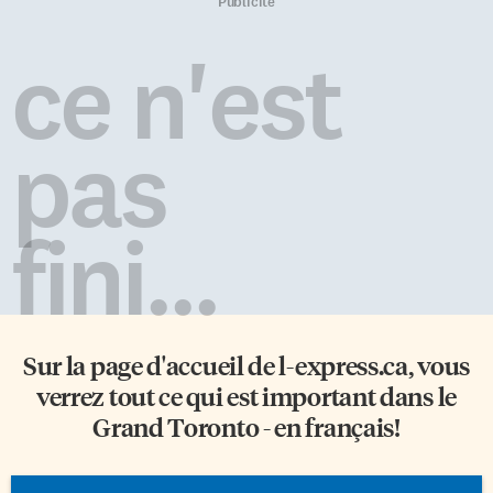
communautés et
la région de Toronto qui a
Publicité
l’enseignement des langues,
participé à un stage pratique en
comme il l’avait fait lors de la
journalisme offert par Radio-
ce n'est
récession des années 1990. «En
Canada, qui s’est déroulé
cette période d’incertitude
durant le mois de février»,
économique, il est
explique Jennifer. Ce stage
particulièrement important de
bilingue était une initiative
pas
garder unea main ferme sur le
réalisée dans […]
gouvernail et de ne pas
compromettre les gains des 40
dernières années», […]
fini...
Sur la page d'accueil de
l-express.ca
, vous
verrez tout ce qui est important dans le
Grand Toronto - en français!