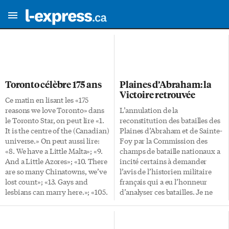
Toronto célèbre 175 ans
Plaines d’Abraham: la
Victoire retrouvée
Ce matin en lisant les «175
reasons we love Toronto» dans
L’annulation de la
le Toronto Star, on peut lire «1.
reconstitution des batailles des
It is the centre of the (Canadian)
Plaines d’Abraham et de Sainte-
universe.» On peut aussi lire:
Foy par la Commission des
«8. We have a Little Malta»; «9.
champs de bataille nationaux a
And a Little Azores»; «10. There
incité certains à demander
are so many Chinatowns, we’ve
l’avis de l’historien militaire
lost count»; «13. Gays and
français qui a eu l’honneur
lesbians can marry here.»; «105.
d’analyser ces batailles. Je ne
Distillery delicacies… exotic
puis bien entendu
fromage from A taste of
qu’approuver cette sage
Quebec… » et «175. If we don’t
décision et me réjouir que l’on