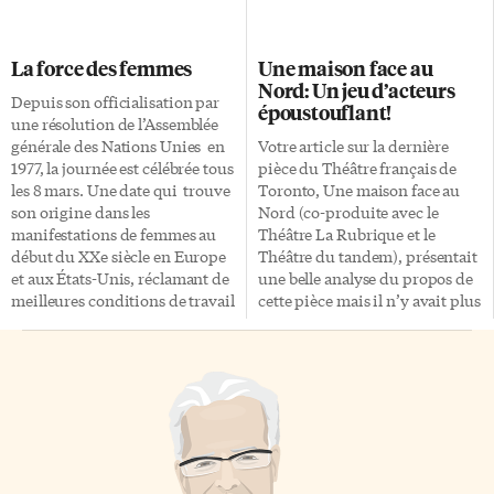
love it, who will?». J’aime
reconnaisse qu’il y a eu non pas
Toronto depuis longtemps,
une mais deux batailles des
bien avant de venir y vivre, il y
Plaines d’Abraham. Il semblait,
La force des femmes
Une maison face au
a maintenant près de 20 ans. Je
en effet, à la lecture des
Nord: Un jeu d’acteurs
suis fier et heureux […]
premières dépêches que la seule
Depuis son officialisation par
époustouflant!
bataille dont la reconstitution
une résolution de l’Assemblée
était préparée était celle de
générale des Nations Unies en
Votre article sur la dernière
septembre 1759 correspondant
1977, la journée est célébrée tous
pièce du Théâtre français de
à la victoire de Wolfe sur
les 8 mars. Une date qui trouve
Toronto, Une maison face au
Montcalm. Or, ainsi que […]
son origine dans les
Nord (co-produite avec le
manifestations de femmes au
Théâtre La Rubrique et le
début du XXe siècle en Europe
Théâtre du tandem), présentait
et aux États-Unis, réclamant de
une belle analyse du propos de
meilleures conditions de travail
cette pièce mais il n’y avait plus
et le droit de vote. Le droit des
place pour relever le jeu
femmes a été, souvent, le fruit
fantastique des acteurs. Non
de leurs luttes et de leur
seulement nous avons eu droit
acharnement. De nombreuses
à l’une des meilleures
conventions, déclarations ont
performances de Guy Mignault,
été adoptées par l’Assemblée
comédien et directeur
générale.On pourrait
artistique du TfT, mais les
notamment citer : – La
autres acteurs ont su jouer avec