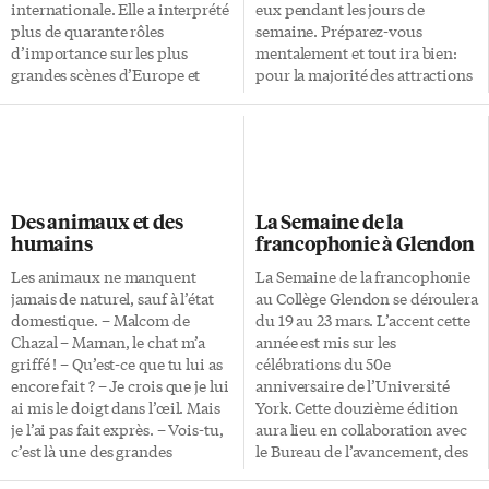
internationale. Elle a interprété
eux pendant les jours de
plus de quarante rôles
semaine. Préparez-vous
d’importance sur les plus
mentalement et tout ira bien:
grandes scènes d’Europe et
pour la majorité des attractions
d’Amérique. Née le 1er
intérieures les plus populaires,
novembre 1847 à Chambly
le «March Break» est la période
(Québec), elle est décédée le 3
la plus occupée de toute
avril 1930 à Londres. Ses
l’année! C’est malgré tout l’un
parents, Joseph Lajeunesse et
des meilleurs moments pour
Mélina Mignault, sont tous
visiter le Casa Loma. Saviez-
Des animaux et des
La Semaine de la
deux musiciens et lui donnent
vous que le château se trouve à
humains
francophonie à Glendon
une formation de base. Par la
10 minutes de marche
suite, elle poursuit ses études à
seulement du métro Dupont? Il
Les animaux ne manquent
La Semaine de la francophonie
Paris et à Milan où elle acquiert
vous suffit d’aller vers le Nord
jamais de naturel, sauf à l’état
au Collège Glendon se déroulera
une solide réputation. C’est à
sur Spadina à la sortie du
domestique. – Malcom de
du 19 au 23 mars. L’accent cette
Milan qu’elle obtient son
métro, […]
Chazal – Maman, le chat m’a
année est mis sur les
premier grand succès en
griffé ! – Qu’est-ce que tu lui as
célébrations du 50e
interprétant […]
encore fait ? – Je crois que je lui
anniversaire de l’Université
ai mis le doigt dans l’œil. Mais
York. Cette douzième édition
je l’ai pas fait exprès. – Vois-tu,
aura lieu en collaboration avec
c’est là une des grandes
le Bureau de l’avancement, des
différences entre un animal et
diplômés et des relations